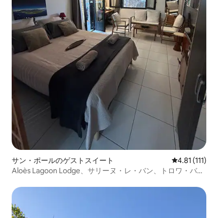
サン・ポールのゲストスイート
レビュー111
4.81 (111)
Aloès Lagoon Lodge、サリーヌ・レ・バン、トロワ・バッ
サン、サーフィン