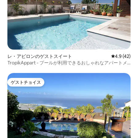
レ・アビロンのゲストスイート
レビュー42
4.9 (42)
TropikAppart - プールが利用できるおしゃれなアパートメ
ント
ゲストチョイス
ゲストチョイス