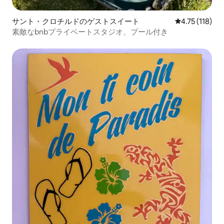
サント・クロチルドのゲストスイート
レビュー118
4.75 (118)
素敵なbnbプライベートスタジオ、プール付き