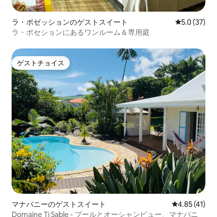
ラ・ポゼッションのゲストスイート
レビュー37
5.0 (37)
ラ・ポセションにあるワンルーム＆専用庭
ゲストチョイス
ゲストチョイス
マナパニーのゲストスイート
レビュー41件
4.85 (41)
Domaine Ti Sable - プールとオーシャンビュー、マナパニ