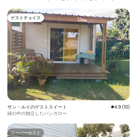
ゲストチョイス
ゲストチョイス
サン・ルイのゲストスイート
レビュー10
4.9 (10)
緑の中の独立したバンガロー
スーパーホスト
スーパーホスト