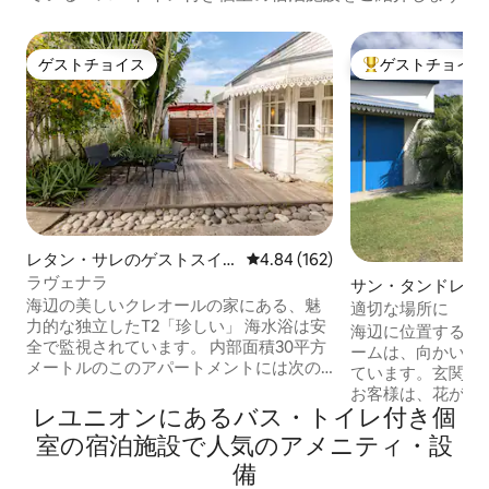
ゲストチョイス
ゲストチョイス
ゲストチョイス
大好評のゲストチ
レタン・サレのゲストスイ
レビュー162件、5つ星中4.84
4.84 (162)
ート
ラヴェナラ
サン・タンドレの
海辺の美しいクレオールの家にある、魅
イート
適切な場所に
力的な独立したT2「珍しい」 海水浴は安
海辺に位置する4
全で監視されています。 内部面積30平方
ームは、向かいに
メートルのこのアパートメントには次の
ています。玄関ゲ
ものが含まれています： - キッチン1室 -
お客様は、花が咲
リビング/ラウンジ（ダイニングテーブ
レユニオンにあるバス・トイレ付き個
テラスをご利用い
ル、ソファ、テレビ） - 140 * 200のベッ
で自然、かつモダ
室の宿泊施設で人気のアメニティ・設
ド1台付きの寝室1室 - シャワーとトイレ付
しく設備が整えら
備
きのバスルーム1室 この美しい1LDKアパ
す。東部地区の交