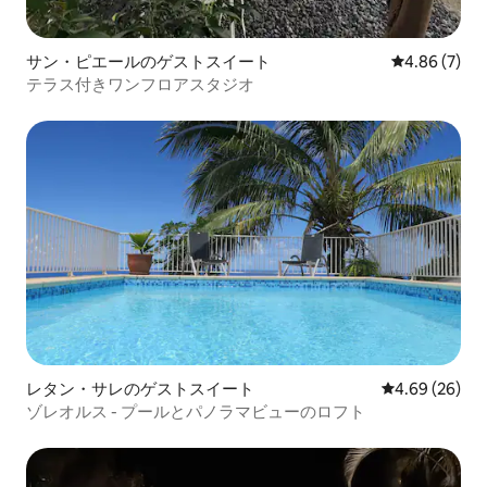
サン・ピエールのゲストスイート
レビュー7件
4.86 (7)
テラス付きワンフロアスタジオ
レタン・サレのゲストスイート
レビュー26件
4.69 (26)
ゾレオルス - プールとパノラマビューのロフト