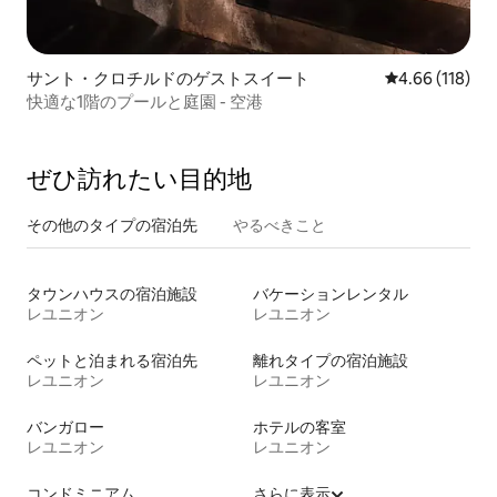
サント・クロチルドのゲストスイート
レビュー118件
4.66 (118)
快適な1階のプールと庭園 - 空港
ぜひ訪⁠れ⁠た⁠い目⁠的⁠地
その他のタ⁠イ⁠プ⁠の宿⁠泊⁠先
やるべきこと
タウンハウスの宿泊施設
バケーションレンタル
レユニオン
レユニオン
ペットと泊まれる宿泊先
離れタイプの宿泊施設
レユニオン
レユニオン
バンガロー
ホテルの客室
レユニオン
レユニオン
コンドミニアム
さらに表示