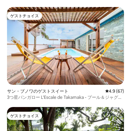
ゲストチョイス
ゲストチョイス
サン・ブノワのゲストスイート
レビュー67
4.9 (67)
3つ星バンガロー L'Escale de Takamaka - プール＆ジャグジ
ー
ゲストチョイス
ゲストチョイス