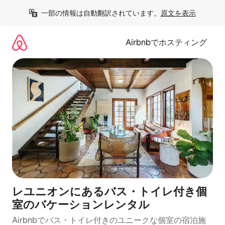
コ
一部の情報は自動翻訳されています。
原文を表示
ン
テ
ン
Airbnbでホスティング
ツ
に
ス
キ
ッ
プ
レユニオンにあるバス・トイレ付き個
室のバケーションレンタル
Airbnbでバス・トイレ付きのユニークな個室の宿泊施