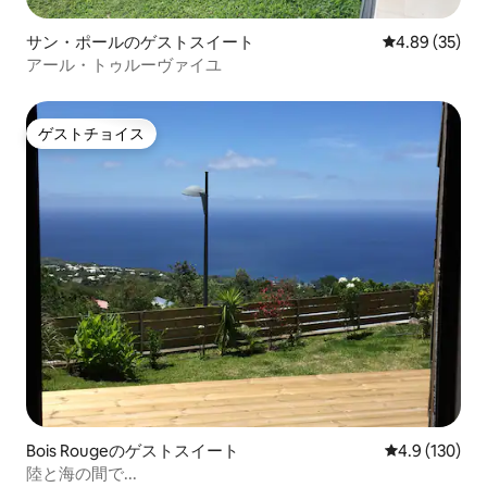
サン・ポールのゲストスイート
レビュー35件
4.89 (35)
アール・トゥルーヴァイユ
ゲストチョイス
ゲストチョイス
Bois Rougeのゲストスイート
レビュー130
4.9 (130)
陸と海の間で...