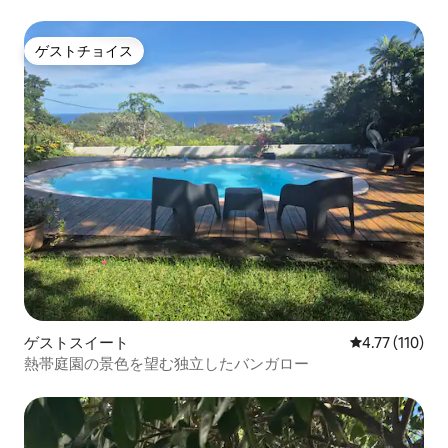
ゲストチョイス
ゲストチョイス
ゲストスイート
レビュー110
4.77 (110)
熱帯庭園の景色を望む独立したバンガロー