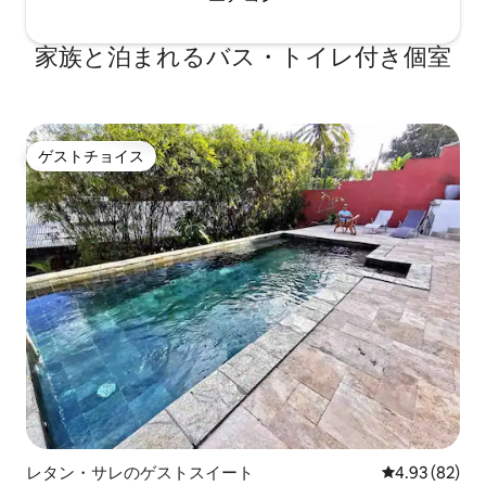
家族と泊まれるバス・トイレ付き個室
ゲストチョイス
ゲストチョイス
レタン・サレのゲストスイート
レビュー82件
4.93 (82)