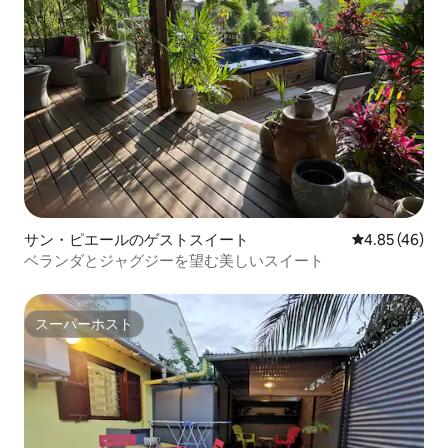
サン・ピエールのゲストスイート
レビュー46件
4.85 (46)
ベランダとジャグジーを望む美しいスイート
スーパーホスト
スーパーホスト