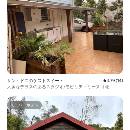
サン・ドニのゲストスイート
レビュー14件
4.79 (14)
大きなテラスのあるスタジオ/モビリティリース可能
スーパーホスト
スーパーホスト