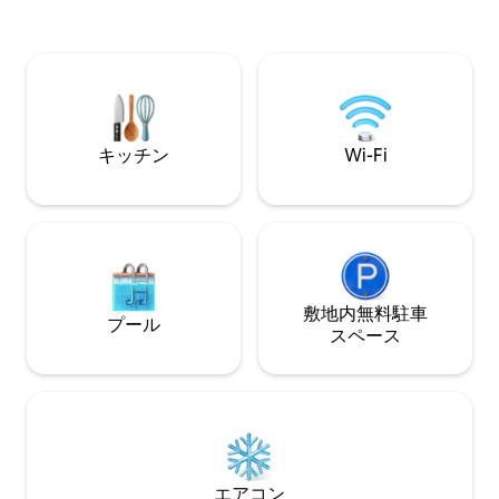
ートには、囲まれた50平方メートルのプ
域（サント・ロー
ライベートガーデンがあります： - 広々
ト・スザンヌ）の
としたテラス1つ - 専用駐車スペース イン
見するのに最適な
ターネット接続 - 禁煙アパートメント
えし、旅行に関す
提供できることを
す。それでは、ま
キッチン
Wi-Fi
敷地内無料駐⁠車
プール
ス⁠ペ⁠ー⁠ス
エアコン