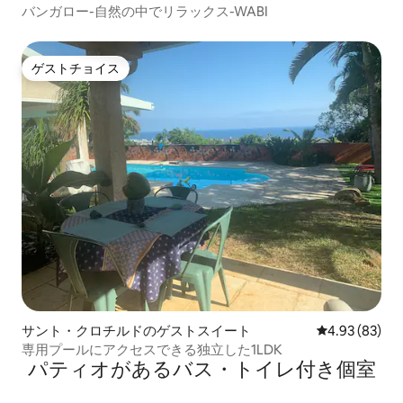
ート
バンガロー-自然の中でリラックス-WABI
ゲストチョイス
ゲストチョイス
サント・クロチルドのゲストスイート
レビュー83件
4.93 (83)
専用プールにアクセスできる独立した1LDK
パティオがあるバス・トイレ付き個室