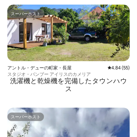
ジュ
スーパーホスト
スーパーホスト
アントル・デューの町家・長屋
レビュー55件
4.84 (55)
スタジオ・バンブー アイリスのカメリア
洗濯機と乾燥機を完備したタウンハウ
ス
スーパーホスト
スーパーホスト