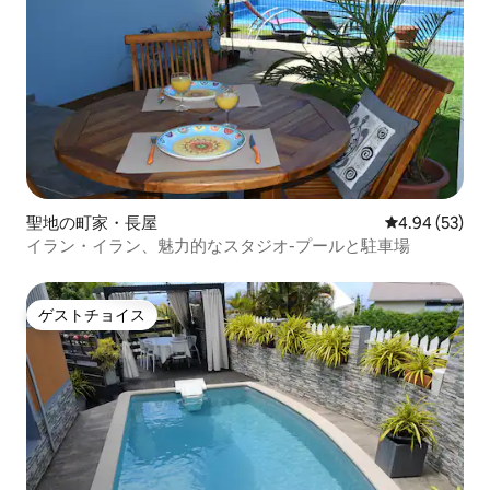
聖地の町家・長屋
レビュー53件
4.94 (53)
イラン・イラン、魅力的なスタジオ-プールと駐車場
ゲストチョイス
ゲストチョイス