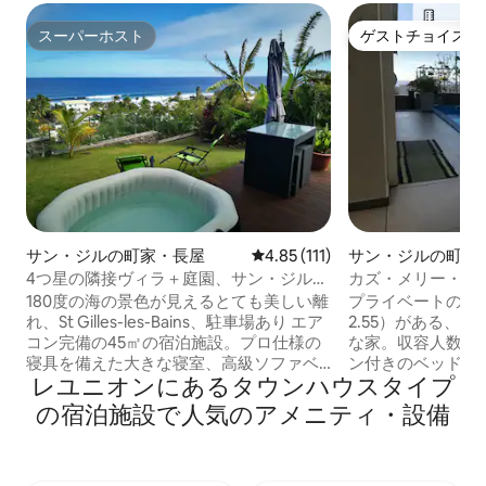
スーパーホスト
ゲストチョイス
スーパーホスト
ゲストチョイス
サン・ジルの町家・長屋
レビュー111件、5つ星中4.85
4.85 (111)
サン・ジルの町家
4つ星の隣接ヴィラ＋庭園、サン・ジル・
カズ・メリー・サ
バン
180度の海の景色が見えるとても美しい離
プライベートの塩水プ
れ、St Gilles-les-Bains、駐車場あり エア
2.55）がある、
コン完備の45㎡の宿泊施設。プロ仕様の
な家。収容人数：
寝具を備えた大きな寝室、高級ソファベ
ン付きのベッドルー
レユニオンにあるタウンハウスタイプ
ッドと薄型テレビのあるリビングルー
200）、換気扇、
ム、設備の整ったキッチン、バスルーム
室、居間、テラス1
の宿泊施設で人気のアメニティ・設備
（イタリア式シャワー）で構成されてい
ン・ジルのマリー
ます。 デッキ、パラソル、バーベキュ
ルビーチまで車で1
ー、テーブル、ラウンジチェアのある
ビーチまで2.5km。 西部のビーチや