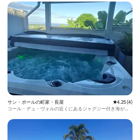
サン・ポールの町家・長屋
レビュー4件
4.25 (4)
コール・デュ・ヴォルの近くにあるジャグジー付き海が見
える家