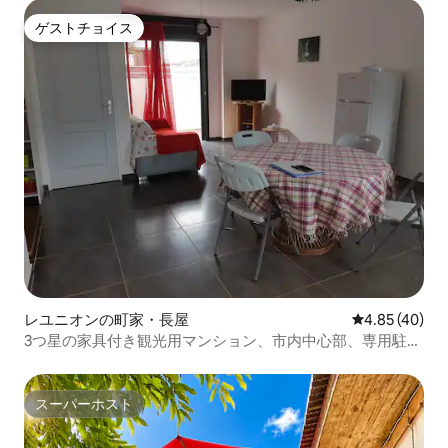
ゲストチョイス
ゲストチョイス
レユニオンの町家・長屋
レビュー40件
4.85 (40)
3つ星の家具付き観光用マンション、市内中心部、専用駐車
場
スーパーホスト
スーパーホスト