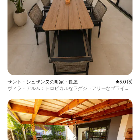
サント・シュザンヌの町家・長屋
レビュー5
5.0 (5)
ヴィラ・アルム：トロピカルなラグジュアリーなプライベ
ート温水プール