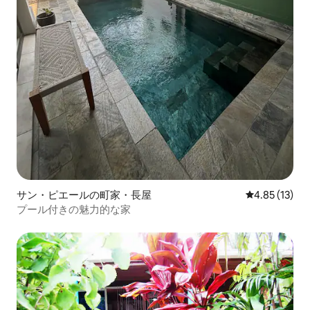
サン・ピエールの町家・長屋
レビュー13件
4.85 (13)
プール付きの魅力的な家