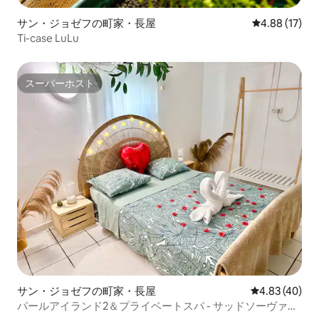
サン・ジョゼフの町家・長屋
レビュー17件
4.88 (17)
Ti-case LuLu
スーパーホスト
スーパーホスト
サン・ジョゼフの町家・長屋
レビュー40件
4.83 (40)
パールアイランド2＆プライベートスパ - サッドソーヴァー