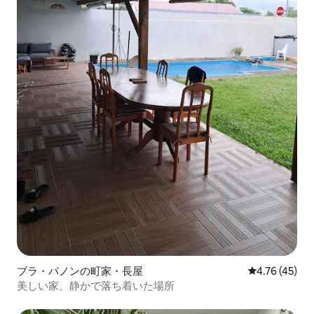
ブラ・パノンの町家・長屋
レビュー45件
4.76 (45)
美しい家、静かで落ち着いた場所