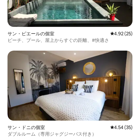
サン・ピエールの個室
レビュー25件
4.92 (25)
ビーチ、プール、屋上からすぐの距離、#快適さ
サン・ドニの個室
レビュー35件
4.54 (35)
ダブルルーム（専用ジャグジーバス付き）