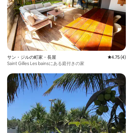
サン・ジルの町家・長屋
レビュー4件
4.75 (4)
Saint Gilles Les bainsにある庭付きの家