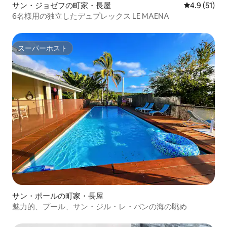
サン・ジョゼフの町家・長屋
レビュー51
4.9 (51)
6名様用の独立したデュプレックス LE MAENA
スーパーホスト
スーパーホスト
サン・ポールの町家・長屋
魅力的、プール、サン・ジル・レ・バンの海の眺め