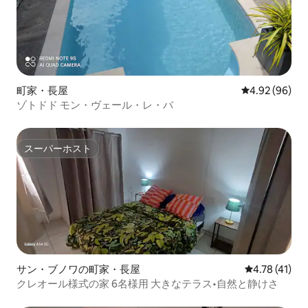
町家・長屋
レビュー96件
4.92 (96)
ゾトドド モン・ヴェール・レ・バ
スーパーホスト
スーパーホスト
サン・ブノワの町家・長屋
レビュー41件
4.78 (41)
クレオール様式の家 6名様用 大きなテラス•自然と静けさ