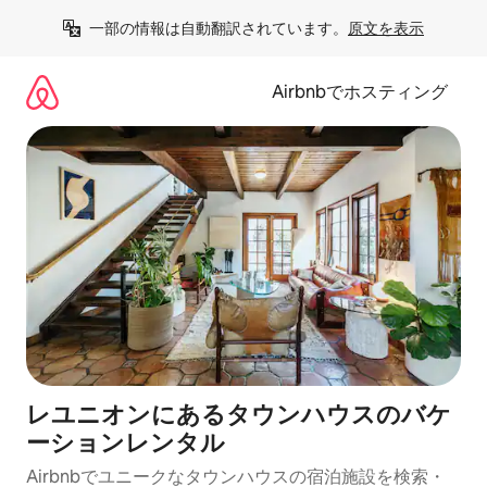
コ
一部の情報は自動翻訳されています。
原文を表示
ン
テ
ン
Airbnbでホスティング
ツ
に
ス
キ
ッ
プ
レユニオンにあるタウンハウスのバケ
ーションレンタル
Airbnbでユニークなタウンハウスの宿泊施設を検索・