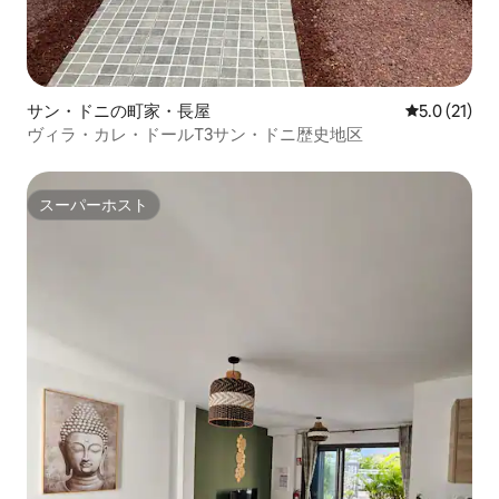
サン・ドニの町家・長屋
レビュー21
5.0 (21)
ヴィラ・カレ・ドールT3サン・ドニ歴史地区
スーパーホスト
スーパーホスト