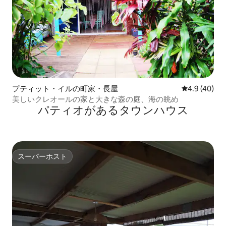
プティット・イルの町家・長屋
レビュー40
4.9 (40)
美しいクレオールの家と大きな森の庭、海の眺め
パティオがあるタウンハウス
スーパーホスト
スーパーホスト