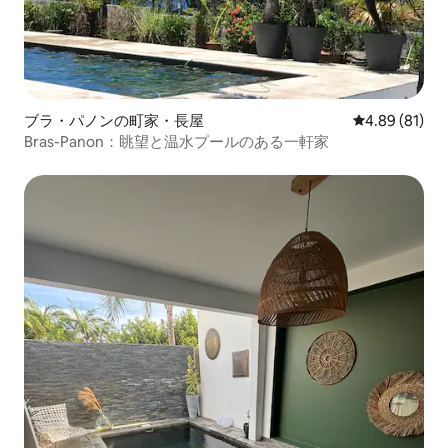
ブラ・パノンの町家・長屋
レビュー81件
4.89 (81)
Bras-Panon：眺望と温水プールのある一軒家