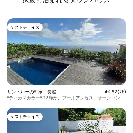
家族と泊まれるタウンハウス
ゲストチョイス
ゲストチョイス
サン・ルーの町家・長屋
レビュー26件
4.92 (26)
*ティカズカラー* T2 静か、プールアクセス、オーシャンビ
ュー
ゲストチョイス
ゲストチョイス