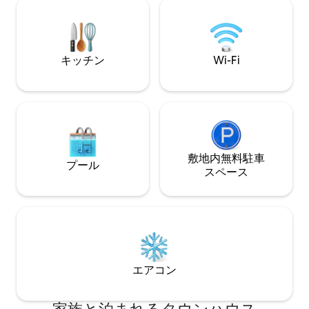
庭。 海まで50m。シーズン中はクジラが
訪れるための幹線
見られます。 多くの店舗、交通機関の近
所です。 近くにはカルフールシティ、薬
く。4つ星の家具付き宿泊施設 私たちは
局などがあります
英語を話します！
キッチン
Wi-Fi
敷地内無料駐⁠車
プール
ス⁠ペ⁠ー⁠ス
エアコン