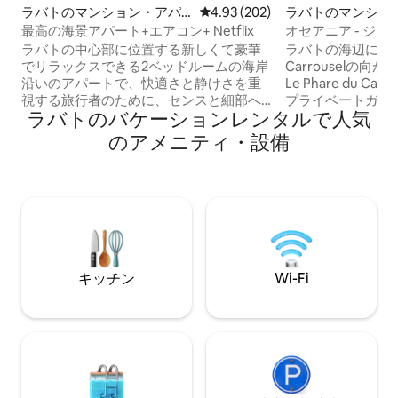
ラバトのマンション・アパ
レビュー202件、5つ星中4.93
4.93 (202)
ラバトのマンショ
ート
最高の海景アパート+エアコン+ Netflix
オセアニア - ジム 
ュ・カルーセル
ラバトの中心部に位置する新しくて豪華
ラバトの海辺にある新
でリラックスできる2ベッドルームの海岸
Carrouselの
沿いのアパートで、快適さと静けさを重
Le Phare du C
視する旅行者のために、センスと細部へ
プライベートガー
ラバトのバケーションレンタルで人気
のこだわりを持って装飾されており、素
を望むエレガント
晴らしい海の眺めが楽しめます。 都市の
楽しみください。 レジデンスには、プー
のアメニティ・設備
ほとんどのアトラクション、レストラ
ル、フィットネス
ン、ショップまで徒歩圏内です。 設備の
屋外スポーツエリ
整ったアパート、メインベッドルームに
ります。 有名な建築家によって洗練され
エアコン、高速WI - FI、Netflix、コーヒ
た装飾が施された
ー、そして文字通りラバトで最高の夕焼
ス。 贅沢、静けさ、息をのむような海の
けビュー 今すぐご予約ください。我が家
眺望が融合するユ
のような心地よさをお届けするために、
すべての条件を設定しました！
キッチン
Wi-Fi