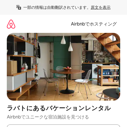
コ
一部の情報は自動翻訳されています。
原文を表示
ン
テ
ン
Airbnbでホスティング
ツ
に
ス
キ
ッ
プ
ラバトにあるバケーションレンタル
Airbnbでユニークな宿泊施設を見つける