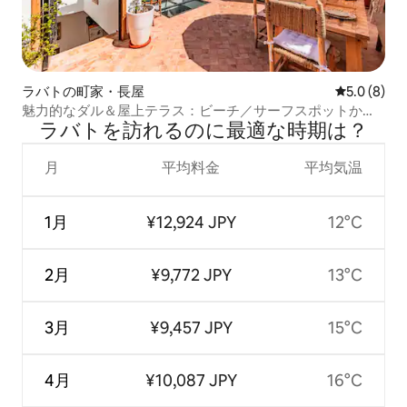
ラバトの町家・長屋
レビュー8
5.0 (8)
魅力的なダル＆屋上テラス：ビーチ／サーフスポットから5
ラバトを訪⁠れ⁠るの⁠に最⁠適⁠な時⁠期⁠は⁠？
分
月
平均料金
平均気温
1月
¥12,924 JPY
12°C
2月
¥9,772 JPY
13°C
3月
¥9,457 JPY
15°C
4月
¥10,087 JPY
16°C