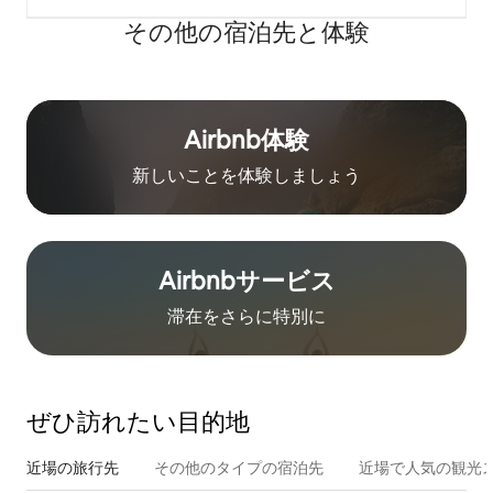
その他の宿⁠泊⁠先と体⁠験
Airbnb体験
新しいことを体験しましょう
Airbnb⁠サ⁠ー⁠ビ⁠ス
滞在をさ⁠ら⁠に特⁠別⁠に
ぜひ訪⁠れ⁠た⁠い目⁠的⁠地
近場の旅行先
その他のタ⁠イ⁠プ⁠の宿⁠泊⁠先
近場で人気の観光