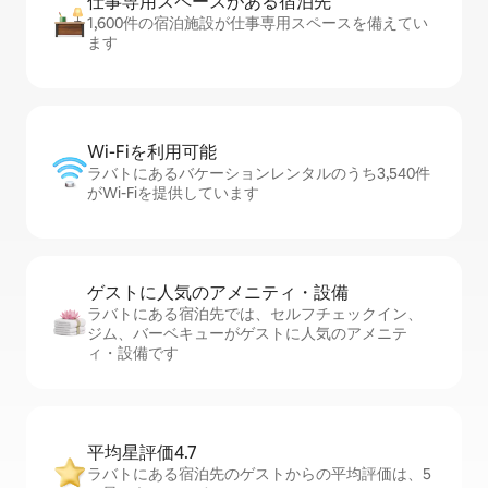
仕事専用ス⁠ペ⁠ー⁠スがあ⁠る宿⁠泊⁠先
1,600件の宿泊施設が仕事専用スペースを備えてい
ます
Wi-Fiを利⁠用⁠可⁠能
ラバトにあるバケーションレンタルのうち3,540件
がWi-Fiを提供しています
ゲストに人⁠気⁠のア⁠メ⁠ニ⁠テ⁠ィ・設⁠備
ラバトにある宿泊先では、セ⁠ル⁠フチ⁠ェ⁠ッ⁠ク⁠イ⁠ン、
ジム、バーベキューがゲストに人気のアメニテ
ィ・設備です
平均星評価4.7
ラバトにある宿泊先のゲストからの平均評価は、5