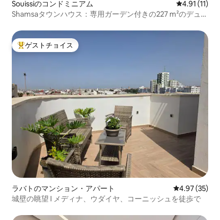
Souissiのコンドミニアム
レビュー11件
4.91 (11)
Shamsaタウンハウス：専用ガーデン付きの227 m²のデュプ
レックス
ゲストチョイス
大好評のゲストチョイスです。
ラバトのマンション・アパート
レビュー35件
4.97 (35)
城壁の眺望 I メディナ、ウダイヤ、コーニッシュを徒歩で