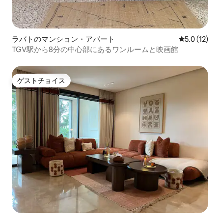
ラバトのマンション・アパート
レビュー12
5.0 (12)
TGV駅から8分の中心部にあるワンルームと映画館
ゲストチョイス
ゲストチョイス