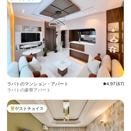
ゲストチョイス
ラバトのマンション・アパート
レビュー67件
4.97 (67)
ラバトの豪華アパート
ゲストチョイス
大好評のゲストチョイスです。