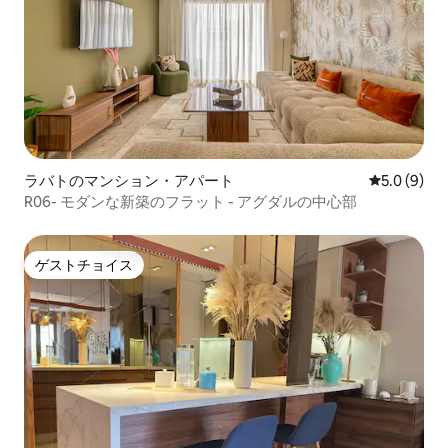
ラバトのマンション・アパート
レビュー9
5.0 (9)
R06- モダンな新築のフラット - アグダルの中心部
ゲストチョイス
ゲストチョイス