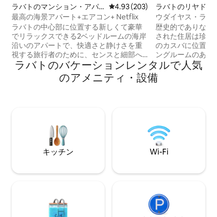
ラバトのマンション・アパ
レビュー203件、5つ星中4.93
4.93 (203)
ラバトのリヤド
ート
最高の海景アパート+エアコン+ Netflix
ウダイヤス・ラバ
ラバトの中心部に位置する新しくて豪華
歴史的でありなが
でリラックスできる2ベッドルームの海岸
された住居は珍し
沿いのアパートで、快適さと静けさを重
のカスバに位置す
視する旅行者のために、センスと細部へ
ングルームのある
ラバトのバケーションレンタルで人気
のこだわりを持って装飾されており、素
川の息をのむよう
晴らしい海の眺めが楽しめます。 都市の
スを備えており、
のアメニティ・設備
ほとんどのアトラクション、レストラ
コーヒーを飲んだ
ン、ショップまで徒歩圏内です。 設備の
す。 このリヤド
整ったアパート、メインベッドルームに
ンダルシア庭園から
エアコン、高速WI - FI、Netflix、コーヒ
から700メートル
ー、そして文字通りラバトで最高の夕焼
トル、ラバトのメ
けビュー 今すぐご予約ください。我が家
光ファイバーWiF
のような心地よさをお届けするために、
空港送迎を手配す
すべての条件を設定しました！
キッチン
Wi-Fi