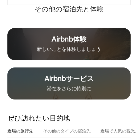
その他の宿⁠泊⁠先と体⁠験
Airbnb体験
新しいことを体験しましょう
Airbnb⁠サ⁠ー⁠ビ⁠ス
滞在をさ⁠ら⁠に特⁠別⁠に
ぜひ訪⁠れ⁠た⁠い目⁠的⁠地
近場の旅行先
その他のタ⁠イ⁠プ⁠の宿⁠泊⁠先
近場で人気の観光