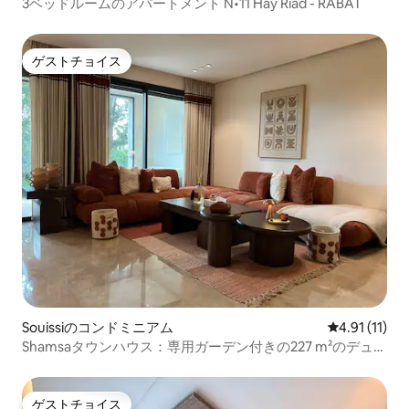
3ベッドルームのアパートメント N•11 Hay Riad - RABAT
ゲストチョイス
ゲストチョイス
Souissiのコンドミニアム
レビュー11件
4.91 (11)
Shamsaタウンハウス：専用ガーデン付きの227 m²のデュプ
レックス
ゲストチョイス