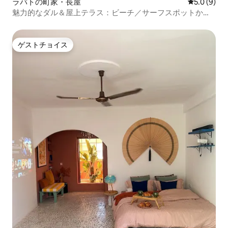
ラバトの町家・長屋
レビュー9
5.0 (9)
魅力的なダル＆屋上テラス：ビーチ／サーフスポットから5
分
ゲストチョイス
ゲストチョイス