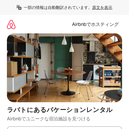
コ
一部の情報は自動翻訳されています。
原文を表示
ン
テ
ン
Airbnbでホスティング
ツ
に
ス
キ
ッ
プ
ラバトにあるバケーションレンタル
Airbnbでユニークな宿泊施設を見つける