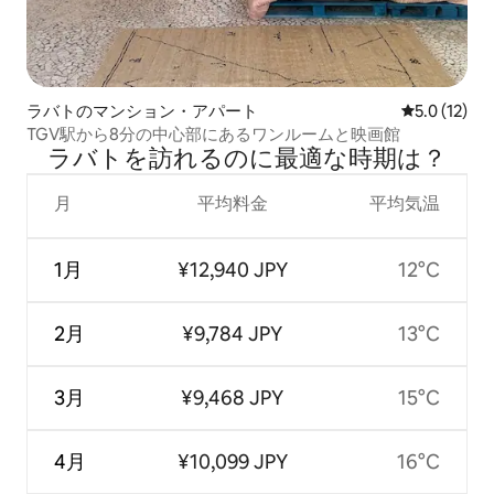
ラバトのマンション・アパート
レビュー12
5.0 (12)
TGV駅から8分の中心部にあるワンルームと映画館
ラバトを訪⁠れ⁠るの⁠に最⁠適⁠な時⁠期⁠は⁠？
月
平均料金
平均気温
1月
¥12,940 JPY
12°C
2月
¥9,784 JPY
13°C
3月
¥9,468 JPY
15°C
4月
¥10,099 JPY
16°C