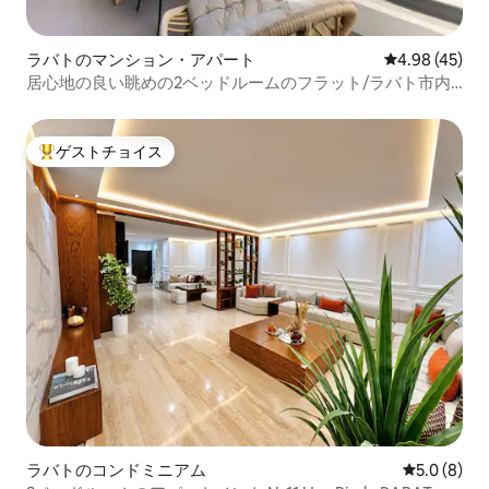
ラバトのマンション・アパート
レビュー45件
4.98 (45)
居心地の良い眺めの2ベッドルームのフラット/ラバト市内
中心部
ゲストチョイス
大好評のゲストチョイスです。
ラバトのコンドミニアム
レビュー8
5.0 (8)