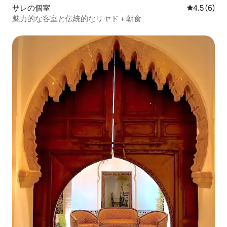
サレの個室
レビュー6
4.5 (6)
魅力的な客室と伝統的なリヤド + 朝食