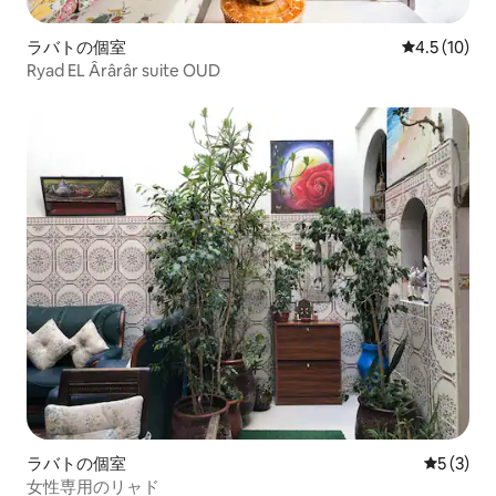
ラバトの個室
レビュー10
4.5 (10)
Ryad EL Ârârâr suite OUD
ラバトの個室
レビュー
5 (3)
女性専用のリャド