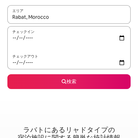
エリア
検索結果が表示されたら、上下の矢印キーを使って移動するか、
チェックイン
チェックアウト
検索
ラバトに⁠あ⁠るリ⁠ャ⁠ド⁠タ⁠イ⁠プ⁠の
宿⁠泊⁠施⁠設⁠に関⁠す⁠る簡⁠単⁠な統⁠計⁠情⁠報