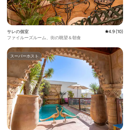
サレの個室
レビュー10
4.9 (10)
ファイルーズルーム、街の眺望＆朝食
スーパーホスト
スーパーホスト