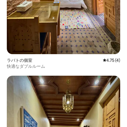
ラバトの個室
レビュー4件
4.75 (4)
快適なダブルルーム