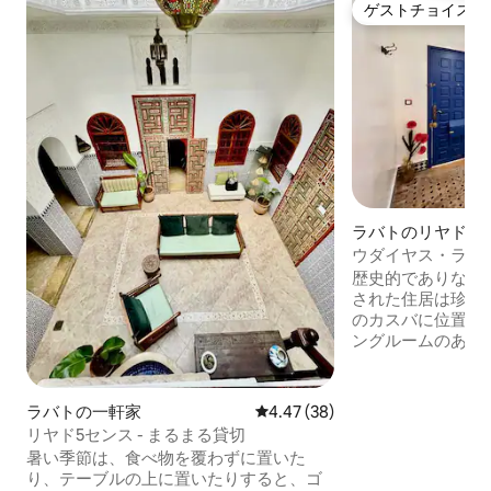
ゲストチョイス
ゲストチョイス
ラバトのリヤド
ウダイヤス・ラバ
歴史的でありなが
された住居は珍し
のカスバに位置す
ングルームのある
川の息をのむよう
スを備えており、
コーヒーを飲んだ
ラバトの一軒家
レビュー38件、5つ星中4.47
4.47 (38)
す。 このリヤド
リヤド5センス - まるまる貸切
ンダルシア庭園から
暑い季節は、食べ物を覆わずに置いた
から700メートル
り、テーブルの上に置いたりすると、ゴ
トル、ラバトのメ