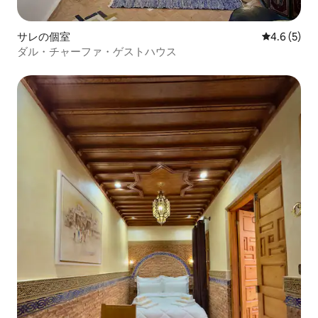
サレの個室
レビュー5
4.6 (5)
ダル・チャーファ・ゲストハウス