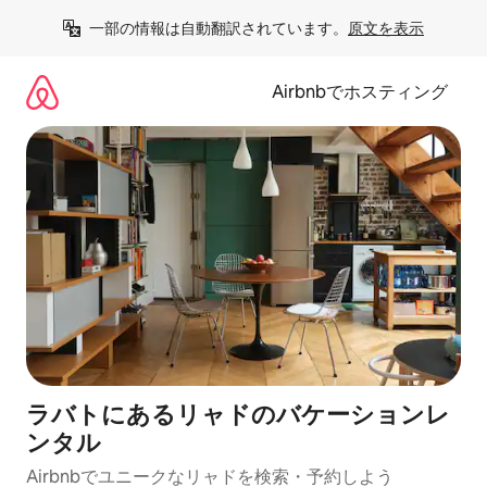
コ
一部の情報は自動翻訳されています。
原文を表示
ン
テ
ン
Airbnbでホスティング
ツ
に
ス
キ
ッ
プ
ラバトにあるリャドのバケーションレ
ンタル
Airbnbでユニークなリャドを検索・予約しよう