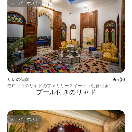
スーパーホスト
スーパーホスト
サレの個室
レビュー
5 (5)
モロッコのリヤドのファミリースイート（朝食付き）
プール付きのリャド
スーパーホスト
スーパーホスト