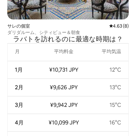
サレの個室
レビュー8件
4.63 (8)
ダリダルーム、シティビュー＆朝食
ラバトを訪⁠れ⁠るの⁠に最⁠適⁠な時⁠期⁠は⁠？
月
平均料金
平均気温
1月
¥10,731 JPY
12°C
2月
¥9,626 JPY
13°C
3月
¥9,942 JPY
15°C
4月
¥10,099 JPY
16°C