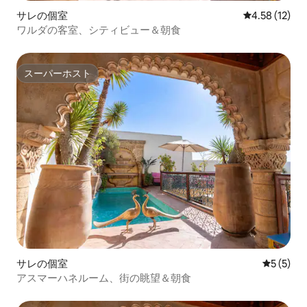
サレの個室
レビュー12件
4.58 (12)
ワルダの客室、シティビュー＆朝食
スーパーホスト
スーパーホスト
サレの個室
レビュー
5 (5)
アスマーハネルーム、街の眺望＆朝食