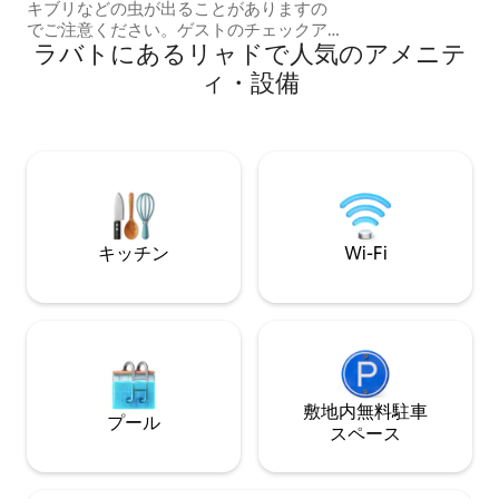
キブリなどの虫が出ることがありますの
光ファイバーWiF
でご注意ください。ゲストのチェックア
空港送迎を手配す
ラバトにあるリャドで人気のアメニテ
ウト後は毎回害虫駆除を行っております
が、この問題を防ぐため、食べ物を置い
ィ・設備
たままにしないようお願い申し上げま
す。これにより、清潔で快適な滞在をお
約束することができます。 ご滞在の最初
の3日間程度に十分なトイレットペーパー
をご用意しております。その後、通常、
足りない場合はゲストご自身で購入して
いただきます。家の近くに小さなハヌー
トがあり、そこで購入できます。
キッチン
Wi-Fi
敷地内無料駐⁠車
プール
ス⁠ペ⁠ー⁠ス