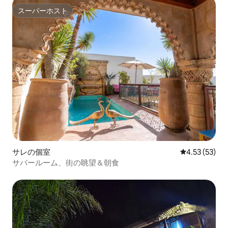
スーパーホスト
スーパーホスト
サレの個室
レビュー53件
4.53 (53)
サバールーム、街の眺望＆朝食