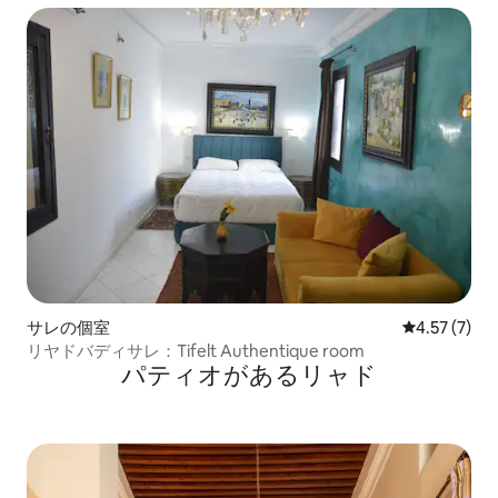
サレの個室
レビュー7件
4.57 (7)
リヤドバディサレ：Tifelt Authentique room
パティオがあるリャド