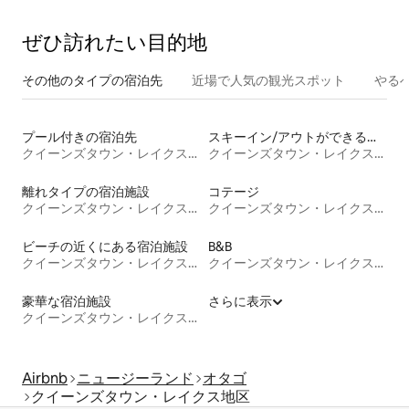
ぜひ訪⁠れ⁠た⁠い目⁠的⁠地
その他のタ⁠イ⁠プ⁠の宿⁠泊⁠先
近場で人気の観光スポット
やる
プール付きの宿泊先
スキーイン/アウトができる宿泊先
クイーンズタウン・レイクス地区
クイーンズタウン・レイクス地区
離れタイプの宿泊施設
コテージ
クイーンズタウン・レイクス地区
クイーンズタウン・レイクス地区
ビーチの近くにある宿泊施設
B&B
クイーンズタウン・レイクス地区
クイーンズタウン・レイクス地区
豪華な宿泊施設
さらに表示
クイーンズタウン・レイクス地区
Airbnb
ニュージーランド
オタゴ
クイーンズタウン・レイクス地区