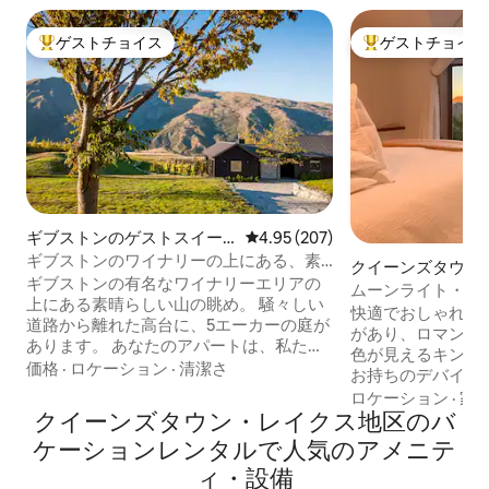
ゲストチョイス
ゲストチョイス
大好評のゲストチョイスです。
大好評のゲストチ
ギブストンのゲストスイー
レビュー207件、5つ星中4.95
4.95 (207)
ト
ギブストンのワイナリーの上にある、素
クイーンズタウン
晴らしい山の眺め。
ギブストンの有名なワイナリーエリアの
ムーンライト・コ
上にある素晴らしい山の眺め。 騒々しい
で豪華＆ロマンチ
快適でおしゃれ、
道路から離れた高台に、5エーカーの庭が
があり、ロマンチ
あります。 あなたのアパートは、私たち
色が見えるキング
の家に隣接していますが、専用の玄関が
価格
·
ロケーション
·
清潔さ
お持ちのデバイスでN
あり、とてもプライベートです。 オープ
ロジェクター、無制
ロケーション
·
家
ンプランキッチン、ラウンジ、ダイニン
クイーンズタウン・レイクス地区のバ
に建てられた、ラ
グルームが新しく改装されました。 寝室
抜かれた建築的な
ケーションレンタルで人気のアメニテ
は2部屋あり、どちらにもシャワー付きの
ダウンタウンまで
バスルームがあります。1部屋にはキング
ィ・設備
ン／シーリングフ