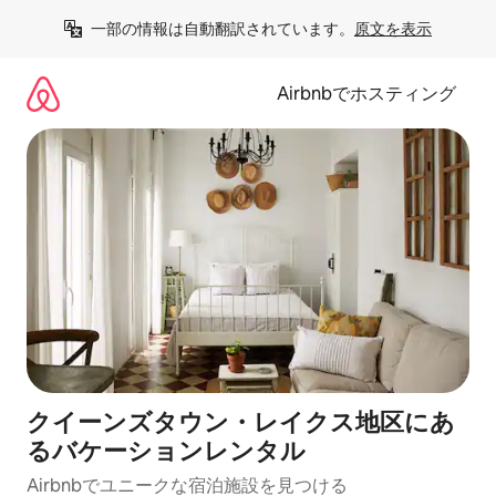
コ
一部の情報は自動翻訳されています。
原文を表示
ン
テ
ン
Airbnbでホスティング
ツ
に
ス
キ
ッ
プ
クイーンズタウン・レイクス地区にあ
るバケーションレンタル
Airbnbでユニークな宿泊施設を見つける