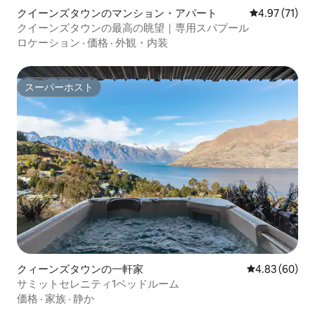
クイーンズタウンのマンション・アパート
レビュー71件
4.97 (71)
クイーンズタウンの最高の眺望｜専用スパプール
ロケーション
·
価格
·
外観・内装
スーパーホスト
スーパーホスト
クィーンズタウンの一軒家
レビュー60件
4.83 (60)
サミットセレニティ1ベッドルーム
価格
·
家族
·
静か