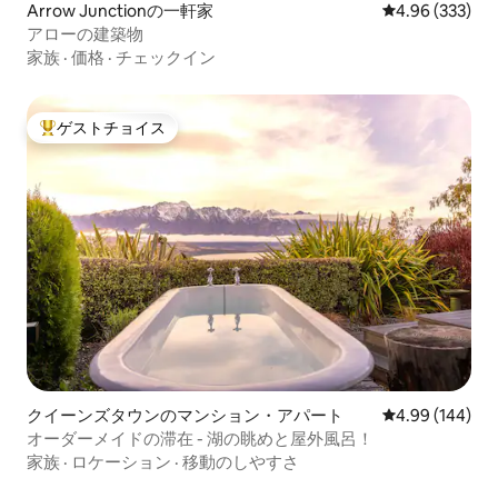
Arrow Junctionの一軒家
レビュー333件
4.96 (333)
アローの建築物
家族
·
価格
·
チェックイン
ゲストチョイス
大好評のゲストチョイスです。
クイーンズタウンのマンション・アパート
レビュー144件
4.99 (144)
オーダーメイドの滞在 - 湖の眺めと屋外風呂！
家族
·
ロケーション
·
移動のしやすさ