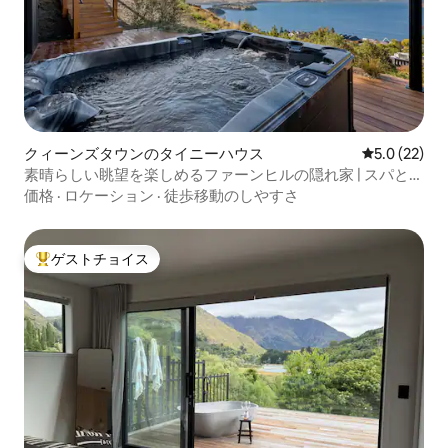
クィーンズタウンのタイニーハウス
レビュー22
5.0 (22)
素晴らしい眺望を楽しめるファーンヒルの隠れ家 | スパと素
晴らしい眺望
価格
·
ロケーション
·
徒歩移動のしやすさ
ゲストチョイス
大好評のゲストチョイスです。