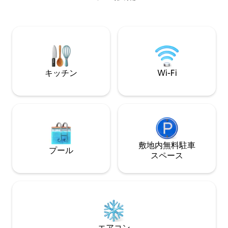
サイズのベッドが1台、もう1部屋にはキ
ごせます。薪を燃
ングサイズのベッド1台またはシングルベ
ロマンチックな冬
ッド2台があります。 薪を燃やす暖炉を楽
キッチン、冷蔵庫
しむか、外に出て屋外の火鉢を楽しみま
オーブン、4つのバ
しょう 地元のワインを飲みながら星空を
ントリーの必需品
眺めましょう。
機とタイル張りの
設計されています
キッチン
Wi-Fi
敷地内無料駐⁠車
プール
ス⁠ペ⁠ー⁠ス
エアコン