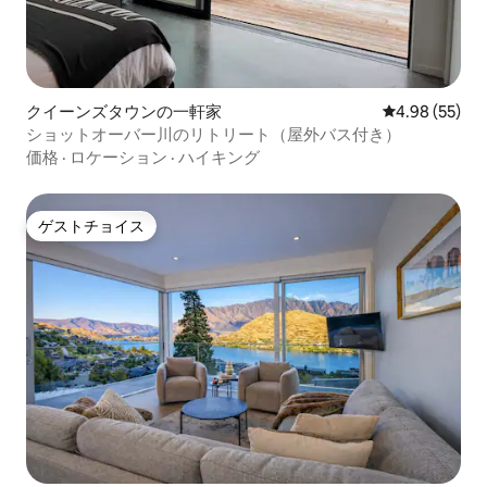
クイーンズタウンの一軒家
レビュー55件
4.98 (55)
ショットオーバー川のリトリート（屋外バス付き）
価格
·
ロケーション
·
ハイキング
ゲストチョイス
ゲストチョイス