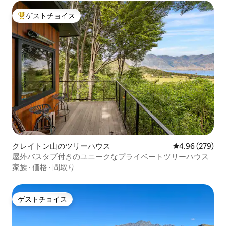
ゲストチョイス
大好評のゲストチョイスです。
クレイトン山のツリーハウス
レビュー279件
4.96 (279)
屋外バスタブ付きのユニークなプライベートツリーハウス
家族
·
価格
·
間取り
ゲストチョイス
ゲストチョイス