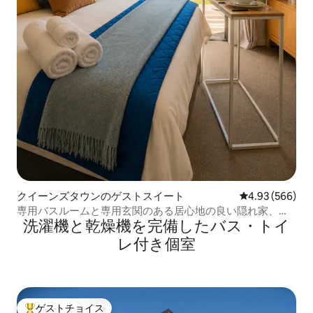
クイーンズタウンのゲストスイート
レビュー566件
4.93 (566)
専用バスルームと専用玄関のある居心地の良い隠れ家、お
洗濯機と乾燥機を完備したバス・トイ
店の近く
レ付き個室
ゲストチョイス