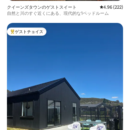
クイーンズタウンのゲストスイート
レビュー222件
4.96 (222)
自然と川のすぐ近くにある、現代的な1ベッドルーム
ゲストチョイス
大好評のゲストチョイスです。