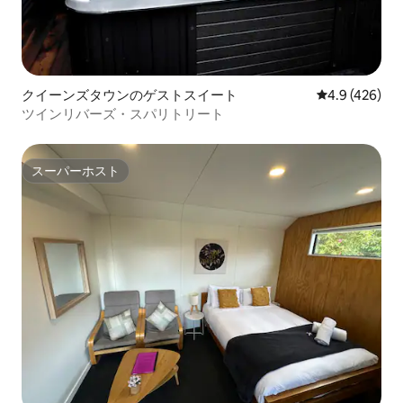
クイーンズタウンのゲストスイート
レビュー426
4.9 (426)
ツインリバーズ・スパリトリート
スーパーホスト
スーパーホスト