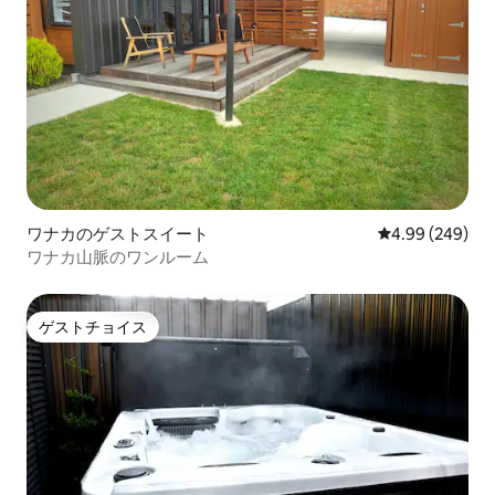
ワナカのゲストスイート
レビュー249件
4.99 (249)
ワナカ山脈のワンルーム
ゲストチョイス
ゲストチョイス