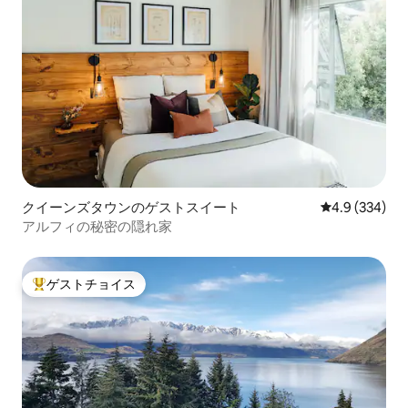
クイーンズタウンのゲストスイート
レビュー334
4.9 (334)
アルフィの秘密の隠れ家
ゲストチョイス
大好評のゲストチョイスです。