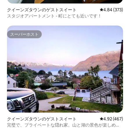
クイーンズタウンのゲストスイート
レビュー373件
4.84 (373)
スタジオアパートメント - 町にとても近いです！
スーパーホスト
スーパーホスト
クイーンズタウンのゲストスイート
レビュー467件
4.92 (467)
完璧で、プライベートな隠れ家。山と湖の景色が楽しめま