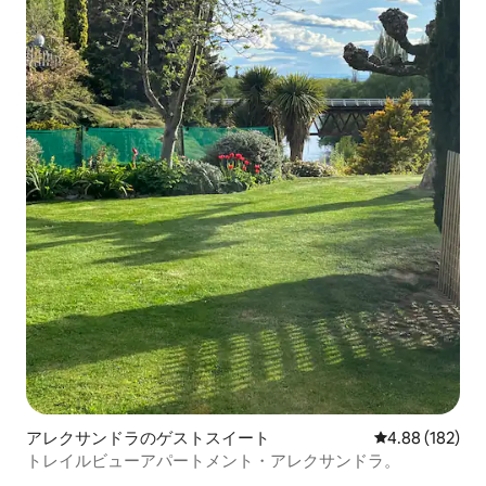
アレクサンドラのゲストスイート
レビュー182件
4.88 (182)
トレイルビューアパートメント・アレクサンドラ。