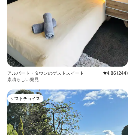
アルバート・タウンのゲストスイート
レビュー244件
4.86 (244)
素晴らしい発見
ゲストチョイス
ゲストチョイス