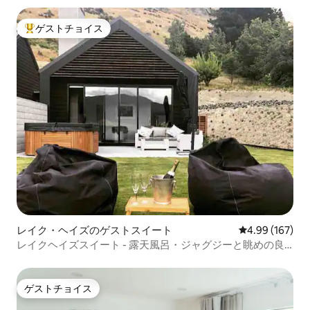
ゲストチョイス
大好評のゲストチョイスです。
レイク・ヘイズのゲストスイート
レビュー167件
4.99 (167)
レイクヘイズスイート - 露天風呂・ジャグジーと眺めの良
い豪華なお部屋！
ゲストチョイス
ゲストチョイス