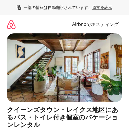
コ
一部の情報は自動翻訳されています。
原文を表示
ン
テ
ン
Airbnbでホスティング
ツ
に
ス
キ
ッ
プ
クイーンズタウン・レイクス地区にあ
るバス・トイレ付き個室のバケーショ
ンレンタル