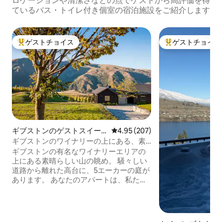
ロケーションや清潔さなどの点でゲストから高評価を得
ているバス・トイレ付き個室の宿泊施設をご紹介します
ゲストチョイス
ゲストチョイス
大好評のゲストチョイスです。
大好評のゲストチ
ギブストンのゲストスイー
レビュー207件、5つ星中4.95
4.95 (207)
ト
ギブストンのワイナリーの上にある、素
晴らしい山の眺め。
ギブストンの有名なワイナリーエリアの
上にある素晴らしい山の眺め。 騒々しい
道路から離れた高台に、5エーカーの庭が
あります。 あなたのアパートは、私たち
の家に隣接していますが、専用の玄関が
あり、とてもプライベートです。 オープ
ンプランキッチン、ラウンジ、ダイニン
グルームが新しく改装されました。 寝室