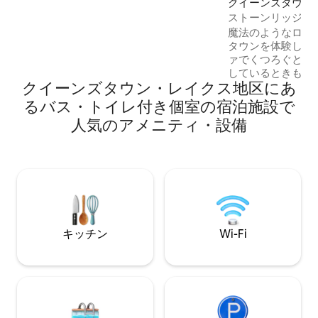
クイーンズタウン
は2部屋あり、どちらにもシャワー付きの
スイート
ストーンリッジの
バスルームがあります。1部屋にはキング
魔法のようなロケ
サイズのベッドが1台、もう1部屋にはキ
タウンを体験したい
ングサイズのベッド1台またはシングルベ
ァでくつろぐとき
ッド2台があります。 薪を燃やす暖炉を楽
しているときも、
しむか、外に出て屋外の火鉢を楽しみま
クイーンズタウン・レイクス地区にあ
かっているときも（
しょう 地元のワインを飲みながら星空を
ュージーランドド
眺めましょう。
るバス・トイレ付き個室の宿泊施設で
利用いただけます
人気のアメニティ・設備
アからは絶え間な
ることができます。 季節ごとに絶え
化する雄大な山と
なく眺めましょう！！！ フラ
港とクイーンズタ
点。 すべてのリネン類と表面は、各ご宿
泊前に環境に優し
されています。
キッチン
Wi-Fi