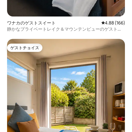
ワナカのゲストスイート
レビュー166件
4.88 (166)
静かなプライベートレイク＆マウンテンビューのゲストス
イート。
ゲストチョイス
ゲストチョイス