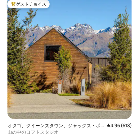
ゲストチョイス
大好評のゲストチョイスです。
オタゴ、クイーンズタウン、ジャックス・ポ
レビュー618件
4.96 (618)
イントのゲストスイート
山の中のロフトスタジオ