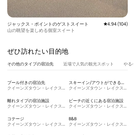
ジャックス・ポイントのゲストスイート
レビュー104件
4.94 (104)
山の眺望を楽しめる個室スイート
ぜひ訪⁠れ⁠た⁠い目⁠的⁠地
その他のタ⁠イ⁠プ⁠の宿⁠泊⁠先
近場で人気の観光スポット
やる
プール付きの宿泊先
スキーイン/アウトができる宿泊先
クイーンズタウン・レイクス地区
クイーンズタウン・レイクス地区
離れタイプの宿泊施設
ビーチの近くにある宿泊施設
クイーンズタウン・レイクス地区
クイーンズタウン・レイクス地区
コテージ
B&B
クイーンズタウン・レイクス地区
クイーンズタウン・レイクス地区