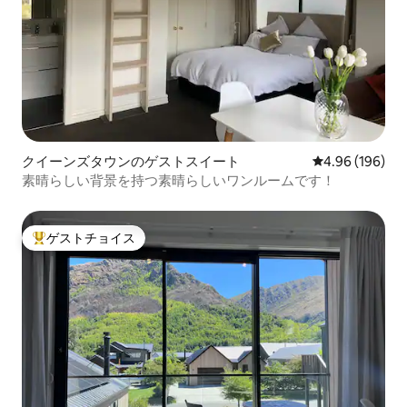
クイーンズタウンのゲストスイート
レビュー196件
4.96 (196)
素晴らしい背景を持つ素晴らしいワンルームです！
ゲストチョイス
大好評のゲストチョイスです。