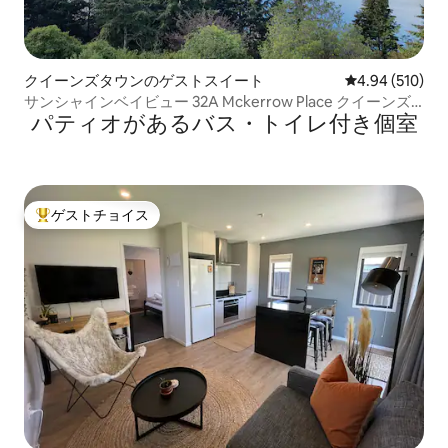
クイーンズタウンのゲストスイート
レビュー510件
4.94 (510)
サンシャインベイビュー 32A Mckerrow Place クイーンズ
パティオがあるバス・トイレ付き個室
タウン
ゲストチョイス
大好評のゲストチョイスです。