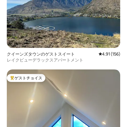
クイーンズタウンのゲストスイート
レビュー156件
4.91 (156)
レイクビューデラックスアパートメント
ゲストチョイス
大好評のゲストチョイスです。