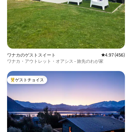
ワナカのゲストスイート
レビュー456件
4.97 (456)
ワナカ・アウトレット・オアシス - 旅先のわが家
ゲストチョイス
大好評のゲストチョイスです。