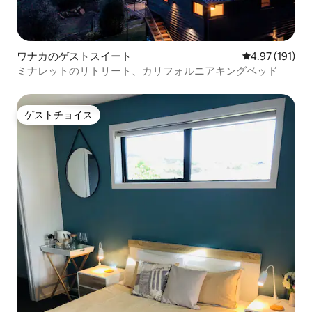
ワナカのゲストスイート
レビュー191件
4.97 (191)
ミナレットのリトリート、カリフォルニアキングベッド
ゲストチョイス
ゲストチョイス