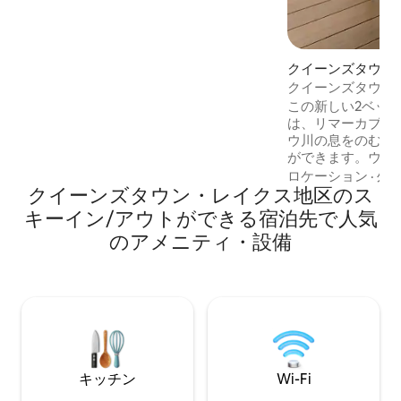
です。 無料の高速Wi-Fi、設備の整った新
しいキッチン、ネスプレッソコーヒーマ
シン、ランドリールーム、1.5バスルーム
など、必需品はすべて揃っています。 他
クイーンズタウン
に類を見ない景色とロケーション。
アパート
クイーンズタウン
Mountain Vistaは、次回のクイーンズタ
を一望しよう
この新しい2ベッ
ウン旅行の拠点として最適な場所です。
は、リマーカブル
ウ川の息をのむよ
ができます。ウル
イズのベッド（小
ロケーション
·
外
クイーンズタウン・レイクス地区のス
に変換可能）と柔
スを備え、快適さ
キーイン/アウトができる宿泊先で人気
ます。モダンなア
のアメニティ・設備
としたレイアウト
みください。カッ
グループに最適で
する場合でも、ク
する場合でも、こ
と自然の究極の融
キッチン
Wi-Fi