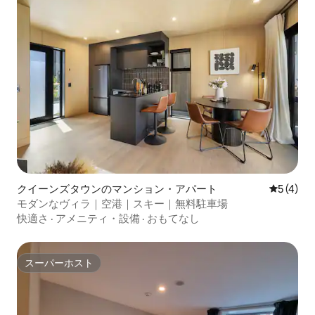
クイーンズタウンのマンション・アパート
レビュー
5 (4)
モダンなヴィラ｜空港｜スキー｜無料駐車場
快適さ
·
アメニティ・設備
·
おもてなし
スーパーホスト
スーパーホスト