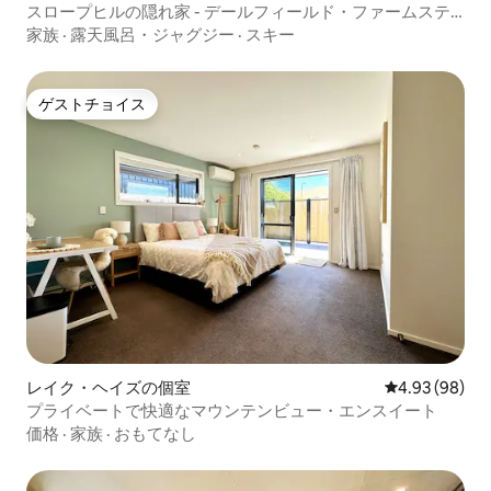
スロープヒルの隠れ家 - デールフィールド・ファームステ
イ、クイーンズタウン
家族
·
露天風呂・ジャグジー
·
スキー
ゲストチョイス
ゲストチョイス
レイク・ヘイズの個室
レビュー98件
4.93 (98)
プライベートで快適なマウンテンビュー・エンスイート
価格
·
家族
·
おもてなし