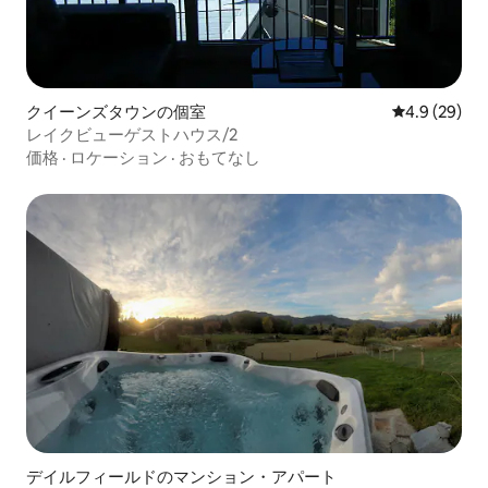
クイーンズタウンの個室
レビュー29
4.9 (29)
レイクビューゲストハウス/2
価格
·
ロケーション
·
おもてなし
デイルフィールドのマンション・アパート