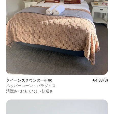
クイーンズタウンの一軒家
レビュー3件
4.33 (3)
ペッパーコーン・パラダイス
清潔さ
·
おもてなし
·
快適さ