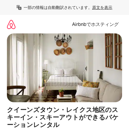
コ
一部の情報は自動翻訳されています。
原文を表示
ン
テ
ン
Airbnbでホスティング
ツ
に
ス
キ
ッ
プ
クイーンズタウン・レイクス地区のス
キーイン・スキーアウトができるバケ
ーションレンタル