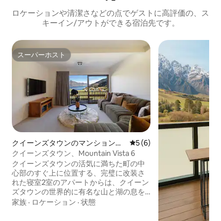
ロケーションや清潔さなどの点でゲストに高評価の、ス
キーイン/アウトができる宿泊先です。
スーパーホスト
スーパーホスト
クイーンズタウンのマンション・
レビュー6件、5つ星中5つ
5 (6)
アパート
クイーンズタウン、Mountain Vista 6
クイーンズタウンの活気に満ちた町の中
心部のすぐ上に位置する、完璧に改装さ
れた寝室2室のアパートからは、クイーン
ズタウンの世界的に有名な山と湖の息を
のむような景色を眺めることができま
家族
·
ロケーション
·
状態
す。 この地域が誇る最高のレストラン、
ショップ、アクティビティまで徒歩すぐ