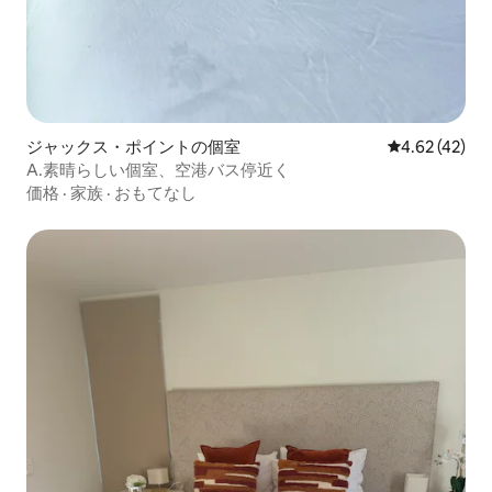
ジャックス・ポイントの個室
レビュー42件
4.62 (42)
A.素晴らしい個室、空港バス停近く
価格
·
家族
·
おもてなし