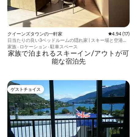
クイーンズタウンの一軒家
レビュー17件
4.94 (17)
日当たりの良い3ベッドルームの隠れ家 | スキー場と空港の
近く
家族
·
ロケーション
·
駐車スペース
家族で泊まれるスキーイン/アウトが可
能な宿泊先
ゲストチョイス
ゲストチョイス