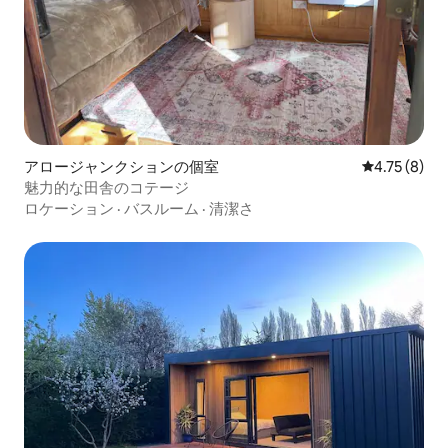
アロージャンクションの個室
レビュー8件
4.75 (8)
魅力的な田舎のコテージ
ロケーション
·
バスルーム
·
清潔さ