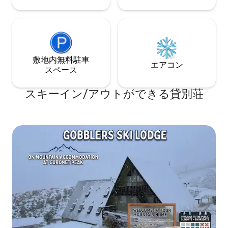
敷地内無料駐⁠車
エアコン
ス⁠ペ⁠ー⁠ス
スキーイン/アウトができる貸別荘