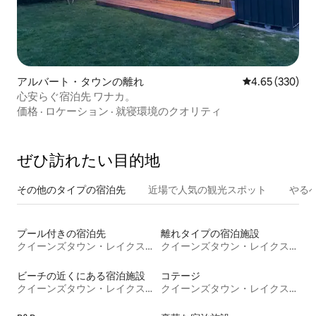
アルバート・タウンの離れ
レビュー330件
4.65 (330)
心安らぐ宿泊先 ワナカ。
価格
·
ロケーション
·
就寝環境のクオリティ
ぜひ訪⁠れ⁠た⁠い目⁠的⁠地
その他のタ⁠イ⁠プ⁠の宿⁠泊⁠先
近場で人気の観光スポット
やる
プール付きの宿泊先
離れタイプの宿泊施設
クイーンズタウン・レイクス地区
クイーンズタウン・レイクス地区
ビーチの近くにある宿泊施設
コテージ
クイーンズタウン・レイクス地区
クイーンズタウン・レイクス地区