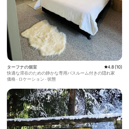
ターフナの個室
レビュー10
4.8 (10)
快適な滞在のための静かな専用バスルーム付きの隠れ家
価格
·
ロケーション
·
状態