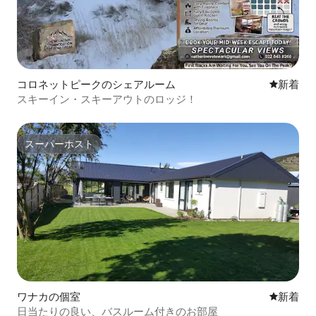
コロネットピークのシェアルーム
新しい宿
新着
スキーイン・スキーアウトのロッジ！
スーパーホスト
スーパーホスト
ワナカの個室
新しい宿
新着
日当たりの良い、バスルーム付きのお部屋