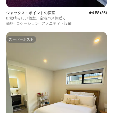
ジャックス・ポイントの個室
レビュー36件
4.58 (36)
B.素晴らしい個室、空港バス停近く
価格
·
ロケーション
·
アメニティ・設備
スーパーホスト
スーパーホスト