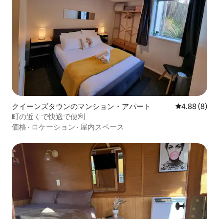
クイーンズタウンのマンション・アパート
レビュー8件
4.88 (8)
町の近くで快適で便利
価格
·
ロケーション
·
屋内スペース