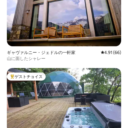
ギャヴァルニー・ジェドルの一軒家
レビュー66件
4.91 (66)
山に面したシャレー
ゲストチョイス
大好評のゲストチョイスです。