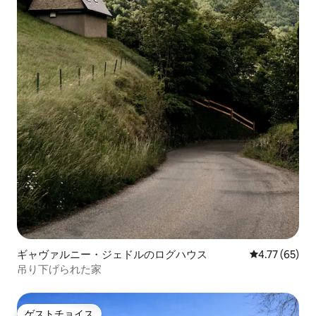
ギャヴァルニー・ジェドルのログハウス
レビュー65件
4.77 (65)
吊り下げられた家
ゲストチョイス