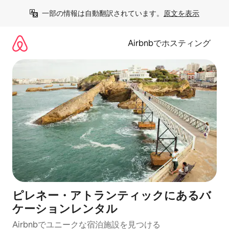
コ
一部の情報は自動翻訳されています。
原文を表示
ン
テ
ン
Airbnbでホスティング
ツ
に
ス
キ
ッ
プ
ピレネー・アトランティックにあるバ
ケーションレンタル
Airbnbでユニークな宿泊施設を見つける