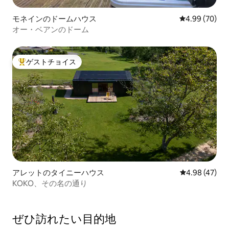
モネインのドームハウス
レビュー70件
4.99 (70)
オー・ベアンのドーム
ゲストチョイス
大好評のゲストチョイスです。
アレットのタイニーハウス
レビュー47件
4.98 (47)
KOKO、その名の通り
ぜひ訪⁠れ⁠た⁠い目⁠的⁠地