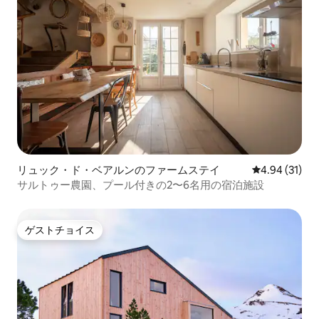
リュック・ド・ベアルンのファームステイ
レビュー31件
4.94 (31)
サルトゥー農園、プール付きの2〜6名用の宿泊施設
ゲストチョイス
ゲストチョイス