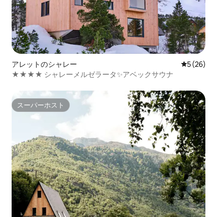
アレットのシャレー
レビュー2
5 (26)
★★★★ シャレーメルゼラータ✨アベックサウナ
スーパーホスト
スーパーホスト