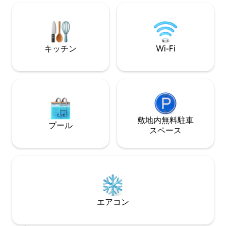
ます。 桜、樫、栗の木の家具... トイレ、
たはハムとチーズ
冷蔵庫、 ペレットストーブ 朝食バスケッ
ロ）をご用意でき
トとオプションのグルメサービス
文が必要です）。
キッチン
Wi-Fi
敷地内無料駐⁠車
プール
ス⁠ペ⁠ー⁠ス
エアコン