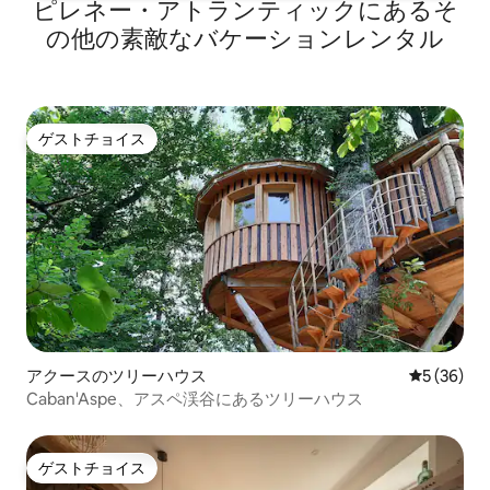
ピレネー・アトランティックにあるそ
の他の素敵なバケーションレンタル
ゲストチョイス
ゲストチョイス
アクースのツリーハウス
レビュー3
5 (36)
Caban'Aspe、アスペ渓谷にあるツリーハウス
ゲストチョイス
ゲストチョイス