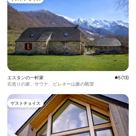
ゲストチョイス
エスタンの一軒家
レビュー1
5 (13)
石造りの家、サウナ、ピレネー山脈の眺望
ゲストチョイス
ゲストチョイス