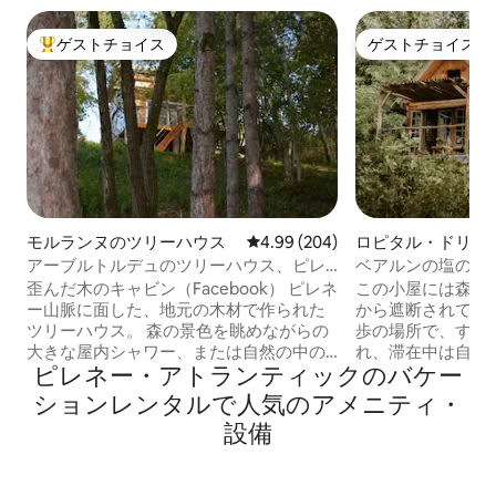
ゲストチョイス
ゲストチョイス
大好評のゲストチョイスです。
ゲストチョイス
モルランヌのツリーハウス
レビュー204件、5つ星中4.99
4.99 (204)
ロピタル・ドリオ
ウス
アーブルトルデュのツリーハウス、ピレ
ベアルンの塩の森
ネー山脈の眺望が楽しめるツリーハウス
歪んだ木のキャビン（Facebook） ピレネ
この小屋には森の
ー山脈に面した、地元の木材で作られた
から遮断されてい
ツリーハウス。 森の景色を眺めながらの
歩の場所で、すべ
大きな屋内シャワー、または自然の中の
れ、滞在中は自分
ピレネー・アトランティックのバケー
屋外シャワーをお楽しみください 吊り下
い。 小屋は、上
げ式トランポリン、 160*200cmのベッ
があり、下の階に
ションレンタルで人気のアメニティ・
ド、リネンのシーツ、ミディ・ディオソ
があり、そこから
設備
ーの頂上を見渡せます。 屋根付きテラス
接アクセスできます。 シャワー
には、キッチンエリア、雨の日でもリラ
り、竹のティピーの
ックスできるハンモックが備えられてい
は、食事のバスケッ