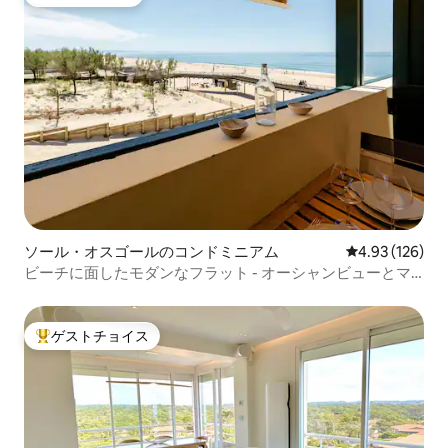
ゲストチョイス
ソール・オスゴールのコンドミニアム
レビュー126件
4.93 (126)
ビーチに面したモダンなフラット - オーシャンビューとマ
ウンテンビュー
ゲストチョイス
大好評のゲストチョイスです。