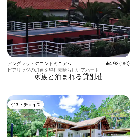
アングレットのコンドミニアム
レビュー180件
4.93 (180)
ビアリッツの灯台を望む素晴らしいアパート
家族と泊まれる貸別荘
ゲストチョイス
ゲストチョイス