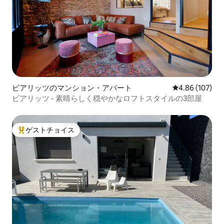
ビアリッツのマンション・アパート
レビュー107件
4.86 (107)
ビアリッツ - 素晴らしく穏やかなロフトスタイルの3部屋
ゲストチョイス
大好評のゲストチョイスです。