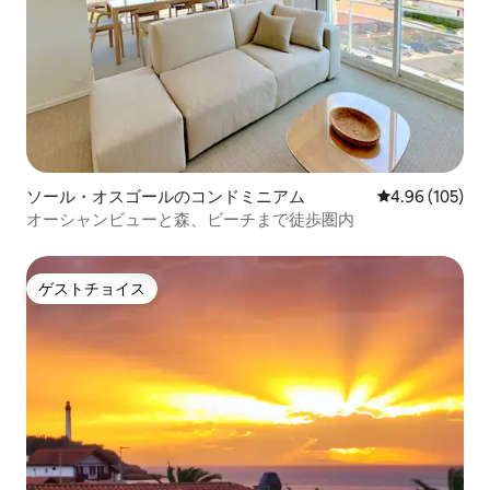
ソール・オスゴールのコンドミニアム
レビュー105件
4.96 (105)
オーシャンビューと森、ビーチまで徒歩圏内
ゲストチョイス
ゲストチョイス