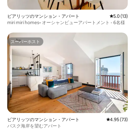
ビアリッツのマンション・アパート
レビュー13
5.0 (13)
miri miri homes• オーシャンビューアパートメント - 6名様
スーパーホスト
スーパーホスト
ビアリッツのマンション・アパート
レビュー73件
4.95 (73)
バスク海岸を望むアパート