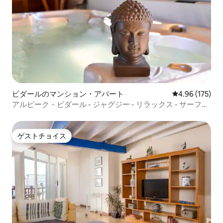
ビダールのマンション・アパート
レビュー175件
4.96 (175)
アルピーク・ビダール - ジャグジー - リラックス - サーフィ
ン＆クロスフィット！
ゲストチョイス
ゲストチョイス