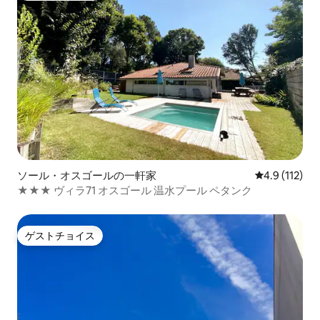
ソール・オスゴールの一軒家
レビュー112
4.9 (112)
★★★ ヴィラ71 オスゴール 温水プール ペタンク
ゲストチョイス
ゲストチョイス