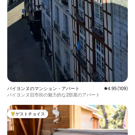
バイヨンヌのマンション・アパート
レビュー109件
4.95 (109)
バイヨンヌ旧市街の魅力的な2部屋のアパート
ゲストチョイス
大好評のゲストチョイスです。