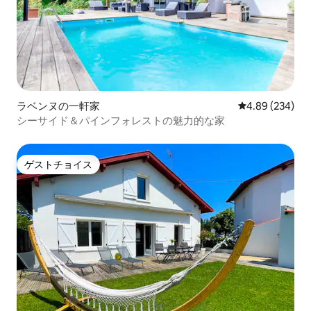
ラベンヌの一軒家
レビュー234件
4.89 (234)
シーサイド＆パインフォレストの魅力的な家
ゲストチョイス
ゲストチョイス