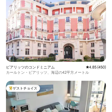
ビアリッツのコンドミニアム
レビュー450件
4.85 (450)
カールトン・ビアリッツ、海辺の42平方メートル
ゲストチョイス
大好評のゲストチョイスです。