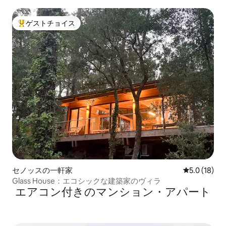
ゲストチョイス
大好評のゲストチョイスです。
セノッスの一軒家
レビュー18
5.0 (18)
Glass House：エコシックな建築家のヴィラ
エアコン付きのマンション・アパート