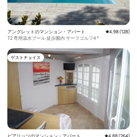
アングレットのマンション・アパート
レビュー128件
4.98 (128)
T2 専用温水プール 徒歩圏内 サーフゴルフ4 *
ゲストチョイス
ゲストチョイス
ビアリッツのマンション・アパート
レビュー264件
4.88 (264)