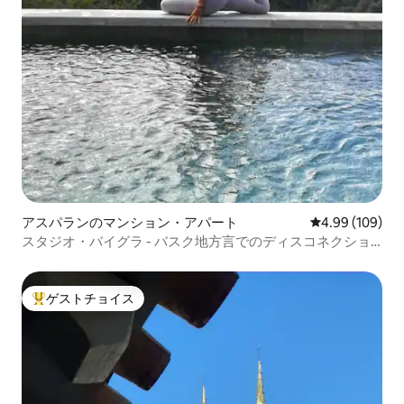
アスパランのマンション・アパート
レビュー109件
4.99 (109)
スタジオ・バイグラ - バスク地方言でのディスコネクショ
ン
ゲストチョイス
大好評のゲストチョイスです。