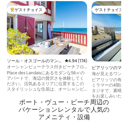
ゲストチョイス
ゲストチョイス
大好評のゲストチョイスです。
ゲストチョイス
ソール・オスゴールのマンシ
レビュー174件、5つ星中4.94
4.94 (174)
ョン・アパート
オーシャンビューテラス付きビーチフロ
ビアリッツのマン
ントのスタイリッシュなアパート
Place des Landaisにあるモダンな56㎡の
パート
海が見えるワンル
アパートで、海辺の贅沢さを体験してく
ビアリッツの有名
ださい。活気あるエリアに位置するこの
ミラマーの4階にあ
スタイリッシュな住居は、オーシャンビ
タジオで、素晴ら
ューのテラスからビーチに直接アクセス
をお楽しみいただけます。 
できます。2つの豪華なベッドルームで快
ポート・ヴュー・ビーチ⁠周⁠辺⁠の
る8㎡のバルコニ
適に眠り、清潔なフルバスルームでリフ
オーシャンビューが見渡
バ⁠ケ⁠ー⁠シ⁠ョ⁠ン⁠レ⁠ン⁠タ⁠ル⁠で人⁠気⁠の
レッシュしてください。ランド海岸の中
ご利用いただける
ア⁠メ⁠ニ⁠テ⁠ィ⁠・⁠設⁠備
心部に位置し、地元のカフェ、ブティッ
ンルームは、バス
ク、レストラン、バー、そして果てしな
に最適です！リラ
く広がる海をお楽しみください。宿泊施