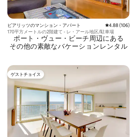
ビアリッツのマンション・アパート
レビュー106件
4.88 (106)
170平方メートルの2階建て - レ・アール地区/駐車場
ポート・ヴュー・ビーチ⁠周⁠辺⁠に⁠あ⁠る
そ⁠の⁠他⁠の素⁠敵⁠なバ⁠ケ⁠ー⁠シ⁠ョ⁠ン⁠レ⁠ン⁠タ⁠ル
ゲストチョイス
ゲストチョイス