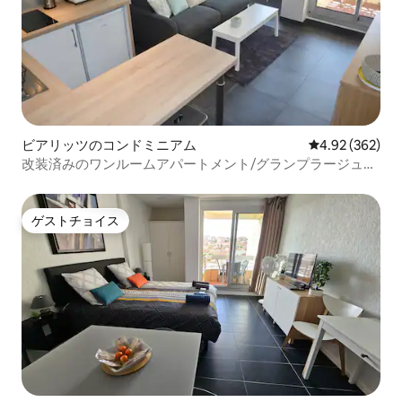
ビアリッツのコンドミニアム
レビュー362件
4.92 (362)
改装済みのワンルームアパートメント/グランプラージュビ
アリッツ
ゲストチョイス
ゲストチョイス