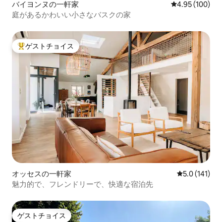
バイヨンヌの一軒家
レビュー100件
4.95 (100)
庭があるかわいい小さなバスクの家
ゲストチョイス
大好評のゲストチョイスです。
オッセスの一軒家
レビュー141
5.0 (141)
魅力的で、フレンドリーで、快適な宿泊先
ゲストチョイス
ゲストチョイス