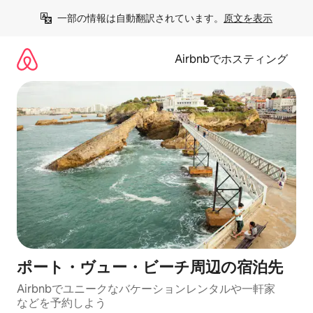
コ
一部の情報は自動翻訳されています。
原文を表示
ン
テ
ン
Airbnbでホスティング
ツ
に
ス
キ
ッ
プ
ポート・ヴュー・ビーチ⁠周⁠辺⁠の宿⁠泊⁠先
Airbnbでユニークなバ⁠ケ⁠ー⁠シ⁠ョ⁠ンレ⁠ン⁠タ⁠ルや一⁠軒⁠家
な⁠ど⁠を予⁠約⁠し⁠よ⁠う