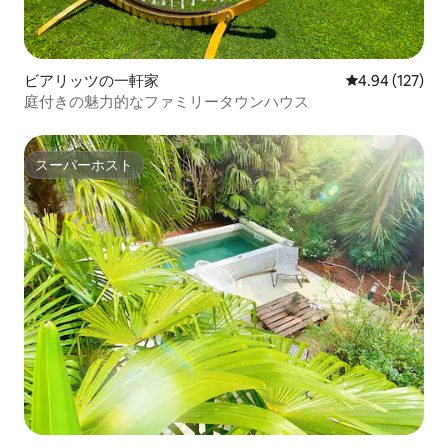
ビアリッツの一軒家
レビュー127件
4.94 (127)
庭付きの魅力的なファミリータウンハウス
スーパーホスト
スーパーホスト