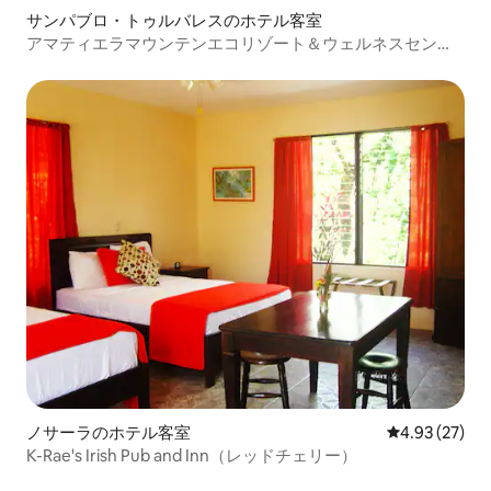
サンパブロ・トゥルバレスのホテル客室
アマティエラマウンテンエコリゾート＆ウェルネスセンタ
ー
ノサーラのホテル客室
レビュー27件
4.93 (27)
K-Rae's Irish Pub and Inn（レッドチェリー）