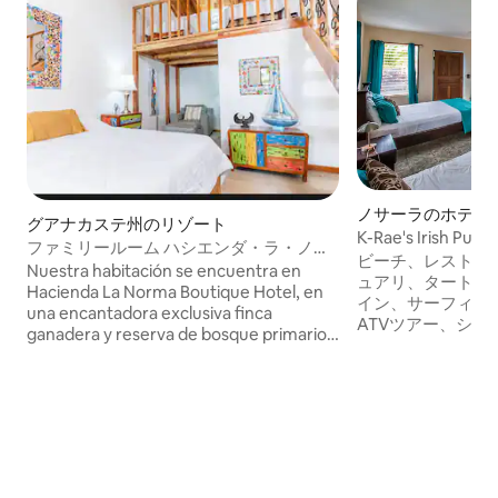
ノサーラのホテル
グアナカステ州のリゾート
K-Rae's Irish 
ファミリールーム ハシエンダ・ラ・ノル
ルー）
ビーチ、レストラ
マ
Nuestra habitación se encuentra en
ュアリ、タートル
Hacienda La Norma Boutique Hotel, en
イン、サーフィン
una encantadora exclusiva finca
ATVツアー、シ
ganadera y reserva de bosque primario!
までわずか6 km
En nuestro proyecto; es muy común
風、日の出、サル
observar a familias de monos aulladores
ール、アイリッシ
visitándonos. Disfrute de nuestra
ルバー、フルメニュー。 冷蔵
refrescante piscina de agua salada
ター、エアフライ
rodeada de un hermoso deck rustico
ー、お部屋にコー
construido a mano, rancho- bar,
ドリーで気配りの
senderos para caminatas y un hermoso
カップル、一人旅