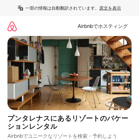
コ
一部の情報は自動翻訳されています。
原文を表示
ン
テ
ン
Airbnbでホスティング
ツ
に
ス
キ
ッ
プ
プンタレナスにあるリゾートのバケー
ションレンタル
Airbnbでユニークなリゾートを検索・予約しよう