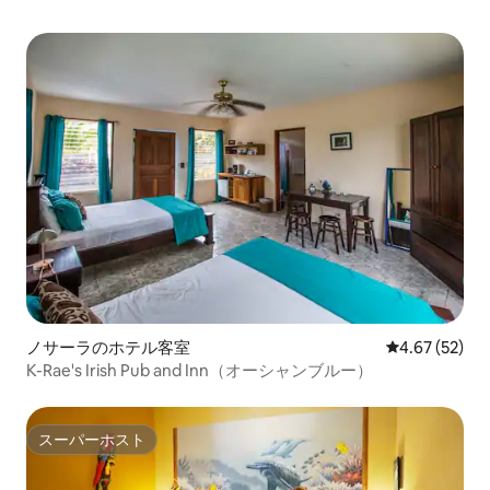
ノサーラのホテル客室
レビュー52件
4.67 (52)
K-Rae's Irish Pub and Inn（オーシャンブルー）
スーパーホスト
スーパーホスト