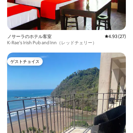
ノサーラのホテル客室
レビュー27件
4.93 (27)
K-Rae's Irish Pub and Inn（レッドチェリー）
ゲストチョイス
ゲストチョイス