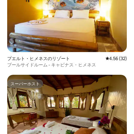
プエルト・ヒメネスのリゾート
レビュー32件
4.56 (32)
プールサイドルーム - キャビナス・ヒメネス
スーパーホスト
スーパーホスト