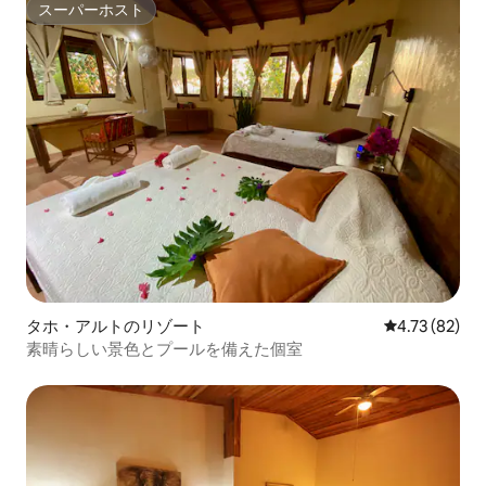
スーパーホスト
スーパーホスト
タホ・アルトのリゾート
レビュー82件
4.73 (82)
素晴らしい景色とプールを備えた個室