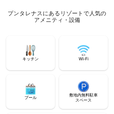
vivero de Bonsai. Podrás además
連れ）、そして大
disfrutar de diferentes tours en la finca:
すめです。バード
horseback riding, hiking y canopy!
プンタレナスにあるリゾートで人気の
ー 注：パブは月
す。
アメニティ・設備
キッチン
Wi-Fi
敷地内無料駐⁠車
プール
ス⁠ペ⁠ー⁠ス