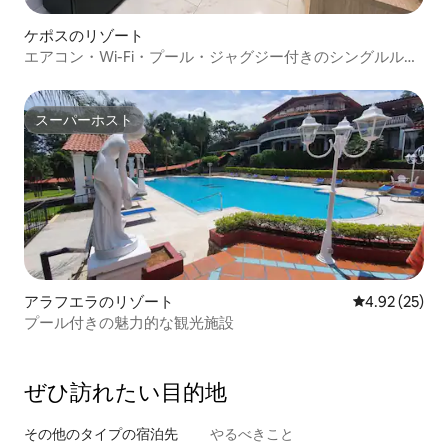
ケポスのリゾート
エアコン・Wi-Fi・プール・ジャグジー付きのシングルルー
ム
スーパーホスト
スーパーホスト
アラフエラのリゾート
レビュー25件
4.92 (25)
プール付きの魅力的な観光施設
ぜひ訪⁠れ⁠た⁠い目⁠的⁠地
その他のタ⁠イ⁠プ⁠の宿⁠泊⁠先
やるべきこと