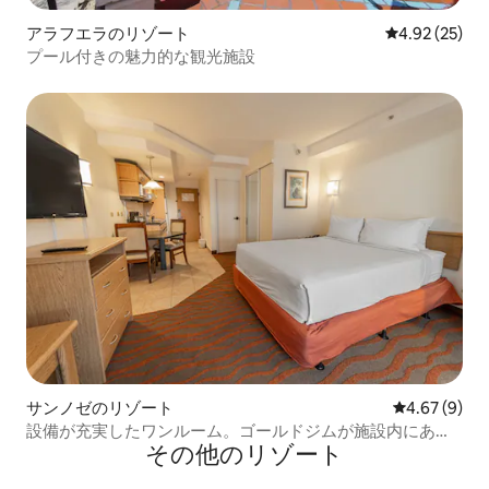
アラフエラのリゾート
レビュー25件
4.92 (25)
プール付きの魅力的な観光施設
サンノゼのリゾート
レビュー9件
4.67 (9)
設備が充実したワンルーム。ゴールドジムが施設内にあり
その他のリゾート
ます。