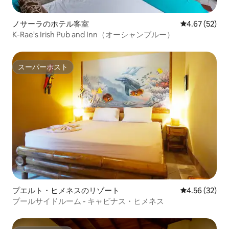
ノサーラのホテル客室
レビュー52件
4.67 (52)
K-Rae's Irish Pub and Inn（オーシャンブルー）
スーパーホスト
スーパーホスト
プエルト・ヒメネスのリゾート
レビュー32件
4.56 (32)
プールサイドルーム - キャビナス・ヒメネス