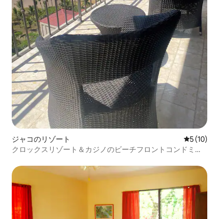
ジャコのリゾート
レビュー1
5 (10)
クロックスリゾート＆カジノのビーチフロントコンドミニ
アム