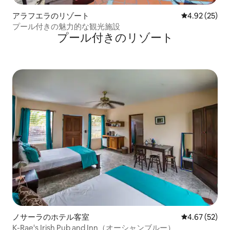
アラフエラのリゾート
レビュー25件
4.92 (25)
プール付きの魅力的な観光施設
プール付きのリゾート
ノサーラのホテル客室
レビュー52件
4.67 (52)
K-Rae's Irish Pub and Inn（オーシャンブルー）