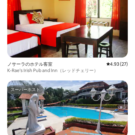
ノサーラのホテル客室
レビュー27件
4.93 (27)
K-Rae's Irish Pub and Inn（レッドチェリー）
スーパーホスト
スーパーホスト