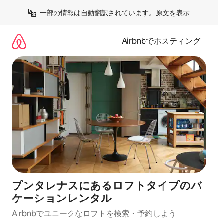
コ
一部の情報は自動翻訳されています。
原文を表示
ン
テ
ン
Airbnbでホスティング
ツ
に
ス
キ
ッ
プ
プンタレナスにあるロフトタイプのバ
ケーションレンタル
Airbnbでユニークなロフトを検索・予約しよう