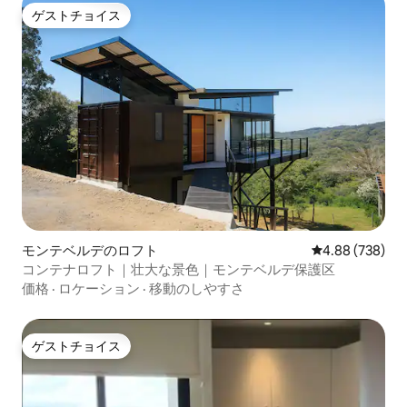
ゲストチョイス
ゲストチョイス
モンテベルデのロフト
レビュー738件
4.88 (738)
コンテナロフト｜壮大な景色｜モンテベルデ保護区
価格
·
ロケーション
·
移動のしやすさ
ゲストチョイス
ゲストチョイス