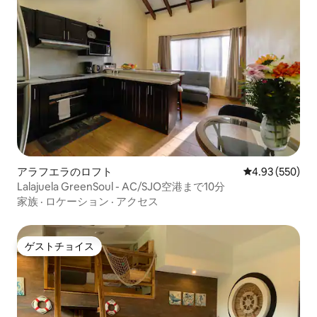
アラフエラのロフト
レビュー550件
4.93 (550)
Lalajuela GreenSoul - AC/SJO空港まで10分
家族
·
ロケーション
·
アクセス
ゲストチョイス
ゲストチョイス