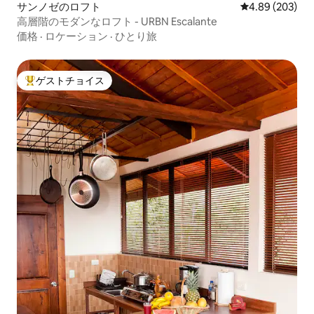
サンノゼのロフト
レビュー203件
4.89 (203)
高層階のモダンなロフト - URBN Escalante
価格
·
ロケーション
·
ひとり旅
ゲストチョイス
大好評のゲストチョイスです。