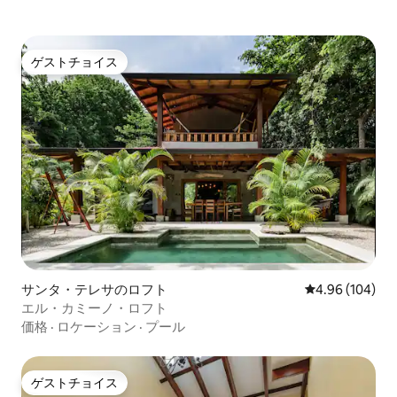
ゲストチョイス
ゲストチョイス
サンタ・テレサのロフト
レビュー104件
4.96 (104)
エル・カミーノ・ロフト
価格
·
ロケーション
·
プール
ゲストチョイス
ゲストチョイス