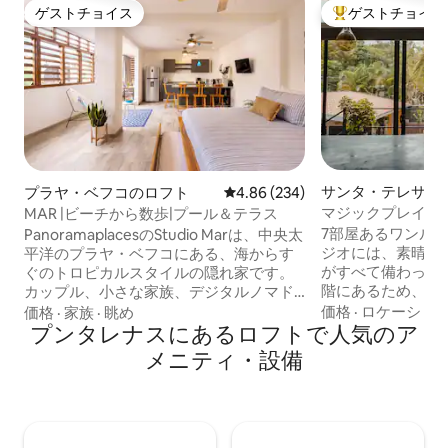
ゲストチョイス
ゲストチョイス
ゲストチョイス
大好評のゲストチ
サンタ・テレサの
プラヤ・ベフコのロフト
レビュー234件、5つ星中4.86
4.86 (234)
マジックプレイス
MAR |ビーチから数歩|プール＆テラス
7部屋あるワンルー
PanoramaplacesのStudio Marは、中央太
ジオには、素晴ら
平洋のプラヤ・ベフコにある、海からす
がすべて備わって
ぐのトロピカルスタイルの隠れ家です。
階にあるため、階
カップル、小さな家族、デジタルノマド
す。 ビーチ、ス
に最適です。 エアコン、Wi-Fi、設備が充
価格
·
ロケーショ
価格
·
家族
·
眺め
徒歩圏内ですが、
実した屋上テラス、バーベキュー＆共有
プンタレナスにあるロフトで人気のア
プライベートな空
プール、無料のゲート付き駐車場を備え
メニティ・設備
には、エアコン、お湯、
た4人用の宿泊施設です。2階にあります
光ファイバー、机
（エレベーターはありません）。 自然に
ッチン、バルコニーが
囲まれて目を覚まし、マヌエル・アント
海水プールとバー
ニオ国立公園、滝、熱帯雨林のトレイル
ます。 満室の場合は、
を探索しましょう。自然とトロピカルな