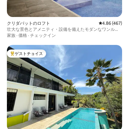
クリダバットのロフト
レビュー467件
4.86 (467)
壮大な景色とアメニティ・設備を備えたモダンなワンルー
ム
家族
·
価格
·
チェックイン
ゲストチョイス
大好評のゲストチョイスです。