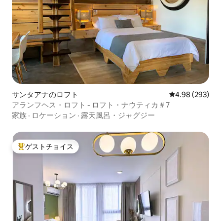
サンタアナのロフト
レビュー293件
4.98 (293)
アランフヘス・ロフト - ロフト・ナウティカ＃7
家族
·
ロケーション
·
露天風呂・ジャグジー
ゲストチョイス
大好評のゲストチョイスです。