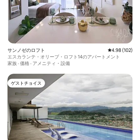
サンノゼのロフト
レビュー102件
4.98 (102)
エスカランテ・オリーブ・ロフト14のアパートメント
家族
·
価格
·
アメニティ・設備
ゲストチョイス
ゲストチョイス