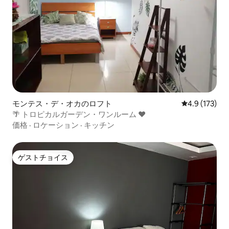
モンテス・デ・オカのロフト
レビュー173
4.9 (173)
🌴 トロピカルガーデン・ワンルーム ❤️
価格
·
ロケーション
·
キッチン
ゲストチョイス
ゲストチョイス