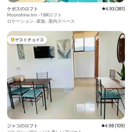
ケポスのロフト
レビュー381件
4.93 (381)
Moonshine Inn - 1 BRロフト
ロケーション
·
家族
·
屋内スペース
ゲストチョイス
大好評のゲストチョイスです。
ジャコのロフト
レビュー109件
4.98 (109)
バルコン・デル・ソル美しいアパート。