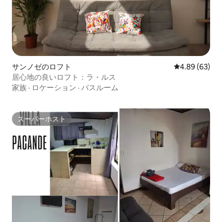
サンノゼのロフト
レビュー63件
4.89 (63)
居心地の良いロフト：ラ・ルス
家族
·
ロケーション
·
バスルーム
スーパーホスト
スーパーホスト