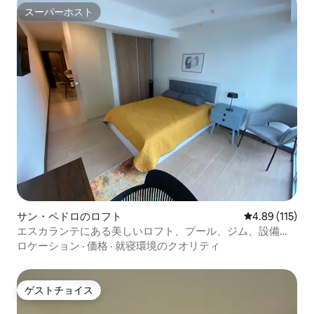
スーパーホスト
スーパーホスト
サン・ペドロのロフト
レビュー115件
4.89 (115)
エスカランテにある美しいロフト、プール、ジム、設備付
き
ロケーション
·
価格
·
就寝環境のクオリティ
ゲストチョイス
ゲストチョイス