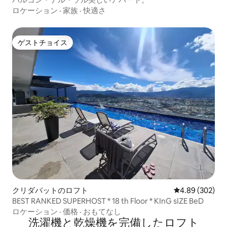
ロケーション
·
家族
·
快適さ
ゲストチョイス
ゲストチョイス
クリダバットのロフト
レビュー302件
4.89 (302)
BEST RANKED SUPERHOST * 18 th Floor * KInG sIZE BeD
ロケーション
·
価格
·
おもてなし
洗濯機と乾燥機を完備したロフト