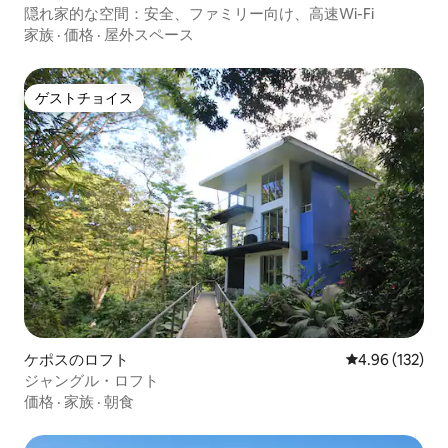
隠れ家的な空間：安全、ファミリー向け、高速Wi-Fi
家族
·
価格
·
屋外スペース
ゲストチョイス
ゲストチョイス
ケポスのロフト
レビュー132件
4.96 (132)
ジャングル・ロフト
価格
·
家族
·
朝食