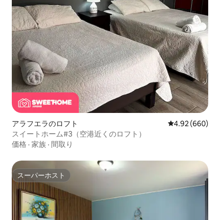
アラフエラのロフト
レビュー660件
4.92 (660)
スイートホーム#3（空港近くのロフト）
価格
·
家族
·
間取り
スーパーホスト
スーパーホスト