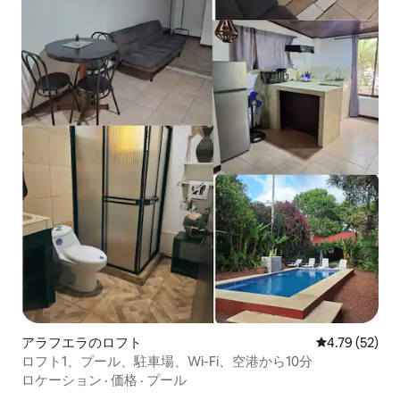
アラフエラのロフト
レビュー52件
4.79 (52)
ロフト1、プール、駐車場、Wi-Fi、空港から10分
ロケーション
·
価格
·
プール