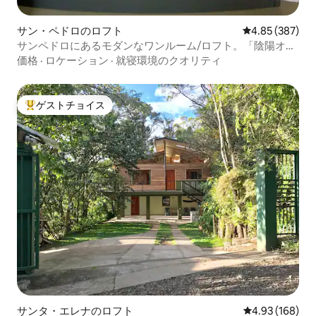
サン・ペドロのロフト
レビュー387件
4.85 (387)
サンペドロにあるモダンなワンルーム/ロフト。「陰陽オア
シス」
価格
·
ロケーション
·
就寝環境のクオリティ
ゲストチョイス
大好評のゲストチョイスです。
サンタ・エレナのロフト
レビュー168件
4.93 (168)