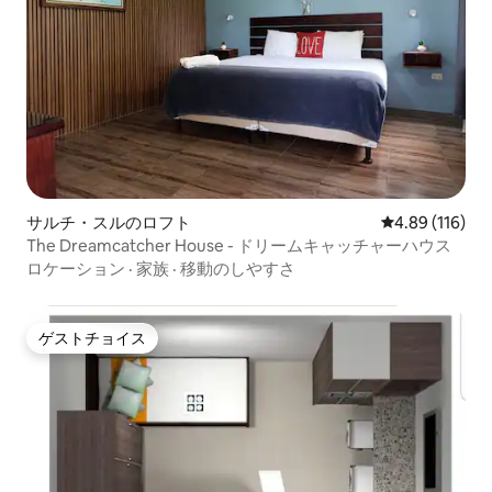
サルチ・スルのロフト
レビュー116件
4.89 (116)
The Dreamcatcher House - ドリームキャッチャーハウス
ロケーション
·
家族
·
移動のしやすさ
ゲストチョイス
ゲストチョイス