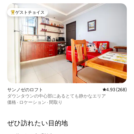
ゲストチョイス
大好評のゲストチョイスです。
サンノゼのロフト
レビュー268件
4.93 (268)
ダウンタウンの中心部にあるとても静かなエリア
価格
·
ロケーション
·
間取り
ぜひ訪⁠れ⁠た⁠い目⁠的⁠地