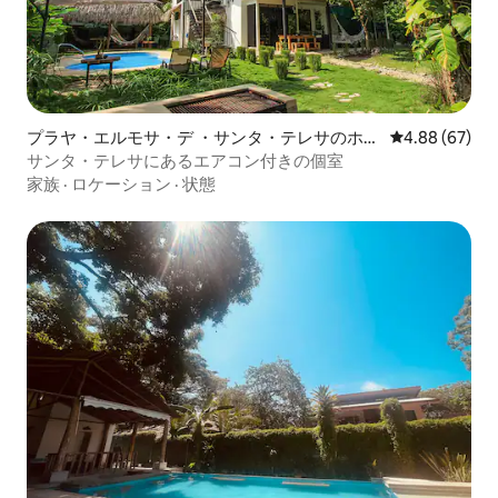
プラヤ・エルモサ・デ ・サンタ・テレサのホテ
レビュー67件
4.88 (67)
ル客室
サンタ・テレサにあるエアコン付きの個室
家族
·
ロケーション
·
状態