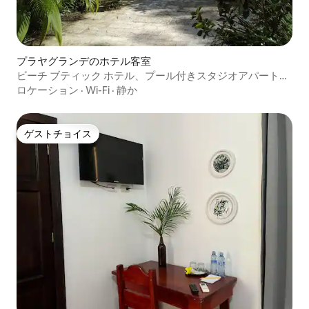
プラヤグランデのホテル客室
ビーチ ブティック ホテル、プール付きスタジオアパートメ
ント#4
ロケーション
·
Wi-Fi
·
静か
ゲストチョイス
ゲストチョイス