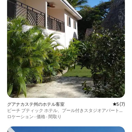
グアナカステ州のホテル客室
レビュー
5 (7)
ビーチ ブティック ホテル、プール付きスタジオアパートメ
ント＃1
ロケーション
·
価格
·
間取り