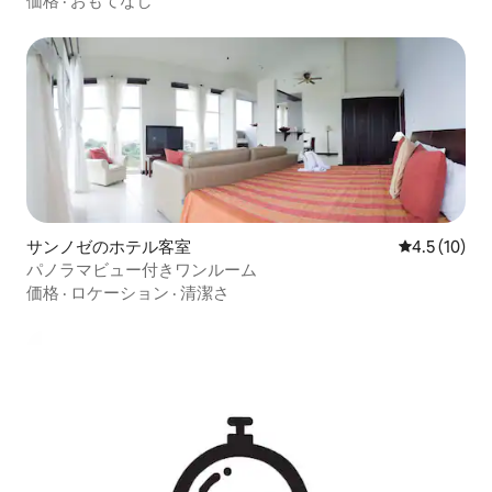
価格
·
おもてなし
サンノゼのホテル客室
レビュー10
4.5 (10)
パノラマビュー付きワンルーム
価格
·
ロケーション
·
清潔さ