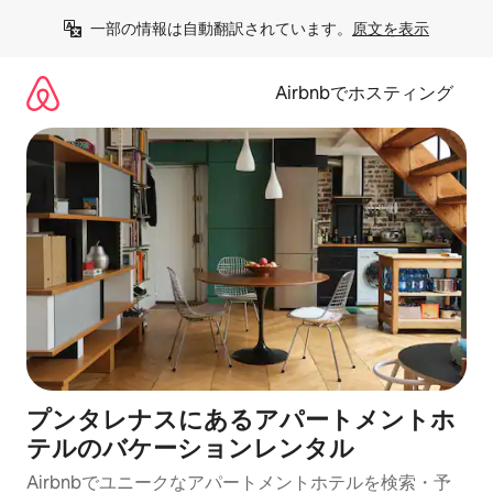
コ
一部の情報は自動翻訳されています。
原文を表示
ン
テ
ン
Airbnbでホスティング
ツ
に
ス
キ
ッ
プ
プンタレナスにあるアパートメントホ
テルのバケーションレンタル
Airbnbでユニークなアパートメントホテルを検索・予