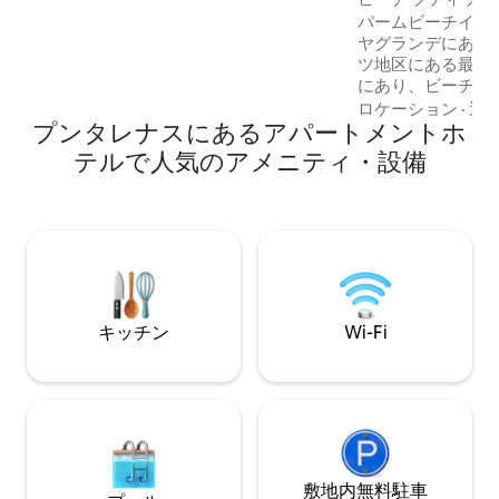
タジオアパートメン
ーチに簡単にアクセスできます。
パームビーチイン
ヤグランデにある
ツ地区にある最新
にあり、ビーチま
ビーチインは、エ
ロケーション
·
近
プンタレナスにあるアパートメントホ
ムアパートメント
供し、休息とくつ
テルで人気のアメニティ・設備
いただけます。 
キッチン、高級仕
家具、Wi-Fi、
す。 大きなプー
＆バー、マーケッ
ゲームルームが必
の可能性を提供し
キッチン
Wi-Fi
敷地内無料駐⁠車