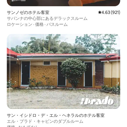
サンノゼのホテル客室
レビュー921件
4.63 (921)
サバンナの中心部にあるデラックスルーム
ロケーション
·
価格
·
バスルーム
サン・イシドロ・デ・エル・ヘネラルのホテル客室
エル・プラド・キャビンのダブルルーム