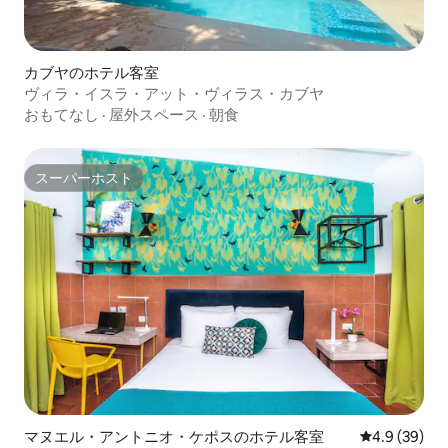
カブヤのホテル客室
ヴィラ・イスラ・アット・ヴィラス・カブヤ
おもてなし
·
屋外スペース
·
朝食
スーパーホスト
スーパーホスト
マヌエル・アントニオ・ケポスのホテル客室
レビュー39
4.9 (39)