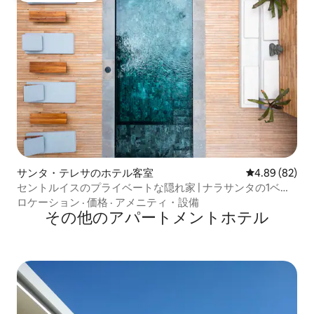
サンタ・テレサのホテル客室
レビュー82件
4.89 (82)
セントルイスのプライベートな隠れ家 | ナラサンタの1ベッ
ドルーム
ロケーション
·
価格
·
アメニティ・設備
その他のアパートメントホテル