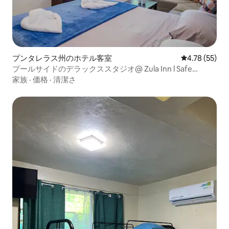
プンタレラス州のホテル客室
レビュー55件
4.78 (55)
プールサイドのデラックススタジオ@ Zula Inn l Safe
Parking
家族
·
価格
·
清潔さ