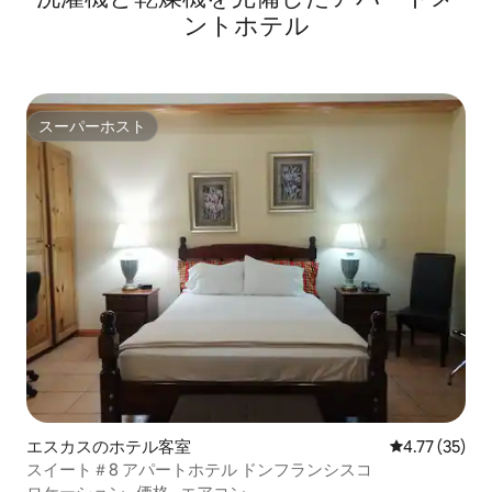
ントホテル
スーパーホスト
スーパーホスト
エスカスのホテル客室
レビュー35件
4.77 (35)
スイート＃8 アパートホテル ドンフランシスコ