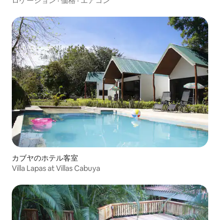
ロケーション
·
価格
·
エアコン
カブヤのホテル客室
Villa Lapas at Villas Cabuya