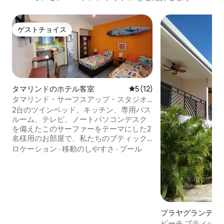
ゲストチョイス
ゲストチョイス
タマリンドのホテル客室
レビュー12件、5つ星中5つ
5 (12)
タマリンド・サーフスアップ・スタジオ
（キッチン付き）- ツインベッド2台
2台のツインベッド、キッチン、専用バス
ルーム、テレビ、ノートパソコンデスク
を備えたこのサーファーをテーマにした2
名様用のお部屋で、私たちのブティック
キャビナの終わりのない夏をお楽しみく
ロケーション
·
移動のしやすさ
·
プール
ださい。サーフィン、ウォーターアクテ
ィビティ、レストラン、そして楽しさで
世界的に有名なタマリンドビーチからわ
ずか5分！ サーフィンの他にも、スキュー
バダイビング、シュノーケリング、ジッ
プライン、乗馬、セーリング、釣りな
プラヤグランデの
ど、地元のアクティビティがたくさんあ
ビーチ ブティック
ります。当宿泊施設からは、7つ以上のビ