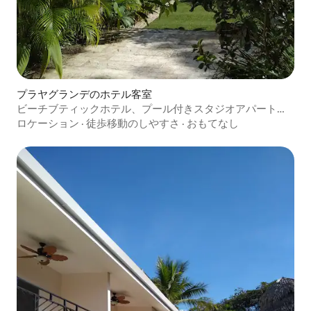
プラヤグランデのホテル客室
ビーチブティックホテル、プール付きスタジオアパートメ
ント#2
ロケーション
·
徒歩移動のしやすさ
·
おもてなし