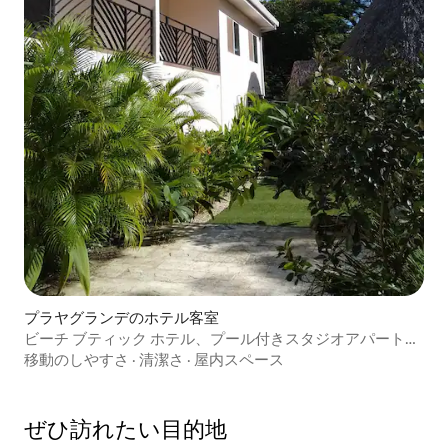
プラヤグランデのホテル客室
ビーチ ブティック ホテル、プール付きスタジオアパートメ
ント7号
移動のしやすさ
·
清潔さ
·
屋内スペース
ぜひ訪⁠れ⁠た⁠い目⁠的⁠地