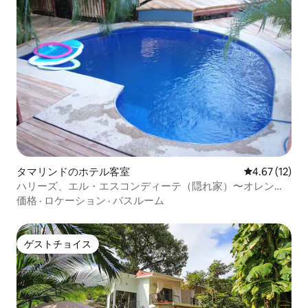
タマリンドのホテル客室
レビュー12件
4.67 (12)
ハリーズ、エル・エスコンディーテ（隠れ家）〜オレン
ジ・カシータ
価格
·
ロケーション
·
バスルーム
ゲストチョイス
ゲストチョイス