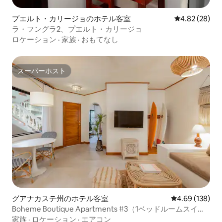
プエルト・カリージョのホテル客室
レビュー28件
4.82 (28)
ラ・フングラ2、プエルト・カリージョ
ロケーション
·
家族
·
おもてなし
スーパーホスト
スーパーホスト
グアナカステ州のホテル客室
レビュー138件
4.69 (138)
Boheme Boutique Apartments #3（1ベッドルームスイー
ト）
家族
·
ロケーション
·
エアコン