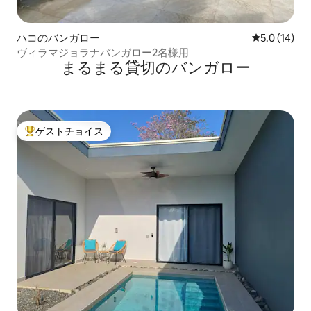
ハコのバンガロー
レビュー14
5.0 (14)
ヴィラマジョラナバンガロー2名様用
まるまる貸切のバンガロー
ゲストチョイス
大好評のゲストチョイスです。