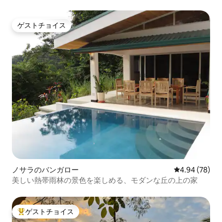
ゲストチョイス
ゲストチョイス
ノサラのバンガロー
レビュー78件
4.94 (78)
美しい熱帯雨林の景色を楽しめる、モダンな丘の上の家
ゲストチョイス
大好評のゲストチョイスです。