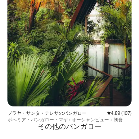
プラヤ・サンタ・テレサのバンガロー
レビュー107件
4.89 (107)
ボヘミア・バンガロー・マヤ • オーシャンビュー + 朝食
その他のバンガロー