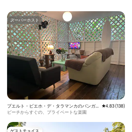
スーパーホスト
スーパーホスト
プエルト・ビエホ・デ・タラマンカのバンガ
レビュー138件
4.83 (138)
ロー
ビーチからすぐの、プライベートな楽園
ゲストチョイス