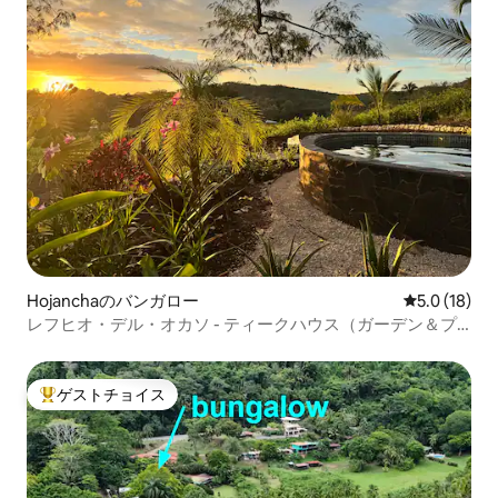
Hojanchaのバンガロー
レビュー18
5.0 (18)
レフヒオ・デル・オカソ - ティークハウス（ガーデン＆プ
ール付き）
ゲストチョイス
大好評のゲストチョイスです。