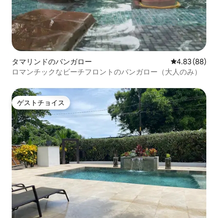
タマリンドのバンガロー
レビュー88件
4.83 (88)
ロマンチックなビーチフロントのバンガロー（大人のみ）
ゲストチョイス
ゲストチョイス