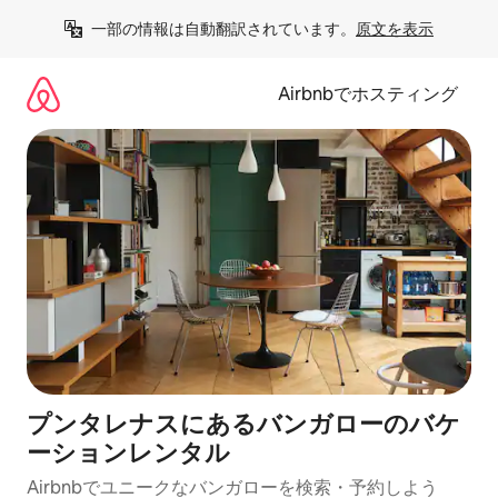
コ
一部の情報は自動翻訳されています。
原文を表示
ン
テ
ン
Airbnbでホスティング
ツ
に
ス
キ
ッ
プ
プンタレナスにあるバンガローのバケ
ーションレンタル
Airbnbでユニークなバンガローを検索・予約しよう