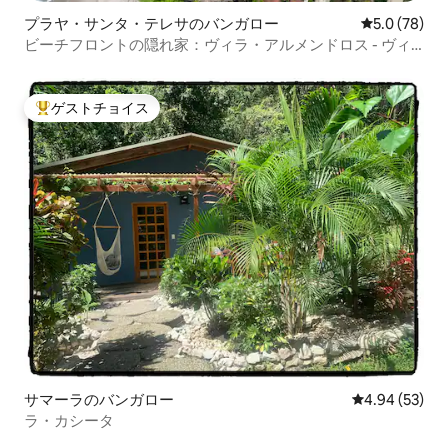
プラヤ・サンタ・テレサのバンガロー
レビュー78
5.0 (78)
ビーチフロントの隠れ家：ヴィラ・アルメンドロス - ヴィ
ラ・スール
ゲストチョイス
大好評のゲストチョイスです。
サマーラのバンガロー
レビュー53件
4.94 (53)
ラ・カシータ