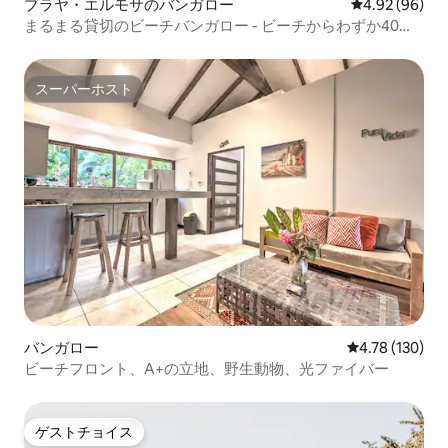
プラヤ・エルモサのバンガロー
レビュー96件
4.92 (96)
まるまる貸切のビーチバンガロー - ビーチからわずか40
歩！
スーパーホスト
スーパーホスト
バンガロー
レビュー130件
4.78 (130)
ビーチフロント、A+の立地、野生動物、光ファイバー
ゲストチョイス
ゲストチョイス