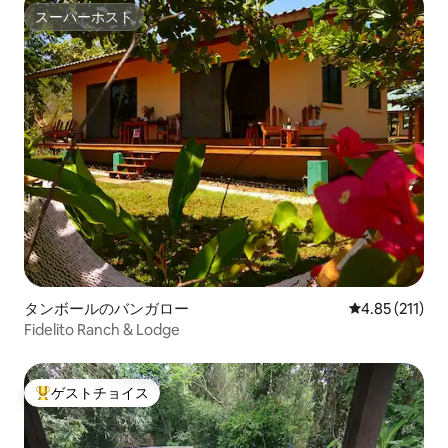
スーパーホスト
スーパーホスト
タンボールのバンガロー
レビュー211
4.85 (211)
Fidelito Ranch & Lodge
ゲストチョイス
大好評のゲストチョイスです。