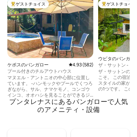
ゲストチョイス
ゲストチョイス
大好評のゲストチョイスです。
大好評のゲストチ
ウビタのバンガロ
ケポスのバンガロー
レビュー582件、5つ星中4.93
4.93 (582)
ザ・サットン - 
プール付きのチルアウトハウス
ザ・サットンのマ
こそ。 この宿泊施
マヌエル・アントニオの中心部に位置し
スタイルの家があ
ています。 -ハンモックやプールでくつろ
の1つです。 この
ぎながら、サル、ナマケモノ、コンゴウ
晴らしい自然に囲
インコ、オオハシを見ることができるジ
プンタレナスにあるバンガローで人気
や特別な方のため
ャングルに囲まれています。 -この最高の
てを借りて、プラ
ロケーションは、スーパーマーケット、
のアメニティ・設備
利便性を備えたグ
レストラン、ショップ、バス停、スパ/ヨ
楽しみください。
ガスタジオまで徒歩圏内で、国立公園や
をベッドでリラッ
ビーチまで車でわずか5分です！ -プー
チンが備わった屋
ル、駐車場、エアコン、高速インターネ
ます。 この宿泊
ット、スマートテレビ、無料IPテレビ、