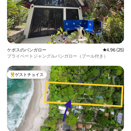
ケポスのバンガロー
レビュー25件
4.96 (25)
プライベートジャングルバンガロー（プール付き）
ゲストチョイス
大好評のゲストチョイスです。