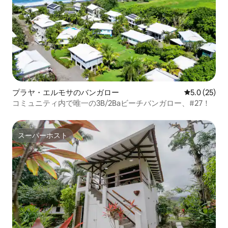
プラヤ・エルモサのバンガロー
レビュー25
5.0 (25)
コミュニティ内で唯一の3B/2Baビーチバンガロー、#27！
スーパーホスト
スーパーホスト