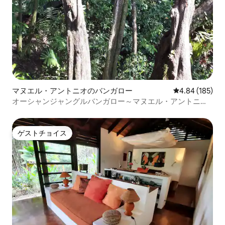
マヌエル・アントニオのバンガロー
レビュー185件
4.84 (185)
オーシャンジャングルバンガロー～マヌエル・アントニオ
4名様まで宿泊可能
ゲストチョイス
ゲストチョイス