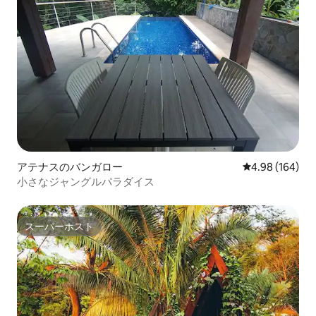
アテナスのバンガロー
レビュー164件
4.98 (164)
小さなジャングルパラダイス
スーパーホスト
スーパーホスト