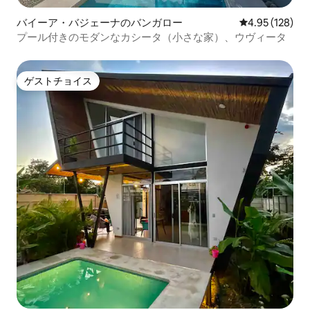
バイーア・バジェーナのバンガロー
レビュー128件
4.95 (128)
プール付きのモダンなカシータ（小さな家）、ウヴィータ
ゲストチョイス
ゲストチョイス