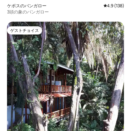
ケポスのバンガロー
レビュー138
4.9 (138)
3頭の象のバンガロー
ゲストチョイス
ゲストチョイス