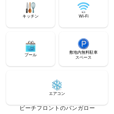
ッキ、熱帯庭園を
設備の整ったキッチン、リビングルー
準備と食事に最適
ム、屋内/屋外ダイニング、ハンモック、
います。
ブギーボード、ヨガマット、洗濯機/乾燥
キッチン
Wi-Fi
機
敷地内無料駐⁠車
プール
ス⁠ペ⁠ー⁠ス
エアコン
ビーチフロントのバンガロー