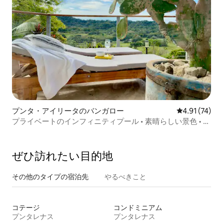
プンタ・アイリータのバンガロー
レビュー74件
4.91 (74)
プライベートのインフィニティプール • 素晴らしい景色 • 秘
境の穴場
ぜひ訪⁠れ⁠た⁠い目⁠的⁠地
その他のタ⁠イ⁠プ⁠の宿⁠泊⁠先
やるべきこと
コテージ
コンドミニアム
プンタレナス
プンタレナス