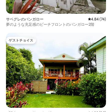
サベグレのバンガロー
レビュー74件
4.84 (74)
夢のような充足感のビーチフロントのバンガロー2階
ゲストチョイス
ゲストチョイス