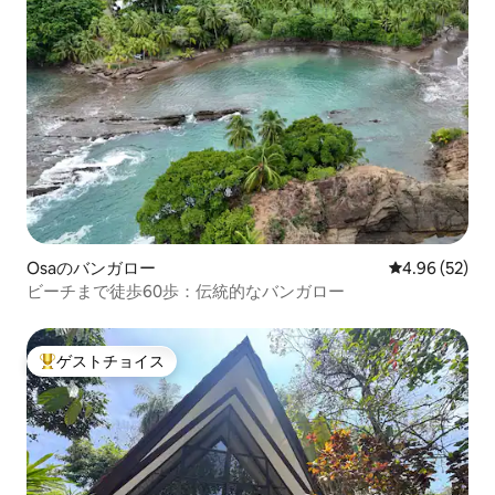
Osaのバンガロー
レビュー52件
4.96 (52)
ビーチまで徒歩60歩：伝統的なバンガロー
ゲストチョイス
大好評のゲストチョイスです。