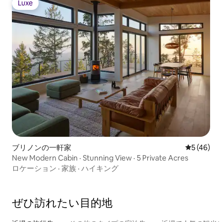
Luxe
Luxe
ブリノンの一軒家
レビュー4
5 (46)
New Modern Cabin · Stunning View · 5 Private Acres
ロケーション
·
家族
·
ハイキング
ぜひ訪⁠れ⁠た⁠い目⁠的⁠地