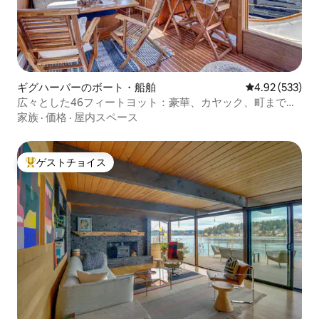
ギグハーバーのボート・船舶
レビュー533件
4.92 (533)
広々とした46フィートヨット：豪華、カヤック、町まで徒
歩
家族
·
価格
·
屋内スペース
ゲストチョイス
大好評のゲストチョイスです。