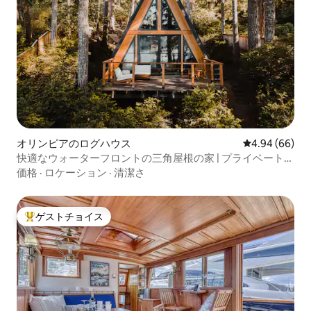
オリンピアのログハウス
レビュー66件
4.94 (66)
快適なウォーターフロントの三角屋根の家 | プライベートビ
ーチ | ペットOK
価格
·
ロケーション
·
清潔さ
ゲストチョイス
大好評のゲストチョイスです。