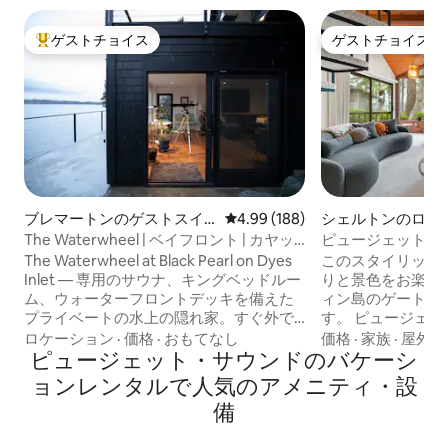
ゲストチョイス
ゲストチョイス
大好評のゲストチョイスです。
ゲストチョイス
ブレマートンのゲストスイ
レビュー188件、5つ星中4.99
4.99 (188)
シェルトンのログ
ート
The Waterwheel | ベイフロント | カヤッ
ピュージェット・
ク＋ピックルボール
やしのハウス
The Waterwheel at Black Pearl on Dyes
このスタイリッシ
Inlet — 専用のサウナ、キングベッドルー
りと景色をお楽しみくだ
ム、ウォーターフロントデッキを備えた
ィン島のゲート付
プライベートの水上の隠れ家。すぐ外で
す。 ピュージェット湾とオリンピック山
動いている水車の音で目覚めたり、階段
脈の息をのむよう
ロケーション
·
価格
·
おもてなし
価格
·
家族
·
屋外ス
を降りてビーチに直行したりできます。
ピュージェット・サウンドのバケーシ
ビリヤードテーブル
The Helmのプライベートな１階 — The
ドルーム1室 クイーンベッドルーム1室 ツ
ョンレンタルで人気のアメニティ・設
Helmが予約されていない場合は、単独で
イン2台の部屋1室
備
ご利用いただけます。 リゾートのアメニ
あるボーナスキッズ
ティ・設備は充実しており、プライベー
レコードプレーヤー 