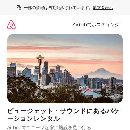
コ
一部の情報は自動翻訳されています。
原文を表示
ン
テ
ン
Airbnbでホスティング
ツ
に
ス
キ
ッ
プ
ピュージェット・サウンドにあるバケ
ーションレンタル
Airbnbでユニークな宿泊施設を見つける