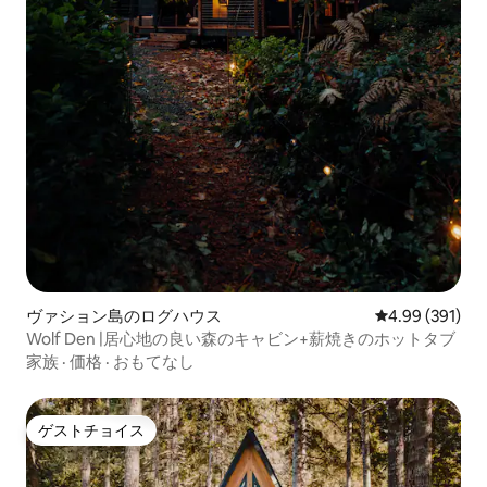
ヴァション島のログハウス
レビュー391件
4.99 (391)
Wolf Den |居心地の良い森のキャビン+薪焼きのホットタブ
家族
·
価格
·
おもてなし
ゲストチョイス
ゲストチョイス