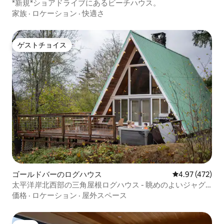
*新規*ショアドライブにあるビーチハウス。
家族
·
ロケーション
·
快適さ
ゲストチョイス
ゲストチョイス
ゴールドバーのログハウス
レビュー472件
4.97 (472)
太平洋岸北西部の三角屋根ログハウス - 眺めのよいジャグ
ジーとエアコン
価格
·
ロケーション
·
屋外スペース