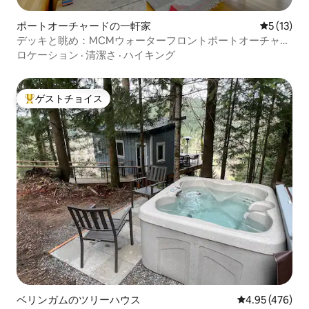
ポートオーチャードの一軒家
レビュー1
5 (13)
デッキと眺め：MCMウォーターフロントポートオーチャー
ドリトリート
ロケーション
·
清潔さ
·
ハイキング
ゲストチョイス
大好評のゲストチョイスです。
ベリンガムのツリーハウス
レビュー476件
4.95 (476)