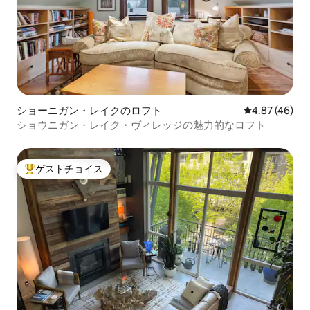
ショーニガン・レイクのロフト
レビュー46件
4.87 (46)
ショウニガン・レイク・ヴィレッジの魅力的なロフト
ゲストチョイス
大好評のゲストチョイスです。