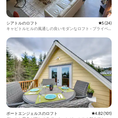
シアトルのロフト
レビュー2
5 (24)
キャピトルヒルの風通しの良いモダンなロフト - プライベ
ートジャグジー
ポートエンジェルスのロフト
レビュー101件
4.82 (101)