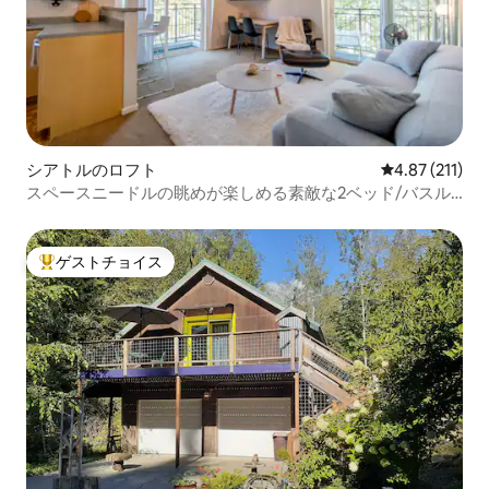
シアトルのロフト
レビュー211
4.87 (211)
スペースニードルの眺めが楽しめる素敵な2ベッド/バスル
ームのペントハウス
ゲストチョイス
大好評のゲストチョイスです。