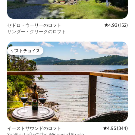
セドロ・ウーリーのロフト
レビュー152件
4.93 (152)
サンダー・クリークのロフト
ゲストチョイス
ゲストチョイス
イーストサウンドのロフト
レビュー344件
4.95 (344)
SeaStar LoftsのThe Windward Studio