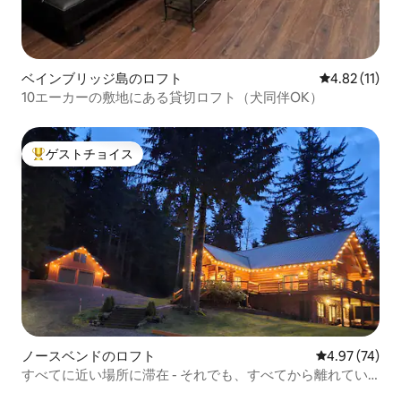
ベインブリッジ島のロフト
レビュー11件
4.82 (11)
10エーカーの敷地にある貸切ロフト（犬同伴OK）
ゲストチョイス
大好評のゲストチョイスです。
ノースベンドのロフト
レビュー74件
4.97 (74)
すべてに近い場所に滞在 - それでも、すべてから離れてい
るように感じられます！