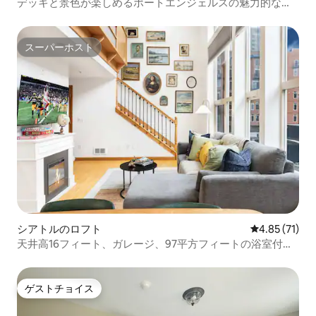
デッキと景色が楽しめるポートエンジェルスの魅力的なワ
ンルーム！
スーパーホスト
スーパーホスト
シアトルのロフト
レビュー71件
4.85 (71)
天井高16フィート、ガレージ、97平方フィートの浴室付き
の歴史的なダウンタウンのロフト！
ゲストチョイス
ゲストチョイス