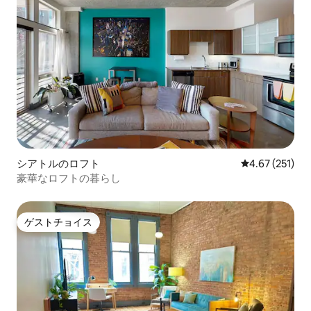
シアトルのロフト
レビュー251件
4.67 (251)
豪華なロフトの暮らし
ゲストチョイス
ゲストチョイス