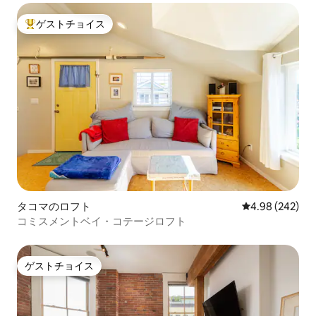
ゲストチョイス
大好評のゲストチョイスです。
タコマのロフト
レビュー242件
4.98 (242)
コミスメントベイ・コテージロフト
ゲストチョイス
ゲストチョイス