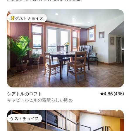
ゲストチョイス
大好評のゲストチョイスです。
シアトルのロフト
レビュー436件
4.86 (436)
キャピトルヒルの素晴らしい眺め
ゲストチョイス
ゲストチョイス