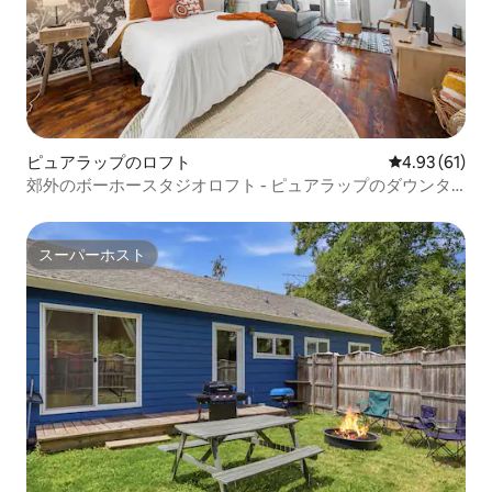
ピュアラップのロフト
レビュー61件
4.93 (61)
郊外のボーホースタジオロフト - ピュアラップのダウンタ
ウン
スーパーホスト
スーパーホスト