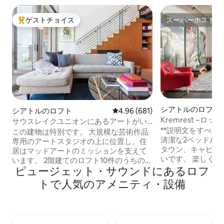
ゲストチョイス
スーパーホスト
大好評のゲストチョイスです。
スーパーホスト
シアトルのロフト
シアトルのロフト
レビュー681件、5つ星中4.96
4.96 (681)
Kremrest ~
サウスレイクユニオンにあるアートがい
ロフト、清潔、楽
**説明文をすべてお読
っぱいのインダストリアルロフト
この建物は特別です。 大規模な芸術作品
清潔な2ベッドル
専用のアートスタジオの上に位置し、住
タウン、キャピトル
居はマッドアートのミッションを支えて
いです。 楽しく、開放的な空間。すべて
います。 2階建てのロフト10件のうちの1
の主要な目的地ま
ピュージェット・サウンドにあるロフ
件で、750平方フィート（70平方メート
すぐの場所にあり
ル）の広さに加え、デッキとBBQのある
トで人気のアメニティ・設備
マーケット、パラ
共用屋上デッキへのアクセスが特徴で
ョンセンターが近
す。 グラハム・ババによって設計された
Kremwerk、Timb
この豪華なロフトは芸術作品です。 全体
Nightclubの
にわたる研磨済みコンクリートフロア、