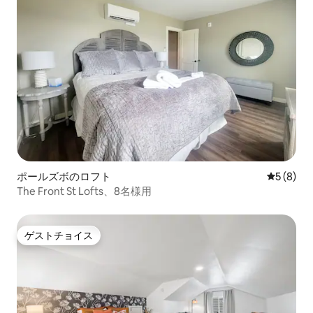
ポールズボのロフト
レビュー
5 (8)
The Front St Lofts、8名様用
ゲストチョイス
ゲストチョイス