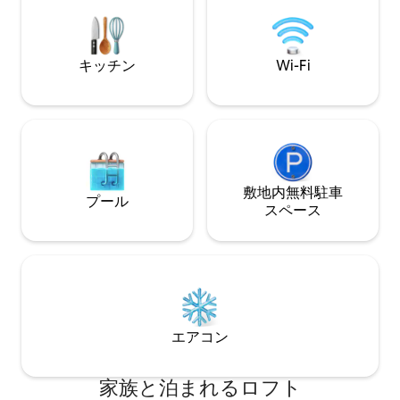
か/週末は騒がしい） フルキッチン
クルミ材のキャビネットと内蔵、黒ずみ
Wi-Fi、デッキ、
のスチールの壁のアクセント、露出した
出しのレンガ、コ
スチール構造、天然のモミの天井、絶妙
窓、花崗岩のカウン
なバスルームとキッチンの備品は、完全
キッチン
Wi-Fi
説明をすべてお読み
にノースウェストの素材のパレットを表
現しています。 全館Wi-Fiでは、WaveG
1GBのインターネット速度とAmazon Fire
TV付き4kテレビを提供しています。 この
場所を自由に使っていただけます！ ご利
用いただけるオープンクローゼットがた
くさんあります。 私はいつも旅行の際は
完全に荷物を開けて、そうすることをお
敷地内無料駐⁠車
プール
すすめします！ サウスレイクユニオン
ス⁠ペ⁠ー⁠ス
（SLU ）は、日中はシアトルのテクノロ
ジーとバイオテクノロジー産業の中心地
です。 素敵なブティックレストランやバ
ーでリラックスした夜をお過ごしくださ
い。 スペースニードルをはじめとするシ
アトルの素晴らしい観光スポットまで、
あらゆる方向に歩いて行けます。 SLUシ
エアコン
アトル・ストリートカー（市内）は建物
の正面に停車します。 乗り降り自由に利
用できるリンク・ライト・レールに乗っ
家族と泊まれるロフト
て空港まで行くか、キャピトルヒル、バ