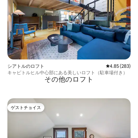
シアトルのロフト
レビュー283件
4.85 (283)
キャピトルヒル中心部にある美しいロフト（駐車場付き）
その他のロフト
ゲストチョイス
ゲストチョイス