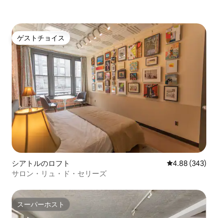
ラード、クイーンアンヌ行きのバスに乗
りましょう。 サウスレイクユニオンは建
設活動の温床であり、現在建物の隣には
何も起こっていませんが、このエリアは
ゲストチョイス
ゲストチョイス
昼間は労働者で活気づいています。 夜は
静かでリラックスできます。
シアトルのロフト
レビュー343件
4.88 (343)
サロン・リュ・ド・セリーズ
スーパーホスト
スーパーホスト