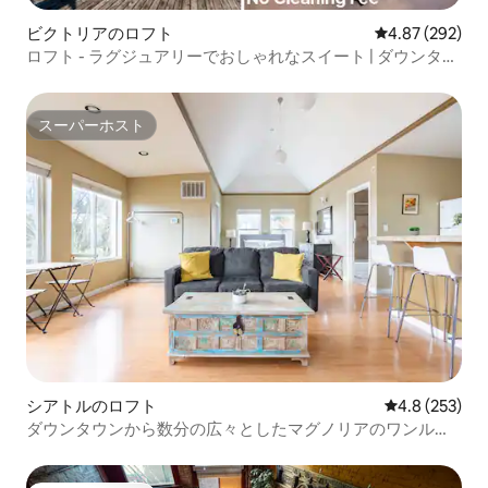
ビクトリアのロフト
レビュー292件
4.87 (292)
ロフト - ラグジュアリーでおしゃれなスイート | ダウンタウ
ン中心部
スーパーホスト
スーパーホスト
シアトルのロフト
レビュー253
4.8 (253)
ダウンタウンから数分の広々としたマグノリアのワンルー
ム