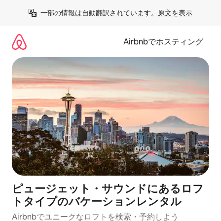
コ
一部の情報は自動翻訳されています。
原文を表示
ン
テ
ン
Airbnbでホスティング
ツ
に
ス
キ
ッ
プ
ピュージェット・サウンドにあるロフ
トタイプのバケーションレンタル
Airbnbでユニークなロフトを検索・予約しよう