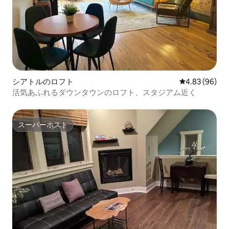
シアトルのロフト
レビュー96件
4.83 (96)
活気あふれるダウンタウンのロフト、スタジアム近く
スーパーホスト
スーパーホスト