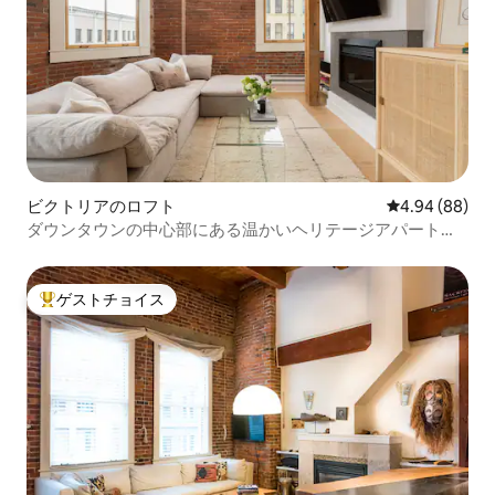
ビクトリアのロフト
レビュー88件
4.94 (88)
ダウンタウンの中心部にある温かいヘリテージアパートメ
ント
ゲストチョイス
大好評のゲストチョイスです。