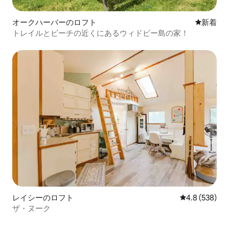
オークハーバーのロフト
新しい宿
新着
トレイルとビーチの近くにあるウィドビー島の家！
レイシーのロフト
レビュー538
4.8 (538)
ザ・ヌーク