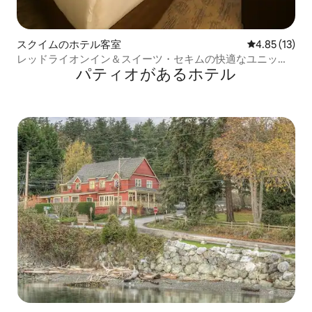
スクイムのホテル客室
レビュー13件
4.85 (13)
レッドライオンイン＆スイーツ・セキムの快適なユニッ
パティオがあるホ⁠テ⁠ル
ト、プール