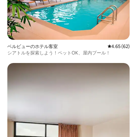
ベルビューのホテル客室
レビュー62件
4.65 (62)
シアトルを探索しよう！ペットOK、屋内プール！