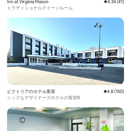
Inn at Virginia Mason
レビュー41件
4.34 (41)
トラディショナルクイーンルーム
ビクトリアのホテル客室
レビュー150
4.8 (150)
シックなデザイナーズホテルの客室B