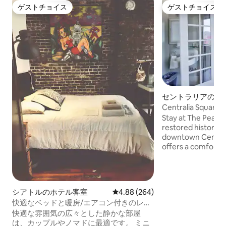
ゲストチョイス
ゲストチョイス
ゲストチョイス
ゲストチョイス
セントラリアのホ
Centralia Squar
イート304号室
Stay at The Peak a
restored historic b
downtown Centralia
offers a comforta
place to stay, blen
with simple moder
local shops, dining
return to a quiet, 
シアトルのホテル客室
レビュー264件、5つ星中4.88
4.88 (264)
快適なベッドと暖房/エアコン付きのレン
ガロフト
快適な雰囲気の広々とした静かな部屋
は、カップルやノマドに最適です。 ミニ