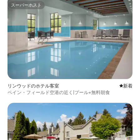
スーパーホスト
スーパーホスト
リンウッドのホテル客室
新しい宿
新着
ペイン・フィールド空港の近く|プール+無料朝食