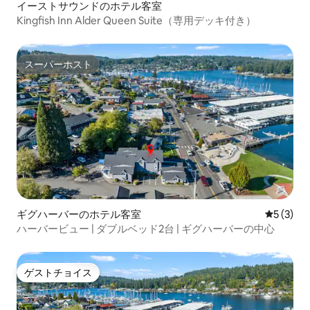
イーストサウンドのホテル客室
Kingfish Inn Alder Queen Suite（専用デッキ付き）
スーパーホスト
スーパーホスト
ギグハーバーのホテル客室
レビュー
5 (3)
ハーバービュー | ダブルベッド2台 | ギグハーバーの中心
ゲストチョイス
ゲストチョイス