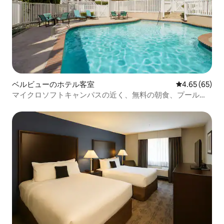
ベルビューのホテル客室
レビュー65件
4.65 (65)
マイクロソフトキャンパスの近く、無料の朝食、プール、
ジム。