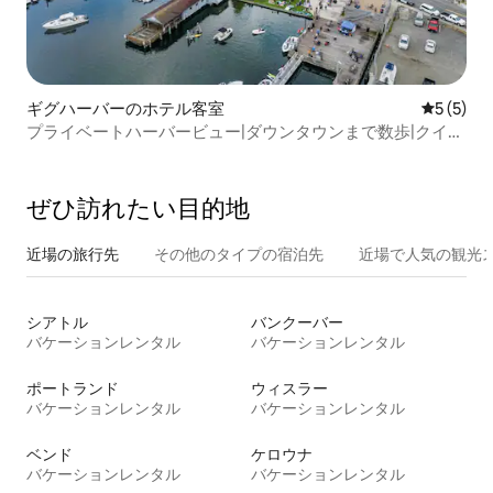
ギグハーバーのホテル客室
レビュー
5 (5)
プライベートハーバービュー|ダウンタウンまで数歩|クイー
ンBD
ぜひ訪⁠れ⁠た⁠い目⁠的⁠地
近場の旅行先
その他のタ⁠イ⁠プ⁠の宿⁠泊⁠先
近場で人気の観光
シアトル
バンクーバー
バケーションレンタル
バケーションレンタル
ポートランド
ウィスラー
バケーションレンタル
バケーションレンタル
ベンド
ケロウナ
バケーションレンタル
バケーションレンタル