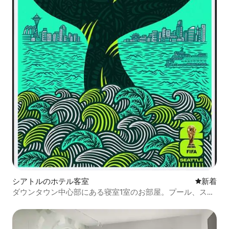
シアトルのホテル客室
新しい宿
新着
ダウンタウン中心部にある寝室1室のお部屋。プール、ス
パ、ピアノ、歴史。