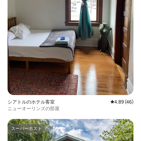
シアトルのホテル客室
レビュー46件
4.89 (46)
ニューオーリンズの部屋
スーパーホスト
スーパーホスト