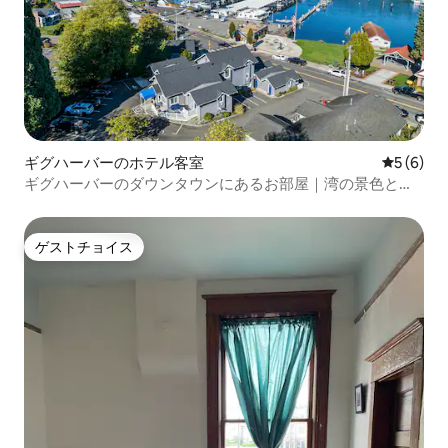
ギグハーバーのホテル客室
レビュー
5 (6)
ギグハーバーのダウンタウンにあるお部屋｜湾の景色と快
適さ
ゲストチョイス
ゲストチョイス