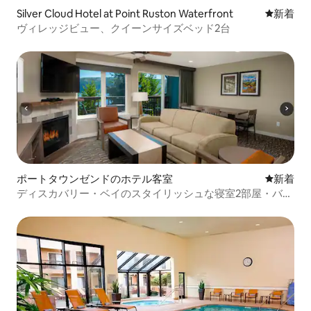
Silver Cloud Hotel at Point Ruston Waterfront
新しい宿
新着
ヴィレッジビュー、クイーンサイズベッド2台
ポートタウンゼンドのホテル客室
新しい宿
新着
ディスカバリー・ベイのスタイリッシュな寝室2部屋・バス
ルーム2つのロフト、設備完備