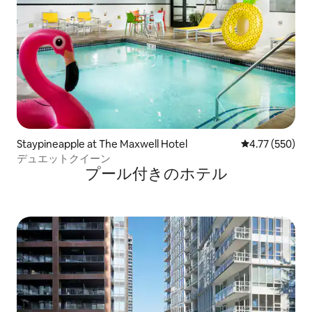
Staypineapple at The Maxwell Hotel
レビュー550件
4.77 (550)
デュエットクイーン
プール付きのホ⁠テ⁠ル