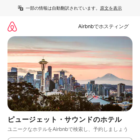
コ
一部の情報は自動翻訳されています。
原文を表示
ン
テ
ン
Airbnbでホスティング
ツ
に
ス
キ
ッ
プ
ピュージェット・サウンドのホ⁠テ⁠ル
ユニークなホ⁠テ⁠ル⁠をAirbnb⁠で検⁠索⁠し⁠、予⁠約し⁠ま⁠し⁠ょ⁠う