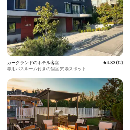
カークランドのホテル客室
レビュー12件
4.83 (12)
専用バスルーム付きの個室 穴場スポット