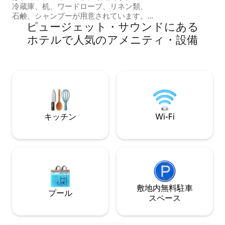
冷蔵庫、机、ワードローブ、リネン類、
石鹸、シャンプーが用意されています。
ピュージェット・サウンドにある
冒険の一日の終わりに快適なベッドをお
楽しみください。124番バスのすぐそば
ホ⁠テ⁠ル⁠で人⁠気⁠のア⁠メ⁠ニ⁠テ⁠ィ⁠・設⁠備
で、ダウンタウンやスタジアムまで数分
です。このエリアは、シアトルのジョー
ジタウンのアート地区にあり、たくさん
の食べ物、エンターテイメントなどがあ
ります。# FIFAワールドカップ、#スペー
スニードル #Lumen、#Tmobile park、
#Mariners、
#pikeplacemarket#Downtown Seattle、
キッチン
Wi-Fi
#Seattle Kraken #Seattle Storm #Reign
敷地内無料駐⁠車
プール
ス⁠ペ⁠ー⁠ス