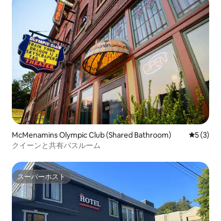
McMenamins Olympic Club (Shared Bathroom)
レビュー
5 (3)
クイーンと共有バスルーム
スーパーホスト
スーパーホスト