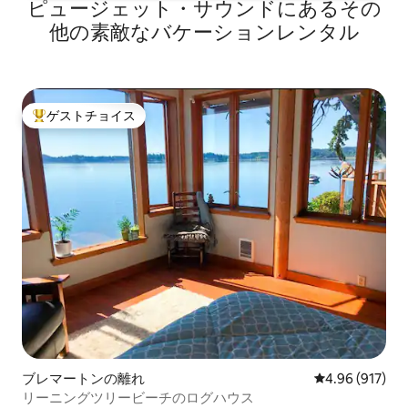
ピュージェット・サウンドにあるその
他の素敵なバケーションレンタル
ゲストチョイス
大好評のゲストチョイスです。
ブレマートンの離れ
レビュー917件
4.96 (917)
リーニングツリービーチのログハウス