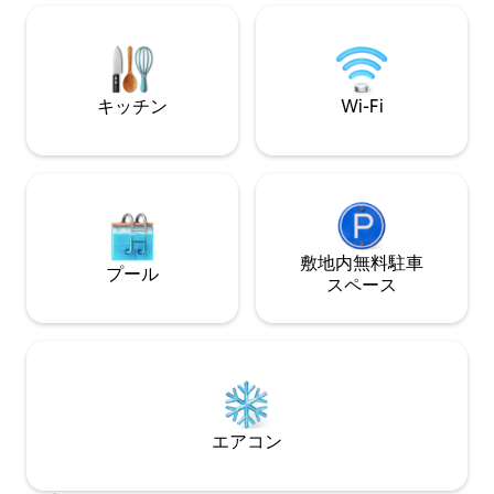
トビーチ、カヤック、パドルボード、ビ
記をつけたり、執
ーチサイドの焚き火台、ピックルボール
したり、瞑想した
コートが用意されています。 The Loftは
書をしたり、プロ
別途ご利用いただけます。敷地内の空室
り、単にスローダ
状況についてはお問い合わせください。
独立したスタジオ
キッチン
Wi-Fi
間とスペースがな
ましょう
敷地内無料駐⁠車
プール
ス⁠ペ⁠ー⁠ス
エアコン