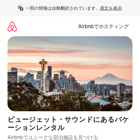
コ
一部の情報は自動翻訳されています。
原文を表示
ン
テ
ン
Airbnbでホスティング
ツ
に
ス
キ
ッ
プ
ピュージェット・サウンドにあるバケ
ーションレンタル
Airbnbでユニークな宿泊施設を見つける