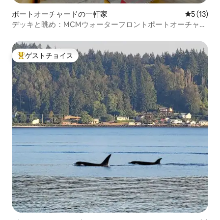
ポートオーチャードの一軒家
レビュー1
5 (13)
デッキと眺め：MCMウォーターフロントポートオーチャー
ドリトリート
ゲストチョイス
大好評のゲストチョイスです。