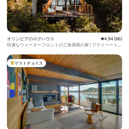
オリンピアのログハウス
レビュー66件
4.94 (66)
快適なウォーターフロントの三角屋根の家 | プライベートビ
ーチ | ペットOK
ゲストチョイス
大好評のゲストチョイスです。