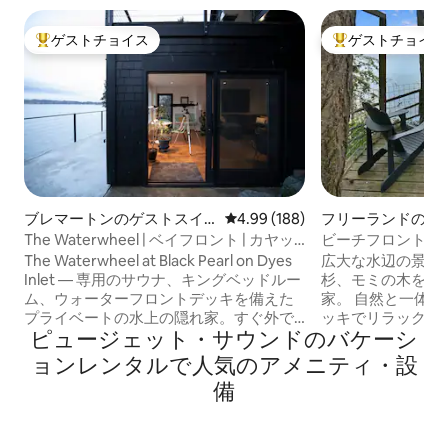
ゲストチョイス
ゲストチョイス
大好評のゲストチョイスです。
大好評のゲストチ
ブレマートンのゲストスイ
レビュー188件、5つ星中4.99
4.99 (188)
フリーランドのロ
ート
The Waterwheel | ベイフロント | カヤッ
ビーチフロントの隠
ク＋ピックルボール
ドルーム2室+ア
The Waterwheel at Black Pearl on Dyes
広大な水辺の景色
Inlet — 専用のサウナ、キングベッドルー
杉、モミの木を背
ム、ウォーターフロントデッキを備えた
家。 自然と一体化しましょう。大きなデ
プライベートの水上の隠れ家。すぐ外で
ッキでリラックスし
ピュージェット・サウンドのバケーシ
動いている水車の音で目覚めたり、階段
ウォーターフロン
を降りてビーチに直行したりできます。
を眺めたり、階段
ョンレンタルで人気のアメニティ・設
The Helmのプライベートな１階 — The
ビーチを散策した
備
Helmが予約されていない場合は、単独で
給しましょう。ス
ご利用いただけます。 リゾートのアメニ
ったこの大きなキ
ティ・設備は充実しており、プライベー
ましょう。 インスピレーションを得る-日