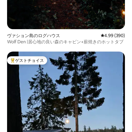
ヴァション島のログハウス
レビュー390件
4.99 (390)
Wolf Den |居心地の良い森のキャビン+薪焼きのホットタブ
ゲストチョイス
大好評のゲストチョイスです。