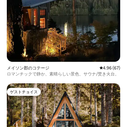
メイソン郡のコテージ
レビュー67件
4.96 (67)
ロマンチックで静か、素晴らしい景色、サウナ/焚き火台。
ゲストチョイス
ゲストチョイス