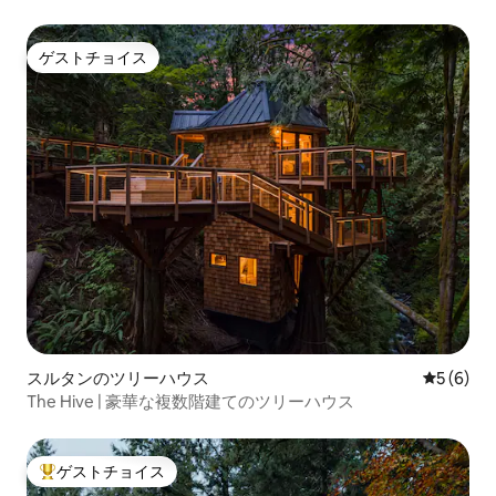
ゲストチョイス
ゲストチョイス
スルタンのツリーハウス
レビュー
5 (6)
The Hive | 豪華な複数階建てのツリーハウス
ゲストチョイス
大好評のゲストチョイスです。