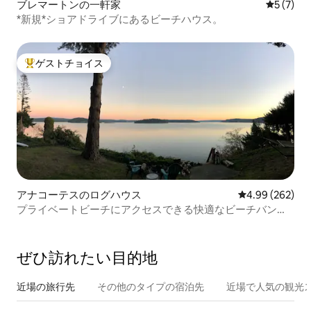
ブレマートンの一軒家
レビュー
5 (7)
*新規*ショアドライブにあるビーチハウス。
ゲストチョイス
大好評のゲストチョイスです。
アナコーテスのログハウス
レビュー262件
4.99 (262)
プライベートビーチにアクセスできる快適なビーチバンガ
ロー。
ぜひ訪⁠れ⁠た⁠い目⁠的⁠地
近場の旅行先
その他のタ⁠イ⁠プ⁠の宿⁠泊⁠先
近場で人気の観光