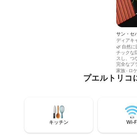
いただけます！ そのほかにもたくさんあ
ります。これらすべてを無料のボトルワ
インを楽しみながらお楽しみいただけま
す！
サン・セ
ハウス
ディアキ
ライバシ
🌿 自
チックな隠れ家 Deer Ca
スし、つ
完全なプ
ルにぴったり
家族
·
ロ
プエルトリコ
トの温水
ド、ファ
ン、設備
ただき、
ごしください。 隅々ま
静寂、ロ
ザインされていま
では、た
キッチン
Wi-F
ていただ