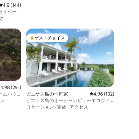
レビュー144件、5つ星中4.9つ星の平均評価
4.9 (144)
ライベー
さ
ゲストチョイス
大好評のゲストチョイスです。
レビュー291件、5つ星中4.98つ星の平均評価
4.98 (291)
ームハウ
ビエケス島の一軒家
レビュー102件、5つ星
4.96 (102)
ン
ビエケス島のオーシャンビューエコヴィ
ラ＋プール
ロケーション
·
家族
·
アクセス