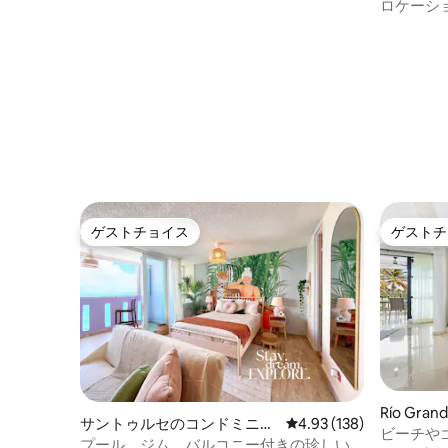
面したベ
ロケーシ
ゲストチョイス
ゲストチ
ゲストチョイス
ゲストチ
Río Gr
サントゥルセのコンドミニア
レビュー138件、5つ星
4.93 (138)
ビーチや
ム
プール、ジム、バルコニー付きの珍しい