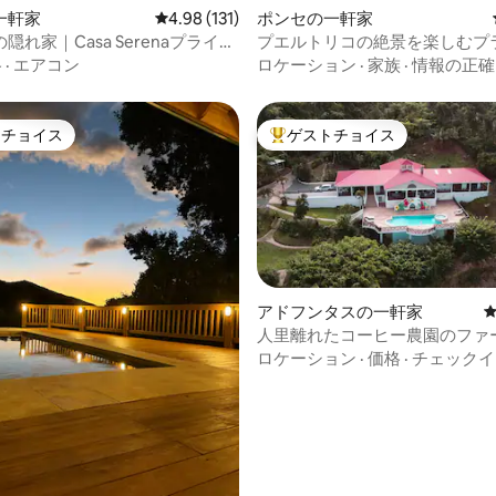
一軒家
レビュー131件、5つ星中4.98つ星の平均評価
4.98 (131)
ポンセの一軒家
隠れ家｜Casa Serenaプライベ
プエルトリコの絶景を楽しむプ
ル
ト温水プール
格
·
エアコン
ロケーション
·
家族
·
情報の正確
トチョイス
ゲストチョイス
ゲストチョイスです。
大好評のゲストチョイスです。
アドフンタスの一軒家
人里離れたコーヒー農園のファ
ス（温水プールと暖炉付き）
ロケーション
·
価格
·
チェックイ