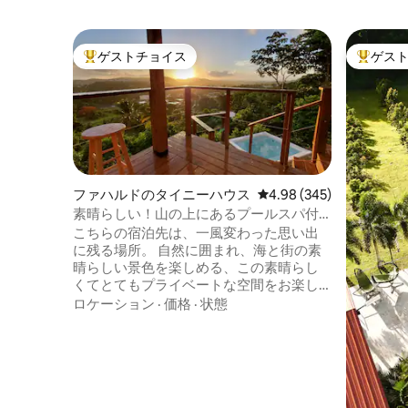
ゲストチョイス
ゲス
大好評のゲストチョイスです。
大好評の
ファハルドのタイニーハウス
レビュー345件、5つ星中
4.98 (345)
素晴らしい！山の上にあるプールスパ付
きのオーシャンビューのカバナ
こちらの宿泊先は、一風変わった思い出
に残る場所。 自然に囲まれ、海と街の素
晴らしい景色を楽しめる、この素晴らし
くてとてもプライベートな空間をお楽し
みいただけます。 ご滞在中に必要なすべ
ロケーション
·
価格
·
状態
ての設備が完備されており、キッチン、
レインシャワー付きのフルバスルーム、
エアコン、55インチテレビを備えたリビ
ングスペース、ダイニングエリア、寝
室、絶景のテラス、そしてもちろんイン
フィニティビューのプールスパもご利用