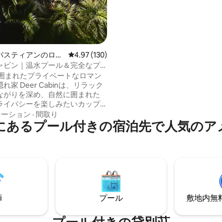
ッド、3号ルームには2段ベッド
ルームにはツインサイズベッド
ます。 海を見渡せる美しい温水
あります。 プールはゲスト専用
バスティアンのログ
レビュー130件、5つ星中4.97つ星の平均評価
4.97 (130)
ャビン｜温水プール＆完全なプ
ー
然に囲まれたプライベートなロマン
binは、リラック
ながりを深め、自然に囲まれた
ライバシーを楽しみたいカップ
の宿泊先です。 プライベー
ケーション
·
間取り
にあるプール付きの宿泊先で人気のア
プール、居心地の良い屋外ベッ
イヤーピットエリア、エアコ
の整ったキッチンをお楽しみい
快適で忘れられない滞在をお過
で、星空の下での
マンス、リラックスのためにデ
す。 ディア・キャビン
だ泊まるだけではなく、体験し
i
プール
敷地内無料駐
けます。