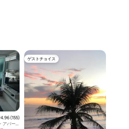
ゲストチョイス
ゲストチョイス
レビュー155件、5つ星中4.96つ星の平均評価
4.96 (155)
・アパー