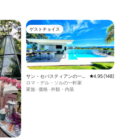
ゲストチョイス
ゲストチョイス
サン・セバスティアンの一軒
レビュー148件、5つ星
4.95 (148)
家
ロマ・デル・ソルの一軒家
家族
·
価格
·
外観・内装