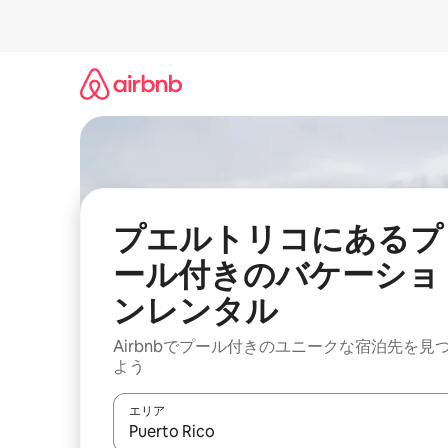
コ
ン
テ
ン
ツ
に
ス
キ
ッ
プ
プエルトリコにあるプ
ール付きのバケーショ
ンレンタル
Airbnbでプール付きのユニークな宿泊先を見
よう
エリア
検索結果が表示されたら、上下の矢印キーを使っ