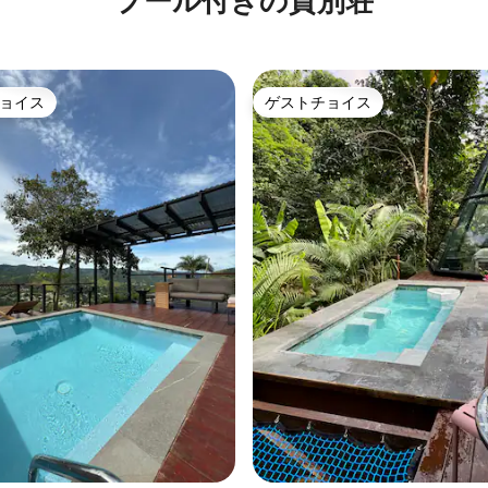
プール付きの貸別荘
ョイス
ゲストチョイス
ョイス
ゲストチョイス
中4.97つ星の平均評価