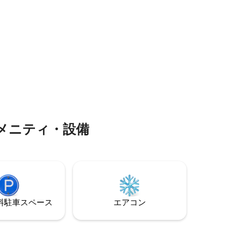
2台、4号
ヤックを降ろすために水上ドックまで運
2台があり
転することができます。または、私たち
プールが
のカヤックをご利用いただけます。 トレ
です。
イルとハイキングをお楽しみください。
メニティ・設備
⁠車ス⁠ペ⁠ー⁠ス
エアコン