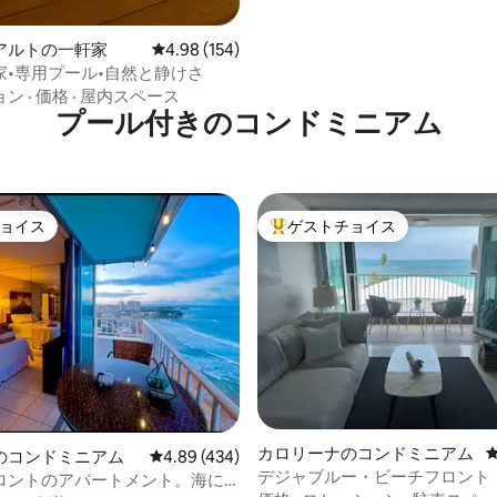
中4.99つ星の平均評価
アルトの一軒家
レビュー154件、5つ星中4.98つ星の平均評価
4.98 (154)
家•専用プール•自然と静けさ
ョン
·
価格
·
屋内スペース
プール付きのコンドミニアム
ョイス
ゲストチョイス
ョイス
大好評のゲストチョイスです。
中4.99つ星の平均評価
カロリーナのコンドミニアム
のコンドミニアム
レビュー434件、5つ星中4.89つ星の平均評価
4.89 (434)
デジャブルー・ビーチフロント
ロントのアパートメント。海に