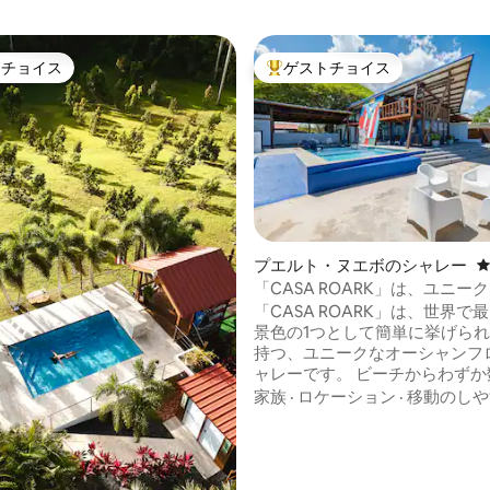
トチョイス
ゲストチョイス
ゲストチョイスです。
大好評のゲストチョイスです。
4.98つ星の平均評価
プエルト・ヌエボのシャレー
「CASA ROARK」は、ユニー
ャンフロントのシャレーです。
「CASA ROARK」は、世界で
景色の1つとして簡単に挙げら
持つ、ユニークなオーシャンフ
ャレーです。 ビーチからわずか
す。 最近改装されたシャレーに
家族
·
ロケーション
·
移動のしや
コンと65インチテレビを備えた
屋あります。1号マスタールー
グサイズベッドとツインソファ
号マスタールームにはクイーン