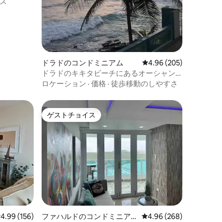
ス
ドラドのコンドミニアム
レビュー205件、5つ星
4.96 (205)
ドラドのキキタビーチにあるオーシャン
フロントの楽園
ロケーション
·
価格
·
徒歩移動のしやすさ
ゲストチョイス
ゲストチョイス
レビュー156件、5つ星中4.99つ星の平均評価
4.99 (156)
ファハルドのコンドミニア
レビュー268件、5つ星
4.96 (268)