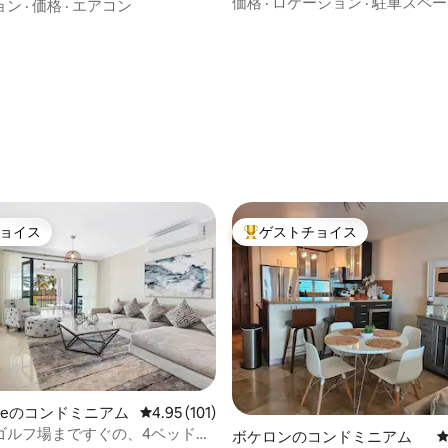
トメント @ イスラ・ベルデ
価格
·
ロケーション
·
駐車スペー
ッド、街の眺め、プール。
ョン
·
価格
·
エアコン
ョイス
ゲストチョイス
ョイス
大好評のゲストチョイスです。
andeのコンドミニアム
レビュー101件、5つ星中4.95つ星の平均評価
4.95 (101)
中4.93つ星の平均評価
ゴルフ場まですぐの、4ベッドル
ボケロンのコンドミニアム