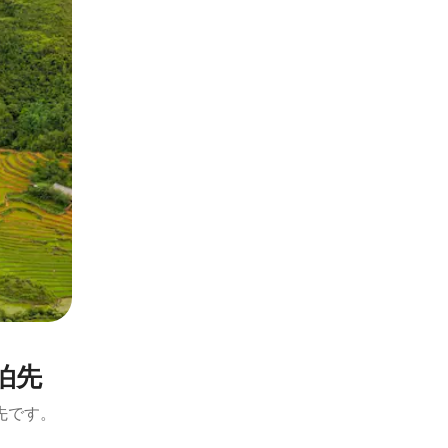
泊先
先です。