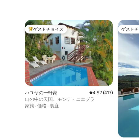
ゲストチョイス
ゲストチ
大好評のゲストチョイスです。
ゲストチ
ハユヤの一軒家
レビュー417件、5つ星
4.97 (417)
山の中の天国、モンテ・ニエブラ
家族
·
価格
·
裏庭