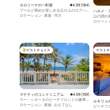
カロリーナの一軒家
レビュー184件、5つ星
4.99 (184)
プールと眺めが楽しめる丘の上のログハ
ハホメ・
ウス – 空港まで18分
ロケーション
·
家族
·
河川
山の隠れ
ロケーシ
ゲストチョイス
ゲストチ
大好評のゲストチョイスです。
ゲストチ
マナティのコンドミニアム
レビュー159件、5つ星
4.99 (159)
マー・シキータのビーチフロントの豪華
ルキリョ
な宿泊先
ロケーション
·
家族
·
おもてなし
ビーチフ