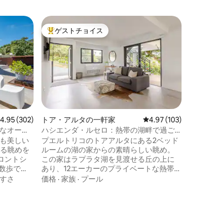
カオニー
ゲストチョイス
ゲス
大好評のゲストチョイスです。
大好評
イニーハ
ファシン
ン・リト
自然に囲
で、素敵
適なファ
ください
周囲に雄
家族
·
価
環境にあります。 
実してい
い、また
レビュー302件、5つ星中4.95つ星の平均評価
4.95 (302)
トア・アルタの一軒家
レビュー103件、5つ星
4.97 (103)
いカップ
クなオーシ
ハシエンダ・ルセロ：熱帯の湖畔で過ご
ール付き
す休暇
最も美しい
プエルトリコのトアアルタにある2ベッド
ライベー
れる眺めを
ルームの湖の家からの素晴らしい眺め。
す。 プエルトリコのビジャルバにあり、
ロントシ
この家はラプラタ湖を見渡せる丘の上に
ポンセ空
数歩で
あり、12エーカーのプライベートな熱帯雨
は、エア
林に囲まれています。 自然愛好家、バー
すさ
価格
·
家族
·
プール
寝室が4部
ドウォッチャー、写真家に最適な静かな
ムにはキン
場所です。 約2マイルのハイキングコース
ベッド、2
と、夕日と朝日を楽しめる展望台があり
サイズベ
ます。 四輪駆動車をご利用の場合は、カ