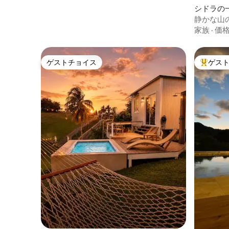
シドラの
静かな山の
ートプー
家族
·
価
ゲストチョイス
ゲス
ゲストチョイス
大好評の