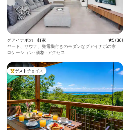
グアイナボの一軒家
レビュー3
5 (36)
ヤード、サウナ、発電機付きのモダンなグアイナボの家
ロケーション
·
価格
·
アクセス
ゲストチョイス
大好評のゲストチョイスです。