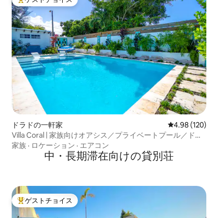
大好評のゲストチョイスです。
ドラドの一軒家
レビュー120件
4.98 (120)
Villa Coral | 家族向けオアシス／プライベートプール／ドラ
ドのジャグジー！
家族
·
ロケーション
·
エアコン
中・長期滞在向けの貸別荘
ゲストチョイス
大好評のゲストチョイスです。