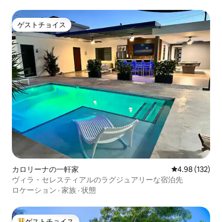
ゲストチョイス
ゲストチョイス
カロリーナの一軒家
レビュー132件
4.98 (132)
ヴィラ・セレスティアルのラグジュアリーな宿泊先
ロケーション
·
家族
·
状態
ゲストチョイス