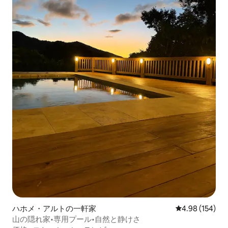
ハホメ・アルトの一軒家
レビュー154件
4.98 (154)
山の隠れ家•専用プール•自然と静けさ