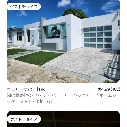
ゲストチョイス
ゲストチョイス
カロリーナの一軒家
レビュー102件
4.99 (102)
湖の眺め|キングベッド|バッテリーバックアップ|ホームジ
ム
ロケーション
·
価格
·
Wi-Fi
ゲストチョイス
ゲストチョイス