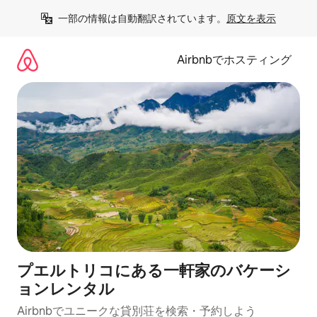
コ
一部の情報は自動翻訳されています。
原文を表示
ン
テ
ン
Airbnbでホスティング
ツ
に
ス
キ
ッ
プ
プエルトリコにある一軒家のバケーシ
ョンレンタル
Airbnbでユニークな貸別荘を検索・予約しよう