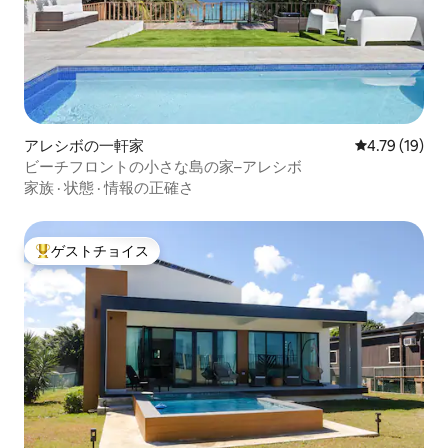
アレシボの一軒家
レビュー19件
4.79 (19)
ビーチフロントの小さな島の家–アレシボ
家族
·
状態
·
情報の正確さ
ゲストチョイス
大好評のゲストチョイスです。