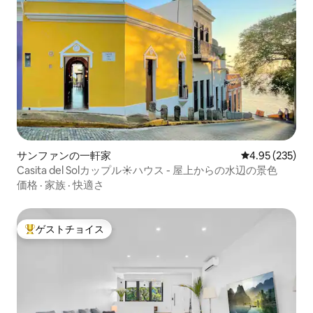
サンファンの一軒家
レビュー235件
4.95 (235)
Casita del Solカップル☀️ハウス - 屋上からの水辺の景色
価格
·
家族
·
快適さ
ゲストチョイス
大好評のゲストチョイスです。