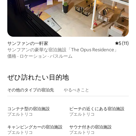
サンファンの一軒家
レビュー1
5 (11)
サンフアンの豪華な宿泊施設「The Opus Residence」
価格
·
ロケーション
·
バスルーム
ぜひ訪⁠れ⁠た⁠い目⁠的⁠地
その他のタ⁠イ⁠プ⁠の宿⁠泊⁠先
やるべきこと
コンテナ型の宿泊施設
ビーチの近くにある宿泊施設
プエルトリコ
プエルトリコ
キャンピングカーの宿泊施設
サウナ付きの宿泊施設
プエルトリコ
プエルトリコ