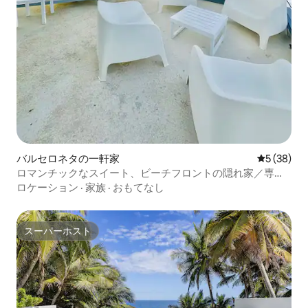
バルセロネタの一軒家
レビュー3
5 (38)
ロマンチックなスイート、ビーチフロントの隠れ家／専用
プール
ロケーション
·
家族
·
おもてなし
スーパーホスト
スーパーホスト