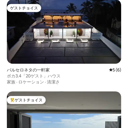
ゲストチョイス
ゲストチョイス
バルセロネタの一軒家
レビュー
5 (6)
ボカ3.4「20ゲスト」ハウス
家族
·
ロケーション
·
清潔さ
ゲストチョイス
大好評のゲストチョイスです。