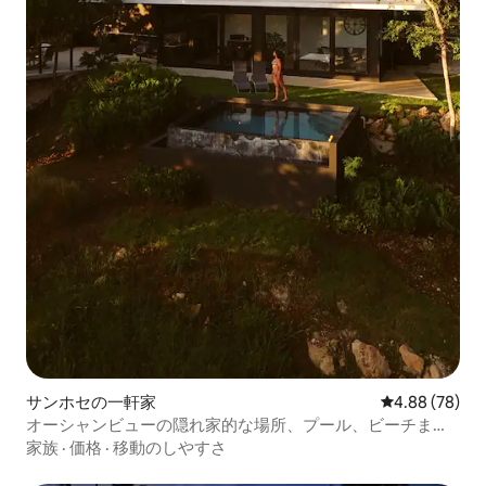
サンホセの一軒家
レビュー78件
4.88 (78)
オーシャンビューの隠れ家的な場所、プール、ビーチまで
ハイキング、ソーラーパワー
家族
·
価格
·
移動のしやすさ