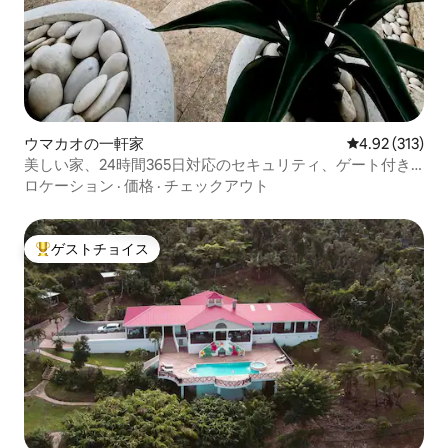
ウマカオの一軒家
レビュー313件
4.92 (313)
美しい家、24時間365日対応のセキュリティ、ゲート付き
コミュニティ
ロケーション
·
価格
·
チェックアウト
ゲストチョイス
大好評のゲストチョイスです。