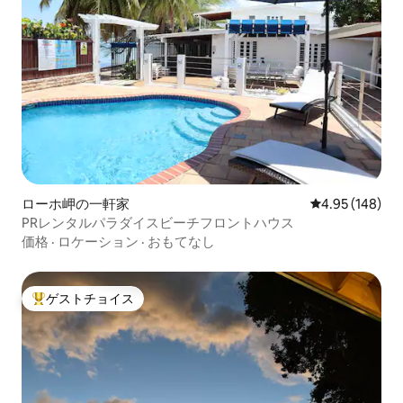
ローホ岬の一軒家
レビュー148件
4.95 (148)
PRレンタルパラダイスビーチフロントハウス
価格
·
ロケーション
·
おもてなし
ゲストチョイス
大好評のゲストチョイスです。