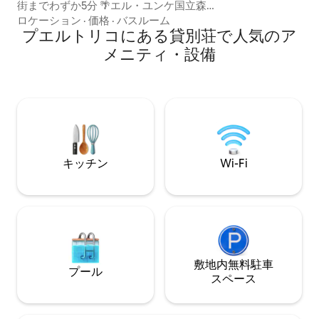
街までわずか5分 🌴エル・ユンケ国立森林
リネンを用意してい
公園とルキージョビーチまで45分 🏡 海と
ロケーション
·
価格
·
バスルーム
お子様は厳禁のポ
山の景色を楽しめる丘の上のキャビン 🛏
プエルトリコにある貸別荘で人気のア
クイーンベッド1台 + フルソファベッド1
メニティ・設備
台（4名様用） 🍽 景色を楽しめる4人用の
屋内および屋外ダイニングスペース 🚿 屋
外シャワー（ビーチで過ごした後に最
適） 🌅 高台からの素晴らしい日の出の景
色 ⚡ 高速Wi-Fi、エアコン、スマートテレ
ビ、ゲート付き駐車場 🪑 ビーチチェア、
クーラーボックス、ビーチタオル
キッチン
Wi-Fi
敷地内無料駐⁠車
プール
ス⁠ペ⁠ー⁠ス