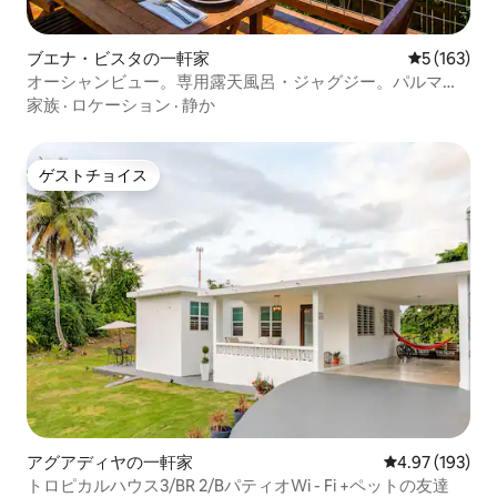
ブエナ・ビスタの一軒家
レビュー16
5 (163)
オーシャンビュー。専用露天風呂・ジャグジー。パルマ
ス・デル・マールの近く
家族
·
ロケーション
·
静か
ゲストチョイス
ゲストチョイス
アグアディヤの一軒家
レビュー193件
4.97 (193)
トロピカルハウス3/BR 2/BパティオWi - Fi +ペットの友達