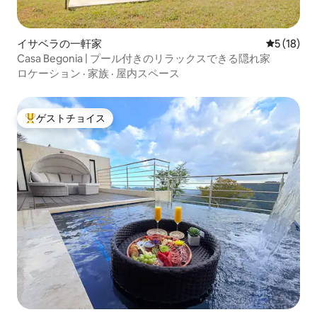
イサベラの一軒家
レビュー1
5 (18)
Casa Begonia | プール付きのリラックスできる隠れ家
ロケーション
·
家族
·
屋内スペース
ゲストチョイス
大好評のゲストチョイスです。