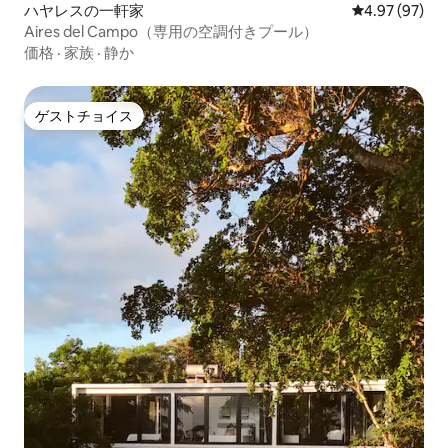
ハヤレスの一軒家
レビュー97件
4.97 (97)
Aires del Campo（専用の空調付きプール）
価格
·
家族
·
静か
ゲストチョイス
ゲストチョイス