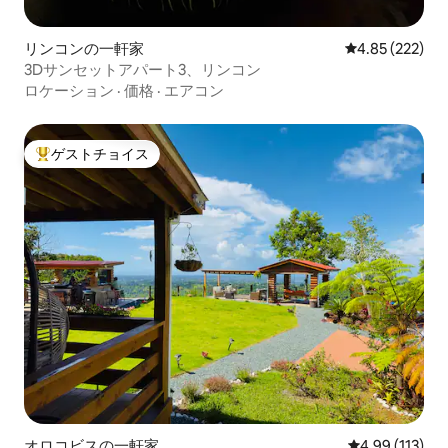
リンコンの一軒家
レビュー222件
4.85 (222)
3Dサンセットアパート3、リンコン
ロケーション
·
価格
·
エアコン
ゲストチョイス
大好評のゲストチョイスです。
オロコビスの一軒家
レビュー113件
4.99 (113)