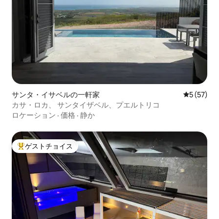
サンタ・イサベルの一軒家
レビュー5
5 (57)
カサ・ロカ、 サンタイザベル、プエルトリコ
ロケーション
·
価格
·
静か
ゲストチョイス
大好評のゲストチョイスです。