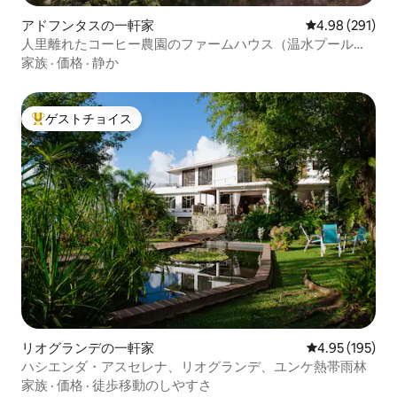
アドフンタスの一軒家
レビュー291件
4.98 (291)
人里離れたコーヒー農園のファームハウス（温水プールと
暖炉付き）
家族
·
価格
·
静か
ゲストチョイス
大好評のゲストチョイスです。
リオグランデの一軒家
レビュー195件
4.95 (195)
ハシエンダ・アスセレナ、リオグランデ、ユンケ熱帯雨林
家族
·
価格
·
徒歩移動のしやすさ