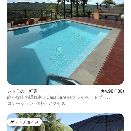
シドラの一軒家
レビュー130件
4.98 (130)
静かな山の隠れ家｜Casa Serenaプライベートプール
ロケーション
·
価格
·
アクセス
ゲストチョイス
ゲストチョイス