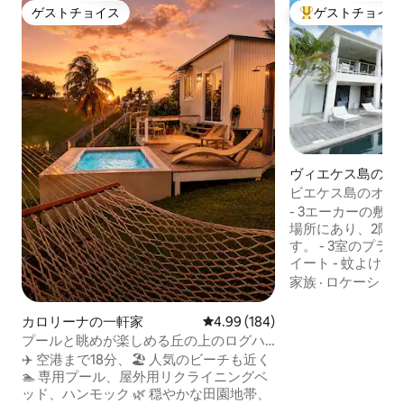
ゲストチョイス
ゲストチョイス
ゲストチョイス
大好評のゲストチ
ヴィエケス島の一
ビエケス島のオー
ラ＋プール
- 3エーカーの敷
場所にあり、2階
す。 - 3室のプ
イート - 蚊よけ
コンは付いていません
家族
·
ロケーショ
Victoriaでスパ
のアメニティ・設
カロリーナの一軒家
レビュー184件、5つ星中4.99
4.99 (184)
蔵庫のストック、シ
プールと眺めが楽しめる丘の上のログハ
ガニートスイミングプ
ウス – 空港まで18分
✈️ 空港まで18分、🏖️ 人気のビーチも近く
各寝室には専用の
🏊 専用プール、屋外用リクライニングベ
ングエリア、屋外シ
ッド、ハンモック 🌿 穏やかな田園地帯、
ッドには上質な40