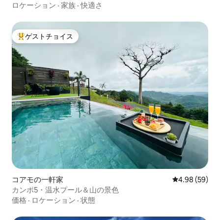
ロケーション
·
家族
·
快適さ
ゲストチョイス
大好評のゲストチョイスです。
コアモの一軒家
レビュー59件
4.98 (59)
カンポ5・温水プール＆山の景色
価格
·
ロケーション
·
状態