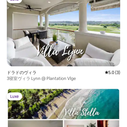
Luxe
ドラドのヴィラ
レビュー3
5.0 (3)
3寝室ヴィラ Lynn @ Plantation Vlge
Luxe
Luxe