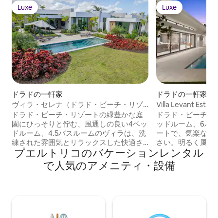
Luxe
Luxe
Luxe
Luxe
ドラドの一軒家
ドラドの一軒家
ヴィラ・セレナ（ドラド・ビーチ・リゾ
Villa Levant Est
ート＆クラブ）
ート＆クラブ
ドラド・ビーチ・リゾートの緑豊かな庭
ドラド・ビーチ・
園にひっそりと佇む、風通しの良い4ベッ
ッドルーム、6バ
ドルーム、4.5バスルームのヴィラは、洗
ートで、気楽な島
練された雰囲気とリラックスした快適さ
さい。明るく風通
プエルトリコのバケーションレンタル
を兼ね備えています。オープンコンセプ
ートスタイルのプ
トのレイアウトは、プールテラスとラウ
日を眺めることが
で人気のアメニティ・設備
ンジにつながっており、夕日を眺めなが
ながっています。
らの集まりに最適です。各寝室には専用
ームが備わってお
バスルームが備わっており、主寝室には
型バスタブとテラ
バスタブとバルコニーが付いています。
ェフ仕様のキッチ
グルメキッチン、メディアルーム、ゴル
ングをお楽しみく
フ、ビーチ、リゾートダイニングをお楽
ス、ビーチクラブ