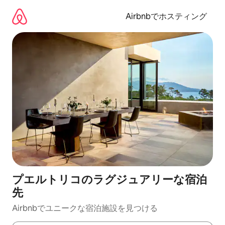
コ
ン
Airbnbでホスティング
テ
ン
ツ
に
ス
キ
ッ
プ
プエルトリコのラグジュアリーな宿泊
先
Airbnbでユニークな宿泊施設を見つける