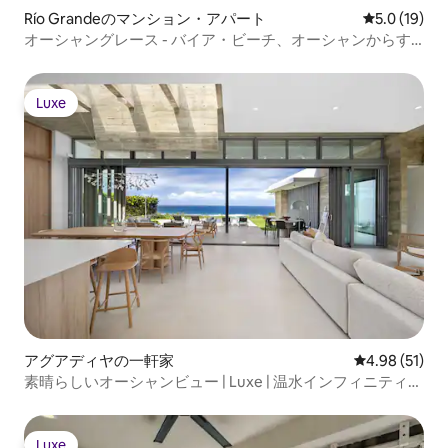
Río Grandeのマンション・アパート
レビュー19
5.0 (19)
オーシャングレース - バイア・ビーチ、オーシャンからす
ぐの3ベッドルーム
Luxe
Luxe
アグアディヤの一軒家
レビュー51件
4.98 (51)
素晴らしいオーシャンビュー | Luxe | 温水インフィニティプ
ール
Luxe