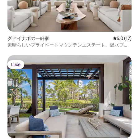
グアイナボの一軒家
レビュー17
5.0 (17)
素晴らしいプライベートマウンテンエステート、温水プー
ル＋サウナ＋眺め
Luxe
Luxe