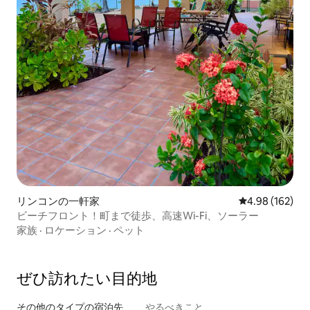
リンコンの一軒家
レビュー162件
4.98 (162)
ビーチフロント！町まで徒歩、高速Wi-Fi、ソーラー
家族
·
ロケーション
·
ペット
ぜひ訪⁠れ⁠た⁠い目⁠的⁠地
その他のタ⁠イ⁠プ⁠の宿⁠泊⁠先
やるべきこと