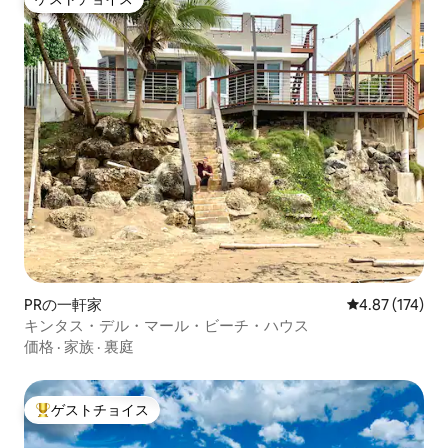
ゲストチョイス
PRの一軒家
レビュー174件
4.87 (174)
キンタス・デル・マール・ビーチ・ハウス
価格
·
家族
·
裏庭
ゲストチョイス
大好評のゲストチョイスです。