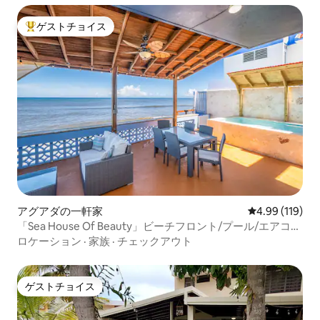
ゲストチョイス
大好評のゲストチョイスです。
アグアダの一軒家
レビュー119件
4.99 (119)
「Sea House Of Beauty」ビーチフロント/プール/エアコ
ン/ Wi-Fi
ロケーション
·
家族
·
チェックアウト
ゲストチョイス
ゲストチョイス