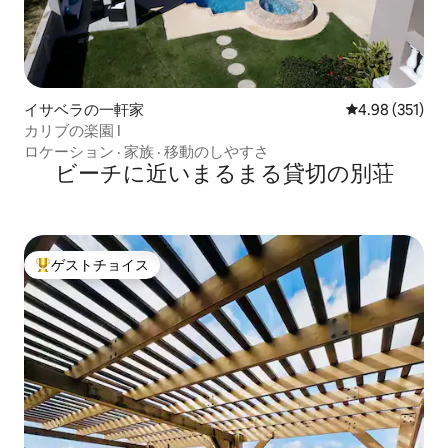
イサベラの一軒家
レビュー351件
4.98 (351)
カリブの楽園 I
ロケーション
·
家族
·
移動のしやすさ
ビーチに近いまるまる貸切の別荘
ゲストチョイス
大好評のゲストチョイスです。