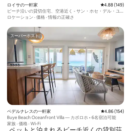
ロイサの一軒家
レビュー149件
4.88 (149)
ビーチ沿いの貸切住宅、空港近く - サン・ホセ・デル・ユ
ーカタン
ロケーション
·
価格
·
情報の正確さ
スーパーホスト
スーパーホスト
ペデルナレスの一軒家
レビュー154件
4.86 (154)
Buye Beach Oceanfront Villa — カボロホ • 6名宿泊可能
家族
·
価格
·
Wi-Fi
ペットと泊まれるビーチ近くの貸別荘