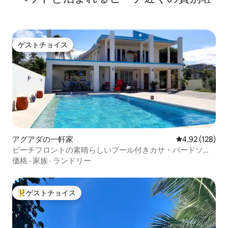
ゲストチョイス
ゲストチョイス
アグアダの一軒家
レビュー128件
4.92 (128)
ビーチフロントの素晴らしいプール付きカサ・バードソン
グ・アグアダ
価格
·
家族
·
ランドリー
ゲストチョイス
大好評のゲストチョイスです。