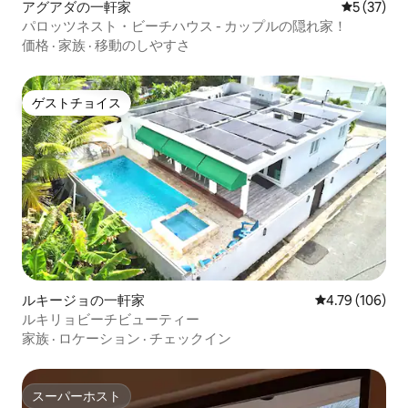
アグアダの一軒家
レビュー3
5 (37)
パロッツネスト・ビーチハウス - カップルの隠れ家！
価格
·
家族
·
移動のしやすさ
ゲストチョイス
ゲストチョイス
ルキージョの一軒家
レビュー106件
4.79 (106)
ルキリョビーチビューティー
家族
·
ロケーション
·
チェックイン
スーパーホスト
スーパーホスト