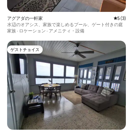
アグアダの一軒家
レビュー
5 (3)
水辺のオアシス、家族で楽しめるプール、ゲート付きの庭
家族
·
ロケーション
·
アメニティ・設備
ゲストチョイス
ゲストチョイス