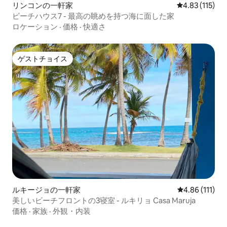
リンコンの一軒家
レビュー115
4.83 (115)
ビーチハウス7 - 最高の眺めを持つ海に面した家
ロケーション
·
価格
·
快適さ
ゲストチョイス
ゲストチョイス
ルキージョの一軒家
レビュー111
4.86 (111)
美しいビーチフロントの3寝室 - ルキリョ Casa Maruja
価格
·
家族
·
外観・内装