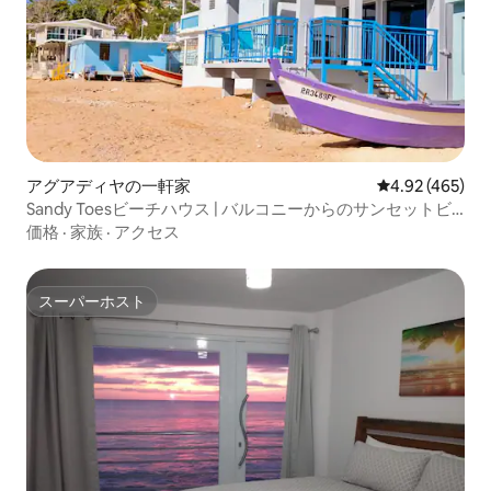
アグアディヤの一軒家
レビュー465件
4.92 (465)
Sandy Toesビーチハウス | バルコニーからのサンセットビ
ュー！
価格
·
家族
·
アクセス
スーパーホスト
スーパーホスト