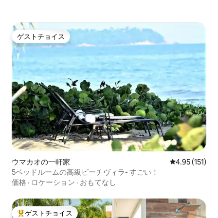
ゲストチョイス
ゲストチョイス
ウマカオの一軒家
レビュー151
4.95 (151)
5ベッドルームの高級ビーチヴィラ- すごい！
価格
·
ロケーション
·
おもてなし
ゲストチョイス
大好評のゲストチョイスです。