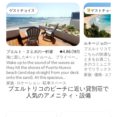
ゲストチョイス
ゲストチョイス
ゲストチョイス
大好評のゲストチ
ルキージョの一軒
プエルトリコで最
プエルト・ヌエボの一軒家
レビュー161件、5つ星中4.86
4.86 (161)
済みのビーチハウ
こちらの快適な宿
海に面した4ベッドルーム、プライベート
ときをお過ごしい
プール、ビーチアクセス
Wake up to the sound of the waves as
きのコミュニティ
they hit the shores of Puerto Nuevo
オでリラックスし
beach (and step straight from your deck
アメニティを楽し
家族
·
価格
·
エアコ
onto the sand). At this spacious
いビーチの1つで
oceanfront getaway you’ll enjoy
家族
·
ロケーション
·
駐車スペース
で歩いて行けます
balconies with sweeping views, spacious
プエルトリコのビーチに近い貸別荘で
はリラックスした
living areas, and a kitchen made for
す。私たちと同じ
人気のアメニティ・設備
mofongo nights. Spend mornings
だけることを願っています
exploring the hidden coves of Manati
地までの距離 ビー
and Puerto Nevo’s natural pools before
ケ熱帯雨林：車で1
returning home to your own; in the
港：車で30分 サ