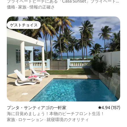
プライベートビーチにある「Casa Sunset」プライベートプ
ール付き！！！
価格
·
家族
·
情報の正確さ
ゲストチョイス
ゲストチョイス
プンタ・サンティアゴの一軒家
レビュー157件
4.94 (157)
海に目覚めましょう！本物のビーチフロント生活！
家族
·
ロケーション
·
就寝環境のクオリティ