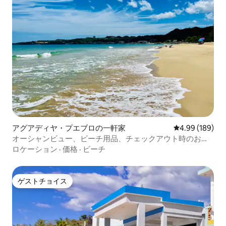
アグアディヤ・プエブロの一軒家
レビュー189件
4.99 (189)
オーシャンビュー、ビーチ用品、チェックアウト時のお掃
除なし
ロケーション
·
価格
·
ビーチ
ゲストチョイス
ゲストチョイス