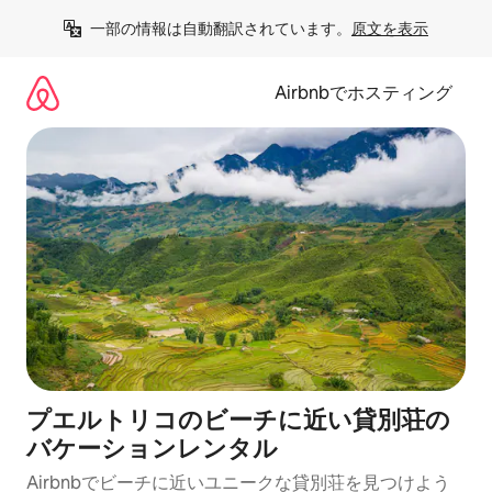
コ
一部の情報は自動翻訳されています。
原文を表示
ン
テ
ン
Airbnbでホスティング
ツ
に
ス
キ
ッ
プ
プエルトリコのビーチに近い貸別荘の
バケーションレンタル
Airbnbでビーチに近いユニークな貸別荘を見つけよう