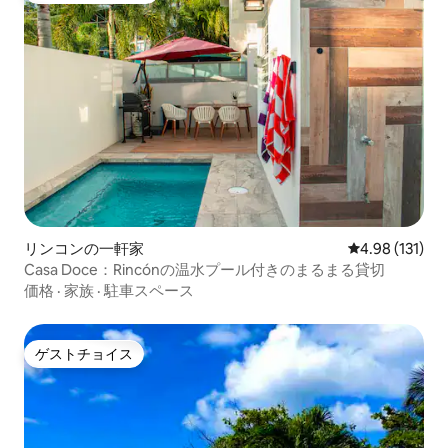
リンコンの一軒家
レビュー131件
4.98 (131)
Casa Doce：Rincónの温水プール付きのまるまる貸切
価格
·
家族
·
駐車スペース
ゲストチョイス
ゲストチョイス