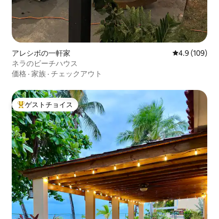
アレシボの一軒家
レビュー109
4.9 (109)
ネラのビーチハウス
価格
·
家族
·
チェックアウト
ゲストチョイス
大好評のゲストチョイスです。