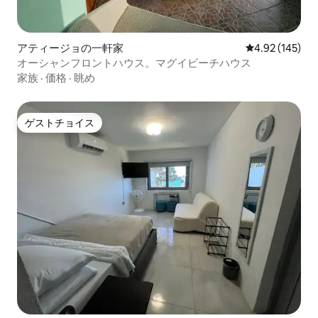
アティージョの一軒家
レビュー145件
4.92 (145)
オーシャンフロントハウス。マグイビーチハウス
家族
·
価格
·
眺め
ゲストチョイス
ゲストチョイス