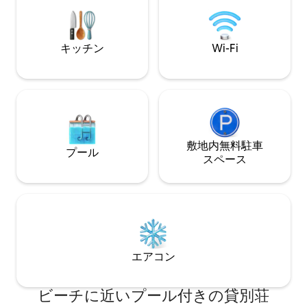
evening, drive over to San Juan for live
で45分 外島行き
music and pastelillos by the bay.
で20分 バイオベイ
キッチン
Wi-Fi
敷地内無料駐⁠車
プール
ス⁠ペ⁠ー⁠ス
エアコン
ビーチに近いプール付きの貸別荘