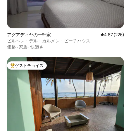
アグアディヤの一軒家
レビュー226件
4.87 (226)
ビルヘン・デル・カルメン・ビーチハウス
価格
·
家族
·
快適さ
ゲストチョイス
大好評のゲストチョイスです。