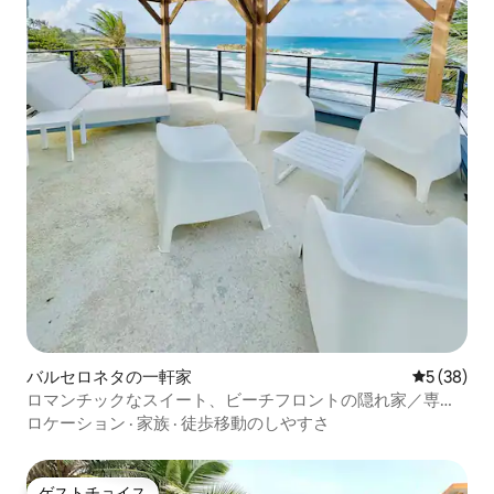
バルセロネタの一軒家
レビュー3
5 (38)
ロマンチックなスイート、ビーチフロントの隠れ家／専用
プール
ロケーション
·
家族
·
徒歩移動のしやすさ
ゲストチョイス