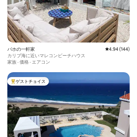
バホの一軒家
レビュー144件
4.94 (144)
カリブ海に近いマレコンビーチハウス
家族
·
価格
·
エアコン
ゲストチョイス
大好評のゲストチョイスです。