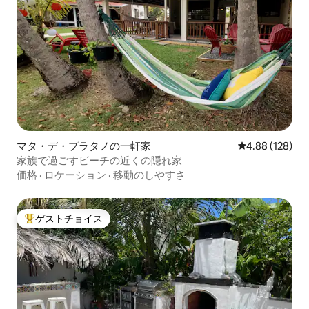
マタ・デ・プラタノの一軒家
レビュー128件
4.88 (128)
家族で過ごすビーチの近くの隠れ家
価格
·
ロケーション
·
移動のしやすさ
ゲストチョイス
大好評のゲストチョイスです。