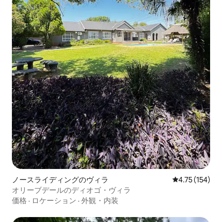
ノースライディングのヴィラ
レビュー154件
4.75 (154)
オリーブデールのディオゴ・ヴィラ
価格
·
ロケーション
·
外観・内装