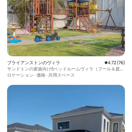
ブライアンストンのヴィラ
レビュー76件
4.72 (76)
サンドトンの家族向け5ベッドルームヴィラ（プール＆庭園
付き）
ロケーション
·
価格
·
共用スペース