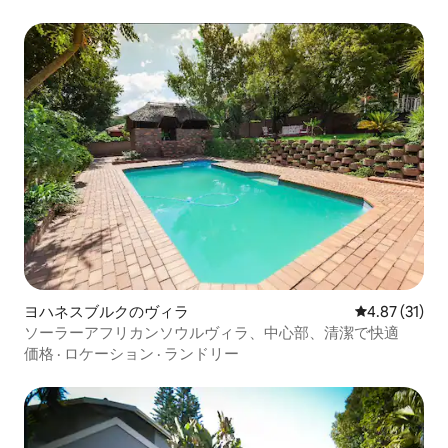
ヨハネスブルクのヴィラ
レビュー31件
4.87 (31)
ソーラーアフリカンソウルヴィラ、中心部、清潔で快適
価格
·
ロケーション
·
ランドリー