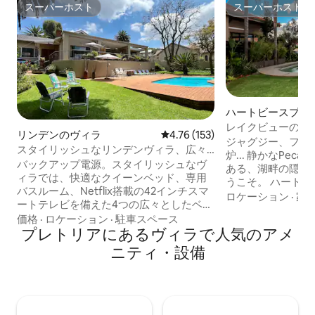
スーパーホスト
スーパーホスト
スーパーホスト
スーパーホスト
ハートビースプー
然保護区のヴィラ
レイクビューの寝
リンデンのヴィラ
レビュー153件、5つ星中4.76
4.76 (153)
Pecanwood Golf E
ジャグジー、ファ
スタイリッシュなリンデンヴィラ、広々
炉... 静かなPecanw
とした庭、プール、ソーラー
バックアップ電源。スタイリッシュなヴ
ある、湖畔の隠れ
ィラでは、快適なクイーンベッド、専用
うこそ。 ハート
バスルーム、Netflix搭載の42インチスマ
を眺めながら、快
ロケーション
·
家
ートテレビを備えた4つの広々としたベッ
た時間をお楽しみ
ドルームでご家族やグループでお休みい
価格
·
ロケーション
·
駐車スペース
レビのある5つの
ただけます。クリスタルクリアなプール
プレトリアにあるヴィラで人気のアメ
つのバスルーム 
のそばの緑豊かな庭園でリラックスして
テーブル、ゲーム
ニティ・設備
ください。専用アクセス、仕事やストリ
た広いエンターテ
ーミング用の高速WI-FI。ラウンジのテレ
のむような景色を
ビにはDSTV、スーパースポーツがありま
バーベキューを楽
す。 おしゃれなレストランやショップま
トプールやジャグ
で徒歩5分です。クレスタモール、病院、