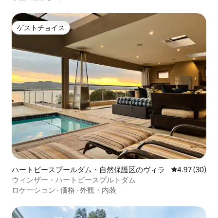
ゲストチョイス
ゲストチョイス
ハートビースプールダム・自然保護区のヴィラ
レビュー30件
4.97 (30)
ウィンザー・ハートビースプルトダム
ロケーション
·
価格
·
外観・内装