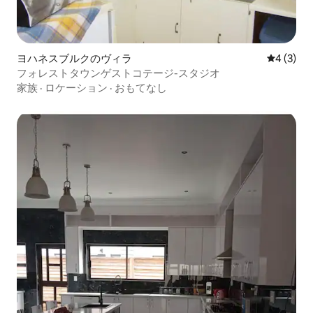
ヨハネスブルクのヴィラ
レビュー
4 (3)
フォレストタウンゲストコテージ-スタジオ
家族
·
ロケーション
·
おもてなし