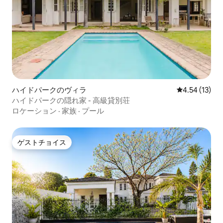
ハイドパークのヴィラ
レビュー13件
4.54 (13)
ハイドパークの隠れ家 - 高級貸別荘
ロケーション
·
家族
·
プール
ゲストチョイス
ゲストチョイス