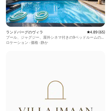
ランドバーグのヴィラ
レビュー65件
4.89 (65)
プール、ジャグジー、屋外シネマ付きの9ベッドルームのプ
ライベートヴィラ
ロケーション
·
価格
·
静か