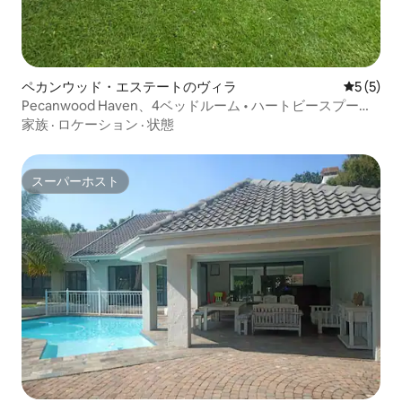
ペカンウッド・エステートのヴィラ
レビュー
5 (5)
Pecanwood Haven、4ベッドルーム • ハートビースプート
ダム
家族
·
ロケーション
·
状態
スーパーホスト
スーパーホスト