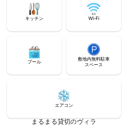
ぼんだボマでパチ
デルタ/エマラレンティアパーク、パーク
囲んだりしましょ
ビュー＆ランドリッジゴルフクラブまで
所が待っています
車/Uberで5 ～10分。サンドトン、ローズ
キッチン
Wi-Fi
バンクモール、ゴートレイン、FNBスタ
ジアムまで20分
敷地内無料駐⁠車
プール
ス⁠ペ⁠ー⁠ス
エアコン
まるまる貸切のヴィラ