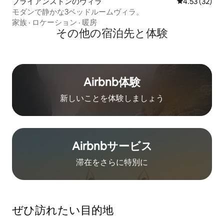
ブライアンストンのヴィラ
レビュー32件
4.53 (32)
モダンで静かな3ベッドルームヴィラ。
家族
·
ロケーション
·
暖房
その他の宿⁠泊⁠先と体⁠験
Airbnb体験
新しいことを体験しましょう
Airbnb⁠サ⁠ー⁠ビ⁠ス
滞在をさ⁠ら⁠に特⁠別⁠に
ぜひ訪⁠れ⁠た⁠い目⁠的⁠地