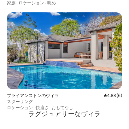
ドライフ・エステート
家族
·
ロケーション
·
眺め
ブライアンストンのヴィラ
レビュー6件
4.83 (6)
スターリング
ロケーション
·
快適さ
·
おもてなし
ラグジュアリーなヴィラ