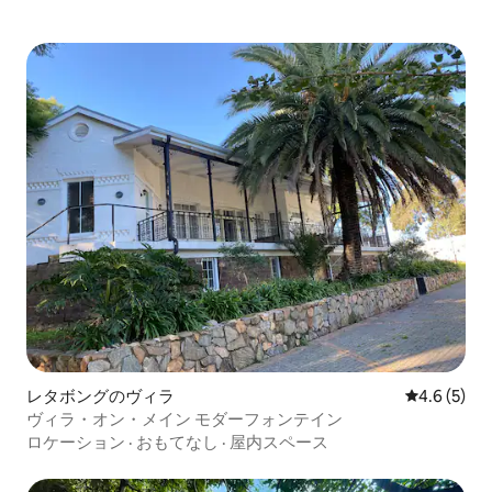
レタボングのヴィラ
レビュー5
4.6 (5)
ヴィラ・オン・メイン モダーフォンテイン
ロケーション
·
おもてなし
·
屋内スペース