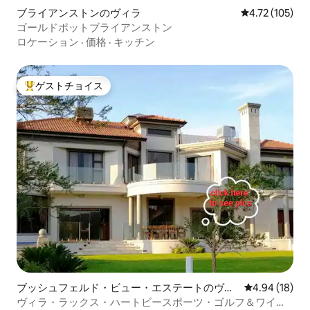
ブライアンストンのヴィラ
レビュー105件
4.72 (105)
ゴールドポットブライアンストン
ロケーション
·
価格
·
キッチン
ゲストチョイス
大好評のゲストチョイスです。
ブッシュフェルド・ビュー・エステートのヴィ
レビュー18件
4.94 (18)
ラ
ヴィラ・ラックス・ハートビースポーツ・ゴルフ＆ワイル