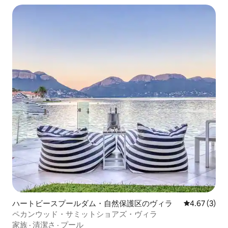
ハートビースプールダム・自然保護区のヴィラ
レビュー3件
4.67 (3)
ペカンウッド・サミットショアズ・ヴィラ
家族
·
清潔さ
·
プール