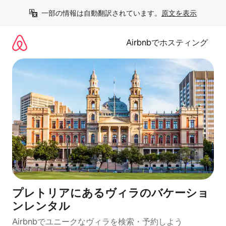
コ
一部の情報は自動翻訳されています。
原文を表示
ン
テ
ン
Airbnbでホスティング
ツ
に
ス
キ
ッ
プ
プレトリアにあるヴィラのバケーショ
ンレンタル
Airbnbでユニークなヴィラを検索・予約しよう