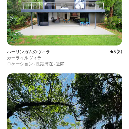
ハーリンガムのヴィラ
レビュー
5 (8)
カーライルヴィラ
ロケーション
·
長期滞在
·
近隣