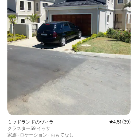
ミッドランドのヴィラ
レビュー39件
4.51 (39)
クラスター59 イッサ
家族
·
ロケーション
·
おもてなし