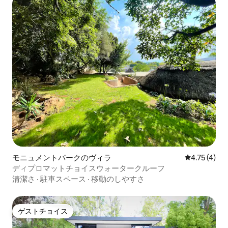
モニュメントパークのヴィラ
レビュー4件
4.75 (4)
ディプロマットチョイスウォータークルーフ
清潔さ
·
駐車スペース
·
移動のしやすさ
ゲストチョイス
ゲストチョイス