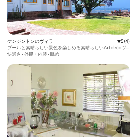
ケンジントンのヴィラ
レビュー
5 (4)
プールと素晴らしい景色を楽しめる素晴らしいArtdecoヴ
ィラ
快適さ
·
外観・内装
·
眺め