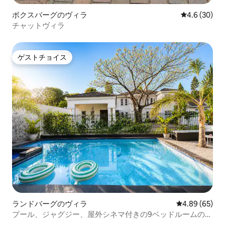
ボクスバーグのヴィラ
レビュー30
4.6 (30)
チャットヴィラ
ゲストチョイス
ゲストチョイス
ランドバーグのヴィラ
レビュー65件
4.89 (65)
プール、ジャグジー、屋外シネマ付きの9ベッドルームのプ
ライベートヴィラ