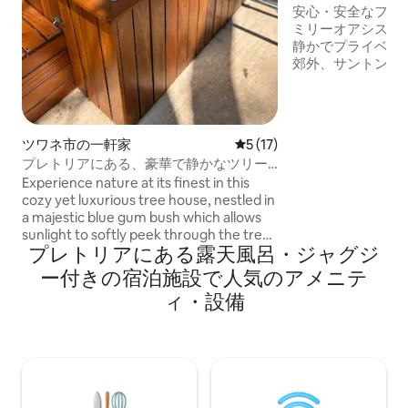
ウス、Parkhurst
安心・安全なファ
ミリーオアシス、 レストランのメッカ、
静かでプライベー
郊外、サントン近
エクササイズ、緑
ドウォッチング 
ル。24時間年中無休の
の無制限Wi-Fi ゲ
ツワネ市の一軒家
レビュー17件、5つ星中5つ
5 (17)
グサイズベッド1台 
プレトリアにある、豪華で静かなツリー
ジーバス付き クイーンベッド1台 - ベッド
ハウス＆露天風呂・ジャグジー
Experience nature at its finest in this
2台 お子様用のシ
cozy yet luxurious tree house, nestled in
イル1台、ラウンジ
a majestic blue gum bush which allows
備 - 新生児用ベ
sunlight to softly peek through the tree
ス、ハイチェアな
プレトリアにある露天風呂・ジャグジ
canopy. Complete with a sprawling deck,
Netflix 武装対応🚓 敷地内にオーナーのコ
wood fired hot tub and built in wood
テージがあります
ー付きの宿泊施設で人気のアメニテ
fired barbeque. The natural aroma
ィ・設備
accommodated by the calming silence
will leave you breathless and well rested.
Solar ensures uninterrupted power
supply at this peaceful tree house, 5km
to PTA East Hospital and various
restaurants & wedding venues close by.