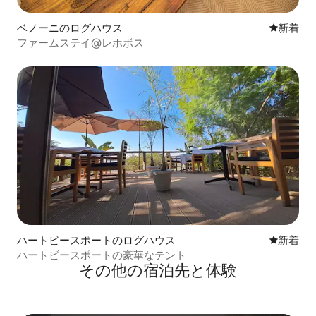
ベノーニのログハウス
新しい宿
新着
ファームステイ@レホボス
ハートビースポートのログハウス
新しい宿
新着
ハートビースポートの豪華なテント
その他の宿⁠泊⁠先と体⁠験