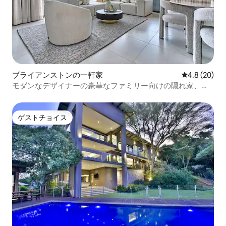
ブライアンストンの一軒家
レビュー20
4.8 (20)
モダンなデザイナーの豪華なファミリー向けの隠れ家、サ
ントンに滞在しよう
ゲストチョイス
ゲストチョイス