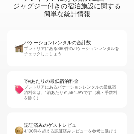
ジ⁠ャ⁠グ⁠ジ⁠ー⁠付⁠き⁠の宿⁠泊⁠施⁠設⁠に関⁠す⁠る
簡⁠単⁠な統⁠計⁠情⁠報
バケーションレ⁠ン⁠タ⁠ル⁠の合⁠計⁠数
プレトリアにある380件のバケーションレンタルを
チェックしましょう
1泊あたりの最⁠低⁠宿⁠泊⁠料⁠金
プレトリアにあるバケーションレンタルの最低宿
泊料金は、1泊あたり¥1,584 JPYです（税・手数料
を除く）
認証済みのゲ⁠ス⁠ト⁠レ⁠ビ⁠ュ⁠ー
4,190件を超える認証済みレビューを参考に選びま