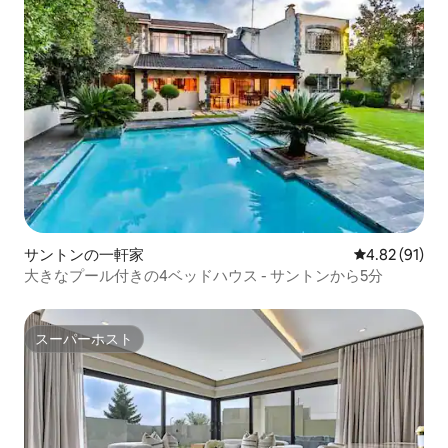
サントンの一軒家
レビュー91件
4.82 (91)
大きなプール付きの4ベッドハウス - サントンから5分
スーパーホスト
スーパーホスト