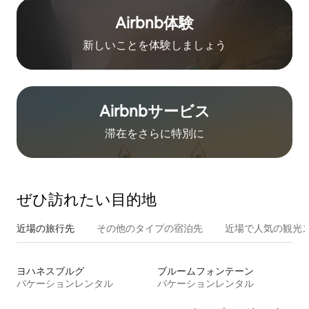
Airbnb体験
新しいことを体験しましょう
Airbnb⁠サ⁠ー⁠ビ⁠ス
滞在をさ⁠ら⁠に特⁠別⁠に
ぜひ訪⁠れ⁠た⁠い目⁠的⁠地
近場の旅行先
その他のタ⁠イ⁠プ⁠の宿⁠泊⁠先
近場で人気の観光
ヨハネスブルグ
ブルームフォンテーン
バケーションレンタル
バケーションレンタル