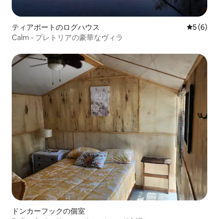
ティアポートのログハウス
レビュー
5 (6)
Calm - プレトリアの豪華なヴィラ
ドンカーフックの個室