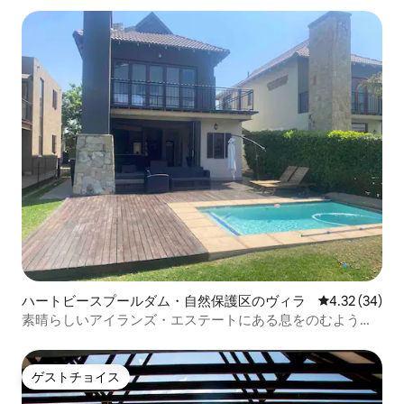
ハートビースプールダム・自然保護区のヴィラ
レビュー34件
4.32 (34)
素晴らしいアイランズ・エステートにある息をのむような
家
ゲストチョイス
ゲストチョイス