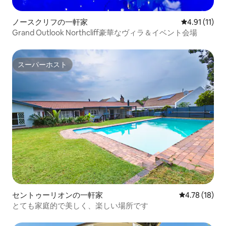
ノースクリフの一軒家
レビュー11件
4.91 (11)
Grand Outlook Northcliff豪華なヴィラ＆イベント会場
スーパーホスト
スーパーホスト
セントゥーリオンの一軒家
レビュー18件
4.78 (18)
とても家庭的で美しく、楽しい場所です