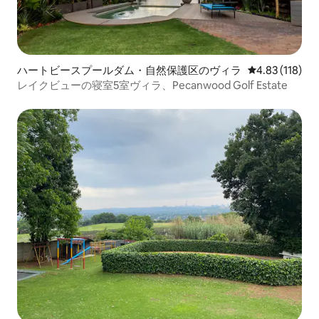
ハートビースプールダム・自然保護区のヴィラ
レビュー118件
4.83 (118)
レイクビューの寝室5室ヴィラ、Pecanwood Golf Estate