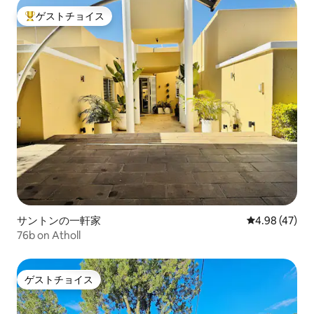
ゲストチョイス
大好評のゲストチョイスです。
サントンの一軒家
レビュー47件
4.98 (47)
76b on Atholl
ゲストチョイス
ゲストチョイス