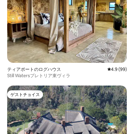
ティアポートのログハウス
レビュー99
4.9 (99)
Still Watersプレトリア東ヴィラ
ゲストチョイス
ゲストチョイス