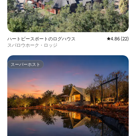
ハートビースポートのログハウス
レビュー22件
4.86 (22)
スパロウホーク・ロッジ
スーパーホスト
スーパーホスト