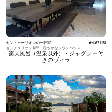
セントゥーリオンの一軒家
レビュー15件
4.67 (15)
センチュリオン R55：穏やかなタウンハウス
露天風呂（温泉以外）・ジャグジー付
きのヴィラ
スーパーホスト
スーパーホスト