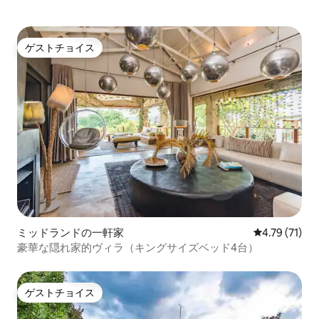
ゲストチョイス
ゲストチョイス
ミッドランドの一軒家
レビュー71件
4.79 (71)
豪華な隠れ家的ヴィラ（キングサイズベッド4台）
ゲストチョイス
ゲストチョイス