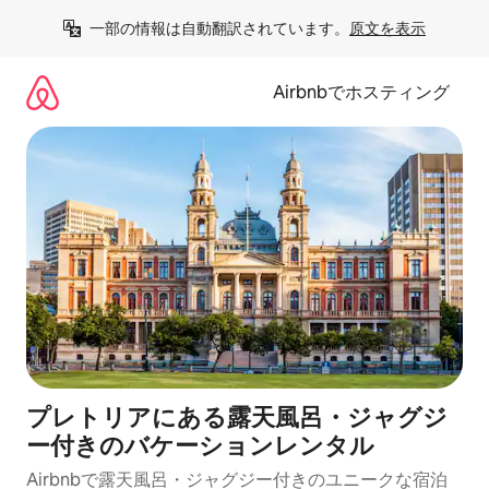
コ
一部の情報は自動翻訳されています。
原文を表示
ン
テ
ン
Airbnbでホスティング
ツ
に
ス
キ
ッ
プ
プレトリアにある露天風呂・ジャグジ
ー付きのバケーションレンタル
Airbnbで露天風呂・ジャグジー付きのユニークな宿泊