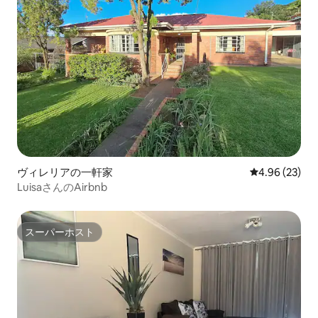
ヴィレリアの一軒家
レビュー23件
4.96 (23)
LuisaさんのAirbnb
スーパーホスト
スーパーホスト