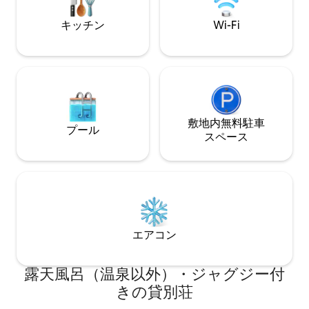
キッチン
Wi-Fi
敷地内無料駐⁠車
プール
ス⁠ペ⁠ー⁠ス
エアコン
露天風呂（温泉以外）・ジャグジー付
きの貸別荘