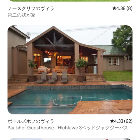
ノースクリフのヴィラ
レビュー8件
4.38 (8)
第二の我が家
ポールズホフのヴィラ
レビュー62件
4.33 (62)
Paulshof Guesthouse - Hluhluwe 3ベッドジャグジーバス