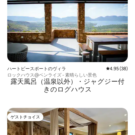
ハートビースポートのヴィラ
レビュー38件
4.95 (38)
ロックハウス@ベンライズ - 素晴らしい景色
露天風呂（温泉以外）・ジャグジー付
きのログハウス
ゲストチョイス
ゲストチョイス