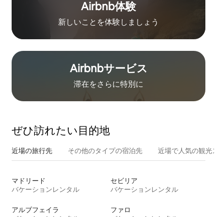
Airbnb体験
新しいことを体験しましょう
Airbnb⁠サ⁠ー⁠ビ⁠ス
滞在をさ⁠ら⁠に特⁠別⁠に
ぜひ訪⁠れ⁠た⁠い目⁠的⁠地
近場の旅行先
その他のタ⁠イ⁠プ⁠の宿⁠泊⁠先
近場で人気の観光
マドリード
セビリア
バケーションレンタル
バケーションレンタル
アルブフェイラ
ファロ