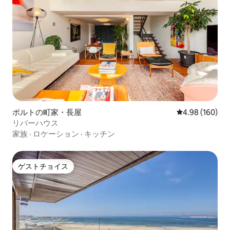
ポルトの町家・長屋
レビュー160件
4.98 (160)
リバーハウス
家族
·
ロケーション
·
キッチン
ゲストチョイス
ゲストチョイス