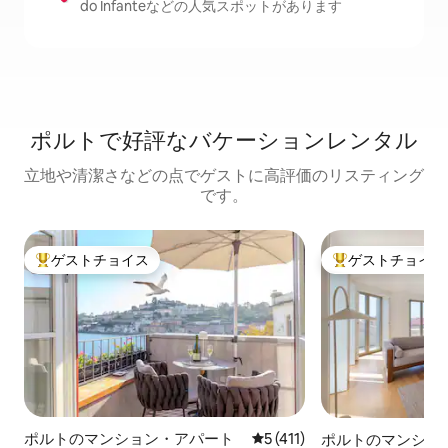
do Infanteなどの人気スポットがあります
ポルトで好評なバケーションレンタル
立地や清潔さなどの点でゲストに高評価のリスティング
です。
ゲストチョイス
ゲストチョイス
大好評のゲストチョイスです。
大好評のゲストチ
ポルトのマンション・アパート
レビュー411件、5つ星中5
5 (411)
ポルトのマンショ