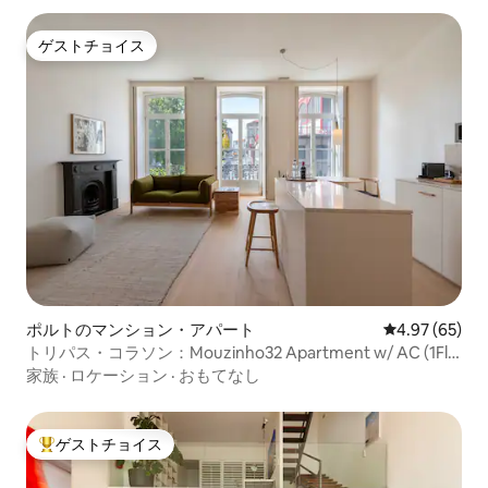
ゲストチョイス
ゲストチョイス
ポルトのマンション・アパート
レビュー65件
4.97 (65)
トリパス・コラソン：Mouzinho32 Apartment w/ AC (1Fl
E)
家族
·
ロケーション
·
おもてなし
ゲストチョイス
大好評のゲストチョイスです。