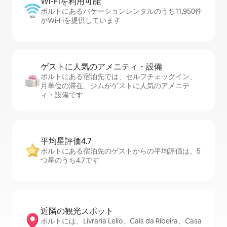
Wi-Fiを利⁠用⁠可⁠能
ポルトにあるバケーションレンタルのうち11,950件
がWi-Fiを提供しています
ゲストに人⁠気⁠のア⁠メ⁠ニ⁠テ⁠ィ・設⁠備
ポルトにある宿泊先では、セ⁠ル⁠フチ⁠ェ⁠ッ⁠ク⁠イ⁠ン、
月単位の滞在、ジムがゲストに人気のアメニテ
ィ・設備です
平均星評価4.7
ポルトにある宿泊先のゲストからの平均評価は、5
つ星のうち4.7です
近隣の観光ス⁠ポ⁠ッ⁠ト
ポルトには、Livraria Lello、Cais da Ribeira、Casa