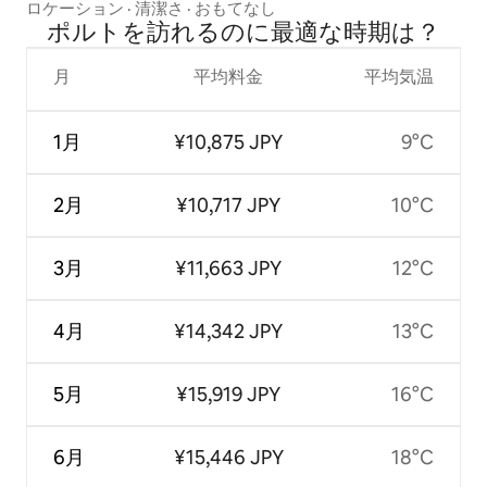
スのラグジュアリー
ロケーション
·
清潔さ
·
おもてなし
ポルトを訪⁠れ⁠るの⁠に最⁠適⁠な時⁠期⁠は⁠？
月
平均料金
平均気温
1月
¥10,875 JPY
9°C
2月
¥10,717 JPY
10°C
3月
¥11,663 JPY
12°C
4月
¥14,342 JPY
13°C
5月
¥15,919 JPY
16°C
6月
¥15,446 JPY
18°C