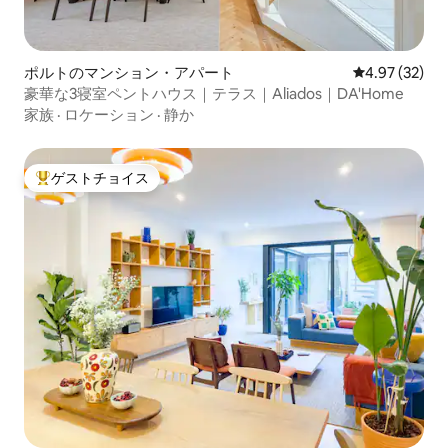
ポルトのマンション・アパート
レビュー32件
4.97 (32)
豪華な3寝室ペントハウス｜テラス｜Aliados｜DA'Home
家族
·
ロケーション
·
静か
ゲストチョイス
大好評のゲストチョイスです。