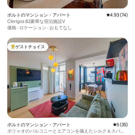
ポルトのマンション・アパート
レビュー74件
4.93 (74)
Clerigos 82豪華な宿泊施設V
価格
·
ロケーション
·
おもてなし
ゲストチョイス
大好評のゲストチョイスです。
ポルトのマンション・アパート
レビュー3
5 (35)
ボリャオのバルコニーとエアコンを備えたシルク＆スパイ