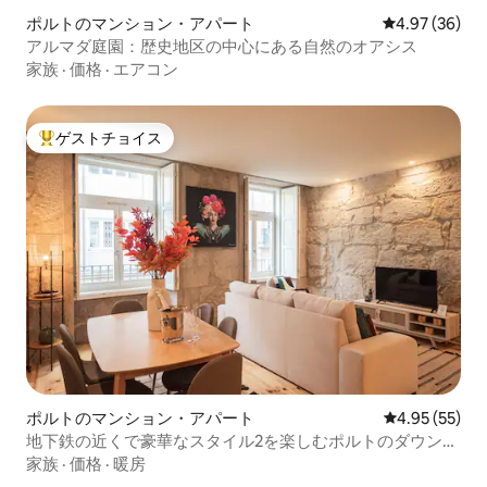
ポルトのマンション・アパート
レビュー36件
4.97 (36)
アルマダ庭園：歴史地区の中心にある自然のオアシス
家族
·
価格
·
エアコン
ゲストチョイス
大好評のゲストチョイスです。
ポルトのマンション・アパート
レビュー55件
4.95 (55)
地下鉄の近くで豪華なスタイル2を楽しむポルトのダウンタ
ウン
家族
·
価格
·
暖房