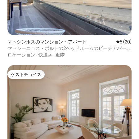
マトシンホスのマンション・アパート
レビュー2
5 (20)
マトシーニョス・ポルトの2ベッドルームのビーチアパート
メント
ロケーション
·
快適さ
·
近隣
ゲストチョイス
ゲストチョイス