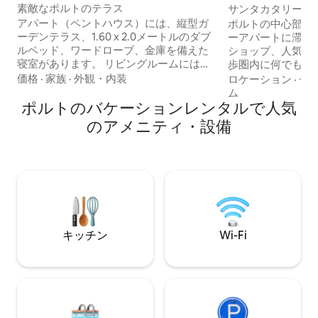
ト
素敵なポルトのテラス
サンタカタリーナ
付き
アパート（ペントハウス）には、縦型ガ
ポルトの中心部に
ーデンテラス、1.60 x 2.0メートルのダブ
ーアパートに滞在
ルベッド、ワードローブ、金庫を備えた
ショップ、人気の
寝室があります。 リビングルームにはソ
歩圏内に何でもあ
ファ、4Kテレビ、ケーブルチャンネル、
ころにあります。
価格
·
家族
·
外観・内装
ロケーション
·
チ
Netflix、Rotel Bluetoothサウンドシステ
良いこの寝室2室
ム
ム、無料ドリンク付きミニバーがありま
ポルトのバケーションレンタルで人気
洗練されたモダン
す。 キッチンには、電子レンジ、冷蔵
ご家族やグループ
のアメニティ・設備
庫、食器洗い機、IHコンロ、トースタ
す。 ポルトガル
ー、ケトル、Nespressoが備わっていま
れた各お部屋は、
す。 ビデとシャワー、ヘアドライヤーと
感じられる、高級
アメニティ（シャワージェル、シャンプ
します。 ベビーパック（ベビーベッド、
ー、ボディクリーム）、アイロンとアイ
ベビーバス、タオ
ロン台を備えたフルバスルーム。
ィ、ハイチェア）
けます。
キッチン
Wi-Fi