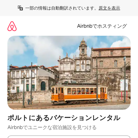
コ
一部の情報は自動翻訳されています。
原文を表示
ン
テ
ン
Airbnbでホスティング
ツ
に
ス
キ
ッ
プ
ポルトにあるバケーションレンタル
Airbnbでユニークな宿泊施設を見つける