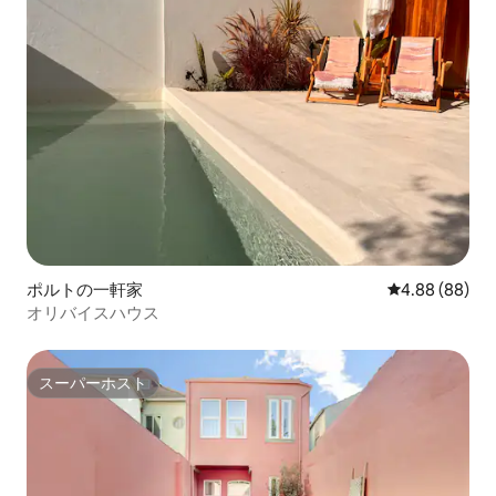
ポルトの一軒家
レビュー88件
4.88 (88)
オリバイスハウス
スーパーホスト
スーパーホスト