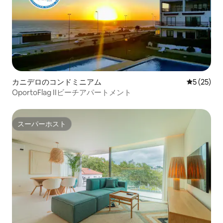
カニデロのコンドミニアム
レビュー2
5 (25)
OportoFlag IIビーチアパートメント
スーパーホスト
スーパーホスト