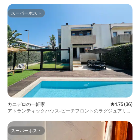
スーパーホスト
スーパーホスト
カニデロの一軒家
レビュー36件
4.75 (36)
アトランティックハウス-ビーチフロントのラグジュアリー
ホーム
スーパーホスト
スーパーホスト