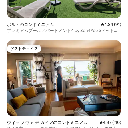
ポルトのコンドミニアム
レビュー91件
4.84 (91)
プレミアムプールアパートメント4 by Zen4You 3ベッドル
ーム
ゲストチョイス
ゲストチョイス
ヴィラ·ノヴァ·デ·ガイアのコンドミニアム
レビュー110件
4.97 (110)