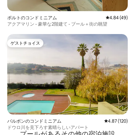
ポルトのコンドミニアム
レビュー49件
4.84 (49)
アクアマリン - 豪華な2階建て - プール＋街の眺望
ゲストチョイス
ゲストチョイス
バルボンのコンドミニアム
レビュー120件
4.87 (120)
ドウロ川を見下ろす素晴らしいアパート
プールがあるその他の宿泊施設