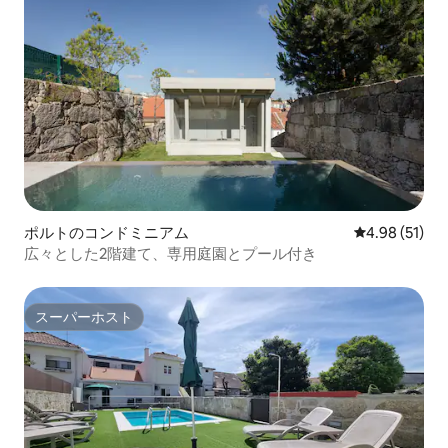
ポルトのコンドミニアム
レビュー51件
4.98 (51)
広々とした2階建て、専用庭園とプール付き
スーパーホスト
スーパーホスト