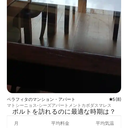
ペラフィタのマンション・アパート
レビュー
5 (8)
マトシーニョス-シーズアパートメントカボダスマレス
ポルトを訪⁠れ⁠るの⁠に最⁠適⁠な時⁠期⁠は⁠？
月
平均料金
平均気温