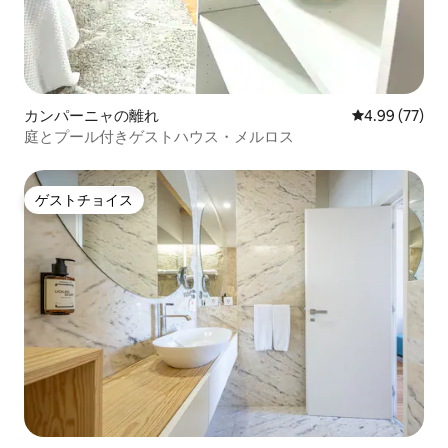
カンパーニャの離れ
レビュー77件
4.99 (77)
庭とプール付きゲストハウス・メルロス
ゲストチョイス
ゲストチョイス