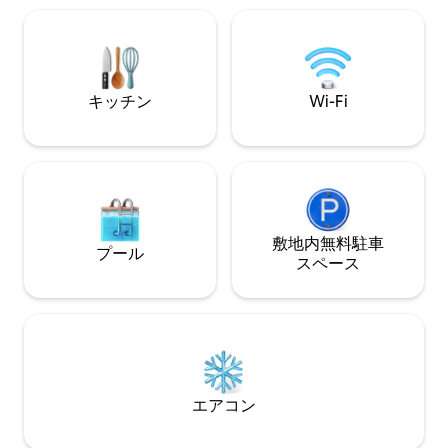
ださい： → プー
→ 屋外用リクラ
外プール → ラウ
リアがある静かな庭園 
コンとストリーミ
キッチン
Wi-Fi
敷地内無料駐⁠車
プール
ス⁠ペ⁠ー⁠ス
エアコン