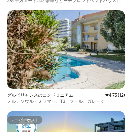
284平方メートルの豪華なビーチフロントペントハウス | プ
ール＆ポルト
グルピリャレスのコンドミニアム
レビュー12件
4.75 (12)
ノルテソウル・ミラマー、T3、プール、ガレージ
スーパーホスト
スーパーホスト