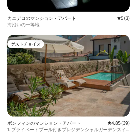
カニデロのマンション・アパート
レビュー
5 (3)
海沿いの一等地
ゲストチョイス
ゲストチョイス
ボンフィンのマンション・アパート
レビュー39件
4.85 (39)
1. プライベートプール付きプレジデンシャルガーデンスイ
ート