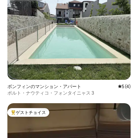
ボンフィンのマンション・アパート
レビュー
5 (4)
ポルト・ナウティコ・フォンタイニャス 3
ゲストチョイス
大好評のゲストチョイスです。