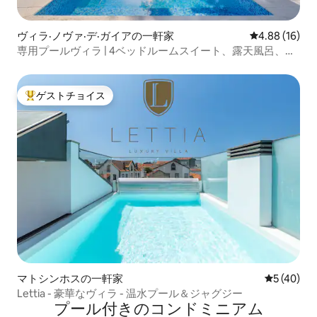
ヴィラ·ノヴァ·デ·ガイアの一軒家
レビュー16件
4.88 (16)
専用プールヴィラ | 4ベッドルームスイート、露天風呂、パ
ティオ
ゲストチョイス
大好評のゲストチョイスです。
マトシンホスの一軒家
レビュー4
5 (40)
Lettia - 豪華なヴィラ - 温水プール＆ジャグジー
プール付きのコンドミニアム