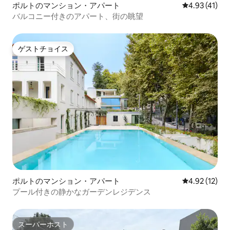
ポルトのマンション・アパート
レビュー41件
4.93 (41)
バルコニー付きのアパート、街の眺望
ゲストチョイス
ゲストチョイス
ポルトのマンション・アパート
レビュー12件
4.92 (12)
プール付きの静かなガーデンレジデンス
スーパーホスト
スーパーホスト