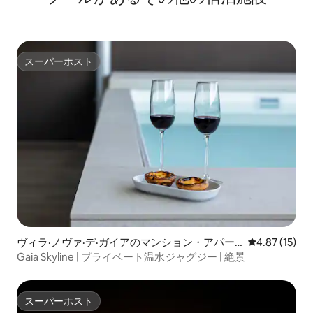
スーパーホスト
スーパーホスト
ヴィラ·ノヴァ·デ·ガイアのマンション・アパー
レビュー15件
4.87 (15)
ト
Gaia Skyline | プライベート温水ジャグジー | 絶景
スーパーホスト
スーパーホスト