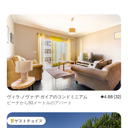
ヴィラ·ノヴァ·デ·ガイアのコンドミニアム
レビュー32件
4.88 (32)
ビーチから50メートルのアパート
ゲストチョイス
大好評のゲストチョイスです。