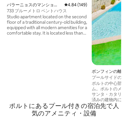
パラーニョスのマンショ
レビュー149件、5つ星中4.84
4.84 (149)
ン・アパート
733 ブルーメトロ ペントハウス
Studio apartment located on the second
floor of a traditional century-old building,
equipped with all modern amenities for a
comfortable stay. It is located less than
300 metres (a 5-minute walk) from the
“Combatentes” metro station, offering
quick, easy and convenient access to
the Historic Centre (a 6 to 8-minute
journey to Aliados / Historic Centre). It
features an outdoor area with a private,
covered and heated swimming pool
ボンフィンの離れ
(from late September to May), shared
プールサイドのパ
with the other guests.
ンチックなポルト
ポルトの中心部に
ム。ポルトのメイ
サンタ・カタリー
済みの建物内にあります。 
ポルトにあるプール付きの宿泊先で人
ド・ボリャオとカ
まで徒歩圏内。ド
気のアメニティ・設備
館、その他の人気
ロで簡単にアクセ
ップルでの滞在に最適です