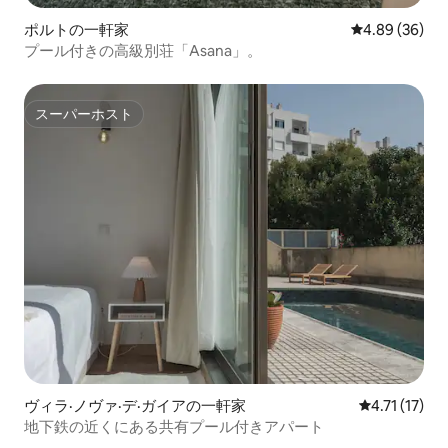
ポルトの一軒家
レビュー36件
4.89 (36)
プール付きの高級別荘「Asana」。
スーパーホスト
スーパーホスト
ヴィラ·ノヴァ·デ·ガイアの一軒家
レビュー17件
4.71 (17)
地下鉄の近くにある共有プール付きアパート