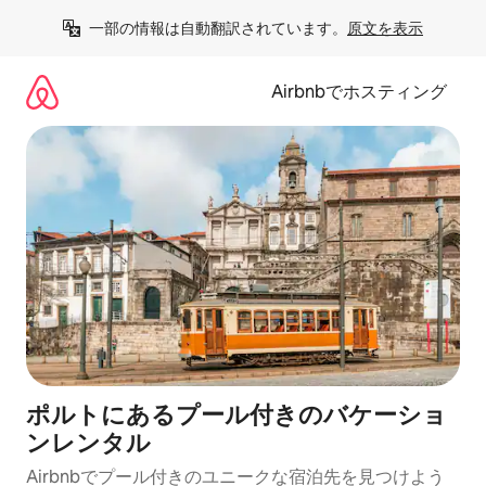
コ
一部の情報は自動翻訳されています。
原文を表示
ン
テ
ン
Airbnbでホスティング
ツ
に
ス
キ
ッ
プ
ポルトにあるプール付きのバケーショ
ンレンタル
Airbnbでプール付きのユニークな宿泊先を見つけよう