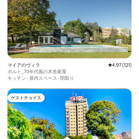
マイアのヴィラ
レビュー121
4.97 (121)
ポルト_70年代風の木造家屋
キッチン
·
屋内スペース
·
間取り
ゲストチョイス
ゲストチョイス