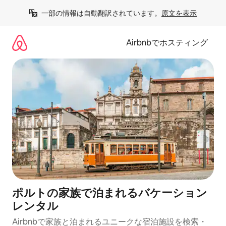
コ
一部の情報は自動翻訳されています。
原文を表示
ン
テ
ン
Airbnbでホスティング
ツ
に
ス
キ
ッ
プ
ポルトの家族で泊まれるバケーション
レンタル
Airbnbで家族と泊まれるユニークな宿泊施設を検索・