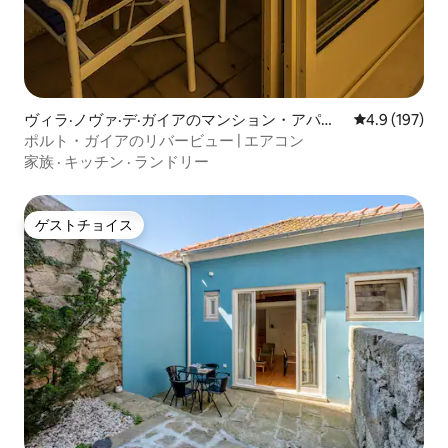
ヴィラ·ノヴァ·デ·ガイアのマンション・アパー
レビュー197
4.9 (197)
ト
ポルト・ガイアのリバービュー | エアコン
家族
·
キッチン
·
ランドリー
ゲストチョイス
ゲストチョイス