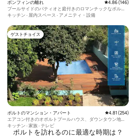
ボンフィンの離れ
レビュー146件
4.86 (146)
プールサイドのパティオと庭付きのロマンチックなポルト
のスタジオ
キッチン
·
屋内スペース
·
アメニティ・設備
ゲストチョイス
ゲストチョイス
ポルトのマンション・アパート
レビュー254件
4.81 (254)
エアコン付きのオポルトプールハウス、ダウンタウン地下
鉄
キッチン
·
家族
·
テレビ
ポルトを訪⁠れ⁠るの⁠に最⁠適⁠な時⁠期⁠は⁠？