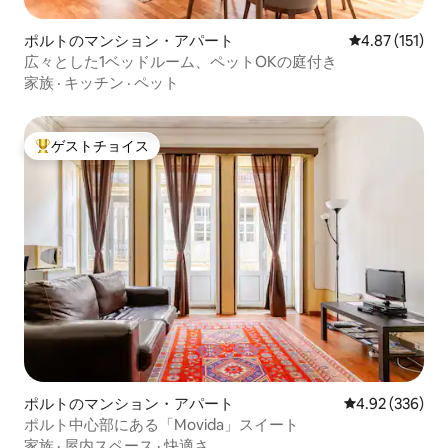
ポルトのマンション・アパート
レビュー151
4.87 (151)
広々とした1ベッドルーム、ペットOKの庭付き
家族
·
キッチン
·
ペット
ゲストチョイス
大好評のゲストチョイスです。
ポルトのマンション・アパート
レビュー336件
4.92 (336)
ポルト中心部にある「Movida」スイート
家族
·
屋内スペース
·
快適さ