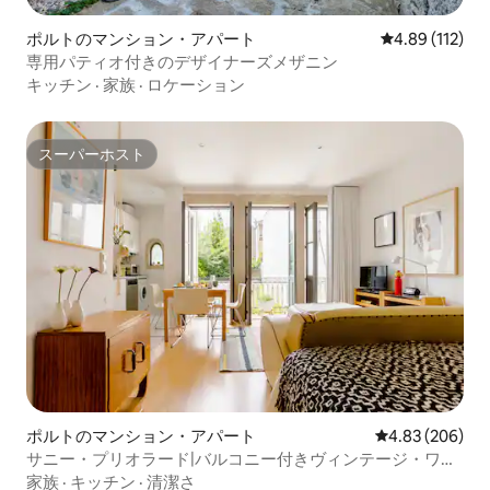
ポルトのマンション・アパート
レビュー112件
4.89 (112)
専用パティオ付きのデザイナーズメザニン
キッチン
·
家族
·
ロケーション
スーパーホスト
スーパーホスト
ポルトのマンション・アパート
レビュー206件
4.83 (206)
サニー・プリオラード|バルコニー付きヴィンテージ・ワン
ルーム
家族
·
キッチン
·
清潔さ