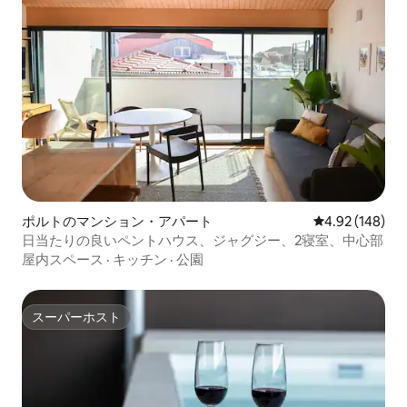
ポルトのマンション・アパート
レビュー148件
4.92 (148)
日当たりの良いペントハウス、ジャグジー、2寝室、中心部
屋内スペース
·
キッチン
·
公園
スーパーホスト
スーパーホスト