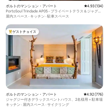
ポルトのマンション・アパート
レビュー134件
4.93 (134)
PortoSoul Trindade AP05 - プライベートテラス＆ジャグジ
ー
屋内スペース
·
キッチン
·
駐車スペース
ゲストチョイス
大好評のゲストチョイスです。
ポルトのマンション・アパート
レビュー776件
4.92 (776)
ジャグジー付きデラックスペントハウス、2名様用＋駐車場
キッチン
·
屋内スペース
·
サイクリング