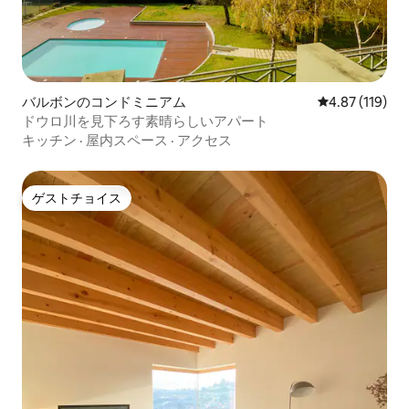
バルボンのコンドミニアム
レビュー119件
4.87 (119)
ドウロ川を見下ろす素晴らしいアパート
キッチン
·
屋内スペース
·
アクセス
ゲストチョイス
ゲストチョイス