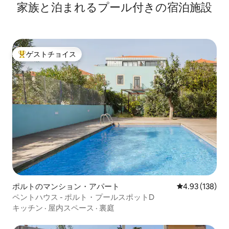
家族と泊まれるプール付きの宿泊施設
ゲストチョイス
大好評のゲストチョイスです。
ポルトのマンション・アパート
レビュー138件
4.93 (138)
ペントハウス - ポルト・プールスポットD
キッチン
·
屋内スペース
·
裏庭