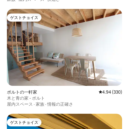
ゲストチョイス
ゲストチョイス
ポルトの一軒家
レビュー330件
4.94 (330)
木と青の家 - ポルト
屋内スペース
·
家族
·
情報の正確さ
ゲストチョイス
ゲストチョイス