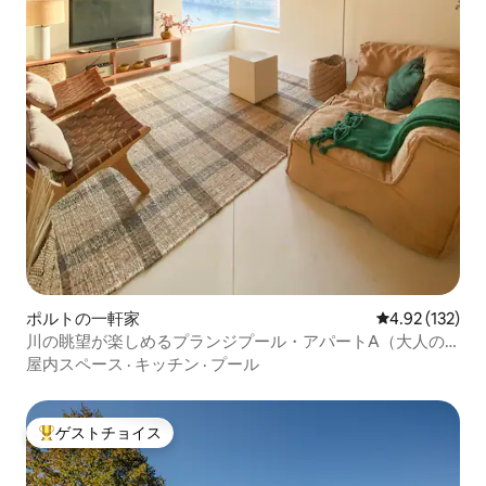
ポルトの一軒家
レビュー132件
4.92 (132)
川の眺望が楽しめるプランジプール・アパートA（大人の
み）
屋内スペース
·
キッチン
·
プール
ゲストチョイス
大好評のゲストチョイスです。