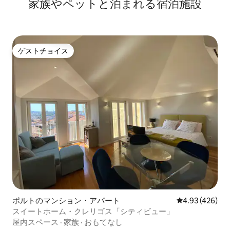
家族やペットと泊まれる宿泊施設
ゲストチョイス
ゲストチョイス
ポルトのマンション・アパート
レビュー426件
4.93 (426)
スイートホーム・クレリゴス「シティビュー」
屋内スペース
·
家族
·
おもてなし