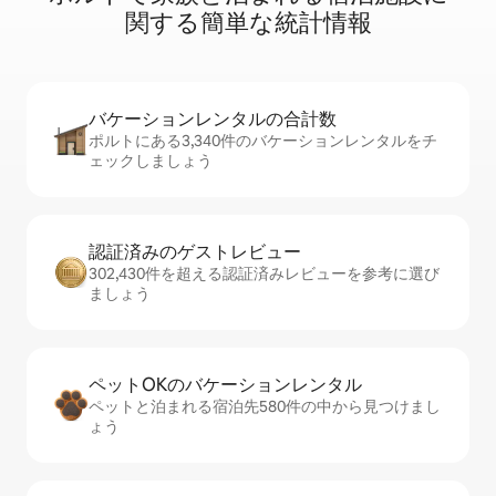
関⁠す⁠る簡⁠単⁠な統⁠計⁠情⁠報
バケーションレ⁠ン⁠タ⁠ル⁠の合⁠計⁠数
ポルトにある3,340件のバケーションレンタルをチ
ェックしましょう
認証済みのゲ⁠ス⁠ト⁠レ⁠ビ⁠ュ⁠ー
302,430件を超える認証済みレビューを参考に選び
ましょう
ペットOKのバ⁠ケ⁠ー⁠シ⁠ョ⁠ンレ⁠ン⁠タ⁠ル
ペットと泊まれる宿泊先580件の中から見つけまし
ょう