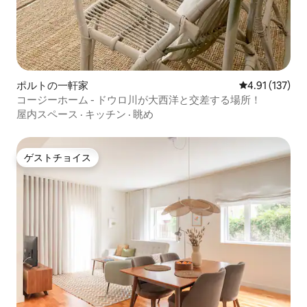
ポルトの一軒家
レビュー137
4.91 (137)
コージーホーム - ドウロ川が大西洋と交差する場所！
屋内スペース
·
キッチン
·
眺め
ゲストチョイス
ゲストチョイス