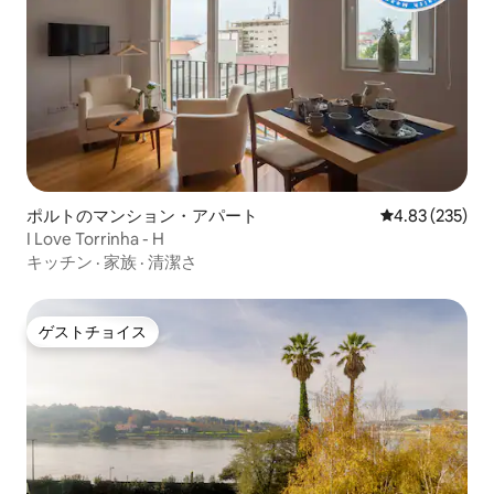
ポルトのマンション・アパート
レビュー235件
4.83 (235)
I Love Torrinha - H
キッチン
·
家族
·
清潔さ
ゲストチョイス
ゲストチョイス