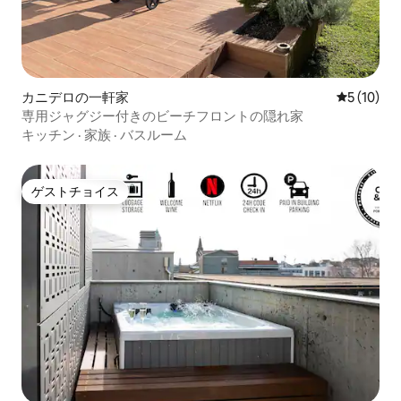
カニデロの一軒家
レビュー1
5 (10)
専用ジャグジー付きのビーチフロントの隠れ家
キッチン
·
家族
·
バスルーム
ゲストチョイス
ゲストチョイス