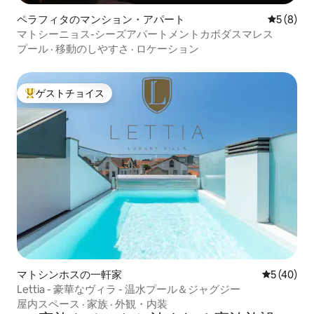
ペラフィタのマンション・アパート
レビュー
5 (8)
マトシーニョス-シーズアパートメントカボダスマレス
プール
·
移動のしやすさ
·
ロケーション
ゲストチョイス
大好評のゲストチョイスです。
マトシンホスの一軒家
レビュー4
5 (40)
Lettia - 豪華なヴィラ - 温水プール＆ジャグジー
屋内スペース
·
家族
·
外観・内装