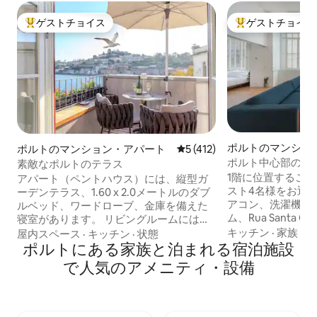
ゲストチョイス
ゲストチョイス
大好評のゲストチョイスです。
大好評のゲストチ
ポルトのマンショ
ポルトのマンション・アパート
レビュー412件、5つ星中5
5 (412)
ート
ポルト中心部の1
素敵なポルトのテラス
ンション・アパー
1階に位置するこ
アパート（ペントハウス）には、縦型ガ
スト4名様をお迎
ーデンテラス、1.60 x 2.0メートルのダブ
アコン、洗濯機、
ルベッド、ワードローブ、金庫を備えた
ム、Rua Santa 
寝室があります。 リビングルームにはソ
ーを備えています
ファ、4Kテレビ、ケーブルチャンネル、
キッチン
·
家族
·
河
屋内スペース
·
キッチン
·
状態
ムは引き戸を通っ
Netflix、Rotel Bluetoothサウンドシステ
ポルトにある家族と泊まれる宿泊施設
ながり、上の階の
ム、無料ドリンク付きミニバーがありま
で人気のアメニティ・設備
用バルコニーがあ
す。 キッチンには、電子レンジ、冷蔵
場、アリアードス
庫、食器洗い機、IHコンロ、トースタ
ります。 お子様連れのゲストの方は、ご
ー、ケトル、Nespressoが備わっていま
要望に応じてベビ
す。 ビデとシャワー、ヘアドライヤーと