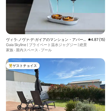
ヴィラ·ノヴァ·デ·ガイアのマンション・アパー
レビュー15件
4.87 (15)
ト
Gaia Skyline | プライベート温水ジャグジー | 絶景
家族
·
屋内スペース
·
プール
ゲストチョイス
大好評のゲストチョイスです。