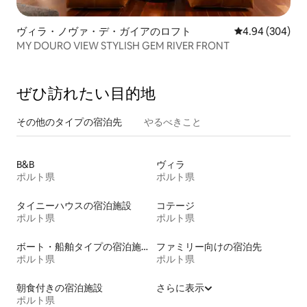
ヴィラ・ノヴァ・デ・ガイアのロフト
レビュー304件
4.94 (304)
MY DOURO VIEW STYLISH GEM RIVER FRONT
ぜひ訪⁠れ⁠た⁠い目⁠的⁠地
その他のタ⁠イ⁠プ⁠の宿⁠泊⁠先
やるべきこと
B&B
ヴィラ
ポルト県
ポルト県
タイニーハウスの宿泊施設
コテージ
ポルト県
ポルト県
ボート・船舶タイプの宿泊施設
ファミリー向けの宿泊先
ポルト県
ポルト県
朝食付きの宿泊施設
さらに表示
ポルト県