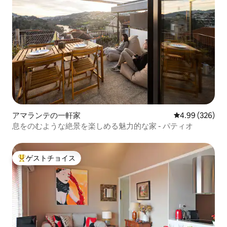
アマランテの一軒家
レビュー326件
4.99 (326)
息をのむような絶景を楽しめる魅力的な家 - パティオ
ゲストチョイス
大好評のゲストチョイスです。