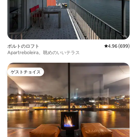
ポルトのロフト
レビュー699件
4.96 (699)
Apartreboleira。眺めのいいテラス
ゲストチョイス
ゲストチョイス