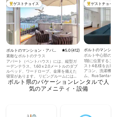
ゲストチョイス
ゲストチョイス
大好評のゲストチョイスです。
大好評のゲストチ
ポルトのマンショ
ポルトのマンション・アパー
レビュー412件、5つ星中5.0
5.0 (412)
ート
ト
ポルト中心部の1
素敵なポルトのテラス
ンション・アパー
1階に位置するこ
アパート（ペントハウス）には、縦型ガ
スト4名様をお迎
ーデンテラス、1.60 x 2.0メートルのダブ
アコン、洗濯機、
ルベッド、ワードローブ、金庫を備えた
ム、Rua Santa 
寝室があります。 リビングルームにはソ
ポルト県のバケーションレンタルで人
ーを備えています
ファ、4Kテレビ、ケーブルチャンネル、
ムは引き戸を通っ
Netflix、Rotel Bluetoothサウンドシステ
気のアメニティ・設備
ながり、上の階の
ム、無料ドリンク付きミニバーがありま
用バルコニーがあ
す。 キッチンには、電子レンジ、冷蔵
場、アリアードス
庫、食器洗い機、IHコンロ、トースタ
ります。 お子様連れのゲストの方は、ご
ー、ケトル、Nespressoが備わっていま
要望に応じてベビ
す。 ビデとシャワー、ヘアドライヤーと
をご利用いただけ
アメニティ（シャワージェル、シャンプ