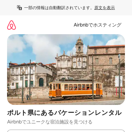
コ
一部の情報は自動翻訳されています。
原文を表示
ン
テ
ン
Airbnbでホスティング
ツ
に
ス
キ
ッ
プ
ポルト県にあるバケーションレンタル
Airbnbでユニークな宿泊施設を見つける