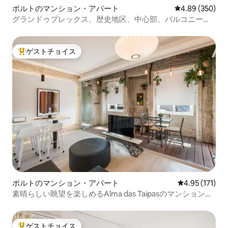
ポルトのマンション・アパート
レビュー350件
4.89 (350)
グランドゥプレックス、歴史地区、中心部、バルコニーと
エアコン
ゲストチョイス
大好評のゲストチョイスです。
ポルトのマンション・アパート
レビュー171
4.95 (171)
素晴らしい眺望を楽しめるAlma das Taipasのマンション・
アパート
ゲストチョイス