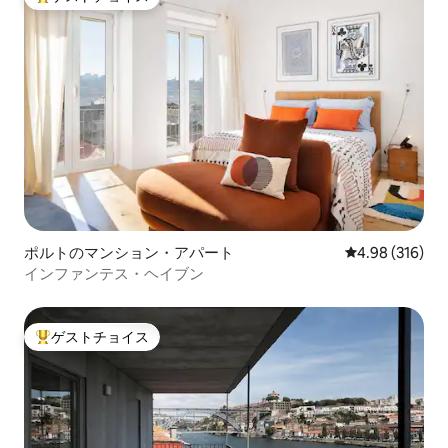
大好評のゲストチョイスです。
ポルトのマンション・アパート
レビュー316件
4.98 (316)
インファンテス・ヘイブン
ゲストチョイス
大好評のゲストチョイスです。