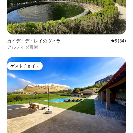
カイデ・デ・レイのヴィラ
レビュー3
5 (34)
アルメイダ農園
ゲストチョイス
ゲストチョイス