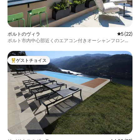
ポルトのヴィラ
レビュー2
5 (22)
ポルト市内中心部近くのエアコン付きオーシャンフロント
ヴィラ
ゲストチョイス
大好評のゲストチョイスです。