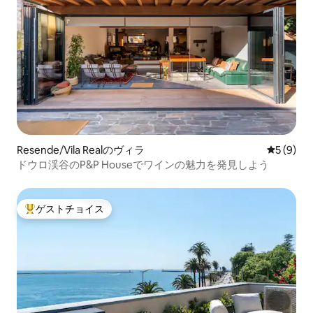
Resende/Vila Realのヴィラ
レビュー
5 (9)
ドウロ渓谷のP&P Houseでワインの魅力を発見しよう
ゲストチョイス
大好評のゲストチョイスです。