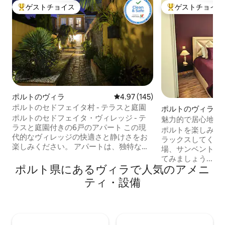
ゲストチョイス
ゲストチョイス
大好評のゲストチョイスです。
大好評のゲストチ
ポルトのヴィラ
レビュー145件、5つ星中4.97
4.97 (145)
ポルトのセドフェイタ村 - テラスと庭園
ポルトのヴィラ
ポルトのセドフェイタ・ヴィレッジ - テ
魅力的で居心地の
ラスと庭園付きの6戸のアパート この現
ーム、AC、パテ
ポルトを楽しみ、Su
代的なヴィレッジの快適さと静けさをお
ラックスしてください。 ボ
楽しみください。 アパートは、独特なオ
場、サンベント駅
ープンコンセプトのレイアウト、強いコ
てみましょう...
ントラストのある単色の配色、木製の表
ポルト県にあるヴィラで人気のアメニ
晴らしいタイルを
面、特別な家具と装飾が特徴です。 これ
でショッピングを
ティ・設備
らの居心地の良い家は、ポルトの中心部
ズの中庭の庭での
に位置する改装された小さな村にあり、
だり、素敵な太陽
コーヒーメーカー、Wi-Fi、テレビなどの
りしてください！ #a
設備が充実しています。 ポルトでの1日の
ト #旅行 #ヨーロ
終わりにテラスや裏庭でリラックスして