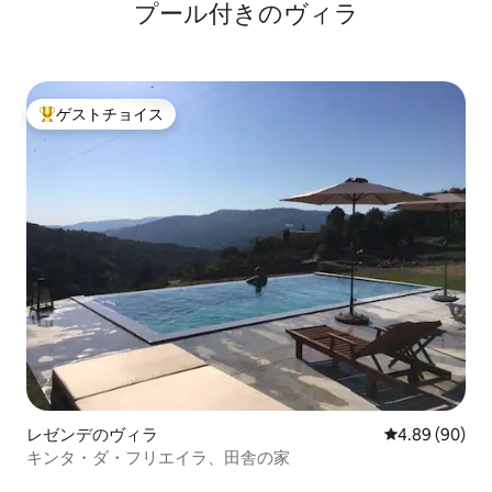
プール付きのヴィラ
ゲストチョイス
大好評のゲストチョイスです。
レゼンデのヴィラ
レビュー90件
4.89 (90)
キンタ・ダ・フリエイラ、田舎の家