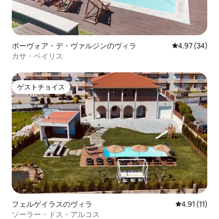
ポーヴォア・デ・ヴァルジンのヴィラ
レビュー34件
4.97 (34)
カサ・ベイリス
ゲストチョイス
ゲストチョイス
フェルゲイラスのヴィラ
レビュー11件
4.91 (11)
ソーラー・ドス・アルコス