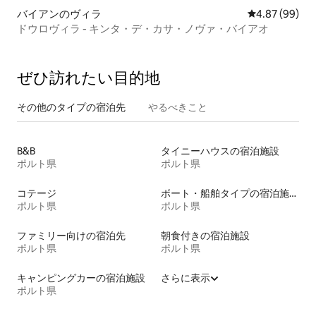
バイアンのヴィラ
レビュー99件
4.87 (99)
ドウロヴィラ - キンタ・デ・カサ・ノヴァ・バイアオ
ぜひ訪⁠れ⁠た⁠い目⁠的⁠地
その他のタ⁠イ⁠プ⁠の宿⁠泊⁠先
やるべきこと
B&B
タイニーハウスの宿泊施設
ポルト県
ポルト県
コテージ
ボート・船舶タイプの宿泊施設
ポルト県
ポルト県
ファミリー向けの宿泊先
朝食付きの宿泊施設
ポルト県
ポルト県
キャンピングカーの宿泊施設
さらに表示
ポルト県