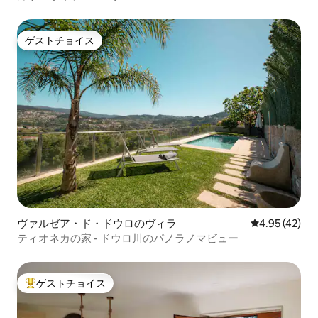
ゲストチョイス
ゲストチョイス
ヴァルゼア・ド・ドウロのヴィラ
レビュー42件
4.95 (42)
ティオネカの家 - ドウロ川のパノラノマビュー
ゲストチョイス
大好評のゲストチョイスです。