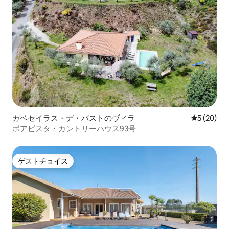
カベセイラス・デ・バストのヴィラ
レビュー2
5 (20)
ボアビスタ・カントリーハウス93号
ゲストチョイス
ゲストチョイス