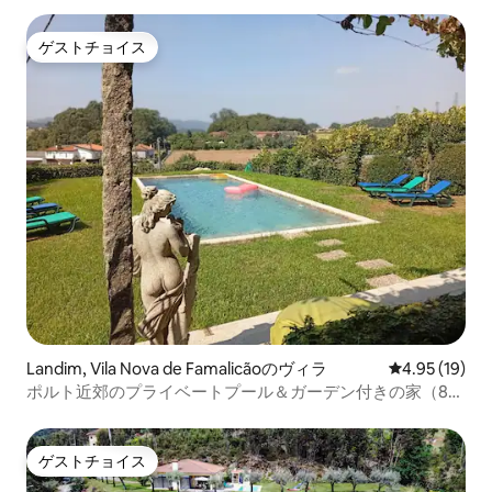
ゲストチョイス
ゲストチョイス
Landim, Vila Nova de Famalicãoのヴィラ
レビュー19件
4.95 (19)
ポルト近郊のプライベートプール＆ガーデン付きの家（8名
様用）
ゲストチョイス
ゲストチョイス