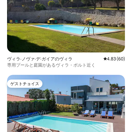
ヴィラ·ノヴァ·デ·ガイアのヴィラ
レビュー60件
4.83 (60)
専用プールと庭園があるヴィラ・ポルト近く
ゲストチョイス
ゲストチョイス