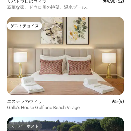
リバドウロのヴィラ
レビュー52件
4.98 (52)
豪華な家、ドウロ川の眺望、温水プール。
ゲストチョイス
ゲストチョイス
エステラのヴィラ
レビュー
5 (9)
Gallo's House Golf and Beach Village
スーパーホスト
スーパーホスト