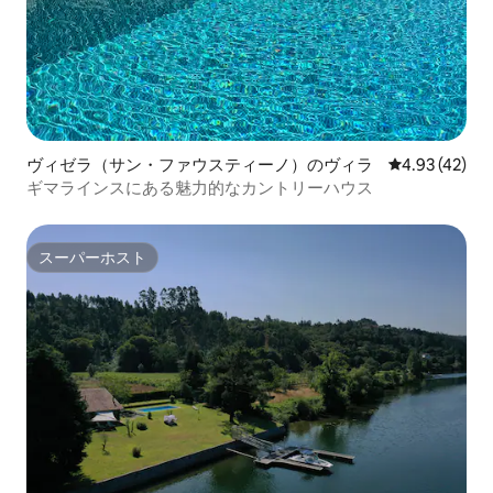
ヴィゼラ（サン・ファウスティーノ）のヴィラ
レビュー42件
4.93 (42)
ギマラインスにある魅力的なカントリーハウス
スーパーホスト
スーパーホスト