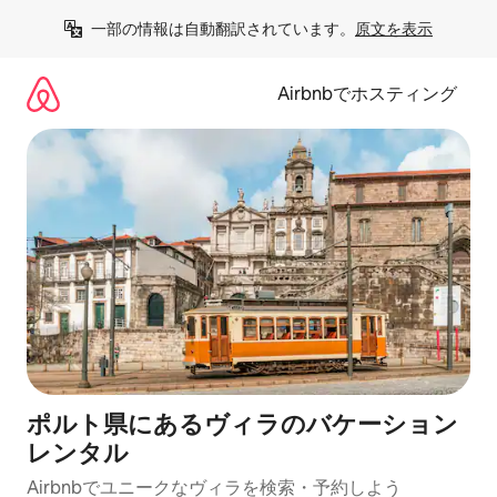
コ
一部の情報は自動翻訳されています。
原文を表示
ン
テ
ン
Airbnbでホスティング
ツ
に
ス
キ
ッ
プ
ポルト県にあるヴィラのバケーション
レンタル
Airbnbでユニークなヴィラを検索・予約しよう