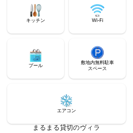
ベストプライス #居
ください。
日当たりの良い
キッチン
Wi-Fi
敷地内無料駐⁠車
プール
ス⁠ペ⁠ー⁠ス
エアコン
まるまる貸切のヴィラ