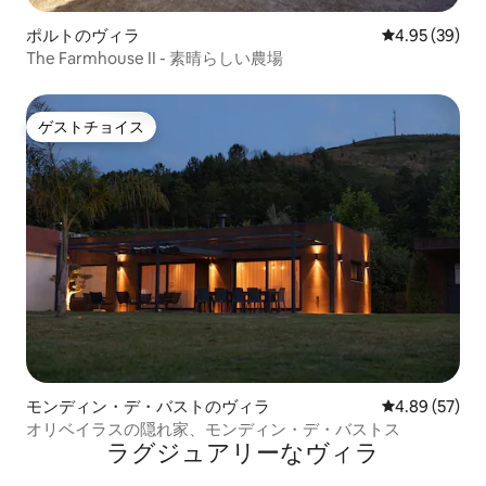
ポルトのヴィラ
レビュー39件
4.95 (39)
The Farmhouse II - 素晴らしい農場
ゲストチョイス
ゲストチョイス
モンディン・デ・バストのヴィラ
レビュー57件
4.89 (57)
オリベイラスの隠れ家、モンディン・デ・バストス
ラグジュアリーなヴィラ