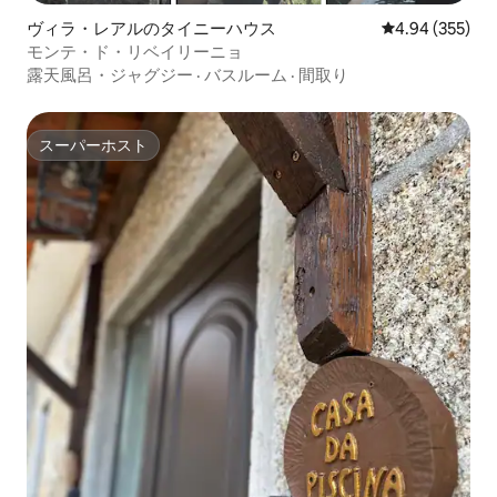
ヴィラ・レアルのタイニーハウス
レビュー355件
4.94 (355)
モンテ・ド・リベイリーニョ
露天風呂・ジャグジー
·
バスルーム
·
間取り
スーパーホスト
スーパーホスト