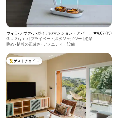
ヴィラ·ノヴァ·デ·ガイアのマンション・アパー
レビュー15件
4.87 (15)
ト
Gaia Skyline | プライベート温水ジャグジー | 絶景
眺め
·
情報の正確さ
·
アメニティ・設備
ゲストチョイス
大好評のゲストチョイスです。