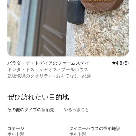
パラダ・デ・トデイアのファームステイ
レビュー5
4.8 (5)
キンタ・ドス・シャオス - プールハウス
就寝環境のクオリティ
·
おもてなし
·
家族
ぜひ訪⁠れ⁠た⁠い目⁠的⁠地
その他のタ⁠イ⁠プ⁠の宿⁠泊⁠先
やるべきこと
コテージ
タイニーハウスの宿泊施設
ポルト県
ポルト県