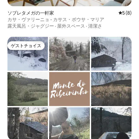
ソブレタメガの一軒家
レビュー
5 (8)
カサ・ヴァリーニョ - カサス・ボウサ・マリア
露天風呂・ジャグジー
·
屋外スペース
·
清潔さ
ゲストチョイス
ゲストチョイス