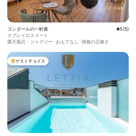
ゴンダールの一軒家
レビュー
5 (5)
スブレイロスイート
露天風呂・ジャグジー
·
おもてなし
·
情報の正確さ
ゲストチョイス
大好評のゲストチョイスです。