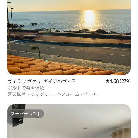
ヴィラ·ノヴァ·デ·ガイアのヴィラ
レビュー279件
4.68 (279)
ポルトで海を体験
露天風呂・ジャグジー
·
バスルーム
·
ビーチ
スーパーホスト
スーパーホスト