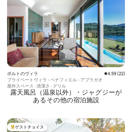
ポルトのヴィラ
レビュー22件
4.59 (22)
プライベートヴィラ - ペナフィエル - アブラガオ
屋外スペース
·
清潔さ
·
グリル
露天風呂（温泉以外）・ジャグジーが
あるその他の宿泊施設
ゲストチョイス
大好評のゲストチョイスです。