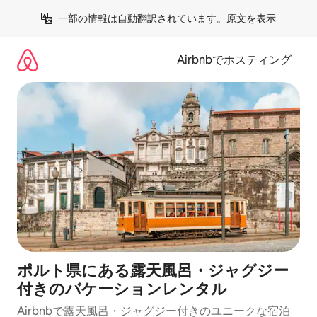
コ
一部の情報は自動翻訳されています。
原文を表示
ン
テ
ン
Airbnbでホスティング
ツ
に
ス
キ
ッ
プ
ポルト県にある露天風呂・ジャグジー
付きのバケーションレンタル
Airbnbで露天風呂・ジャグジー付きのユニークな宿泊