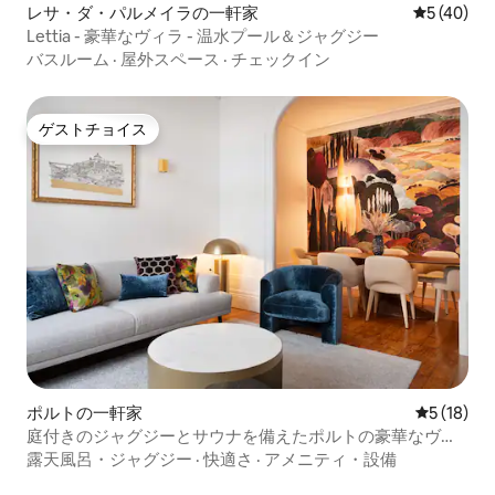
レサ・ダ・パルメイラの一軒家
レビュー4
5 (40)
Lettia - 豪華なヴィラ - 温水プール＆ジャグジー
バスルーム
·
屋外スペース
·
チェックイン
ゲストチョイス
ゲストチョイス
ポルトの一軒家
レビュー1
5 (18)
庭付きのジャグジーとサウナを備えたポルトの豪華なヴィ
ラ
露天風呂・ジャグジー
·
快適さ
·
アメニティ・設備