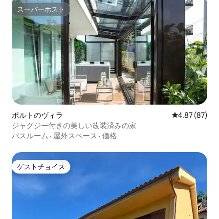
スーパーホスト
スーパーホスト
ポルトのヴィラ
レビュー87件
4.87 (87)
ジャグジー付きの美しい改装済みの家
バスルーム
·
屋外スペース
·
価格
ゲストチョイス
ゲストチョイス