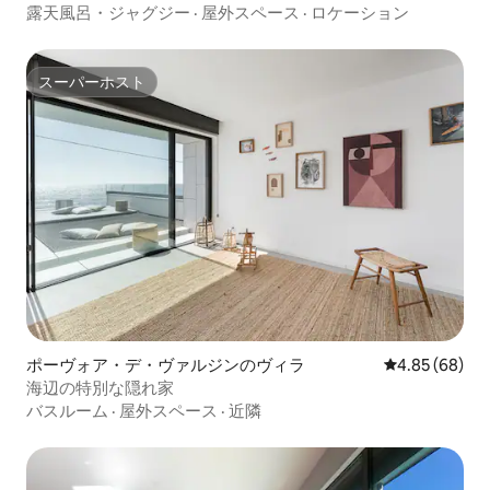
露天風呂・ジャグジー
·
屋外スペース
·
ロケーション
スーパーホスト
スーパーホスト
ポーヴォア・デ・ヴァルジンのヴィラ
レビュー68件
4.85 (68)
海辺の特別な隠れ家
バスルーム
·
屋外スペース
·
近隣