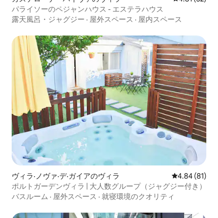
パライソーのペジャンハウス - エステラハウス
露天風呂・ジャグジー
·
屋外スペース
·
屋内スペース
ヴィラ·ノヴァ·デ·ガイアのヴィラ
レビュー81件
4.84 (81)
ポルトガーデンヴィラ | 大人数グループ（ジャグジー付き）
バスルーム
·
屋外スペース
·
就寝環境のクオリティ