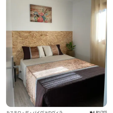
カステロ・デ・パイヴァのヴィラ
レビュー32件
4.81 (32)