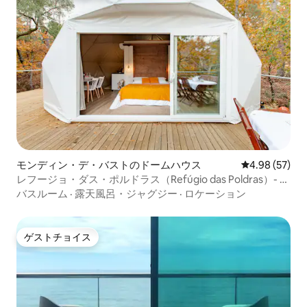
モンディン・デ・バストのドームハウス
レビュー57件
4.98 (57)
レフージョ・ダス・ポルドラス（Refúgio das Poldras）- グ
ランピング
バスルーム
·
露天風呂・ジャグジー
·
ロケーション
ゲストチョイス
ゲストチョイス