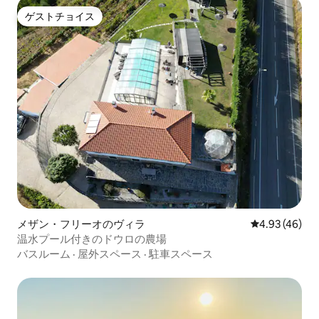
ゲストチョイス
ゲストチョイス
メザン・フリーオのヴィラ
レビュー46件
4.93 (46)
温水プール付きのドウロの農場
バスルーム
·
屋外スペース
·
駐車スペース