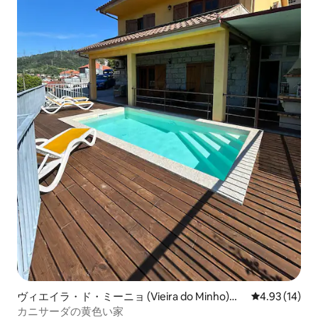
ヴィエイラ・ド・ミーニョ (Vieira do Minho)の
レビュー14件
4.93 (14)
ヴィラ
カニサーダの黄色い家