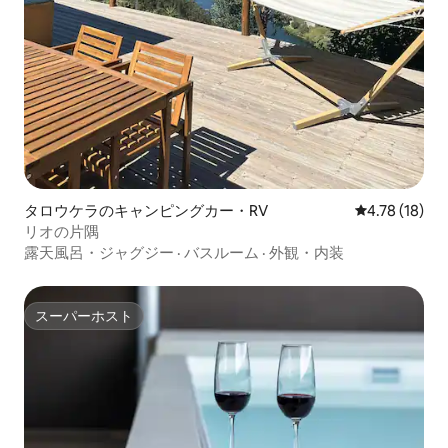
タロウケラのキャンピングカー・RV
レビュー18件
4.78 (18)
リオの片隅
露天風呂・ジャグジー
·
バスルーム
·
外観・内装
スーパーホスト
スーパーホスト