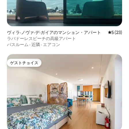
ヴィラ·ノヴァ·デ·ガイアのマンション・アパート
レビュー2
5 (23)
ラバドーレスビーチの高級アパート
バスルーム
·
近隣
·
エアコン
ゲストチョイス
ゲストチョイス