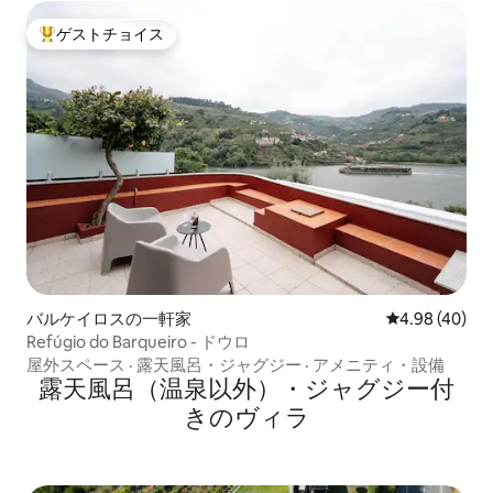
ゲストチョイス
大好評のゲストチョイスです。
バルケイロスの一軒家
レビュー40件
4.98 (40)
Refúgio do Barqueiro - ドウロ
屋外スペース
·
露天風呂・ジャグジー
·
アメニティ・設備
露天風呂（温泉以外）・ジャグジー付
きのヴィラ