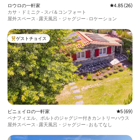
ロウロの一軒家
レビュー26件
4.85 (26)
カサ・ドミニク - スパ＆コンフォート
屋外スペース
·
露天風呂・ジャグジー
·
ロケーション
ゲストチョイス
大好評のゲストチョイスです。
ピニェイロの一軒家
レビュー6
5 (69)
ペナフィエル、ポルトのジャグジー付きカントリーハウス
屋外スペース
·
露天風呂・ジャグジー
·
おもてなし