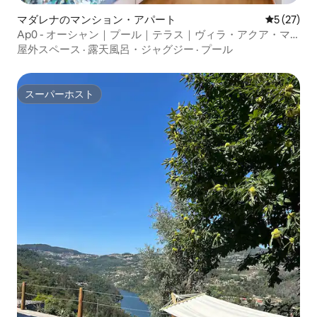
マダレナのマンション・アパート
レビュー2
5 (27)
Ap0 - オーシャン｜プール｜テラス｜ヴィラ・アクア・マ
ダレナ
屋外スペース
·
露天風呂・ジャグジー
·
プール
スーパーホスト
スーパーホスト