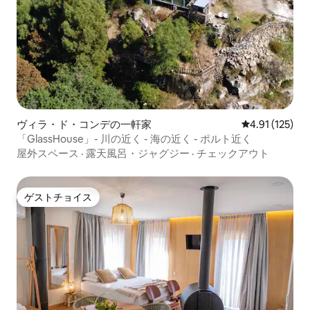
ヴィラ・ド・コンデの一軒家
レビュー125
4.91 (125)
「GlassHouse」- 川の近く - 海の近く - ポルト近く
屋外スペース
·
露天風呂・ジャグジー
·
チェックアウト
ゲストチョイス
ゲストチョイス