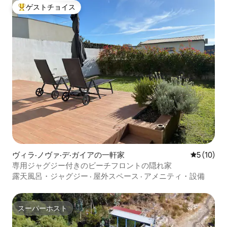
ゲストチョイス
大好評のゲストチョイスです。
ヴィラ·ノヴァ·デ·ガイアの一軒家
レビュー1
5 (10)
専用ジャグジー付きのビーチフロントの隠れ家
露天風呂・ジャグジー
·
屋外スペース
·
アメニティ・設備
スーパーホスト
スーパーホスト