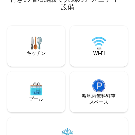
薪✔ ストーブ・暖
Bárbara Abreu Arquitetosによる差別化
設備
グジー ✔ 高速Wi-
された建築。 宿泊施設から数メートルの
専用駐車場（予約
場所に無料駐車場があります。 素晴らし
す）
い場所です！
キッチン
Wi-Fi
敷地内無料駐⁠車
プール
ス⁠ペ⁠ー⁠ス