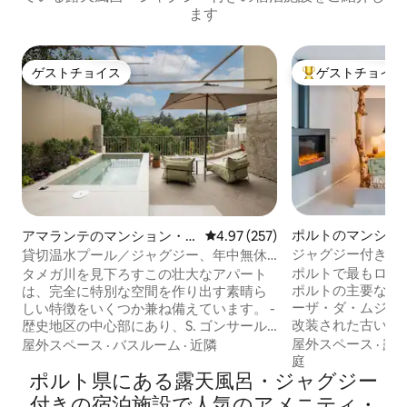
ます
ゲストチョイス
ゲストチョイス
ゲストチョイス
大好評のゲストチ
ポルトのマンショ
アマランテのマンション・
レビュー257件、5つ星中4.97
4.97 (257)
ート
アパート
ジャグジー付きデ
貸切温水プール／ジャグジー、年中無休
ス、2名様用＋駐
の川の眺め
ポルトで最もロマ
タメガ川を見下ろすこの壮大なアパート
ポルトの主要な大
は、完全に特別な空間を作り出す素晴ら
ーザ・ダ・ムジカ
しい特徴をいくつか兼ね備えています。 -
改装された古い家
歴史地区の中心部にあり、S. ゴンサール
豪華なアパートで
教会から200メートル、タメガ川から数メ
屋外スペース
·
露
屋外スペース
·
バスルーム
·
近隣
チックな雰囲気の
ートル。 - プール／ジャグジーは一年中
庭
ポルト県にある露天風呂・ジャグジー
屋をお探し✔なら
温水になっています。 ダイニングエリア
すめです。 ✔ 専
と川の景色を楽しめる広いパティオ。 -
付きの宿泊施設で人気のアメニティ・