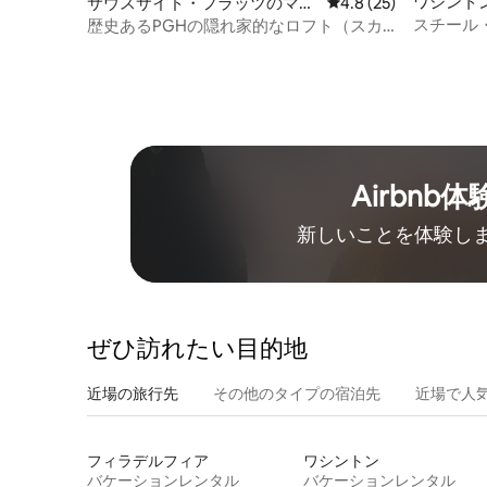
ワシント
サウスサイド・フラッツのマン
レビュー25件、5つ星
4.8 (25)
ション・アパート
スチール・
歴史あるPGHの隠れ家的なロフト（スカ
圏内のスポ
イライン付き）
Airbnb体
新しいことを体験し
ぜひ訪⁠れ⁠た⁠い目⁠的⁠地
近場の旅行先
その他のタ⁠イ⁠プ⁠の宿⁠泊⁠先
近場で人
フィラデルフィア
ワシントン
バケーションレンタル
バケーションレンタル