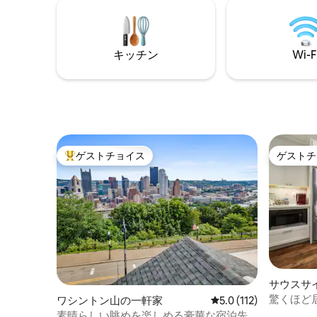
しみください。ダウンタウン、PPGペイ
装を備え
ントアリーナ、ストリップ・ディストリ
です。ご
クトからわずか数分の場所にあり、ラグ
試合観戦
ジュアリー、広いスペース、都会の利便
です。無
キッチン
Wi-F
性が完璧に融合しています。✨ 今すぐ予
ルで最高
約！⭐⭐⭐⭐⭐
歩圏内で
ゲストチョイス
ゲストチ
大好評のゲストチョイスです。
ゲストチ
サウスサ
町家・長
驚くほど
ワシントン山の一軒家
レビュー112件、5つ
5.0 (112)
外スペース
素晴らしい眺めを楽しめる豪華な宿泊先