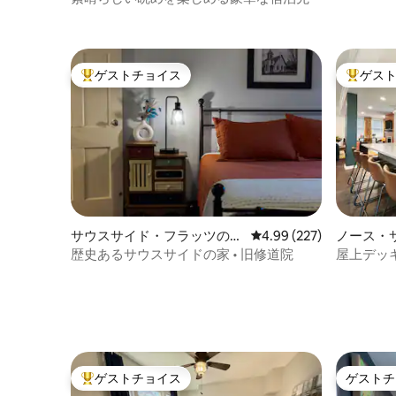
ゲストチョイス
ゲス
大好評のゲストチョイスです。
大好評の
サウスサイド・フラッツの一
レビュー227件、5つ星
4.99 (227)
ノース・
軒家
歴史あるサウスサイドの家 • 旧修道院
屋上デッ
ージ駐車
ゲストチョイス
ゲストチ
大好評のゲストチョイスです。
ゲストチ