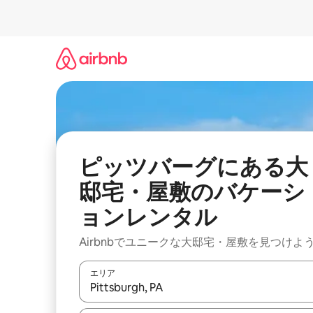
コ
ン
テ
ン
ツ
に
ス
キ
ッ
プ
ピッツバーグにある大
邸宅・屋敷のバケーシ
ョンレンタル
Airbnbでユニークな大邸宅・屋敷を見つけよ
エリア
検索結果が表示されたら、上下の矢印キーを使っ