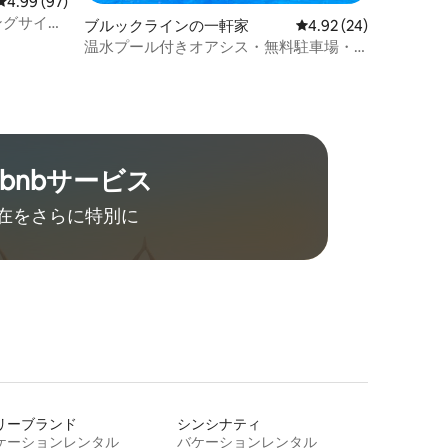
レビュー97件、5つ星中4.99つ星の平均評価
4.99 (97)
ングサイズ
ブルックラインの一軒家
レビュー24件、5つ星
4.92 (24)
、アーケー
温水プール付きオアシス・無料駐車場・
PGHまで5分
rbnb⁠サ⁠ー⁠ビ⁠ス
在をさ⁠ら⁠に特⁠別⁠に
リーブランド
シンシナティ
ケーションレンタル
バケーションレンタル