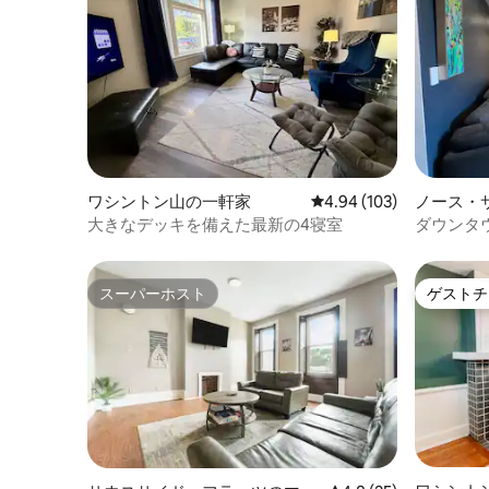
ワシントン山の一軒家
レビュー103件、5つ星
4.94 (103)
ノース・
大きなデッキを備えた最新の4寝室
ダウンタ
広い6ベ
スーパーホスト
ゲストチ
スーパーホスト
ゲストチ