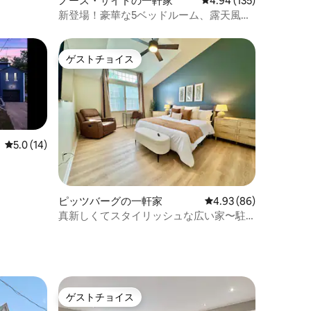
ノース・サイドの一軒家
レビュー135件、5つ星
4.94 (135)
新登場！豪華な5ベッドルーム、露天風
呂・ジャグジー付き。スタジアムまで徒
歩
ゲストチョイス
ゲストチョイス
レビュー14件、5つ星中5.0つ星の平均評価
5.0 (14)
ピッツバーグの一軒家
レビュー86件、5つ星
4.93 (86)
真新しくてスタイリッシュな広い家〜駐
車場〜劇場
ゲストチョイス
ゲストチョイス