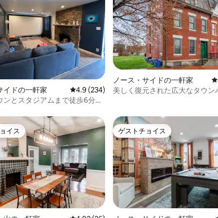
ノース・サイドの一軒家
レ
中4.94つ星の平均評価
サイドの一軒家
レビュー234件、5つ星中4.9つ星の平均評価
4.9 (234)
美しく復元された広大なタウン
14名様用
ウンとスタジアムまで徒歩6分の
ッドルーム、駐車場付き
ョイス
ゲストチョイス
ョイス
ゲストチョイス