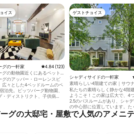
ョイス
ゲストチョイス
ョイス
ゲストチョイス
中4.93つ星の平均評価
ーグの一軒家
レビュー123件、5つ星中4.84つ星の平均評価
4.84 (123)
ーグの動物園近くにあるペット
シャディサイドの一軒家
先、12名様まで宿泊可能
ーグのアッパー・ローレンスビ
素晴らしい4階建ての家｜サウ
、広々とした4ベッドルームのペ
｜徒歩圏内
私たちの素晴らしく静かな4階
の宿泊先。ピッツバーグ動物園、
ようこそ！この家は広大で、4
プ・ディストリクト、子供病
2.5のバスルームがあり、シャ
ラー・ストリートのレストラン
の中心部に位置しています。た
分です。PNCパーク、アクリシ
ーグの大邸宅・屋敷で人気のアメニ
レストラン、コーヒーショップ
タジアム、PPGペインツ・アリ
お店まで徒歩圏内で、ジャイア
ッツバーグ大学／カーネギーメ
グルマーケット地区までわずか
のアクセスが便利です。 プロ
す！ メモリーフォームマットレス付きベ
ン、豪華な主寝室、モダンな内