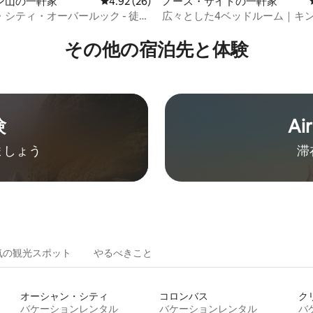
ン山の一軒家
レビュー26件、5つ星中4.92つ星の平均評価
4.92 (26)
ノース・サイドの一軒家
中4.8つ星の平均評価
シティ・オーバールック - 徒歩
広々とした4ベッドルーム｜キ
ット + 犬同伴OK
ベッド2台、ファイヤーピット
ド、駐車場
その他の宿⁠泊⁠先と体⁠験
験
Ai
ましょう
滞
気の観光スポット
やるべきこと
オーシャン・シティ
コロンバス
ク
バケーションレンタル
バケーションレンタル
バ