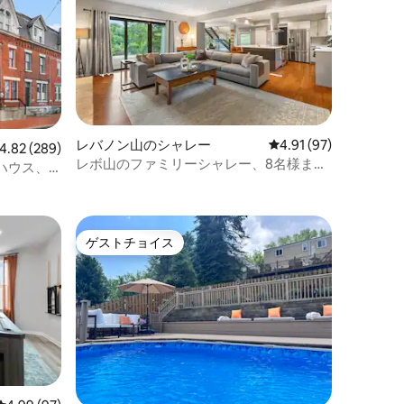
レバノン山のシャレー
レビュー97件、5つ星
4.91 (97)
ビュー289件、5つ星中4.82つ星の平均評価
4.82 (289)
レボ山のファミリーシャレー、8名様まで
ハウス、
ご宿泊いただけます、屋外スペース付き
ゲストチョイス
ゲストチョイス