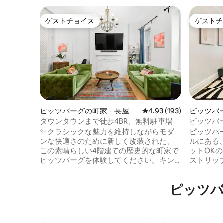
ゲストチョイス
ゲストチ
ゲストチョイス
ゲストチ
ピッツバーグの町家・長屋
レビュー193件、5つ星
4.93 (193)
ピッツバ
ダウンタウンまで徒歩4BR、無料駐車場
ピッツバ
OKの宿泊
✨ クラシックな魅力を維持しながらモダ
ピッツバ
ンな快適さのために新しく改装された、
ルにある
この素晴らしい4階建ての歴史的な町家で
ットOK
ピッツバーグを体験してください。キン
ストリッ
グベッド2台とダブルベッド4台で最大12
院、バト
名様までご宿泊いただけます。ご家族連
街から数
ピッツバ
れ、グループ、または出張に最適です。
ュア・ス
設備の整ったキッチン、専用のワークス
ーナ、ピ
ペース、リラックスできるプライベート
ロン大学へ
のイングリッシュ・コートヤードをお楽
のキッチ