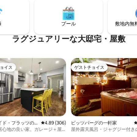
ッド⭐4台（キング2台/クイーン
たオープンレイアウトのお部屋
ウナ ⭐2つのプライベートデッキ
家族連れ、UPMCでの医療滞在、
+エアマットレス+折りたたみベ
旅行、卒業式、団体旅行に最適
+ベビーベッド1台 ⭐洗濯機・乾
料駐車場があり、ローレンスビ
i
プール
敷地内無料駐
駐車場（3台） 私のチームと私は、ご滞在
のレストランやショップまで徒
前、ご滞在中、ご滞在後、24時間
す。
応しています！
ラグジュアリーな大邸宅・屋敷
ョイス
ゲストチョイス
ョイス
ゲストチョイス
イド・フラッツの
レビュー306件、5つ星中4.89つ星の平均評価
4.89 (306)
ピッツバーグの一軒家
屋
居心地の良い家、ガレージ＋屋
屋外露天風呂・ジャグジー付き
星中5.0つ星の平均評価
付き！ 5寝室/2バスルーム
ャスなサウスサイドスロープハ