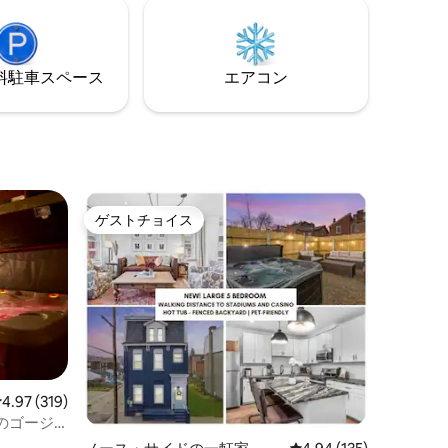
2台） ⭐サ
キ ⭐ 無料の洗濯機・乾燥機 路上駐車スペ
 ⭐布団
ース⭐2台分（無料） ⭐ パックNプレイ＆
ッド1台
ハイチェア 滞在前後と滞在中、24時間
燥機 ⭐屋外
365日対応のサポートチームが対応いたし
⁠車ス⁠ペ⁠ー⁠ス
エアコン
ます！
365日対
ゲストチョイス
ゲストチョイス
レビュー319件、5つ星中4.97つ星の平均評価
4.97 (319)
のゴージ
ウス