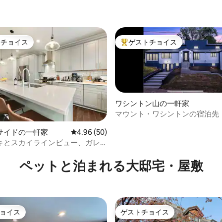
トチョイス
ゲストチョイス
ゲストチョイスです。
大好評のゲストチョイスです。
ワシントン山の一軒家
マウント・ワシントンの宿泊先
中4.99つ星の平均評価
サイドの一軒家
レビュー50件、5つ星中4.96つ星の平均評価
4.96 (50)
キとスカイラインビュー、ガレ
場
ペットと泊まれる大邸宅・屋敷
ョイス
ゲストチョイス
ョイス
ゲストチョイス