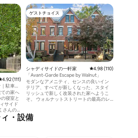
ピッツバ
ゲストチョイス
ゲスト
ゲストチョイス
ゲスト
人里離れ
グジーと
街の近く
れたプラ
の宿泊施
ウンからわずか
リラック
いだり、
周りで集
す。 家族やペット、友達と一緒に泊まれ
シャディサイドの一軒家
レビュー110件、5つ星
4.98 (110)
るスペー
「Avant-Garde Escape by Walnut」
レイルも
レビュー111件、5つ星中4.92つ星の平均評価
4.92 (111)
モダンなアメニティ、センスの良いイン
と都市の
ナ｜駐車場
テリア、すべてが新しくなった、スタイ
す。 内部は洗練されたツリーハウスの雰
建ての家へ
リッシュで新しく改装された家へようこ
囲気を醸
つの寝室と
そ。 ウォルナットストリートの最高のレ
色に囲ま
ディサイド
ストラン、バー、ショップから徒歩すぐ
テリアと
くさんの
の理想的なロケーションで、ピッツバー
ティ・設備
、バー、
グを探索するのに最適な拠点です！ キン
ントイー
グベッド⭐2台＋クイーンベッド2台＋折り
数歩で
たたみ式ベッドまたは布団5組 - 16名様が
快適にお休みいただけます！ ⭐ 専用デッ