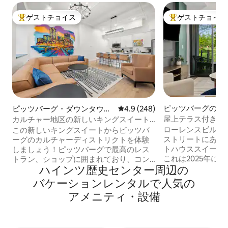
ゲストチョイス
ゲストチョイス
大好評のゲストチョイスです。
大好評のゲストチ
ピッツバーグのマ
ピッツバーグ・ダウンタウン
レビュー248件、5つ星中4.9
4.9 (248)
アパート
のマンション・アパート
屋上テラス付きの
カルチャー地区の新しいキングスイート
ングスイート
のジャグジー
ローレンスビルの
この新しいキングスイートからピッツバ
ストリートにある
ーグのカルチャーディストリクトを体験
トハウススイート
しましょう！ピッツバーグで最高のレス
これは2025年に
トラン、ショップに囲まれており、コン
ハインツ歴史センター⁠周⁠辺⁠の
す。ピッツバーグ
ベンションセンター、劇場などからも徒
のいくつかの地元
歩圏内です。快適さと利便性を重視して
バ⁠ケ⁠ー⁠シ⁠ョ⁠ン⁠レ⁠ン⁠タ⁠ル⁠で人⁠気⁠の
レストランからわずか
設計されており、ロケーションは最高で
ア⁠メ⁠ニ⁠テ⁠ィ⁠・⁠設⁠備
サイズベッド⭐2
す。 キングサイズベッド - ジャグジー付
ス） クイーンサイ
きバスタブ/シャワー - 設備の整ったキッ
台、クイーンサイ
チン＆ランドリー - どこへでも歩いて行
ックNプレイ 専用
けます - 5分以内にマルチガレージ - 24時