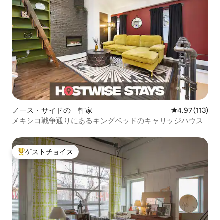
ノース・サイドの一軒家
レビュー113
4.97 (113)
メキシコ戦争通りにあるキングベッドのキャリッジハウス
ゲストチョイス
大好評のゲストチョイスです。