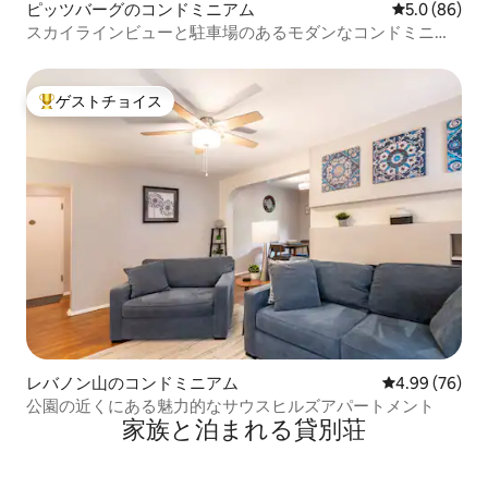
ピッツバーグのコンドミニアム
レビュー86
5.0 (86)
スカイラインビューと駐車場のあるモダンなコンドミニア
ム
ゲストチョイス
大好評のゲストチョイスです。
レバノン山のコンドミニアム
レビュー76件
4.99 (76)
公園の近くにある魅力的なサウスヒルズアパートメント
家族と泊まれる貸別荘