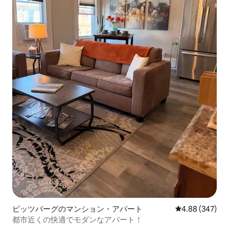
ピッツバーグのマンション・アパート
レビュー347件
4.88 (347)
都市近くの快適でモダンなアパート！