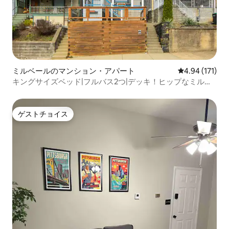
ミルベールのマンション・アパート
レビュー171件
4.94 (171)
キングサイズベッド|フルバス2つ|デッキ！ヒップなミルベ
ール！
ゲストチョイス
ゲストチョイス