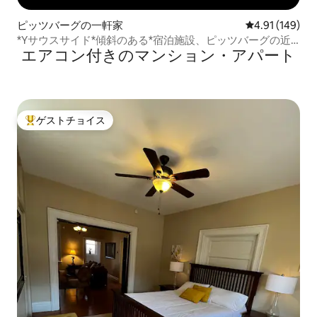
ピッツバーグの一軒家
レビュー149件
4.91 (149)
*Yサウスサイド*傾斜のある*宿泊施設、ピッツバーグの近
エアコン付きのマンション・アパート
く
ゲストチョイス
大好評のゲストチョイスです。