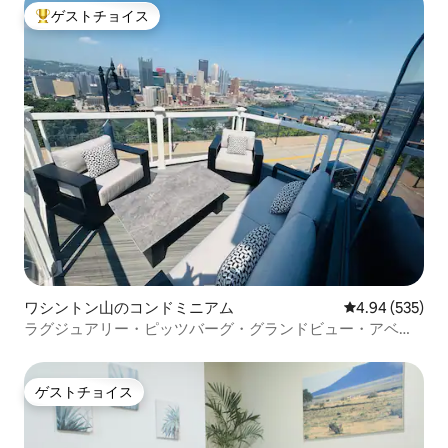
ゲストチョイス
大好評のゲストチョイスです。
ワシントン山のコンドミニアム
レビュー535件
4.94 (535)
ラグジュアリー・ピッツバーグ・グランドビュー・アベニ
ュー・アパート
ゲストチョイス
ゲストチョイス