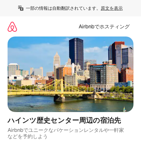
コ
一部の情報は自動翻訳されています。
原文を表示
ン
テ
ン
Airbnbでホスティング
ツ
に
ス
キ
ッ
プ
ハインツ歴史センター⁠周⁠辺⁠の宿⁠泊⁠先
Airbnbでユニークなバ⁠ケ⁠ー⁠シ⁠ョ⁠ンレ⁠ン⁠タ⁠ルや一⁠軒⁠家
な⁠ど⁠を予⁠約⁠し⁠よ⁠う