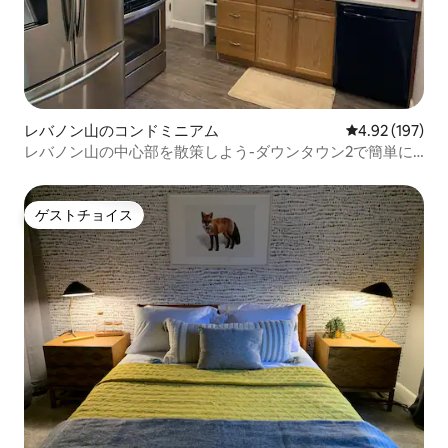
レバノン山のコンドミニアム
レビュー197件
4.92 (197)
レバノン山の中心部を散策しよう-ダウンタウン2で簡単に
行こう
ゲストチョイス
ゲストチョイス