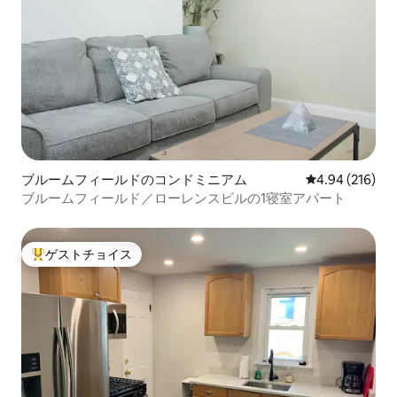
ブルームフィールドのコンドミニアム
レビュー216件
4.94 (216)
ブルームフィールド／ローレンスビルの1寝室アパート
ゲストチョイス
大好評のゲストチョイスです。