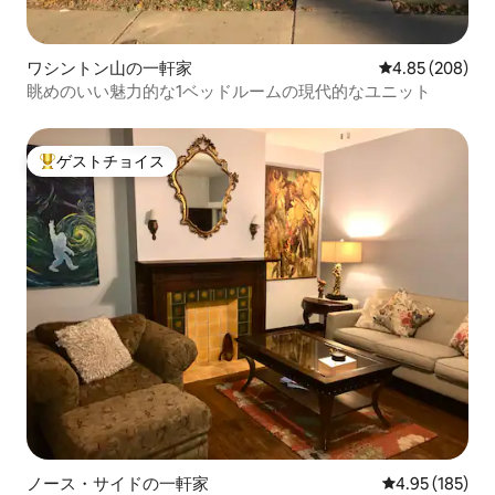
ワシントン山の一軒家
レビュー208件
4.85 (208)
眺めのいい魅力的な1ベッドルームの現代的なユニット
ゲストチョイス
大好評のゲストチョイスです。
ノース・サイドの一軒家
レビュー185件
4.95 (185)