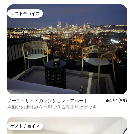
ゲストチョイス
ゲストチョイス
ノース・サイドのマンション・アパート
レビュー99件
4.91 (99)
崖沿いの街並みを一望できる専用屋上デッキ
ゲストチョイス
ゲストチョイス