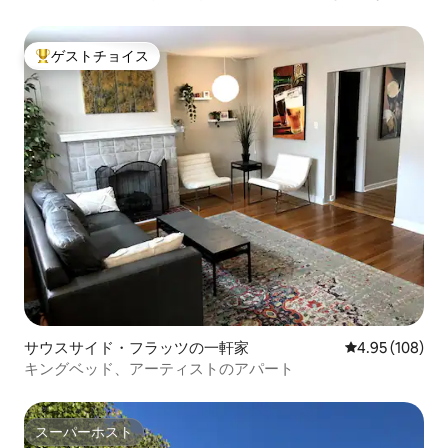
ぐ！*
ゲストチョイス
大好評のゲストチョイスです。
サウスサイド・フラッツの一軒家
レビュー108件
4.95 (108)
キングベッド、アーティストのアパート
スーパーホスト
スーパーホスト