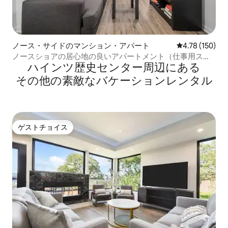
ノース・サイドのマンション・アパート
レビュー150件
4.78 (150)
ノースショアの居心地の良いアパートメント（仕事用スペ
ハインツ歴史センター⁠周⁠辺⁠に⁠あ⁠る
ースと駐車場付き）
そ⁠の⁠他⁠の素⁠敵⁠なバ⁠ケ⁠ー⁠シ⁠ョ⁠ン⁠レ⁠ン⁠タ⁠ル
ゲストチョイス
ゲストチョイス