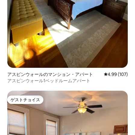
アスピンウォールのマンション・アパート
レビュー107件
4.99 (107)
アスピンウォール1ベッドルームアパート
ゲストチョイス
ゲストチョイス