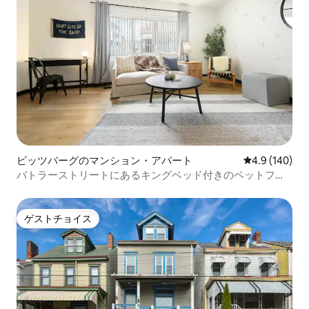
ピッツバーグのマンション・アパート
レビュー140
4.9 (140)
バトラーストリートにあるキングベッド付きのペットフレ
ンドリーなお部屋です！
ゲストチョイス
ゲストチョイス