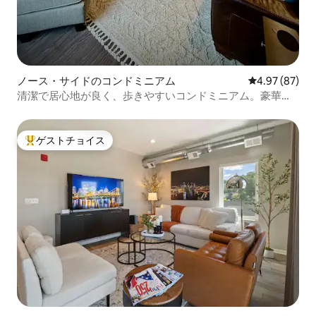
ノース・サイドのコンドミニアム
レビュー87件
4.97 (87)
清潔で居心地が良く、歩きやすいコンドミニアム。豪華な
アップグレードが施されています。
ゲストチョイス
大好評のゲストチョイスです。