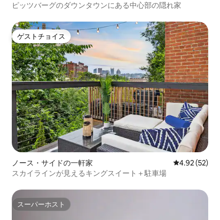
ート
ピッツバーグのダウンタウンにある中心部の隠れ家
ゲストチョイス
ゲストチョイス
ノース・サイドの一軒家
レビュー52件
4.92 (52)
スカイラインが見えるキングスイート＋駐車場
スーパーホスト
スーパーホスト