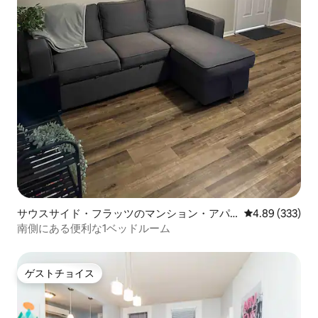
サウスサイド・フラッツのマンション・アパ
レビュー333件
4.89 (333)
ート
南側にある便利な1ベッドルーム
ゲストチョイス
ゲストチョイス