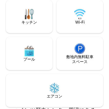
ッキ） ⭐ユニット内の無料洗濯機・乾燥
間365日対応のゲストサポート 出張、イ
機 ⭐無料の路外駐車
ベント、週末のお出かけに最適です。ご
スク ⭐24時間36
滞在前、ご滞在中、ご滞在後に対応いた
します！
キッチン
Wi-Fi
敷地内無料駐⁠車
プール
ス⁠ペ⁠ー⁠ス
エアコン