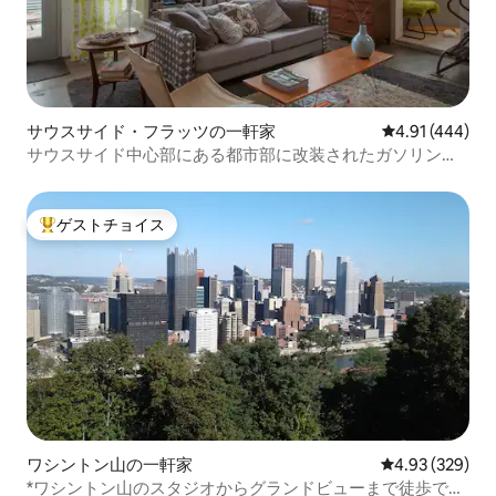
サウスサイド・フラッツの一軒家
レビュー444件
4.91 (444)
サウスサイド中心部にある都市部に改装されたガソリンス
タンド
ゲストチョイス
大好評のゲストチョイスです。
ワシントン山の一軒家
レビュー329件
4.93 (329)
*ワシントン山のスタジオからグランドビューまで徒歩です