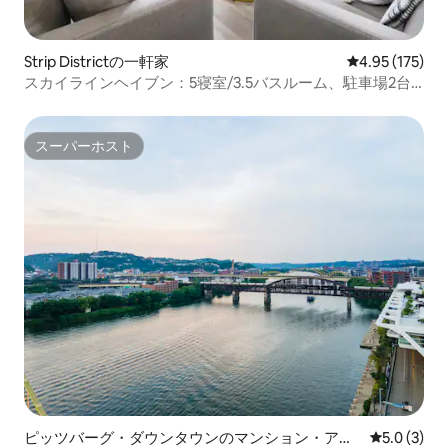
Strip Districtの一軒家
レビュー175件
4.95 (175)
スカイラインヘイブン：5寝室/3.5バスルーム、駐車場2台
分、屋上
スーパーホスト
スーパーホスト
ピッツバーグ・ダウンタウンのマンション・アパ
レビュー3
5.0 (3)