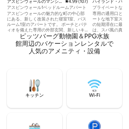
アスピンウォールのマンシ
レビュー107件、5つ星中4.99
4.99 (107)
ハイランド・パー
ョン・アパート
トスイート
アスピンウォール1ベッドルームアパート
プライベートな豪華
ルーム • 駐車場2
アスピンウォールの魅力的な町の中心部
専用の通用口と洗
にある、新しく改装された寝室1室、バス
ートな地下室スイ
ルーム1室のアパートです。 ポーチとパテ
の短期滞在に最適です。 お
ィオを備えた専用の外部玄関、新しいキ
は、スパ風の真新
ピッツバーグ動物園＆PPG水族
ッチン、オリジナルのハードウッドフロ
このバスルームに
ーリング、改装済みのバスルーム、装飾
ド、手持ち式シャ
館⁠周⁠辺⁠のバ⁠ケ⁠ー⁠シ⁠ョ⁠ン⁠レ⁠ン⁠タ⁠ル⁠で
的な暖炉と50インチスマートテレビを備
ディジェット（両
人⁠気⁠のア⁠メ⁠ニ⁠テ⁠ィ⁠・⁠設⁠備
えたリビング/ダイニングルーム、クイー
ークインシャワー
ンサイズベッド、大きなクローゼット、
ブラッシュゴール
ポケットドアを備えた広々としたベッド
ており、真の贅沢さ
ルーム。すべて温かく装飾されていま
ウンタウンからわ
す。お食事とショッピングのための主要
全なエリアでの滞
なビジネスストリートから2ブロック、
い。専用駐車場（
UPMCセントマーガレット病院とリバー
用の必需品（ミニ
フロントパークの両方まで徒歩10分以内
コーヒーメーカー
キッチン
Wi-Fi
です！