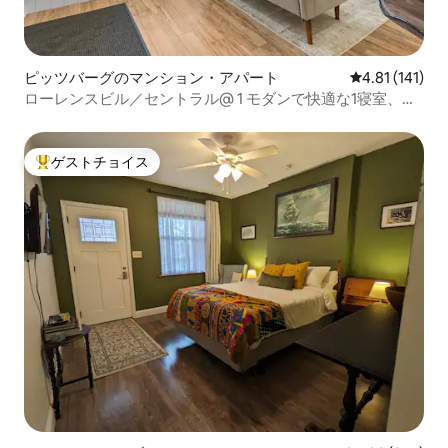
ピッツバーグのマンション・アパート
レビュー141
4.81 (141)
ローレンスビル／セントラル@ 1 モダンで快適な1寝室、駐
車場付き
ゲストチョイス
大好評のゲストチョイスです。