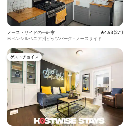
ノース・サイドの一軒家
レビュー271件
4.93 (271)
米ペンシルベニア州ピッツバーグ - ノースサイド
ゲストチョイス
ゲストチョイス