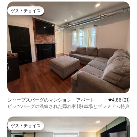
ゲストチョイス
ゲストチョイス
シャープスバーグのマンション・アパート
レビュー21件
4.86 (21)
ピッツバーグの洗練された隠れ家 | 駐車場とプレミアム特典
ゲストチョイス
ゲストチョイス