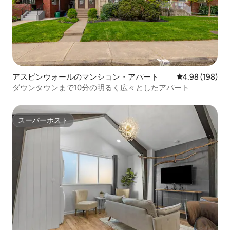
アスピンウォールのマンション・アパート
レビュー198件
4.98 (198)
ダウンタウンまで10分の明るく広々としたアパート
スーパーホスト
スーパーホスト