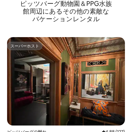
ピッツバーグ動物園＆PPG水族
館⁠周⁠辺⁠に⁠あ⁠るそ⁠の⁠他⁠の素⁠敵⁠な
バ⁠ケ⁠ー⁠シ⁠ョ⁠ン⁠レ⁠ン⁠タ⁠ル
スーパーホスト
スーパーホスト
ピッツバーグの離れ
レビュー127件
4.88 (127)