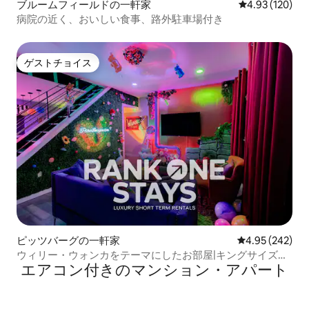
ブルームフィールドの一軒家
レビュー120件
4.93 (120)
病院の近く、おいしい食事、路外駐車場付き
ゲストチョイス
ゲストチョイス
ピッツバーグの一軒家
レビュー242件
4.95 (242)
ウィリー・ウォンカをテーマにしたお部屋|キングサイズベ
エアコン付きのマンション・アパート
ッド|便利な駐車場