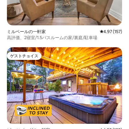
ミルベールの一軒家
レビュー157件
4.97 (157)
高評価、2寝室/1.5バスルームの家/裏庭/駐車場
ゲストチョイス
ゲストチョイス