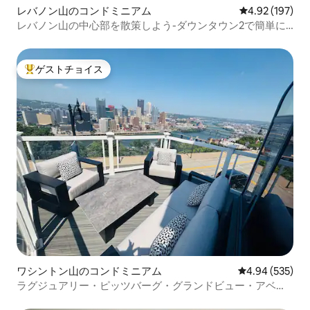
レバノン山のコンドミニアム
レビュー197件
4.92 (197)
レバノン山の中心部を散策しよう-ダウンタウン2で簡単に
行こう
ゲストチョイス
大好評のゲストチョイスです。
ワシントン山のコンドミニアム
レビュー535件
4.94 (535)
ラグジュアリー・ピッツバーグ・グランドビュー・アベニ
ュー・アパート