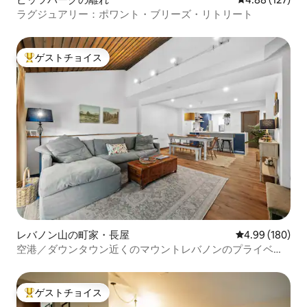
ラグジュアリー：ポワント・ブリーズ・リトリート
ゲストチョイス
大好評のゲストチョイスです。
レバノン山の町家・長屋
レビュー180件
4.99 (180)
空港／ダウンタウン近くのマウントレバノンのプライベー
トリトリート
ゲストチョイス
大好評のゲストチョイスです。