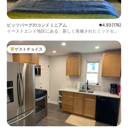
ピッツバーグのコンドミニアム
レビュー176件
4.93 (176)
イーストエンド地区にある、新しく装修されたミッドセン
チュリースタイルの2ベッドルーム
ゲストチョイス
大好評のゲストチョイスです。