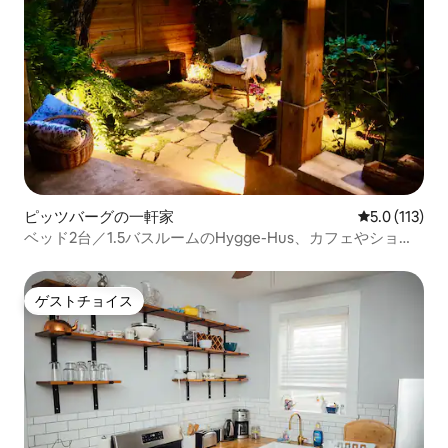
ピッツバーグの一軒家
レビュー113
5.0 (113)
ベッド2台／1.5バスルームのHygge-Hus、カフェやショッ
プまで1分
ゲストチョイス
ゲストチョイス