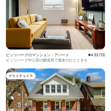
ピッツバーグのマンション・アパート
レビュー13件
4.92 (13)
ピッツバーグ中心部の醸造所で週末のひとときを
ゲストチョイス
ゲストチョイス