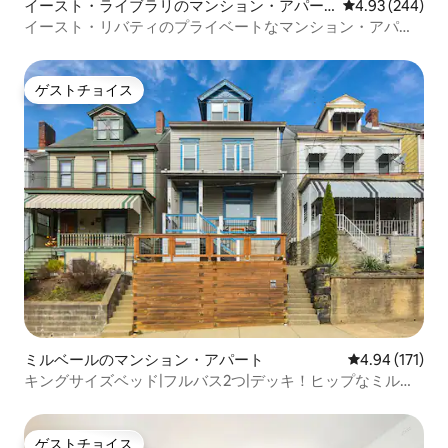
イースト・ライブラリのマンション・アパー
レビュー244件
4.93 (244)
ト
イースト・リバティのプライベートなマンション・アパー
ト
ゲストチョイス
ゲストチョイス
ミルベールのマンション・アパート
レビュー171件
4.94 (171)
キングサイズベッド|フルバス2つ|デッキ！ヒップなミルベ
ール！
ゲストチョイス