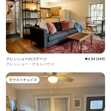
グレンショーのコテージ
レビュー449件
4.94 (449)
グレンショー・ゲストハウス
ゲストチョイス
大好評のゲストチョイスです。