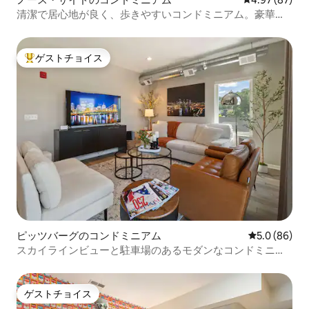
清潔で居心地が良く、歩きやすいコンドミニアム。豪華な
アップグレードが施されています。
ゲストチョイス
大好評のゲストチョイスです。
ピッツバーグのコンドミニアム
レビュー86
5.0 (86)
スカイラインビューと駐車場のあるモダンなコンドミニア
ム
ゲストチョイス
ゲストチョイス