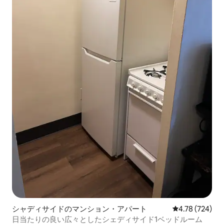
シャディサイドのマンション・アパート
レビュー724件
4.78 (724)
日当たりの良い広々としたシェディサイド1ベッドルーム