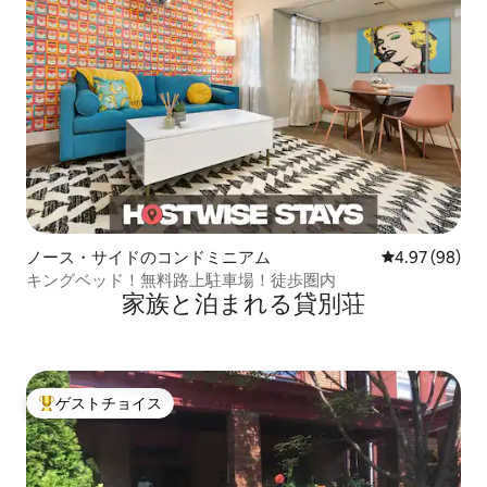
ノース・サイドのコンドミニアム
レビュー98件
4.97 (98)
キングベッド！無料路上駐車場！徒歩圏内
家族と泊まれる貸別荘
ゲストチョイス
大好評のゲストチョイスです。