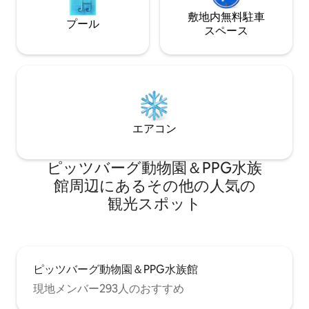
敷地内無料駐⁠車
プール
ス⁠ペ⁠ー⁠ス
エアコン
ピッツバーグ動物園＆PPG水族
館⁠周⁠辺⁠に⁠あ⁠るそ⁠の⁠他⁠の人⁠気⁠の
観⁠光⁠ス⁠ポ⁠ッ⁠ト
ピッツバーグ動物園＆PPG水族館
現地メンバー293人のおすすめ