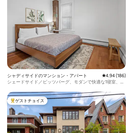
シャディサイドのマンション・アパート
レビュー186件
4.94 (186)
シェードサイド／ピッツバーグ、モダンで快適な1寝室、駐
車場付き
ゲストチョイス
大好評のゲストチョイスです。