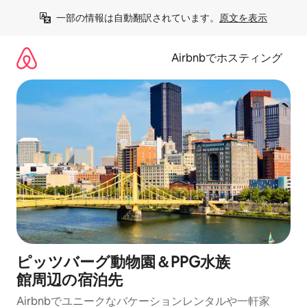
コ
一部の情報は自動翻訳されています。
原文を表示
ン
テ
ン
Airbnbでホスティング
ツ
に
ス
キ
ッ
プ
ピッツバーグ動物園＆PPG水族
館⁠周⁠辺⁠の宿⁠泊⁠先
Airbnbでユニークなバ⁠ケ⁠ー⁠シ⁠ョ⁠ンレ⁠ン⁠タ⁠ルや一⁠軒⁠家