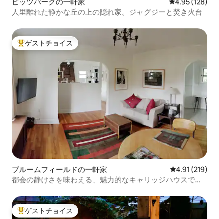
ピッツバーグの一軒家
レビュー128件
4.95 (128)
人里離れた静かな丘の上の隠れ家。ジャグジーと焚き火台
ゲストチョイス
大好評のゲストチョイスです。
ブルームフィールドの一軒家
レビュー219件
4.91 (219)
都会の静けさを味わえる、魅力的なキャリッジハウスでの
プライベートなひととき
ゲストチョイス
大好評のゲストチョイスです。