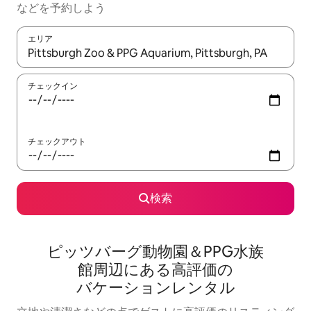
な⁠ど⁠を予⁠約⁠し⁠よ⁠う
エリア
検索結果が表示されたら、上下の矢印キーを使って移動するか、
チェックイン
チェックアウト
検索
ピッツバーグ動物園＆PPG水族
館⁠周⁠辺⁠に⁠あ⁠る高⁠評⁠価⁠の
バ⁠ケ⁠ー⁠シ⁠ョ⁠ン⁠レ⁠ン⁠タ⁠ル