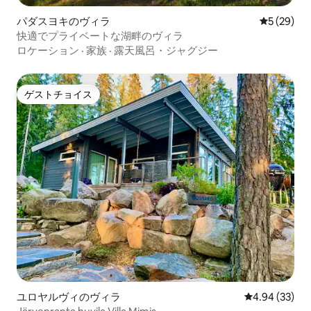
パダスヨキのヴィラ
レビュー2
5 (29)
快適でプライベートな湖畔のヴィラ
ロケーション
·
家族
·
露天風呂・ジャグジー
ゲストチョイス
ゲストチョイス
ユロヤルヴィのヴィラ
レビュー33件
4.94 (33)