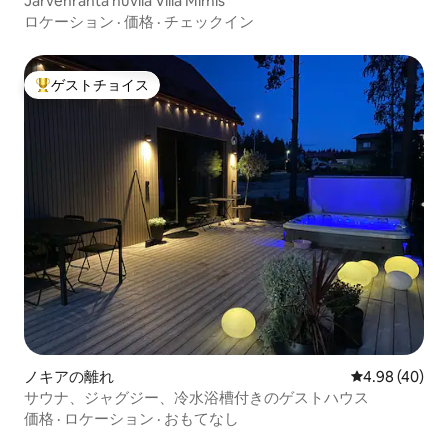
Järvenranta huvila Villa Mimis
ロケーション
·
価格
·
チェックイン
ゲストチョイス
大好評のゲストチョイスです。
ノキアの離れ
レビュー40件
4.98 (40)
サウナ、ジャグジー、冷水浴槽付きのゲストハウス
価格
·
ロケーション
·
おもてなし