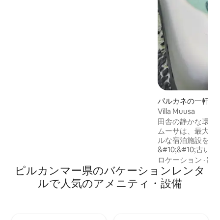
間を通して暖房されています。寝室には
クイーンベッド（160 cm ）が1台ありま
す。必要に応じて、ベビーベッドとマッ
トレス1枚（80 x 200 cm）をご用意して
おります。 安全上の理由から、ホストが
サウナを温めておきます。
パルカネの一軒家
Villa Muusa
田舎の静かな環境
ムーサは、最大8
ルな宿泊施設を提供
&#10;&#10;
ナとシャワールー
ロケーション
·
家
ピルカンマー県のバケーションレンタ
す。サウナのテラスに
外ジャグジーがあり
ルで人気のアメニティ・設備
ユーロ）。&#10;&
とタオルは持参し
寝具とタオルをご持
&#10;毛布や枕