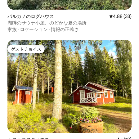
パルカノのログハウス
レビュー33件
4.88 (33)
湖畔のサウナ小屋、のどかな夏の場所
家族
·
ロケーション
·
情報の正確さ
ゲストチョイス
ゲストチョイス