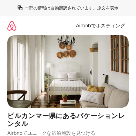
コ
一部の情報は自動翻訳されています。
原文を表示
ン
テ
ン
Airbnbでホスティング
ツ
に
ス
キ
ッ
プ
ピルカンマー県にあるバケーションレ
ンタル
Airbnbでユニークな宿泊施設を見つける