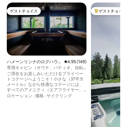
ゲストチョイス
ゲストチョイス
ゲストチョイス
大好評のゲストチ
ハメーンリンナのログハウ
レビュー149件、5つ星中4.95
4.95 (149)
ス
専用キャビン（サウナ、パティオ、自転
車、無料駐車場付き）
ご滞在をお楽しみいただけるプライベー
トコテージへようこそ！小さな（37平方
メートル）ながら快適なコテージには、
すべてのアメニティ（エアフライヤー、
オーブンなし）を備えた小さなキッチ
ロケーション
·
価格
·
サイクリング
ン、大きな伝統的なフィンランドのサウ
ナ、バスルーム、小さなトイレが含まれ
ています。エアコン（リクエストに応じ
て移動可能なデバイス）を使用すると、
夏でも快適に過ごせます。コテージは年