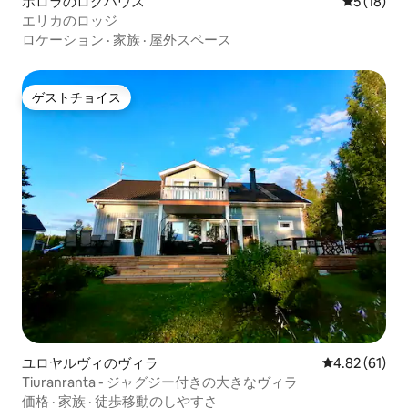
ホロラのログハウス
レビュー1
5 (18)
エリカのロッジ
ロケーション
·
家族
·
屋外スペース
ゲストチョイス
ゲストチョイス
ユロヤルヴィのヴィラ
レビュー61件
4.82 (61)
Tiuranranta - ジャグジー付きの大きなヴィラ
価格
·
家族
·
徒歩移動のしやすさ