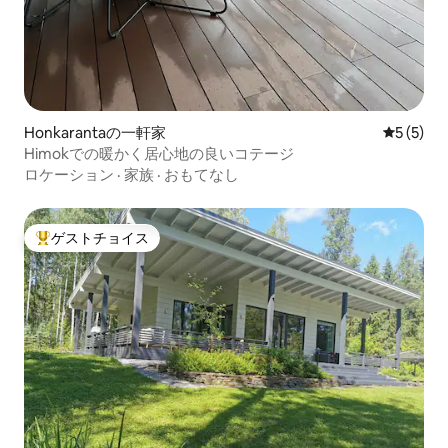
Honkarantaの一軒家
レビュー
5 (5)
Himokでの暖かく居心地の良いコテージ
ロケーション
·
家族
·
おもてなし
ゲストチョイス
大好評のゲストチョイスです。