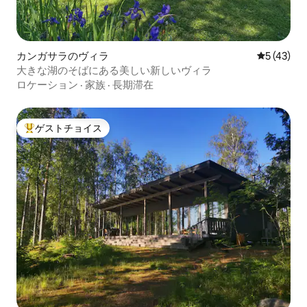
カンガサラのヴィラ
レビュー4
5 (43)
大きな湖のそばにある美しい新しいヴィラ
ロケーション
·
家族
·
長期滞在
ゲストチョイス
大好評のゲストチョイスです。