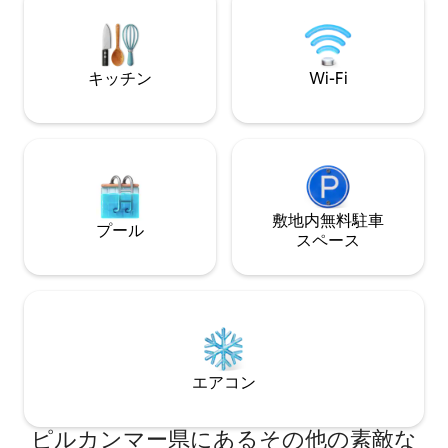
パー、キッチンペ
ら提供されています。&
@villamuusa
キッチン
Wi-Fi
敷地内無料駐⁠車
プール
ス⁠ペ⁠ー⁠ス
エアコン
ピルカンマー県にあるその他の素敵な