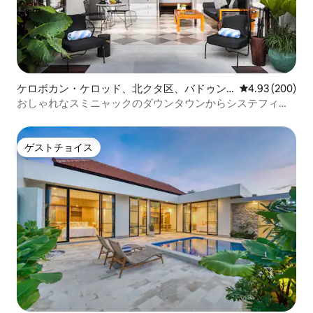
ケロボカン・ケロッド、北クタ区、バドゥン
レビュー200件
4.93 (200)
県のマンション・アパート
おしゃれなスミニャックのダウンタウンからシステフィー
ルズまで散策
ゲストチョイス
ゲストチョイス