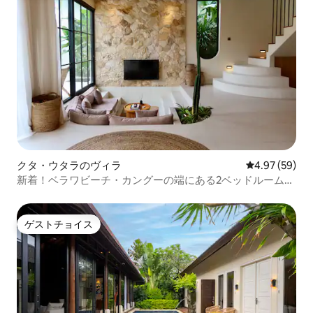
クタ・ウタラのヴィラ
レビュー59件
4.97 (59)
新着！ベラワビーチ・カングーの端にある2ベッドルームヴ
ィラ
ゲストチョイス
ゲストチョイス