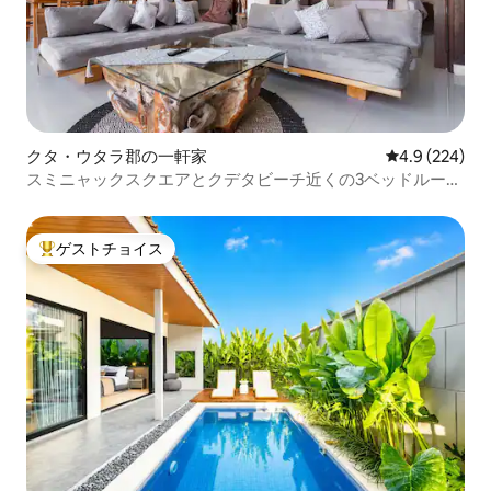
クタ・ウタラ郡の一軒家
レビュー224
4.9 (224)
スミニャックスクエアとクデタビーチ近くの3ベッドルーム
ヴィラ
ゲストチョイス
大好評のゲストチョイスです。