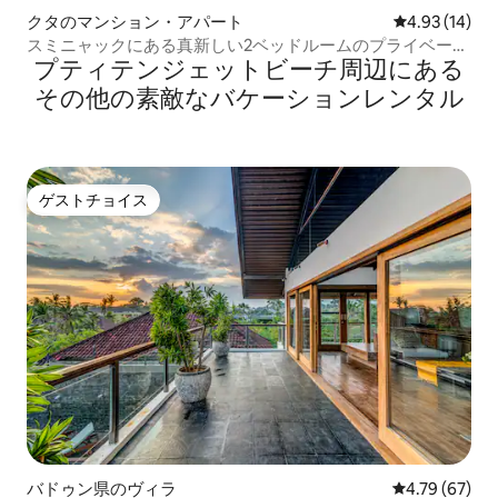
クタのマンション・アパート
レビュー14件
4.93 (14)
スミニャックにある真新しい2ベッドルームのプライベート
プティテンジェットビーチ⁠周⁠辺⁠に⁠あ⁠る
プールヴィラ
そ⁠の⁠他⁠の素⁠敵⁠なバ⁠ケ⁠ー⁠シ⁠ョ⁠ン⁠レ⁠ン⁠タ⁠ル
ゲストチョイス
ゲストチョイス
バドゥン県のヴィラ
レビュー67件
4.79 (67)