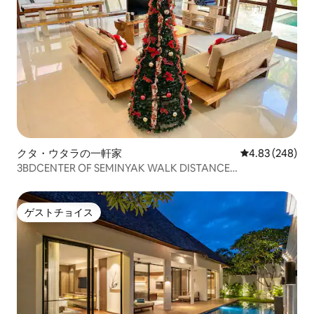
クタ・ウタラの一軒家
レビュー248件
4.83 (248)
3BDCENTER OF SEMINYAK WALK DISTANCE
BEACH&SHOPPING セミニャックの中心部、ビーチとショ
ッピングまで徒歩圏内
ゲストチョイス
ゲストチョイス