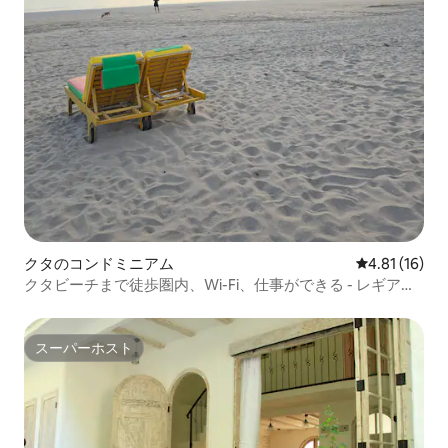
クタのコンドミニアム
レビュー16件
4.81 (16)
クタビーチまで徒歩圏内、Wi-Fi、仕事ができる - レギアン
- スミニャック
スーパーホスト
スーパーホスト