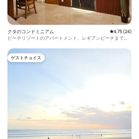
クタのコンドミニアム
レビュー24件
4.75 (24)
ビーチリゾートのアパートメント。レギアンビーチまで徒
歩5分
ゲストチョイス
ゲストチョイス