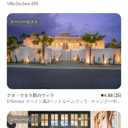
Villa DeJiwa 495
スーパーホスト
スーパーホスト
クタ・ウタラ郡のヴィラ
レビュー25件
4.88 (25)
D'Amour スペイン風2ベッドルームヴィラ - チャングー中心
部
スーパーホスト
スーパーホスト