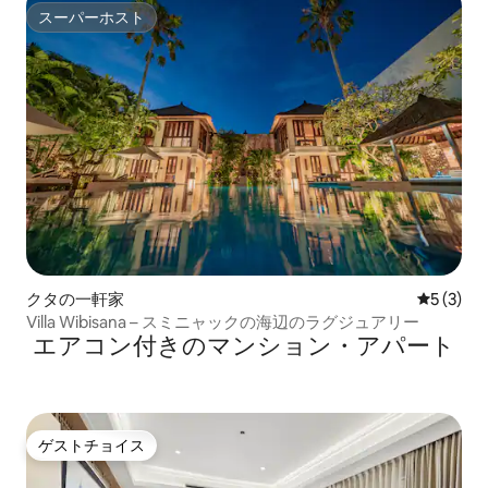
スーパーホスト
スーパーホスト
クタの一軒家
レビュー
5 (3)
Villa Wibisana – スミニャックの海辺のラグジュアリー
エアコン付きのマンション・アパート
ゲストチョイス
ゲストチョイス