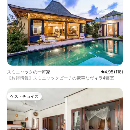
スミニャックの一軒家
レビュー118件
4.95 (118)
【お得情報】スミニャックビーチの豪華なヴィラ4寝室
ゲストチョイス
ゲストチョイス