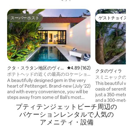
スーパーホスト
ゲストチョイス
スーパーホスト
ゲストチョイス
クタ・スラタン地区のヴィ
レビュー162件、5つ星中4.89
4.89 (162)
クタのヴィラ
ラ
ポテトヘッドの近くの最高のロケーショ
スミニャックの豪
ンで、どこへでも歩いて行けます！
A beautifully designed gem in the very
チまで徒歩で行け
This beautiful villa
heart of Petitenget. Brand-new (July '22)
oasis of serenity 
and with every convenience, you will be
just a 350-meter 
steps away from some of Bali's most
and a 300-meter w
iconic beach clubs, restaurants, and
プティテンジェットビーチ⁠周⁠辺⁠の
Square and the he
cafes: Walk everywhere: Beach and
restaurant and shoppin
バ⁠ケ⁠ー⁠シ⁠ョ⁠ン⁠レ⁠ン⁠タ⁠ル⁠で人⁠気⁠の
Beach / Pool Clubs * Seminyak beach - 9
to Seminyak's mos
minutes walk * Potato Head Beach Club -
ア⁠メ⁠ニ⁠テ⁠ィ⁠・⁠設⁠備
attractions. * Decorated with art and
7 minutes * Mrs Sippy - 8 minutes Hotels
collectibles from 
W Bali - 8 minutes Alila - 8 minutes Clubs