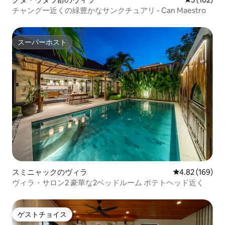
チャングー近くの緑豊かなサンクチュアリ - Can Maestro
スーパーホスト
スーパーホスト
スミニャックのヴィラ
レビュー169件
4.82 (169)
ヴィラ・サロン2 豪華な2ベッドルーム ポテトヘッド近く
ゲストチョイス
ゲストチョイス