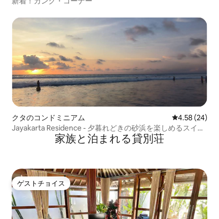
新着！カング・コーナー
クタのコンドミニアム
レビュー24件
4.58 (24)
Jayakarta Residence - 夕暮れどきの砂浜を楽しめるスイー
家族と泊まれる貸別荘
ト、Legian 6432
ゲストチョイス
ゲストチョイス