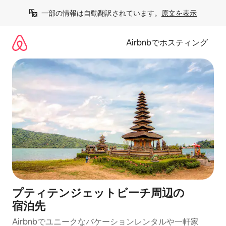
コ
一部の情報は自動翻訳されています。
原文を表示
ン
テ
ン
Airbnbでホスティング
ツ
に
ス
キ
ッ
プ
プティテンジェットビーチ⁠周⁠辺⁠の
宿⁠泊⁠先
Airbnbでユニークなバ⁠ケ⁠ー⁠シ⁠ョ⁠ンレ⁠ン⁠タ⁠ルや一⁠軒⁠家