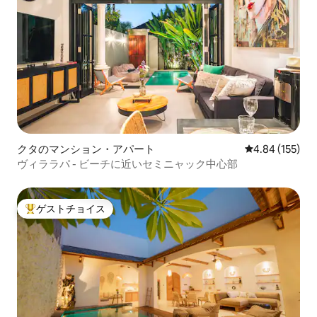
クタのマンション・アパート
レビュー155件
4.84 (155)
ヴィララパ - ビーチに近いセミニャック中心部
ゲストチョイス
大好評のゲストチョイスです。