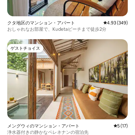
クタ地区のマンション・アパート
レビュー349件
4.93 (349)
おしゃれなお部屋で、Kudetaビーチまで徒歩2分
ゲストチョイス
ゲストチョイス
メングウィのマンション・アパート
レビュー1
5 (17)
浄水器付きの静かなペレネナンの宿泊先