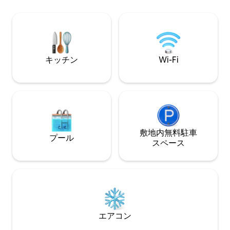
throughout Asia * Airconditioned office -
* Shishi - 5 minutes * Red Ruby - 5
perfect for remote worki
minutes Restaurants * Biku - 1 minute *
maintained
Mauri - 2 minutes
キッチン
Wi-Fi
敷地内無料駐⁠車
プール
ス⁠ペ⁠ー⁠ス
エアコン