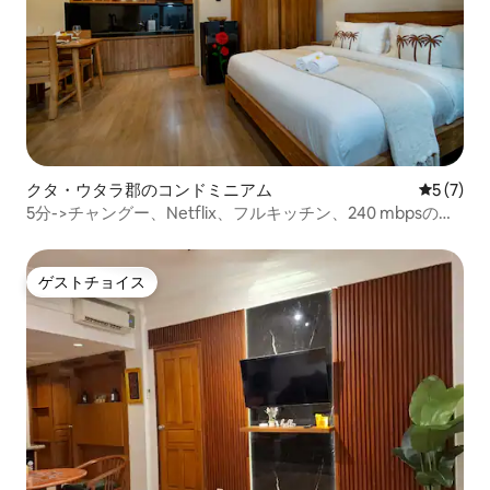
クタ・ウタラ郡のコンドミニアム
レビュー
5 (7)
5分->チャングー、Netflix、フルキッチン、240 mbpsの
Wi-Fi
ゲストチョイス
ゲストチョイス