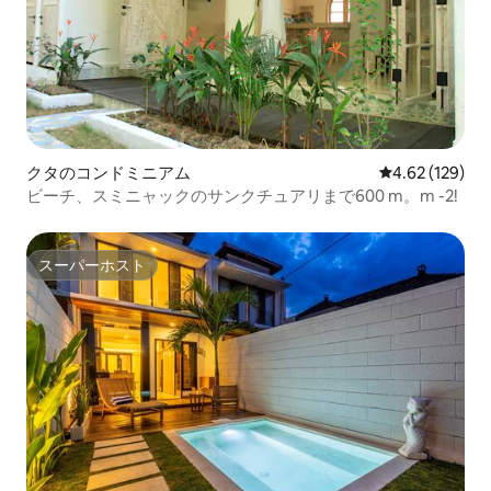
クタのコンドミニアム
レビュー129件
4.62 (129)
ビーチ、スミニャックのサンクチュアリまで600 m。m -2!
スーパーホスト
スーパーホスト