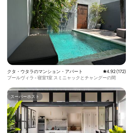
クタ・ウタラのマンション・アパート
レビュー172件
4.92 (172)
プールヴィラ - 寝室1室 スミニャックとチャングーの間
スーパーホスト
スーパーホスト