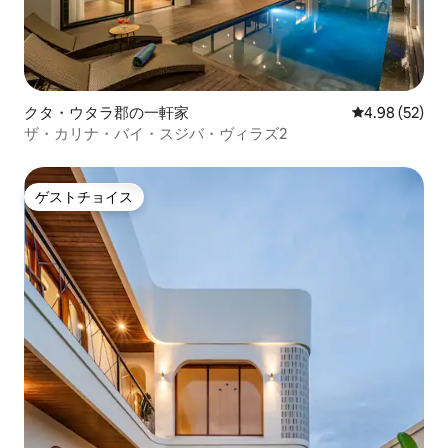
クタ・ウタラ郡の一軒家
レビュー52件
4.98 (52)
ザ・カリナ・バイ・スジバ・ヴィラズ2
ゲストチョイス
ゲストチョイス