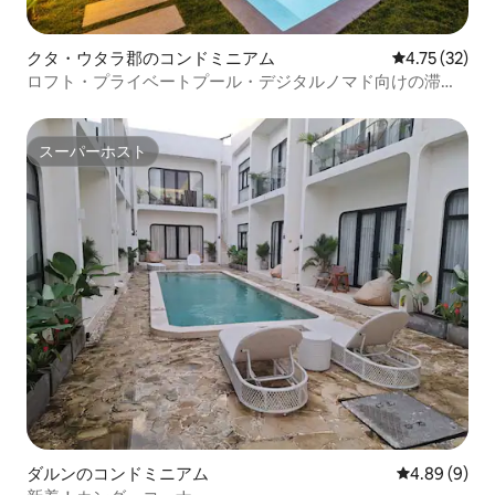
クタ・ウタラ郡のコンドミニアム
レビュー32件
4.75 (32)
ロフト・プライベートプール・デジタルノマド向けの滞在
先
スーパーホスト
スーパーホスト
ダルンのコンドミニアム
レビュー9件
4.89 (9)