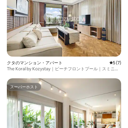
クタのマンション・アパート
レビュー
5 (7)
The Koral by Kozystay｜ビーチフロントプール｜スミニャ
ック
スーパーホスト
スーパーホスト