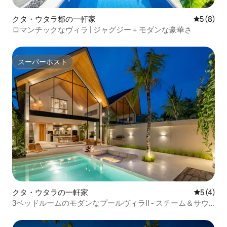
クタ・ウタラ郡の一軒家
レビュー
5 (8)
ロマンチックなヴィラ | ジャグジー + モダンな豪華さ
スーパーホスト
スーパーホスト
クタ・ウタラの一軒家
レビュー
5 (4)
3ベッドルームのモダンなプールヴィラII - スチーム＆サウ
ナのご利用