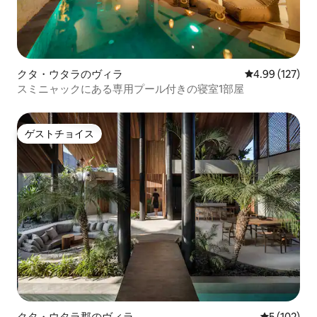
クタ・ウタラのヴィラ
レビュー127件
4.99 (127)
スミニャックにある専用プール付きの寝室1部屋
ゲストチョイス
ゲストチョイス
クタ・ウタラ郡のヴィラ
レビュー10
5 (102)