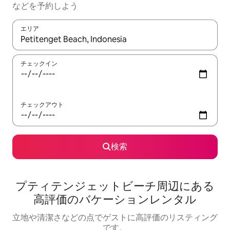
な⁠ど⁠を予⁠約⁠し⁠よ⁠う
エリア
検索結果が表示されたら、上下の矢印キーを使って移動するか、
チェックイン
チェックアウト
検索
プティテンジェットビーチ⁠周⁠辺⁠に⁠あ⁠る
高⁠評⁠価⁠のバ⁠ケ⁠ー⁠シ⁠ョ⁠ン⁠レ⁠ン⁠タ⁠ル
立地や清潔さなどの点でゲストに高評価のリスティング
です。