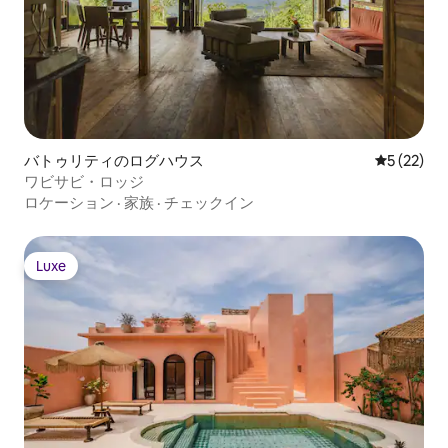
バトゥリティのログハウス
レビュー2
5 (22)
ワビサビ・ロッジ
ロケーション
·
家族
·
チェックイン
Luxe
Luxe