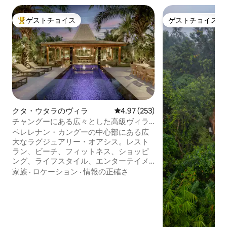
ゲストチョイス
ゲストチョイス
大好評のゲストチョイスです。
ゲストチョイス
クタ・ウタラのヴィラ
レビュー253件、5つ星中4.97
4.97 (253)
チャングーにある広々とした高級ヴィラ
での滞在（ビーチ＆エンターテイメン
ペレレナン・カングーの中心部にある広
ト）
大なラグジュアリー・オアシス。レスト
ラン、ビーチ、フィットネス、ショッピ
ング、ライフスタイル、エンターテイメ
ントシーン。広大な900平方メートルの
家族
·
ロケーション
·
情報の正確さ
ヴィラには素敵なプールがあります。メ
インストリートまで簡単に歩けます。朝
食と清掃は週5日。広々とした独立したリ
ビングルーム、エアコン。豪華なキング
サイズのベッドルーム2室、専用バスルー