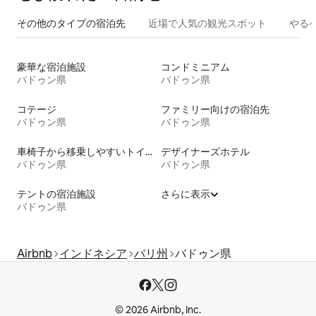
その他のタ⁠イ⁠プ⁠の宿⁠泊⁠先
近場で人気の観光スポット
やる
豪華な宿泊施設
コンドミニアム
バドゥン県
バドゥン県
コテージ
ファミリー向けの宿泊先
バドゥン県
バドゥン県
車椅子から移乗しやすいトイレ付きの宿泊施設
デザイナーズホテル
バドゥン県
バドゥン県
テントの宿泊施設
さらに表示
バドゥン県
Airbnb
インドネシア
バリ州
バドゥン県
© 2026 Airbnb, Inc.