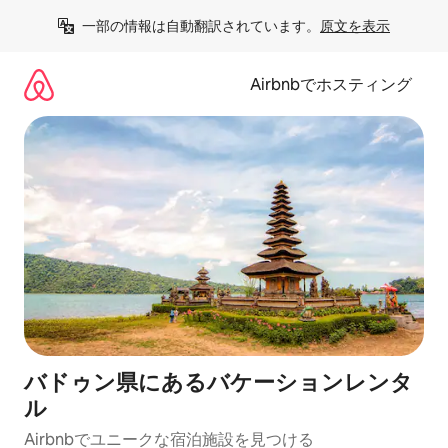
コ
一部の情報は自動翻訳されています。
原文を表示
ン
テ
ン
Airbnbでホスティング
ツ
に
ス
キ
ッ
プ
バドゥン県にあるバケーションレンタ
ル
Airbnbでユニークな宿泊施設を見つける