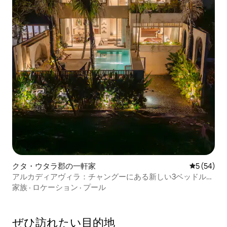
クタ・ウタラ郡の一軒家
レビュー5
5 (54)
アルカディアヴィラ：チャングーにある新しい3ベッドルー
ム
家族
·
ロケーション
·
プール
ぜひ訪⁠れ⁠た⁠い目⁠的⁠地