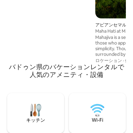
ム+ソファ。私たちの素晴らしいスタッフ
が、家庭でのマッサージや特別なランチ
やディナーを簡単に手配します！75イン
チのソニーを含む3台のテレビ。ベラワ＆
エコービーチクラブフィンズ、アトラ
アビアンセマル地
ス、ザ・ローンなどへのアクセスが簡単
Maha Hati at Maha
Mahajiva is a sere
those who appreci
simplicity. Though
surrounded by natu
escape from the no
ロケーション
·
価
バドゥン県のバケーションレンタルで
Here, stillness is f
not a luxury, but a
人気のアメニティ・設備
キッチン
Wi-Fi