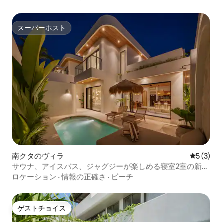
スーパーホスト
スーパーホスト
南クタのヴィラ
レビュー
5 (3)
サウナ、アイスバス、ジャグジーが楽しめる寝室2室の新築
ヴィラ - ビギン
ロケーション
·
情報の正確さ
·
ビーチ
ゲストチョイス
ゲストチョイス