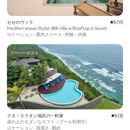
セセのヴィラ
レビュー1
5 (11)
Mediterranean Stylist 3BR Villa w/Rooftop in Seseh
ロケーション
·
屋内スペース
·
外観・内装
スーパーホスト
スーパーホスト
クタ・スラタン地区の一軒家
レビュー
5 (3)
崖の上のモダンなロフト（プール利用可）
ロケーション
·
清潔さ
·
眺め