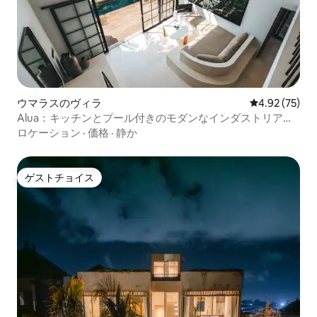
ウマラスのヴィラ
レビュー75件
4.92 (75)
Alua：キッチンとプール付きのモダンなインダストリアル
ロフト
ロケーション
·
価格
·
静か
ゲストチョイス
ゲストチョイス