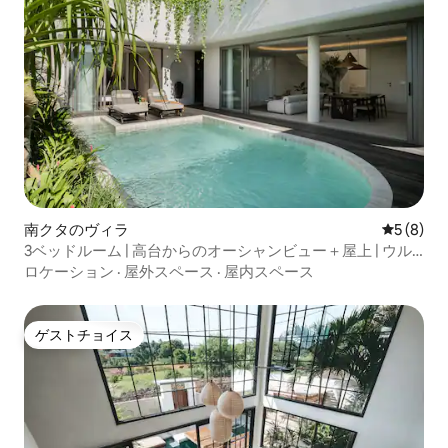
南クタのヴィラ
レビュー
5 (8)
3ベッドルーム | 高台からのオーシャンビュー＋屋上 | ウル
ワツ
ロケーション
·
屋外スペース
·
屋内スペース
ゲストチョイス
ゲストチョイス