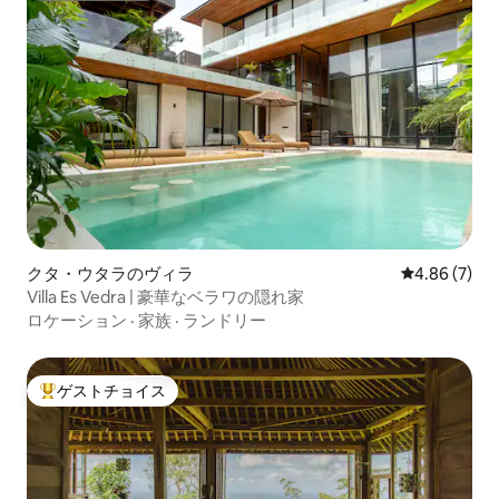
クタ・ウタラのヴィラ
レビュー7件
4.86 (7)
Villa Es Vedra | 豪華なベラワの隠れ家
ロケーション
·
家族
·
ランドリー
ゲストチョイス
大好評のゲストチョイスです。