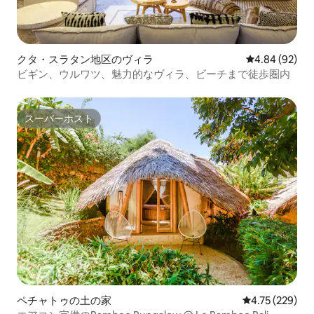
クタ・スラタン地区のヴィラ
レビュー92件
4.84 (92)
ビギン、ウルワツ、魅力的なヴィラ、ビーチまで徒歩圏内
スーパーホスト
スーパーホスト
ペチャトゥの土の家
レビュー229件
4.75 (229)