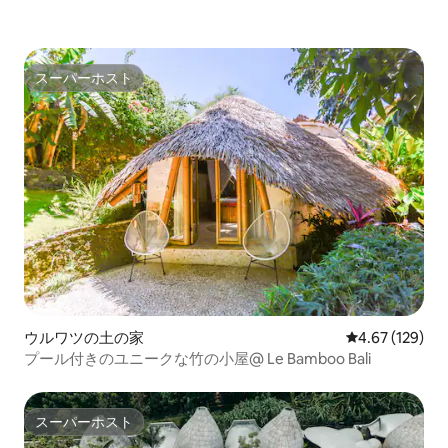
スーパーホスト
スーパーホスト
ウルワツの土の家
レビュー129件
4.67 (129)
プール付きのユニークな竹の小屋@ Le Bamboo Bali
スーパーホスト
スーパーホスト