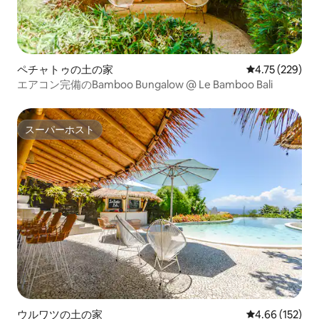
ペチャトゥの土の家
レビュー229件
4.75 (229)
エアコン完備のBamboo Bungalow @ Le Bamboo Bali
スーパーホスト
スーパーホスト
ウルワツの土の家
レビュー152件
4.66 (152)