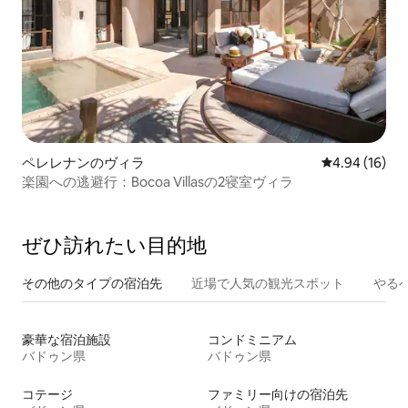
ペレレナンのヴィラ
レビュー16件
4.94 (16)
楽園への逃避行：Bocoa Villasの2寝室ヴィラ
ぜひ訪⁠れ⁠た⁠い目⁠的⁠地
その他のタ⁠イ⁠プ⁠の宿⁠泊⁠先
近場で人気の観光スポット
やる
豪華な宿泊施設
コンドミニアム
バドゥン県
バドゥン県
コテージ
ファミリー向けの宿泊先