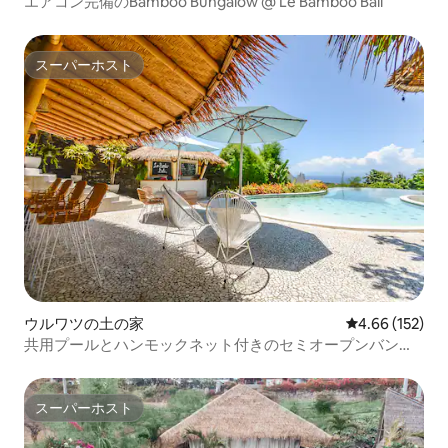
エアコン完備のBamboo Bungalow @ Le Bamboo Bali
スーパーホスト
スーパーホスト
ウルワツの土の家
レビュー152件
4.66 (152)
共用プールとハンモックネット付きのセミオープンバンガ
ロー
スーパーホスト
スーパーホスト