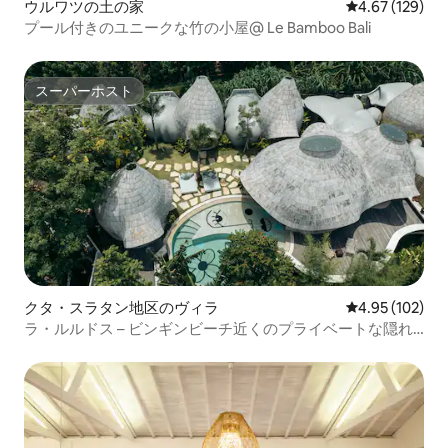
ウルワツの土の家
レビュー129件
4.67 (129)
プール付きのユニークな竹の小屋@ Le Bamboo Bali
スーパーホスト
スーパーホスト
クタ・スラタン地区のヴィラ
レビュー102件
4.95 (102)
ラ・ルルドス – ビンギンビーチ近くのプライベートな隠れ
家