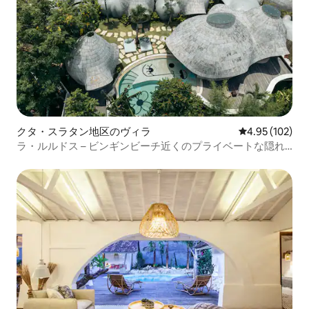
クタ・スラタン地区のヴィラ
レビュー102件
4.95 (102)
ラ・ルルドス – ビンギンビーチ近くのプライベートな隠れ
家