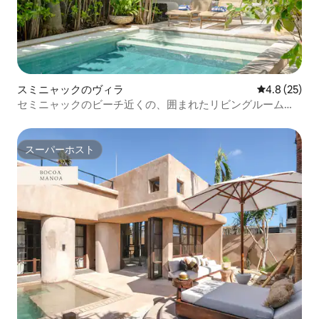
スミニャックのヴィラ
レビュー25
4.8 (25)
セミニャックのビーチ近くの、囲まれたリビングルームが
あるヴィラ
スーパーホスト
スーパーホスト