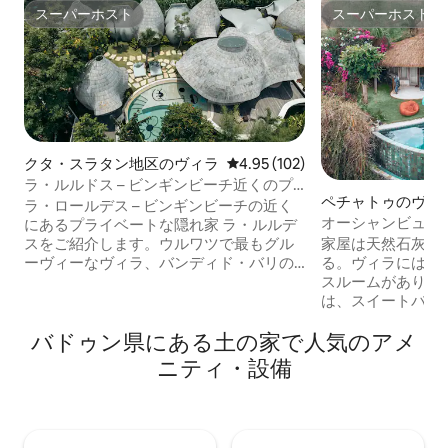
スーパーホスト
スーパーホスト
スーパーホスト
スーパーホスト
クタ・スラタン地区のヴィラ
レビュー102件、5つ星中4.95
4.95 (102)
ラ・ルルドス – ビンギンビーチ近くのプ
ペチャトゥのヴィ
ライベートな隠れ家
ラ・ロールデス – ビンギンビーチの近く
オーシャンビュー
にあるプライベートな隠れ家 ラ・ルルデ
楽しめるユニーク
スをご紹介します。ウルワツで最もグル
家屋は天然石灰岩
ーヴィーなヴィラ、バンディド・バリの5
る。ヴィラには、
つのうちの1つです。インド洋からわずか
スルームがあり、
数歩の竹の隠れ家で、緑豊かな庭園と果
は、スイートバス
樹に囲まれ、日当たりの良いデッキと世
寝室として用意す
バドゥン県にある土の家で人気のアメ
界クラスの波が徒歩圏内にあります。手
ィラには180度の
作りのインテリア、遊び心のあるディテ
ります。インド洋
ニティ・設備
ール、そしてBandidoならではのセンスが
ートなインフィニ
光ります。このエリアでは他に類を見な
とができます。 
い、私たちにとって平凡なものはありま
チからわずか1 k
せん。
トランにも近いで