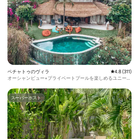
ペチャトゥのヴィラ
レビュー311
4.8 (311)
オーシャンビュー+プライベートプールを楽しめるユニーク
な竹のヴィラ
スーパーホスト
スーパーホスト