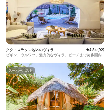
クタ・スラタン地区のヴィラ
レビュー92件
4.84 (92)
ビギン、ウルワツ、魅力的なヴィラ、ビーチまで徒歩圏内
スーパーホスト
スーパーホスト