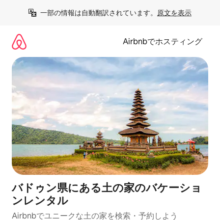
コ
一部の情報は自動翻訳されています。
原文を表示
ン
テ
ン
Airbnbでホスティング
ツ
に
ス
キ
ッ
プ
バドゥン県にある土の家のバケーショ
ンレンタル
Airbnbでユニークな土の家を検索・予約しよう