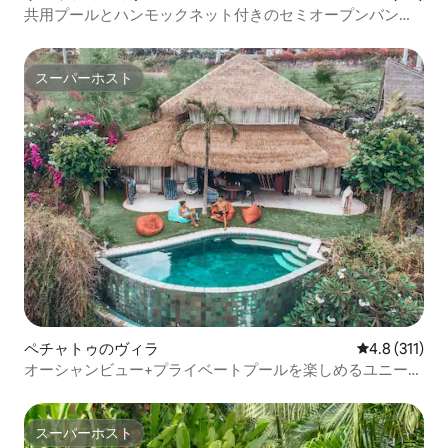
共用プールとハンモックネット付きのセミオープンバンガ
ロー
スーパーホスト
スーパーホスト
ペチャトゥのヴィラ
レビュー311
4.8 (311)
オーシャンビュー+プライベートプールを楽しめるユニーク
な竹のヴィラ
スーパーホスト
スーパーホスト