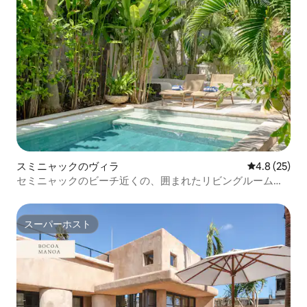
スミニャックのヴィラ
レビュー25
4.8 (25)
セミニャックのビーチ近くの、囲まれたリビングルームが
あるヴィラ
スーパーホスト
スーパーホスト