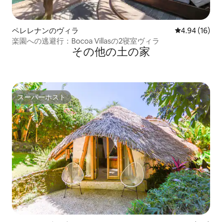
ペレレナンのヴィラ
レビュー16件
4.94 (16)
楽園への逃避行：Bocoa Villasの2寝室ヴィラ
その他の土の家
スーパーホスト
スーパーホスト