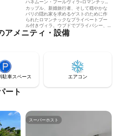
ハネムーン・プールヴィラ•ロマンチック
専用プー
なウブドでの滞在
カップル、新婚旅行者、そして穏やかな
、穏やか
バリの隠れ家を求めるゲストのために作
プライバ
られたロマンチックなプライベートプー
ル付きヴィラ。ウブドでプライバシー、
のアメニティ・設備
熱帯の緑、美しいプールの環境をお楽し
みください。 プライベートプール、露天
風呂、穏やかな田んぼの景色を望む、ウ
ブドの人里離れたハネムーン用ヴィラ。
ゆったりとした朝、黄金の夕日、静かで
ロマンチックな夜を自然に囲まれて過ご
すために作られました。おしゃれな内
装、強力なWi-Fi、完全なプライバシー。
⁠車ス⁠ペ⁠ー⁠ス
エアコン
季節限定の特別料金で、珍しいウブドで
の休暇。
パート
スーパーホスト
スーパーホスト