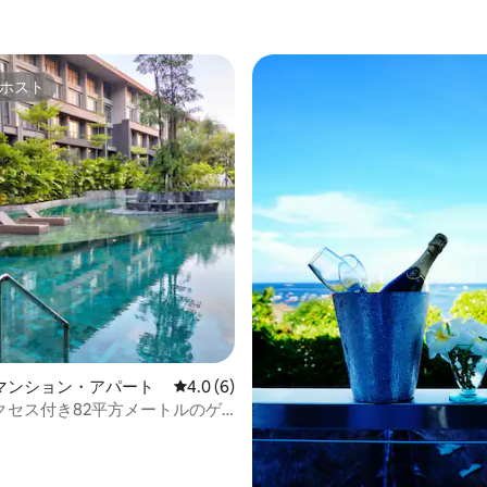
ホスト
ホスト
マンション・アパート
レビュー6件、5つ星中4.0つ星の平均評価
4.0 (6)
クセス付き82平方メートルのゲ
ム