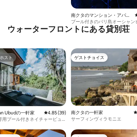
南クタのマンション・アパー
ト
プール付きのバリ島オーシャン
ウォーターフロントにある貸別荘
パート
ホスト
ゲストチョイス
ホスト
ゲストチョイス
中5.0つ星の平均評価
南クタの一軒家
tan Ubudの一軒家
レビュー39件、5つ星中4.85つ星の平均評価
4.85 (39)
サーフィンヴィラモニエ
専用プール付きネイチャービュ