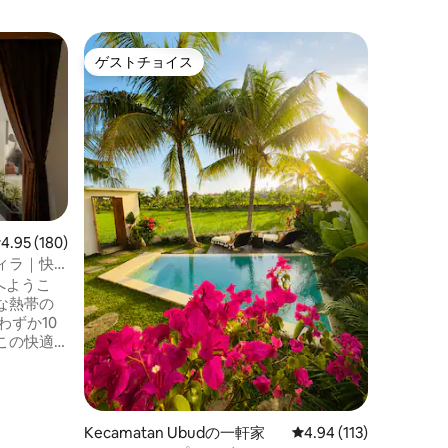
ジンバラ
ゲストチョイス
スーパ
ゲストチョイス
スーパ
Villa 
プール
インド洋
海に面し
タンは、
ており、
無料で含
インフィ
のプロジ
システム
レビュー180件、5つ星中4.95つ星の平均評価
4.95 (180)
ドガーデ
ィラ｜快
ムをお楽
budへようこ
ンライン
な熱帯の
サイトス
のスムー
この快適
す。
かな田ん
からは完
ランデ
キッチ
Kecamatan Ubudの一軒家
レビュー113件、5つ星
4.94 (113)
ワルンな