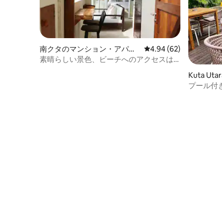
南クタのマンション・アパー
レビュー62件、5つ星中
4.94 (62)
ト
素晴らしい景色、ビーチへのアクセスは
不可能です！
Kuta U
ート
プール付き
ングー | 