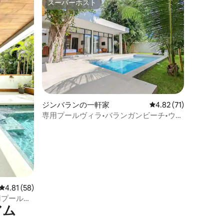
スーパーホスト
スーパーホスト
ジンバランの一軒家
レビュー71件、5つ星
4.82 (71)
専用プールヴィラ•バランガンビーチ•ウル
ワツ
レビュー58件、5つ星中4.81つ星の平均評価
4.81 (58)
用プール、
アム