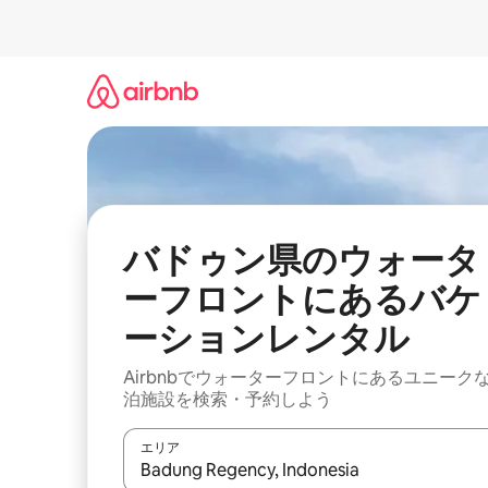
コ
ン
テ
ン
ツ
に
ス
キ
ッ
プ
バドゥン県のウォータ
ーフロントにあるバケ
ーションレンタル
Airbnbでウォーターフロントにあるユニーク
泊施設を検索・予約しよう
エリア
検索結果が表示されたら、上下の矢印キーを使っ