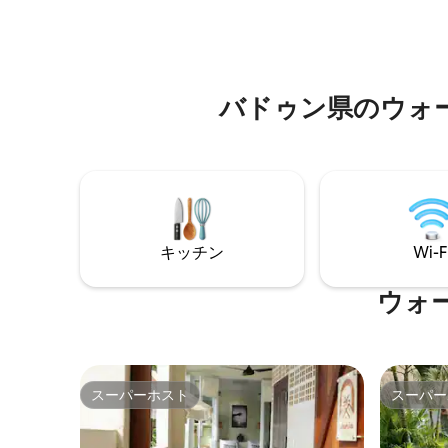
シャラを
ィラ 当ヴィラは細やかな配慮が行き届い
ーチ、ビ
ており、スタッフも丁寧に配置されてい
ィンスポ
ますので、心配することなくゆったりと
路を通っ
お過ごしいただけます。 お子様には不向
の全文を
きです。
バドゥン県のウォ
キッチン
Wi-F
ウォ
スーパーホスト
スーパー
スーパーホスト
スーパー