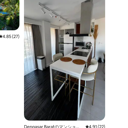
レビュー27件、5つ星中4.85つ星の平均評価
4.85 (27)
Denpasar Baratのマンショ
レビュー22件、5つ星
4.91 (22)