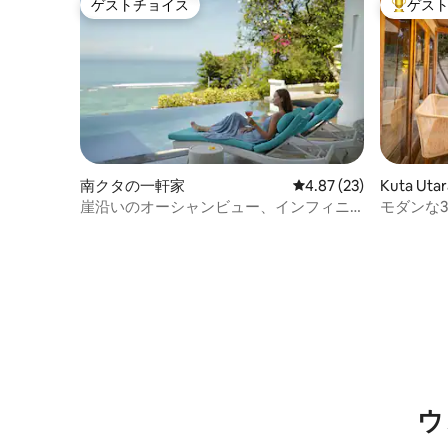
ゲストチョイス
ゲス
ゲストチョイス
大好評の
南クタの一軒家
レビュー23件、5つ星中
4.87 (23)
Kuta Ut
崖沿いのオーシャンビュー、インフィニ
モダンな
ティプール、プライベートビーチ
ーチとフィ
ウ