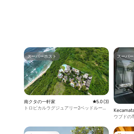
スーパーホスト
スーパー
スーパーホスト
スーパー
南クタの一軒家
レビュー3件、5つ星
5.0 (3)
トロピカルラグジュアリー2ベッドルーム
Kecama
ヴィラ
ウブドの
ービラ #1