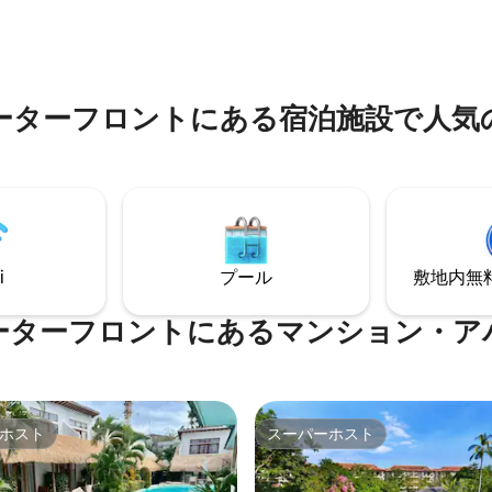
お楽しみください。ウルワツビ
どの人気スポットに近いです。
ンギンビーチ、カフェ、サーフ
ル、オープンリビングスペース
ットまで、静かで車の少ない道
なトロピカルビューで、完全な
てわずか10分。ご予約前に説明
シーをお楽しみください。
お読みください。
ーターフロントにある宿泊施設で人気
i
プール
敷地内無料駐
ーターフロントにあるマンション・ア
ホスト
スーパーホスト
ホスト
スーパーホスト