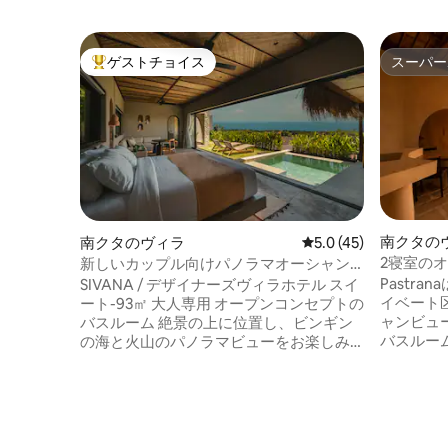
ゲストチョイス
スーパー
大好評のゲストチョイスです。
スーパー
南クタの
南クタのヴィラ
レビュー45件、5つ星
5.0 (45)
2寝室の
新しいカップル向けパノラマオーシャン
（プール
ビューヴィラ
Pastr
SIVANA / デザイナーズヴィラホテル スイ
イベート
ート-93㎡ 大人専用 オープンコンセプトの
ャンビュ
バスルーム 絶景の上に位置し、ビンギン
バスルー
の海と火山のパノラマビューをお楽しみ
ューが見
いただけます！ ご提供内容： -専用バトラ
す。プラ
ーサービス -ビーチに近いビンギンの素晴
ル、日の
らしいロケーション - 地中海とバリの建築
カルなイ
を融合させた高級デザイン -すべての空間
グスペー
からオーシャンビューが見える唯一のヴ