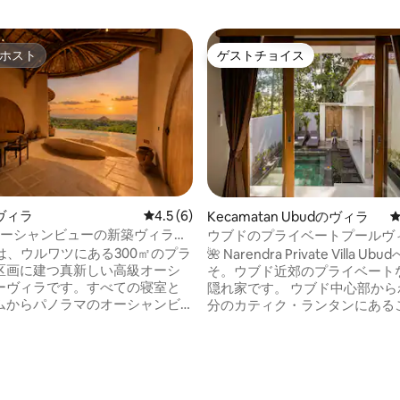
ホスト
ゲストチョイス
ホスト
ゲストチョイス
ヴィラ
レビュー6件、5つ星中4.5つ星の平均評価
4.5 (6)
中5.0つ星の平均評価
Kecamatan Ubudのヴィラ
オーシャンビューの新築ヴィラ
ウブドのプライベートプールヴ
とヨガシャラ付き）
適で穏やかな滞在
anaは、ウルワツにある300㎡のプラ
🌺 Narendra Private Villa U
区画に建つ真新しい高級オーシ
そ。ウブド近郊のプライベート
ーヴィラです。すべての寝室と
隠れ家です。 ウブド中心部からわずか10
ムからパノラマのオーシャンビ
分のカティク・ランタンにある
えるという珍しい特徴がありま
なヴィラは、緑豊かな緑と穏や
イベートインフィニティプー
ぼに囲まれています。交通機関
出の景色、温かみのあるトロピ
全に離れていますが、カサ・ク
ンテリア、開放感のあるリビン
ラ、トロピカルアント、イラズ
ス、独立した寝室、竹製のヨガ
ン、ワルン・マンディ、ロナ・