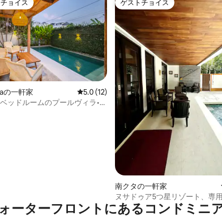
トチョイス
ゲストチョイス
ゲストチョイスです。
ゲストチョイス
4.87つ星の平均評価
araの一軒家
レビュー12件、5つ星中5.0つ星の平均評価
5.0 (12)
3ベッドルームのプールヴィラ•ビ
ンズまで徒歩圏内 / 1
南クタの一軒家
ヌサドゥア5つ星リゾート、専
ォーターフロントにあるコンドミニ
ビーチアクセス