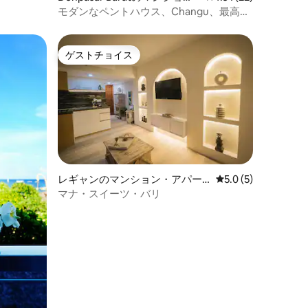
ン・アパート
モダンなペントハウス、Changu、最高の
眺め、コンシェルジュサービス
ゲストチョイス
ゲストチョイス
レギャンのマンション・アパー
レビュー5件、5つ星
5.0 (5)
ト
マナ・スイーツ・バリ