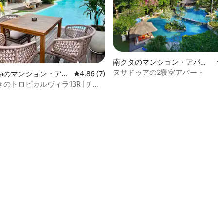
4.94つ星の平均評価
南クタのマンション・アパー
ト
ヌサドゥアの2寝室アパート
taraのマンション・アパ
レビュー7件、5つ星中4.86つ星の平均評価
4.86 (7)
のトロピカルヴィラ1BR | チャ
ベラワ