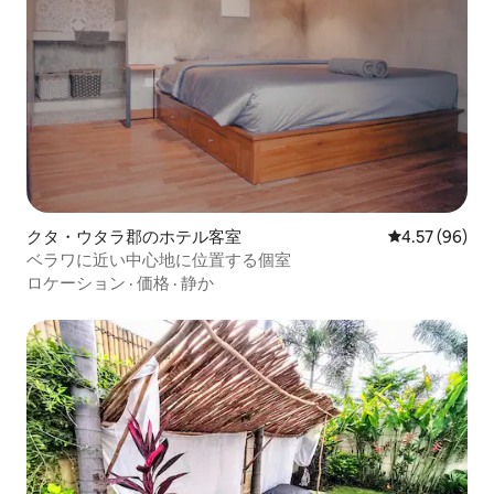
クタ・ウタラ郡のホテル客室
レビュー96件
4.57 (96)
ベラワに近い中心地に位置する個室
ロケーション
·
価格
·
静か