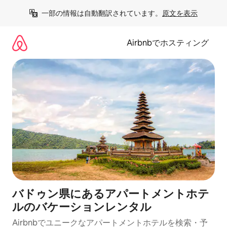
コ
一部の情報は自動翻訳されています。
原文を表示
ン
テ
ン
Airbnbでホスティング
ツ
に
ス
キ
ッ
プ
バドゥン県にあるアパートメントホテ
ルのバケーションレンタル
Airbnbでユニークなアパートメントホテルを検索・予