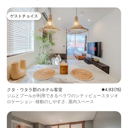
ゲストチョイス
ゲストチョイス
クタ・ウタラ郡のホテル客室
レビュー15件
4.93 (15)
ジムとプールが利用できるベラワのシティビュースタジオ
ロケーション
·
移動のしやすさ
·
屋内スペース