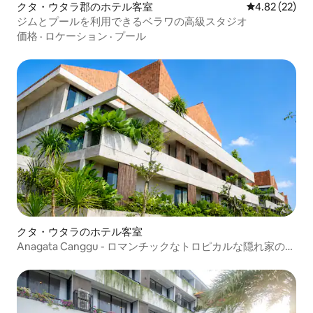
クタ・ウタラ郡のホテル客室
レビュー22件
4.82 (22)
ジムとプールを利用できるベラワの高級スタジオ
価格
·
ロケーション
·
プール
クタ・ウタラのホテル客室
Anagata Canggu - ロマンチックなトロピカルな隠れ家のワ
ンルーム