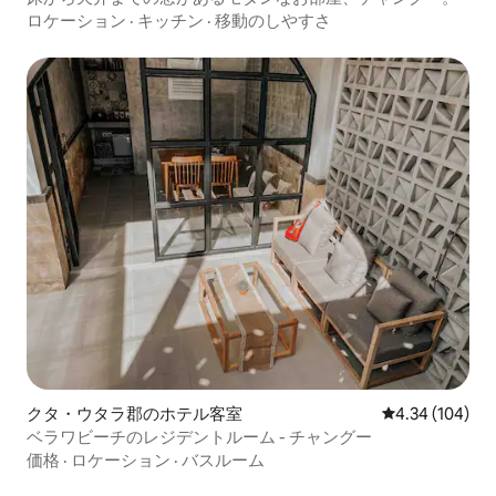
ロケーション
·
キッチン
·
移動のしやすさ
クタ・ウタラ郡のホテル客室
レビュー104件
4.34 (104)
ベラワビーチのレジデントルーム - チャングー
価格
·
ロケーション
·
バスルーム