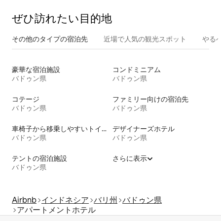
ぜひ訪⁠れ⁠た⁠い目⁠的⁠地
その他のタ⁠イ⁠プ⁠の宿⁠泊⁠先
近場で人気の観光スポット
やる
豪華な宿泊施設
コンドミニアム
バドゥン県
バドゥン県
コテージ
ファミリー向けの宿泊先
バドゥン県
バドゥン県
車椅子から移乗しやすいトイレ付きの宿泊施設
デザイナーズホテル
バドゥン県
バドゥン県
テントの宿泊施設
さらに表示
バドゥン県
Airbnb
インドネシア
バリ州
バドゥン県
アパートメントホテル