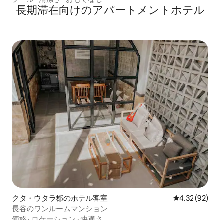
長期滞在向けのアパートメントホテル
クタ・ウタラ郡のホテル客室
レビュー92件
4.32 (92)
長谷のワンルームマンション
価格
·
ロケーション
·
快適さ