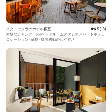
クタ・ウタラのホテル客室
レビュー18
4.5 (18)
素敵なチャングーの1ベッドルームスタジオアパートホテル
（すべて込み）
ロケーション
·
価格
·
徒歩移動のしやすさ