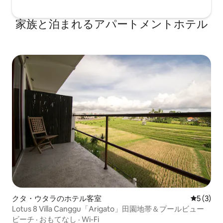
家族と泊まれるアパートメントホテル
クタ・ウタラのホテル客室
レビュー
5 (3)
Lotus 8 Villa Canggu「Arigato」田園地帯＆プールビュー
ビーチ
·
おもてなし
·
Wi-Fi