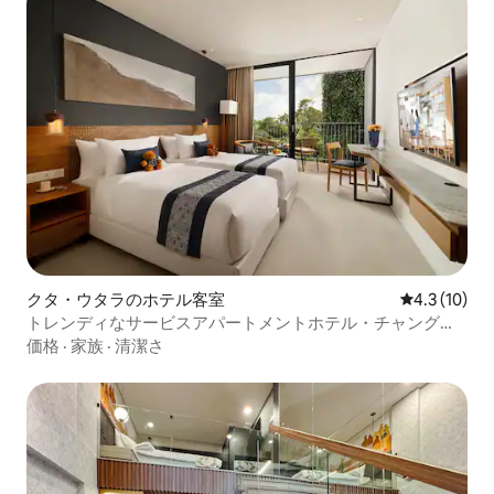
クタ・ウタラのホテル客室
レビュー10
4.3 (10)
トレンディなサービスアパートメントホテル・チャングー/
トップロケーション
価格
·
家族
·
清潔さ