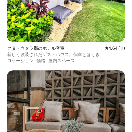
クタ・ウタラ郡のホテル客室
レビュー11件
4.64 (11)
新しく改装されたゲストハウス。個室とほうき
ロケーション
·
価格
·
屋内スペース