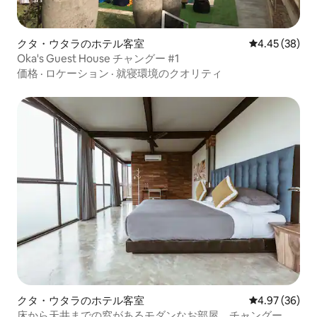
クタ・ウタラのホテル客室
レビュー38件
4.45 (38)
Oka's Guest House チャングー #1
価格
·
ロケーション
·
就寝環境のクオリティ
クタ・ウタラのホテル客室
レビュー36件
4.97 (36)
床から天井までの窓があるモダンなお部屋、チャングー。