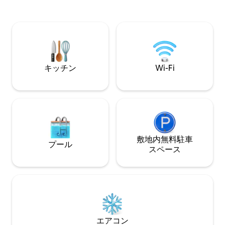
& Mudita (Joy) at top floor Every room
batteries, our hote
has been beautifully renovated per Nov
for an unforgettab
1st 2025 We are located just 13 minutes
Canggu.
walk to the beach.
キッチン
Wi-Fi
敷地内無料駐⁠車
プール
ス⁠ペ⁠ー⁠ス
エアコン