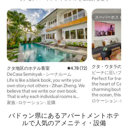
スーパーホスト
スーパーホスト
クタ・ウタラのホ
クタ地区のホテル客室
レビュー72件、5つ星中4.78
4.78 (72)
ビーチに近いプー
DeCasa Seminyak - シーナルーム
パート
Perfect for travele
Life is like a blank book, you write your
the heart of Cangg
own story not others - Zihan Zheng. We
charming boutiqu
believe that we write our own book.
the ocean, this ro
That is why each individual rooms is
bathroom with sho
ロケーション
·
価
created with positivity in mind so that we
家族
·
ロケーション
·
近隣
Enjoy our facilitie
can be a part of your wonderful story.
swimming pools, 
The rooms have their own unique
バドゥン県にあるアパートメントホテ
The hotel bar offer
names, Sheena (blessing) & Ananda
ルで人気のアメニティ・設備
Whether you are h
(bliss) at ground floor Sukha (Happiness)
wellness or simply