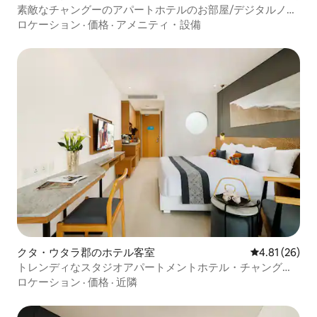
素敵なチャングーのアパートホテルのお部屋/デジタルノマ
ドのおすすめ
ロケーション
·
価格
·
アメニティ・設備
クタ・ウタラ郡のホテル客室
レビュー26件
4.81 (26)
トレンディなスタジオアパートメントホテル・チャングー/
ベストチョイス
ロケーション
·
価格
·
近隣