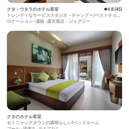
クタ・ウタラのホテル客室
レビュー45
4.8 (45)
トレンディなサービススタジオ・チャングー/ベストチョイ
ス
ロケーション
·
価格
·
露天風呂・ジャグジー
クタのホテル客室
セミニャックタウンの素晴らしい1ベッドルーム
プール
·
清潔さ
·
おもてなし