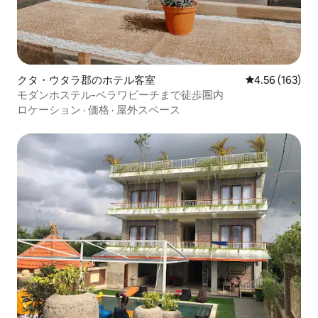
クタ・ウタラ郡のホテル客室
レビュー163件
4.56 (163)
モダンホステル-ベラワビーチまで徒歩圏内
ロケーション
·
価格
·
屋外スペース