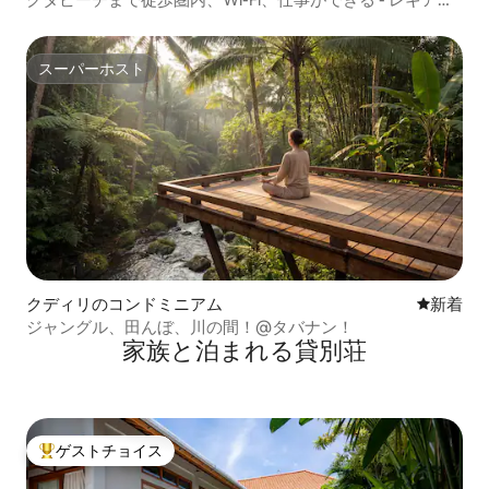
- スミニャック
スーパーホスト
スーパーホスト
クディリのコンドミニアム
新しい宿
新着
ジャングル、田んぼ、川の間！@タバナン！
家族と泊まれる貸別荘
ゲストチョイス
大好評のゲストチョイスです。