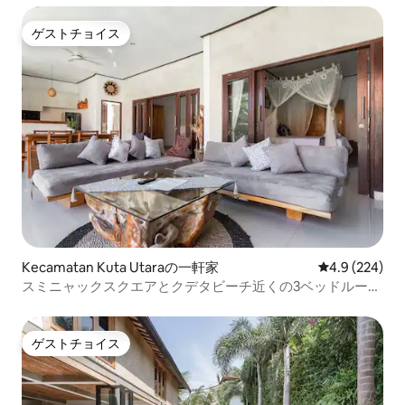
ッピングまで徒歩圏内
ゲストチョイス
ゲストチョイス
Kecamatan Kuta Utaraの一軒家
レビュー224
4.9 (224)
スミニャックスクエアとクデタビーチ近くの3ベッドルーム
ヴィラ
ゲストチョイス
ゲストチョイス