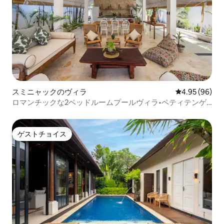
スミニャックのヴィラ
レビュー96件
4.95 (96)
ロマンチックな2ベッドルームプールヴィラ•ペティテンゲ
ットの隠れ家
ゲストチョイス
ゲストチョイス