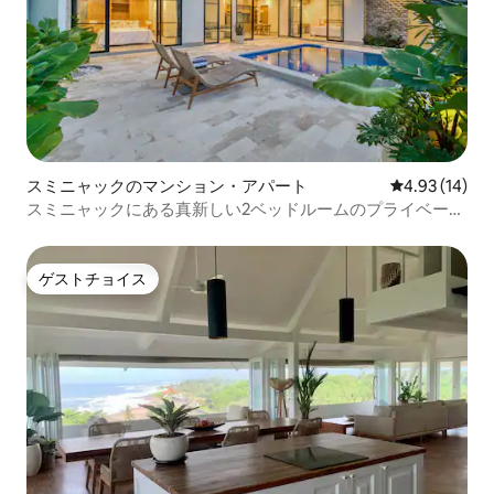
スミニャックのマンション・アパート
レビュー14件
4.93 (14)
スミニャックにある真新しい2ベッドルームのプライベート
プールヴィラ
ゲストチョイス
ゲストチョイス