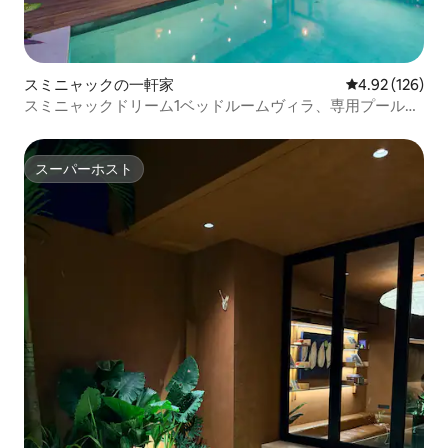
スミニャックの一軒家
レビュー126件
4.92 (126)
スミニャックドリーム1ベッドルームヴィラ、専用プール付
き
スーパーホスト
スーパーホスト