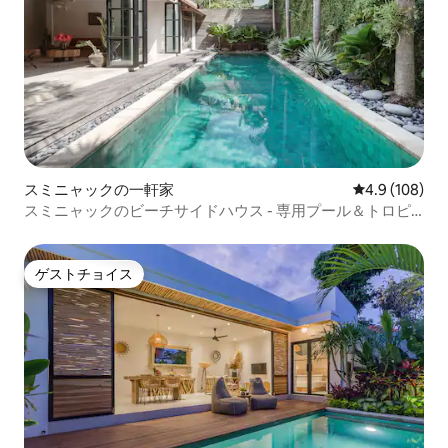
スミニャックの一軒家
レビュー108
4.9 (108)
スミニャックのビーチサイドハウス - 専用プール＆トロピ
カルガーデン
ゲストチョイス
ゲストチョイス