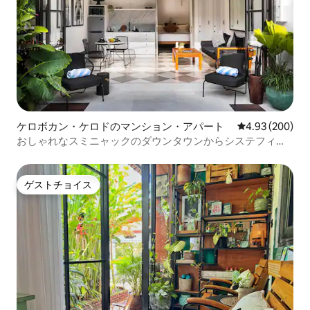
ケロボカン・ケロドのマンション・アパート
レビュー200件
4.93 (200)
おしゃれなスミニャックのダウンタウンからシステフィー
ルズまで散策
ゲストチョイス
ゲストチョイス