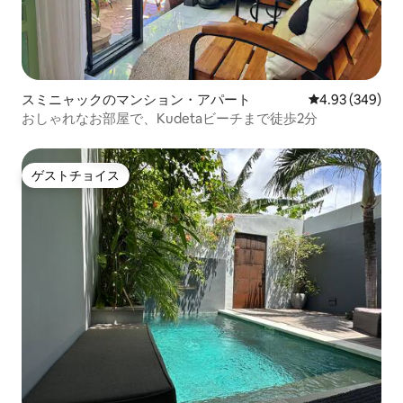
スミニャックのマンション・アパート
レビュー349件
4.93 (349)
おしゃれなお部屋で、Kudetaビーチまで徒歩2分
ゲストチョイス
ゲストチョイス