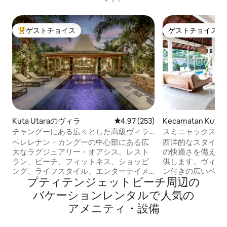
ゲストチョイス
ゲストチョイス
大好評のゲストチョイスです。
ゲストチョイス
Kuta Utaraのヴィラ
レビュー253件、5つ星中4.97
4.97 (253)
Kecamatan Kuta
ィラ
チャングーにある広々とした高級ヴィラ
スミニャックスク
での滞在（ビーチ＆エンターテイメン
ヴィラと広大な庭
ペレレナン・カングーの中心部にある広
西洋的なスタイリ
ト）
大なラグジュアリー・オアシス。レスト
の快適さを備えた
ラン、ビーチ、フィットネス、ショッピ
供します。ヴィラ
ング、ライフスタイル、エンターテイメ
ン付きの広いベッ
プティテンジェットビーチ⁠周⁠辺⁠の
ントシーン。広大な900平方メートルの
そのうち2部屋は
ヴィラには素敵なプールがあります。メ
イートバスルーム
バ⁠ケ⁠ー⁠シ⁠ョ⁠ン⁠レ⁠ン⁠タ⁠ル⁠で人⁠気⁠の
インストリートまで簡単に歩けます。朝
エアコン付きのベ
ア⁠メ⁠ニ⁠テ⁠ィ⁠・⁠設⁠備
食と清掃は週5日。広々とした独立したリ
ます（シングルベ
ビングルーム、エアコン。豪華なキング
ームなし）。屋外