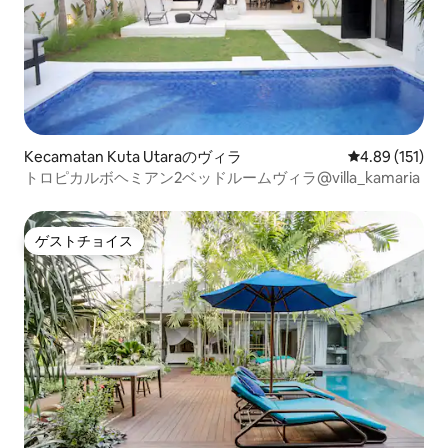
Kecamatan Kuta Utaraのヴィラ
レビュー151件
4.89 (151)
トロピカルボヘミアン2ベッドルームヴィラ@villa_kamaria
ゲストチョイス
ゲストチョイス