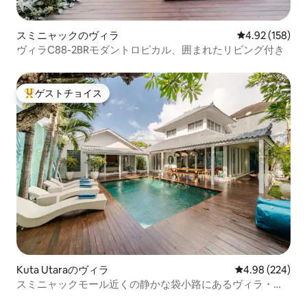
スミニャックのヴィラ
レビュー158件
4.92 (158)
ヴィラC88-2BRモダントロピカル、囲まれたリビング付き
ゲストチョイス
大好評のゲストチョイスです。
Kuta Utaraのヴィラ
レビュー224件
4.98 (224)
スミニャックモール近くの静かな袋小路にあるヴィラ・シ
ュガーパーム