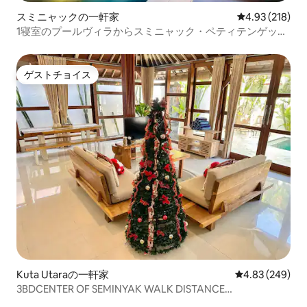
スミニャックの一軒家
レビュー218件
4.93 (218)
1寝室のプールヴィラからスミニャック・ペティテンゲット
を散策
ゲストチョイス
ゲストチョイス
Kuta Utaraの一軒家
レビュー249件
4.83 (249)
3BDCENTER OF SEMINYAK WALK DISTANCE
BEACH&SHOPPING セミニャックの中心部、ビーチとショ