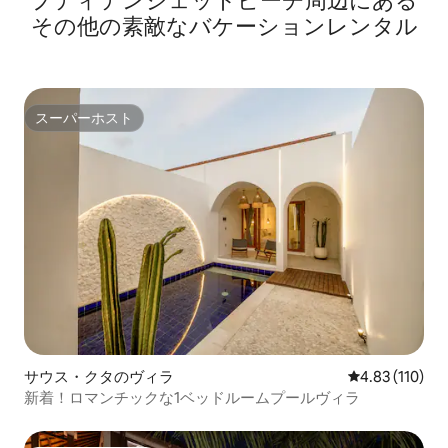
プティテンジェットビーチ⁠周⁠辺⁠に⁠あ⁠る
そ⁠の⁠他⁠の素⁠敵⁠なバ⁠ケ⁠ー⁠シ⁠ョ⁠ン⁠レ⁠ン⁠タ⁠ル
スーパーホスト
スーパーホスト
サウス・クタのヴィラ
レビュー110件
4.83 (110)
新着！ロマンチックな1ベッドルームプールヴィラ