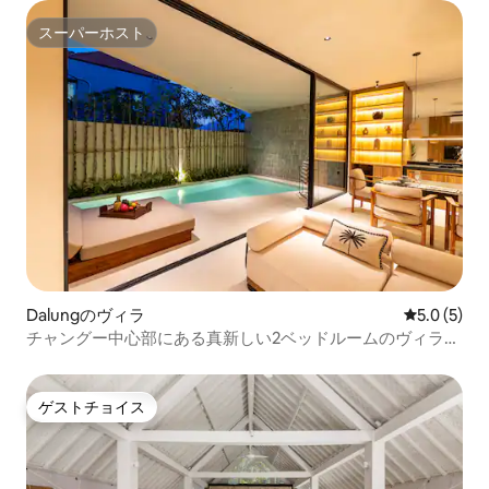
スーパーホスト
スーパーホスト
Dalungのヴィラ
レビュー5
5.0 (5)
チャングー中心部にある真新しい2ベッドルームのヴィラ
「Sila」
ゲストチョイス
ゲストチョイス