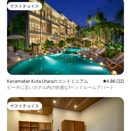
ゲストチョイス
ゲストチョイス
Kecamatan Kuta Utaraのコンドミニアム
レビュー22件
4.86 (22)
ビーチに近いホテル内の快適な1ベッドルームアパート
ゲストチョイス
ゲストチョイス