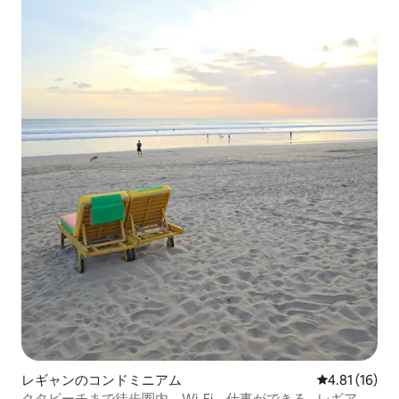
レギャンのコンドミニアム
レビュー16件
4.81 (16)
クタビーチまで徒歩圏内、Wi-Fi、仕事ができる - レギアン