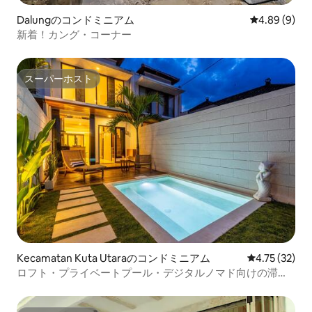
Dalungのコンドミニアム
レビュー9件
4.89 (9)
新着！カング・コーナー
スーパーホスト
スーパーホスト
Kecamatan Kuta Utaraのコンドミニアム
レビュー32件
4.75 (32)
ロフト・プライベートプール・デジタルノマド向けの滞在
先