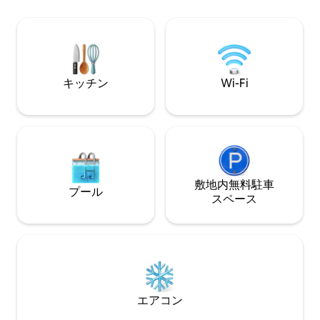
サイズのベッドルーム2室、専用バスルー
大80 mbpsの
ム+ソファ。私たちの素晴らしいスタッフ
なプールがありま
が、家庭でのマッサージや特別なランチ
たくさんのリラク
やディナーを簡単に手配します！75イン
あり、静かですが
チのソニーを含む3台のテレビ。ベラワ＆
アから徒歩圏内に
エコービーチクラブフィンズ、アトラ
トで安全な通りに
キッチン
Wi-Fi
ス、ザ・ローンなどへのアクセスが簡単
す。
敷地内無料駐⁠車
プール
ス⁠ペ⁠ー⁠ス
エアコン