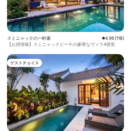
スミニャックの一軒家
レビュー118件
4.95 (118)
【お得情報】スミニャックビーチの豪華なヴィラ4寝室
ゲストチョイス
ゲストチョイス