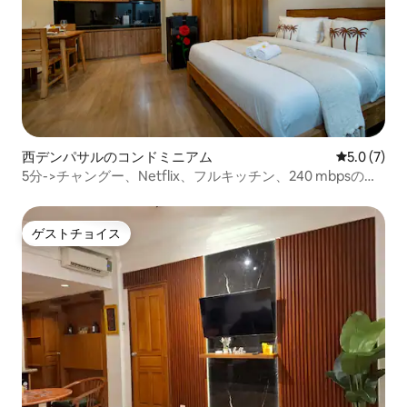
西デンパサルのコンドミニアム
レビュー7
5.0 (7)
5分->チャングー、Netflix、フルキッチン、240 mbpsの
Wi-Fi
ゲストチョイス
ゲストチョイス