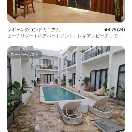
レギャンのコンドミニアム
レビュー24件
4.75 (24)
ビーチリゾートのアパートメント。レギアンビーチまで徒
歩5分
スーパーホスト
スーパーホスト