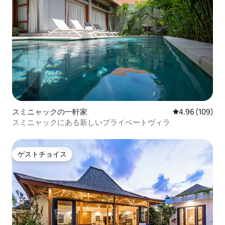
スミニャックの一軒家
レビュー109件
4.96 (109)
スミニャックにある新しいプライベートヴィラ
ゲストチョイス
ゲストチョイス