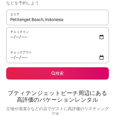
な⁠ど⁠を予⁠約⁠し⁠よ⁠う
エリア
検索結果が表示されたら、上下の矢印キーを使って移動するか、
チェックイン
チェックアウト
検索
プティテンジェットビーチ⁠周⁠辺⁠に⁠あ⁠る
高⁠評⁠価⁠のバ⁠ケ⁠ー⁠シ⁠ョ⁠ン⁠レ⁠ン⁠タ⁠ル
立地や清潔さなどの点でゲストに高評価のリスティング
です。