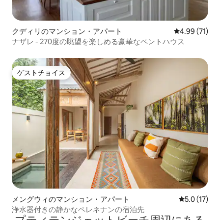
クディリのマンション・アパート
レビュー71件
4.99 (71)
ナザレ - 270度の眺望を楽しめる豪華なペントハウス
ゲストチョイス
ゲストチョイス
メングウィのマンション・アパート
レビュー17
5.0 (17)
浄水器付きの静かなペレネナンの宿泊先