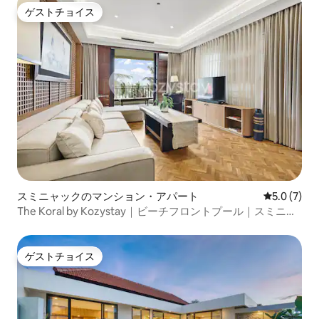
ゲストチョイス
ゲストチョイス
スミニャックのマンション・アパート
レビュー7
5.0 (7)
The Koral by Kozystay｜ビーチフロントプール｜スミニャ
ック
ゲストチョイス
ゲストチョイス