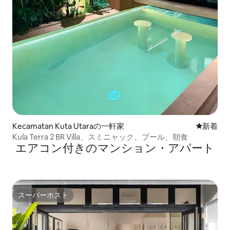
Kecamatan Kuta Utaraの一軒家
新しい宿
新着
Kula Terra 2 BR Villa、スミニャック、プール、朝食
エアコン付きのマンション・アパート
スーパーホスト
スーパーホスト