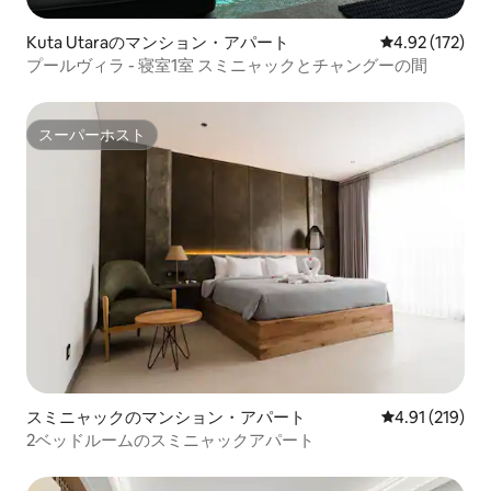
Kuta Utaraのマンション・アパート
レビュー172件
4.92 (172)
プールヴィラ - 寝室1室 スミニャックとチャングーの間
スーパーホスト
スーパーホスト
スミニャックのマンション・アパート
レビュー219件
4.91 (219)
2ベッドルームのスミニャックアパート