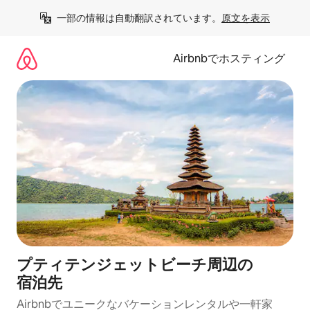
コ
一部の情報は自動翻訳されています。
原文を表示
ン
テ
ン
Airbnbでホスティング
ツ
に
ス
キ
ッ
プ
プティテンジェットビーチ⁠周⁠辺⁠の
宿⁠泊⁠先
Airbnbでユニークなバ⁠ケ⁠ー⁠シ⁠ョ⁠ンレ⁠ン⁠タ⁠ルや一⁠軒⁠家