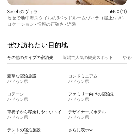
Sesehのヴィラ
レビュー11
5.0 (11)
セセで地中海スタイルの3ベッドルームヴィラ（屋上付き）
ロケーション
·
情報の正確さ
·
近隣
ぜひ訪⁠れ⁠た⁠い目⁠的⁠地
その他のタ⁠イ⁠プ⁠の宿⁠泊⁠先
近場で人気の観光スポット
やる
豪華な宿泊施設
コンドミニアム
バドゥン県
バドゥン県
コテージ
ファミリー向けの宿泊先
バドゥン県
バドゥン県
車椅子から移乗しやすいトイレ付きの宿泊施設
デザイナーズホテル
バドゥン県
バドゥン県
テントの宿泊施設
さらに表示