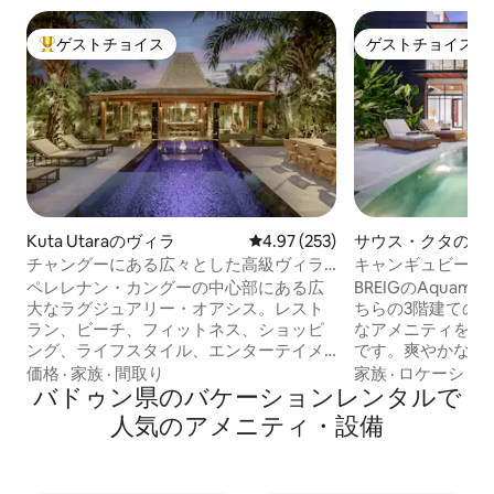
ゲストチョイス
ゲストチョイス
大好評のゲストチョイスです。
ゲストチョイス
Kuta Utaraのヴィラ
レビュー253件、5つ星中4.97
4.97 (253)
サウス・クタのヴ
チャングーにある広々とした高級ヴィラ
キャンギュビーチ
での滞在（ビーチ＆エンターテイメン
ムの豪華ヴィラ（
ペレレナン・カングーの中心部にある広
BREIGのAquamar
ト）
大なラグジュアリー・オアシス。レスト
ちらの3階建ての
ラン、ビーチ、フィットネス、ショッピ
なアメニティを備
ング、ライフスタイル、エンターテイメ
です。爽やかなス
ントシーン。広大な900平方メートルの
としたリビングル
価格
·
家族
·
間取り
家族
·
ロケーショ
ヴィラには素敵なプールがあります。メ
バドゥン県のバケーションレンタルで
のある屋上から、
インストリートまで簡単に歩けます。朝
すべての願いを満
人気のアメニティ・設備
食と清掃は週5日。広々とした独立したリ
います！ Cangguの中心部に位置し、
ビングルーム、エアコン。豪華なキング
Cangguビーチ
サイズのベッドルーム2室、専用バスルー
アで最も人気のあ