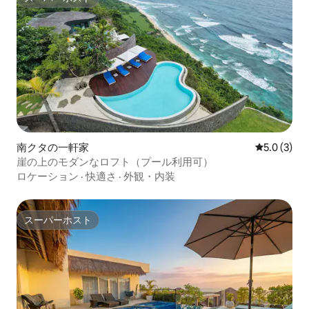
スーパーホスト
南クタの一軒家
レビュー3
5.0 (3)
崖の上のモダンなロフト（プール利用可）
ロケーション
·
快適さ
·
外観・内装
スーパーホスト
スーパーホスト