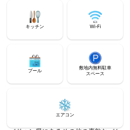
ム+ソファ。私たちの素晴らしいスタッフ
レストランに簡単
が、家庭でのマッサージや特別なランチ
専任のヴィラマネ
やディナーを簡単に手配します！75イン
お客様のご滞在が
チのソニーを含む3台のテレビ。ベラワ＆
るよう努めており
エコービーチクラブフィンズ、アトラ
キッチン
Wi-Fi
ス、ザ・ローンなどへのアクセスが簡単
敷地内無料駐⁠車
プール
ス⁠ペ⁠ー⁠ス
エアコン