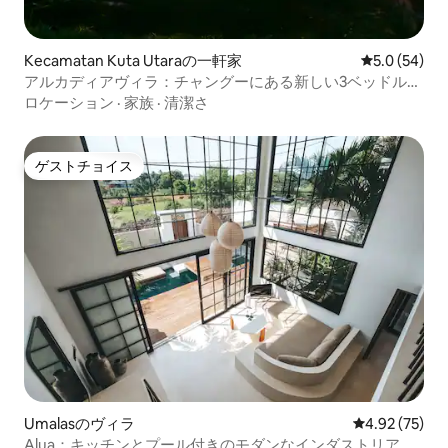
Kecamatan Kuta Utaraの一軒家
レビュー54
5.0 (54)
アルカディアヴィラ：チャングーにある新しい3ベッドルー
ム
ロケーション
·
家族
·
清潔さ
ゲストチョイス
ゲストチョイス
Umalasのヴィラ
レビュー75件
4.92 (75)
Alua：キッチンとプール付きのモダンなインダストリアル