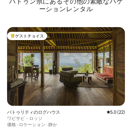
バドゥン県にあるその他の素敵なバケ
ーションレンタル
ゲストチョイス
大好評のゲストチョイスです。
バトゥリティのログハウス
レビュー22
5.0 (22)
ワビサビ・ロッジ
価格
·
ロケーション
·
静か