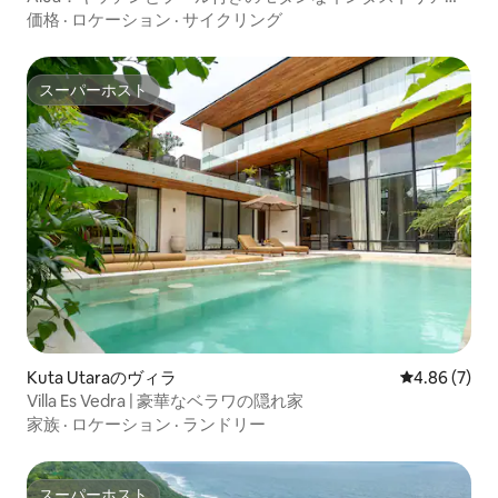
ロフト
価格
·
ロケーション
·
サイクリング
スーパーホスト
スーパーホスト
Kuta Utaraのヴィラ
レビュー7件
4.86 (7)
Villa Es Vedra | 豪華なベラワの隠れ家
家族
·
ロケーション
·
ランドリー
スーパーホスト