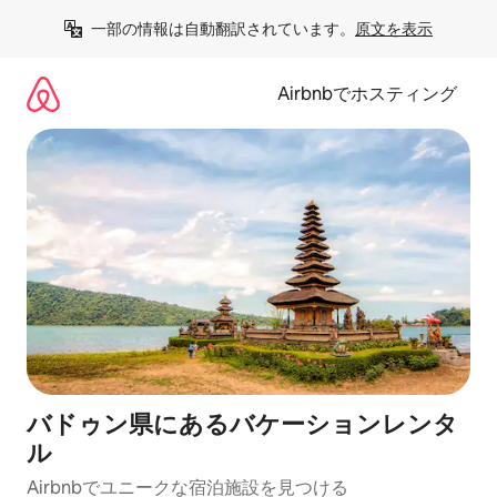
コ
一部の情報は自動翻訳されています。
原文を表示
ン
テ
ン
Airbnbでホスティング
ツ
に
ス
キ
ッ
プ
バドゥン県にあるバケーションレンタ
ル
Airbnbでユニークな宿泊施設を見つける