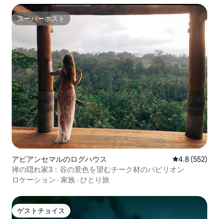
スーパーホスト
スーパーホスト
アビアンセマルのログハウス
レビュー552
4.8 (552)
禅の隠れ家3：谷の景色を望むチーク材のパビリオン
ロケーション
·
家族
·
ひとり旅
ゲストチョイス
ゲストチョイス