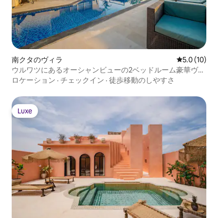
南クタのヴィラ
レビュー10
5.0 (10)
ウルワツにあるオーシャンビューの2ベッドルーム豪華ヴィ
ラ（専用プール付き）
ロケーション
·
チェックイン
·
徒歩移動のしやすさ
Luxe
Luxe