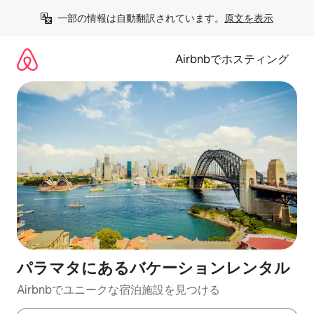
コ
一部の情報は自動翻訳されています。
原文を表示
ン
テ
ン
Airbnbでホスティング
ツ
に
ス
キ
ッ
プ
パラマタにあるバケーションレンタル
Airbnbでユニークな宿泊施設を見つける