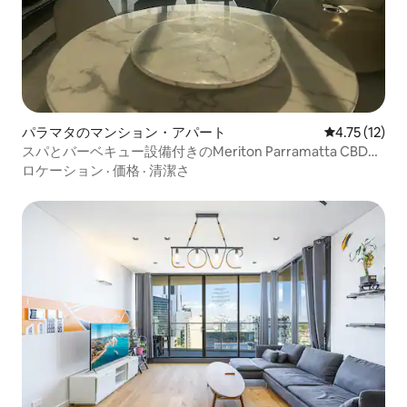
パラマタのマンション・アパート
レビュー12件
4.75 (12)
スパとバーベキュー設備付きのMeriton Parramatta CBDア
パートメント
ロケーション
·
価格
·
清潔さ