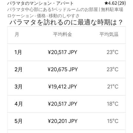
パラマタのマンション・アパート
レビュー29件
4.62 (29)
パラマタ中心部にある1ベッドルームのお部屋 | 無料駐車場
ロケーション
·
価格
·
移動のしやすさ
パラマタを訪⁠れ⁠るの⁠に最⁠適⁠な時⁠期⁠は⁠？
月
平均料金
平均気温
1月
¥20,517 JPY
23°C
2月
¥20,675 JPY
23°C
3月
¥19,412 JPY
21°C
4月
¥20,517 JPY
18°C
5月
¥20,201 JPY
15°C