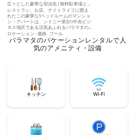
ート
広々とした豪華な宿泊先 | 無料駐車場とプ
ール
レストラン、お店、ナイトライフに囲ま
れたこの豪華な1ベッドルームのマンショ
ン・アパートは、シドニー第2の中央ビジ
ネス地区である活気あふれるパラマタの
中心部に位置しています。 目を覚ます
ロケーション
·
価格
·
プール
と、パラマタ・パークからブルーマウン
パラマタのバケーションレンタルで人
テンズまで広がる素晴らしい景色が見え
気のアメニティ・設備
ます。くつろぎの時間を過ごすのに最適
な環境で、このアパートはまさにスカイ
ラインを眺められる隠れ家です。 パラマ
タ駅とバス停、パラマタ・イート・スト
リート、ローズヒル競馬場、コムバン
ク・スタジアム、アコー・アリーナから
わずか数分の距離にあり、M4高速道路を
利用すればシドニーCBD（Central
キッチン
Wi-Fi
Business District・ビジネス中心地区）や
ブルー・マウンテンズへも簡単にアクセ
スできます。