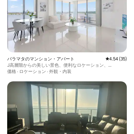
パラマタのマンション・アパート
レビュー35件
4.54 (35)
J高層階からの美しい景色、便利なロケーション、
Westfeild駅まで徒歩5分、レストラン、無料駐車場
価格
·
ロケーション
·
外観・内装