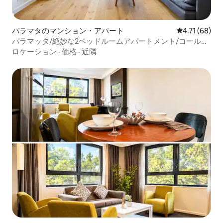
パラマタのマンション・アパート
レビュー68件
4.71 (68)
パラマッタ/絶妙な2ベッドルームアパートメント/コール
ズ/駅近く/快適で快適/交通の便よし
ロケーション
·
価格
·
近隣