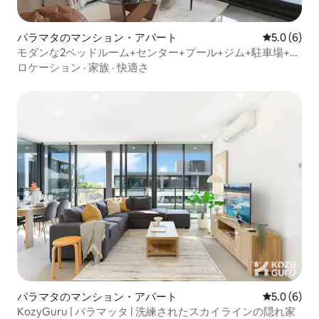
パラマタのマンション・アパート
レビュー6
5.0 (6)
モダンな2ベッドルーム+センター+プール+ジム+駐車場+サ
ウナ
ロケーション
·
家族
·
快適さ
パラマタのマンション・アパート
レビュー6
5.0 (6)
KozyGuru | パラマッタ | 洗練されたスカイラインの隠れ家