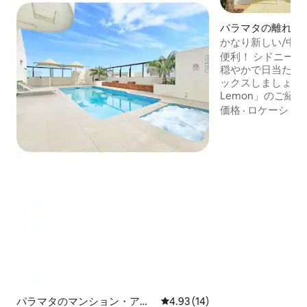
パラマタの離れ
かなり新しい/中心
駐車場
便利！ シドニー
穏やかで日当たり
ックスしましょう！ 「The Fig
Lemon」のご紹
ルーム、新しく、
価格
·
ロケーショ
トな小さなレンガの家 パラマッ
ーキャット・フェ
の間に位置してい
るイベントに最適です。
P'mattaから、Wes
て行き、Victori
す。川を渡ってラ
シドニー市と空港
ティックセンター
イートストリートを訪
シを持参してくだ
パラマタのマンション・アパ
レビュー14件、5つ星中4.93
4.93 (14)