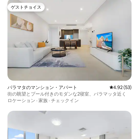
ゲストチョイス
ゲストチョイス
パラマタのマンション・アパート
レビュー53件
4.92 (53)
街の眺望とプール付きのモダンな2寝室、パラマッタ近く
ロケーション
·
家族
·
チェックイン