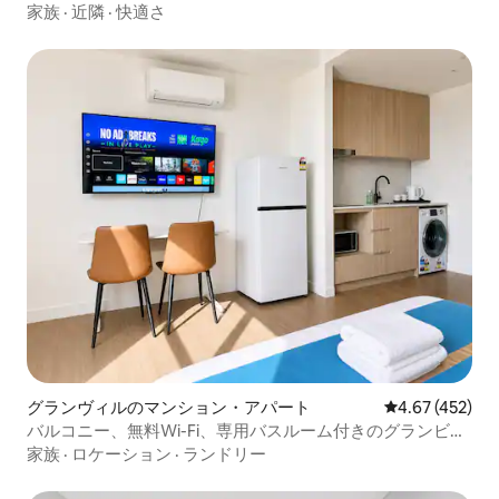
家族
·
近隣
·
快適さ
グランヴィルのマンション・アパート
レビュー452件
4.67 (452)
バルコニー、無料Wi-Fi、専用バスルーム付きのグランビル
スタジオ
家族
·
ロケーション
·
ランドリー