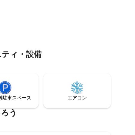
ベッドが1台あり、ご要望に応じて持ち運
び可能なベビーベッドをご用意できま
す。 コーヒーメーカー、すべてのガラス
製品、お皿、ボウル、鍋、フライパンを
備えた充実したランドリーとキッチン。
タオルとリネンは用意しています。
ニティ・設備
⁠車ス⁠ペ⁠ー⁠ス
エアコン
まろう