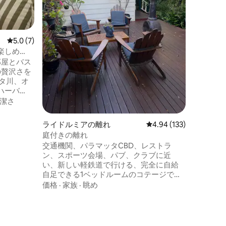
✨ソファ
ストランと
ラマタの
ート・ス
レビュー7件、5つ星中5.0つ星の平均評価
5.0 (7)
コムバン
からわず
楽しめ
CBD（Cen
た寝室2部
部屋とバス
ス中心地
泊施設
の贅沢さを
クセスも
ハーバ
ビューを
潔さ
くつろぐ
セントラル
ライドルミアの離れ
レビュー133件、5つ星
4.94 (133)
 寝室
庭付きの離れ
クイーンサ
交通機関、パラマッタCBD、レストラ
追加ゲスト
ン、スポーツ会場、パブ、クラブに近
もご用意し
い、新しい軽鉄道で行ける、完全に自給
アメニテ
自足できる1ベッドルームのコテージで
スパ、ジ
す。 ホームブッシュ・オリンピック・プ
価格
·
家族
·
眺め
くに1台分
レシンクトからわずか6 kmです。 プール
ーキュラ
と屋外エンターテイメントエリアにアク
ぐ外にあ
セスできる美しい庭園の環境。 ラウンジ
ルームには追加の宿泊施設としてソファ