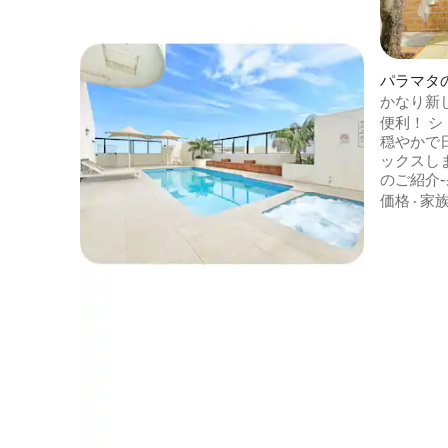
パラマタ
かなり新
駐車場
便利！ 
穏やかで
ックスしましょう！ 「Th
のご紹介
しく、自
価格
·
家
レンガの家 パラマッタ・リバー
ト・フェ
置してい
トに最適です。
ら、West
Victo
てライト
空港への
ター、ス
ートを訪れましょう
ください