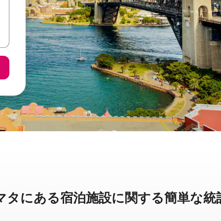
に⁠あ⁠る宿⁠泊⁠施⁠設⁠に関⁠す⁠る簡⁠単⁠な統⁠