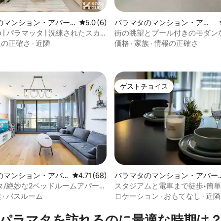
のマンション・アパー
レビュー6件、5つ星中5.0つ星の平均評価
5.0 (6)
パラマタのマンション・アパ
ート
ru | パラマッタ | 洗練されたスカ
街の眺望とプール付きのモダン
中4.67つ星の平均評価
の隠れ家
パラマッタ近く
報の正確さ
·
近隣
価格
·
家族
·
情報の正確さ
ゲストチョイス
ゲストチョイス
のマンション・アパ
レビュー68件、5つ星中4.71つ星の平均評価
4.71 (68)
パラマタのマンション・アパー
ト
タ/絶妙な2ベッドルームアパート
スタジアムと電車まで徒歩•簡
中4.75つ星の平均評価
ールズ/駅近く/快適で快適/交通
チェックイン•Wi-Fi
族
·
バスルーム
ロケーション
·
おもてなし
·
近隣
パラマタを訪⁠れ⁠るの⁠に最⁠適⁠な時⁠期⁠は⁠