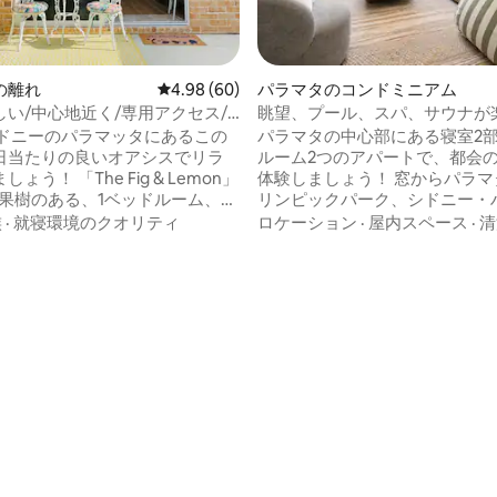
の離れ
レビュー60件、5つ星中4.98つ星の平均評価
4.98 (60)
パラマタのコンドミニアム
しい/中心地近く/専用アクセス/
眺望、プール、スパ、サウナが
る、キングサイズベッドを備え
シドニーのパラマッタにあるこの
パラマタの中心部にある寝室2
屋・バスルーム2つの豪華な宿
日当たりの良いオアシスでリラ
ルーム2つのアパートで、都会
e Fig & Lemon」
体験しましょう！ 窓からパラマタ川、オ
-果樹のある、1ベッドルーム、新
リンピックパーク、シドニー・
炊可能なプライベートな小さな
ー・ブリッジ、CBDのパノラマ
族
·
就寝環境のクオリティ
ロケーション
·
屋内スペース
·
清
キャッ
お楽しみください。バスタブで
リーとビクトリア通りの間に位
か、超高速ファイバーWi-Fiと
ます シドニーのあらゆるイベン
エアコンでリラックスしましょう。
98 Thomas st. P'mattaか
にはキングサイズベッド1台と
ern Syd Uniまで歩いて行き、
イズベッド1台があり、さらに
ria Rdにバス停があります。川を渡っ
用のクイーンソファベッド1台
レール駅、CBD、シドニー市と
ています。洗濯設備一式付き。
急行列車。アクアティックセン
ィ・設備：屋内・屋外プールと
タジアム、劇場、イートストリ
ム、コワーキングスペース。近
 歯ブラシを持参して
の駐車スペースがあります。サ
ー・キー行きのフェリーが、す
ります！