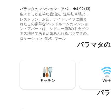
パラマタのマンション・アパ
レビュー13件、5つ星中
4.92 (13)
ート
広々とした豪華な宿泊先 | 無料駐車場とプ
ール
レストラン、お店、ナイトライフに囲ま
れたこの豪華な1ベッドルームのマンショ
ン・アパートは、シドニー第2の中央ビジ
ネス地区である活気あふれるパラマタの
中心部に位置しています。 目を覚ます
ロケーション
·
価格
·
プール
と、パラマタ・パークからブルーマウン
パラマタの
テンズまで広がる素晴らしい景色が見え
ます。くつろぎの時間を過ごすのに最適
な環境で、このアパートはまさにスカイ
ラインを眺められる隠れ家です。 パラマ
タ駅とバス停、パラマタ・イート・スト
リート、ローズヒル競馬場、コムバン
ク・スタジアム、アコー・アリーナから
キッチン
Wi-F
わずか数分の距離にあり、M4高速道路を
利用すればシドニーCBD（Central
Business District・ビジネス中心地区）や
パラ
ブルー・マウンテンズへも簡単にアクセ
スできます。