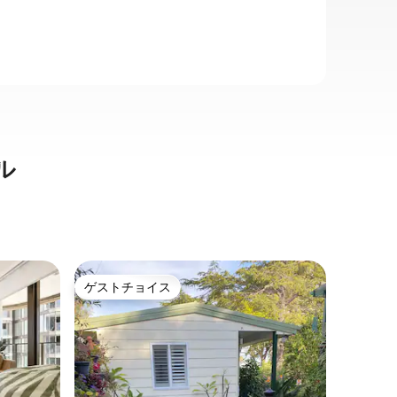
ル
パラマタ
ゲストチョイス
ゲスト
ゲストチョイス
ゲスト
ート
スタイリ
ョン・ア
活気あふ
場
ッドルー
う。 食器洗い機を備えた設備の整った簡
易キッチ
クデスクとWi-Fi ✨
価格
·
ロ