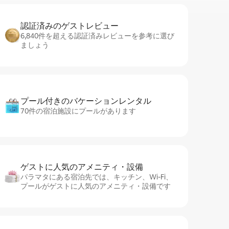
認証済みのゲ⁠ス⁠ト⁠レ⁠ビ⁠ュ⁠ー
6,840件を超える認証済みレビューを参考に選び
ましょう
プール付きのバ⁠ケ⁠ー⁠シ⁠ョ⁠ンレ⁠ン⁠タ⁠ル
70件の宿泊施設にプールがあります
ゲストに人⁠気⁠のア⁠メ⁠ニ⁠テ⁠ィ・設⁠備
パラマタにある宿泊先では、キッチン、Wi-Fi、
プールがゲストに人気のアメニティ・設備です