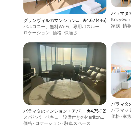
パラマタ
ト
KozyGu
グランヴィルのマンション・
レビュー446件、5つ星
4.67 (446)
イライン
家族
·
情
アパート
バルコニー、無料Wi-Fi、専用バスルーム
付きのグランビルスタジオ
ロケーション
·
価格
·
快適さ
パラマタ
ート
パラマッ
パラマタのマンション・アパ
レビュー12件、5つ星
4.75 (12)
メント/コ
価格
·
家
ート
スパとバーベキュー設備付きのMeriton
の便よし
Parramatta CBDアパートメント
価格
·
ロケーション
·
駐車スペース