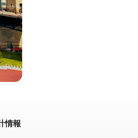
計⁠情⁠報