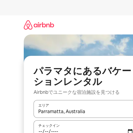
コ
ン
テ
ン
ツ
に
ス
キ
ッ
プ
パラマタにあるバケー
ションレンタル
Airbnbでユニークな宿泊施設を見つける
エリア
検索結果が表示されたら、上下の矢印キーを使っ
チェックイン