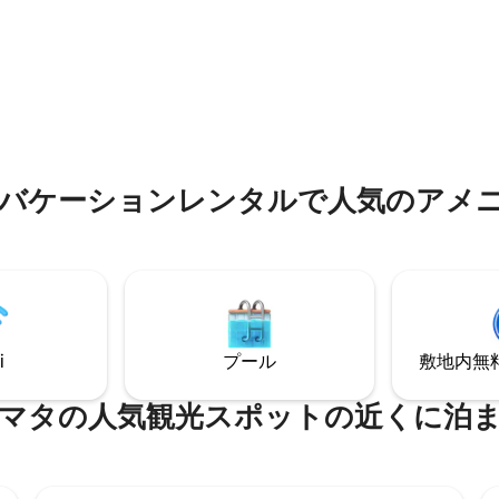
4.92つ星の平均評価
バケーションレンタルで人気のアメ
i
プール
敷地内無料駐
マタの人気観光スポットの近くに泊