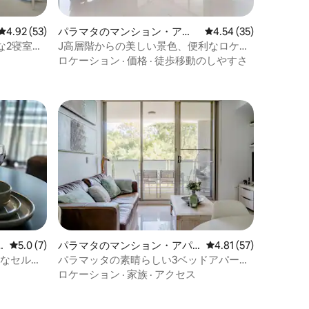
レビュー53件、5つ星中4.92つ星の平均評価
4.92 (53)
パラマタのマンション・アパ
レビュー35件、5つ星
4.54 (35)
ート
な2寝室、
J高層階からの美しい景色、便利なロケー
ション、Westfeild駅まで徒歩5分、レスト
ロケーション
·
価格
·
徒歩移動のしやすさ
ラン、無料駐車場
レビュー7件、5つ星中5.0つ星の平均評価
5.0 (7)
パラマタのマンション・アパ
レビュー57件、5つ星
4.81 (57)
ート
単なセルフ
パラマッタの素晴らしい3ベッドアパート|
無料駐車場|ジム|
ロケーション
·
家族
·
アクセス
？