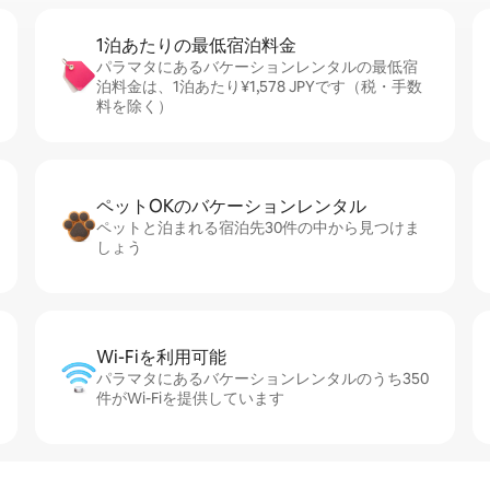
1泊あたりの最⁠低⁠宿⁠泊⁠料⁠金
パラマタにあるバケーションレンタルの最低宿
泊料金は、1泊あたり¥1,578 JPYです（税・手数
料を除く）
ペットOKのバ⁠ケ⁠ー⁠シ⁠ョ⁠ンレ⁠ン⁠タ⁠ル
ペットと泊まれる宿泊先30件の中から見つけま
しょう
Wi-Fiを利⁠用⁠可⁠能
パラマタにあるバケーションレンタルのうち350
件がWi-Fiを提供しています