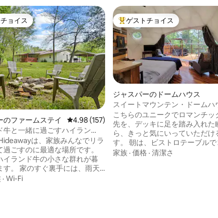
トチョイス
ゲストチョイス
ゲストチョイスです。
大好評のゲストチョイスです。
ジャスパーのドームハウス
スイートマウンテン・ドームハ
こちらのユニークでロマンチッ
ーのファームステイ
レビュー157件、5つ星中4.98つ星の平均評価
4.98 (157)
先を、デッキに足を踏み入れた
ド牛と一緒に過ごすハイラン
ら、きっと気にいっていただけ
ドウェイ！
nd Hideawayは、家族みんなでリラ
す。 朝は、ビストロテーブルで
て過ごすのに最適な場所です。
（4種類の方法のいずれかで作
家族
·
価格
·
清潔さ
ハイランド牛の小さな群れが暮
紅茶で始めましょう。 地元のト
ぐ裏手には、雨天
ハイキングしたり、バッファロ
中4.99つ星の平均評価
となる小川があり、岩の崖とフ
族
·
Wi-Fi
ナルリバーを下ったりした後は
トがあります。 1日ハイキン
景色を眺めながら木の上を見渡
にリラックスできるように、テ
リラックスしてください。 一日
ットボールとマッサージチェア
には、星空を眺めながらファイ
す。 「ハイダウェイ」
トのそばで飲み物を楽しんだり