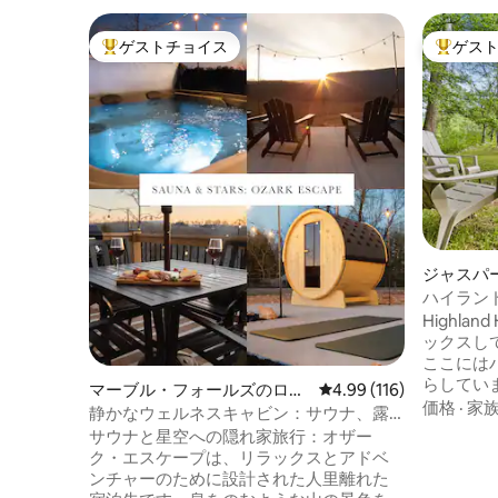
ゲストチョイス
ゲス
大好評のゲストチョイスです。
大好評の
ジャスパ
ハイラン
ド・ハイ
Highla
ックスし
ここには
らしています。 家のす
マーブル・フォールズのログ
レビュー116件、5つ星
4.99 (116)
時の水源
価格
·
家
ハウス
静かなウェルネスキャビン：サウナ、露
ァイヤーピッ
天風呂、絶景
サウナと星空への隠れ家旅行：オザー
グした後
ク・エスケープは、リラックスとアドベ
ーブルフ
ンチャーのために設計された人里離れた
が用意されていま