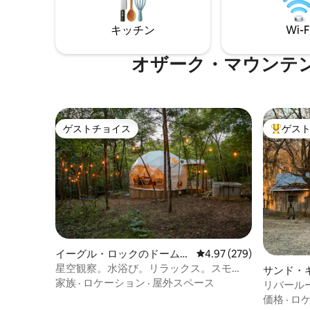
キッチン
Wi-F
オザーク・マウンテ
ゲストチョイス
ゲス
ゲストチョイス
大好評の
イーグル・ロックのドームハ
レビュー279件、5つ星
4.97 (279)
ウス
星空観察。水浴び。リラックス。スモ
サンド・
ア。繰り返そう
家族
·
ロケーション
·
屋外スペース
ス
リバール
価格
·
ロ