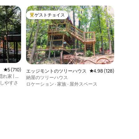
ゲストチョイス
大好評のゲストチョイスです。
レビュー710件、5つ星中5つ星の平均評価
5 (710)
エッジモントのツリーハウス
レビュー128件、5つ星
4.98 (128)
家 | 露
納屋のツリーハウス
しやすさ
ロケーション
·
家族
·
屋外スペース