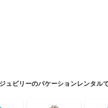
バー・ランディングから3マイル
楽しみながらドームでリラック
所にあります。国立公園を含む
してください。 旅先のドームハ
くの素晴らしい場所へ簡単にア
っています！
の敷地内には、予約
の宿泊施設もあります。
ジュビリーのバケーションレンタル