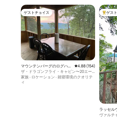
ゲストチョイス
ゲス
ゲストチョイス
大好評の
マウンテンバーグのログハウ
レビュー154件、5つ星
4.88 (154)
ス
ザ・ドラゴンフライ・キャビン〜20エー
カーの広大な敷地／マウンテンビュー
家族
·
ロケーション
·
就寝環境のクオリテ
ィ
ラッセル
ウス
ヴァルチ