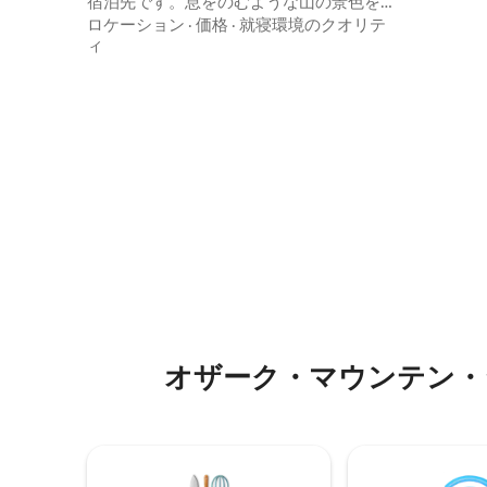
宿泊先です。息をのむような山の景色を
は、カー
眺めながら、ホットタブとサウナでリラ
ロケーション
·
価格
·
就寝環境のクオリテ
離れた場
ックスしましょう。星空観賞、ヤードゲ
ィ
非常に多
ーム、Starlinkを備えた65インチテレビで
クセスできます。 こ
映画を楽しむことができます。このプラ
可能な別
イベートなリトリートには、メインフロ
アにキングベッド1台とロフトにクイーン
ベッド1台があります。ヨーロッパ製キッ
チン家電とプレミアムROウォーターシス
テム。平和、自然、豪華さを求めるカッ
プルに最適です。オザーク高原での夢の
ような休暇をお過ごしください！
オザーク・マウンテン・