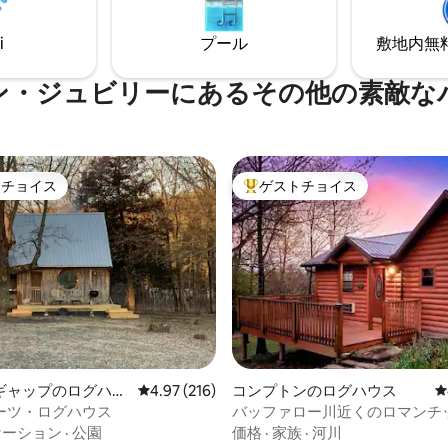
i
プール
敷地内無料駐
ン・ジュビリーにあるその他の素敵な
トチョイス
ゲストチョイス
ゲストチョイスです。
大好評のゲストチョイスです。
中4.97つ星の平均評価
ギャップのログハウ
レビュー216件、5つ星中4.97つ星の平均評価
4.97 (216)
コンプトンのログハウス
レ
ーツ・ログハウス
バッファロー川近くのロマンチ
れ家（露天風呂・ジャグジー付
ケーション
·
公園
価格
·
家族
·
河川