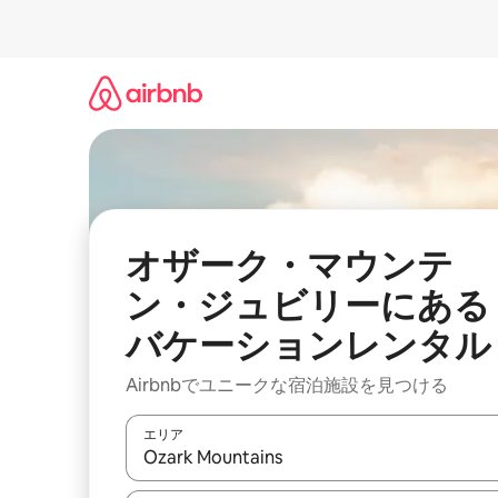
コ
ン
テ
ン
ツ
に
ス
キ
ッ
プ
オザーク・マウンテ
ン・ジュビリーにある
バケーションレンタル
Airbnbでユニークな宿泊施設を見つける
エリア
検索結果が表示されたら、上下の矢印キーを使っ