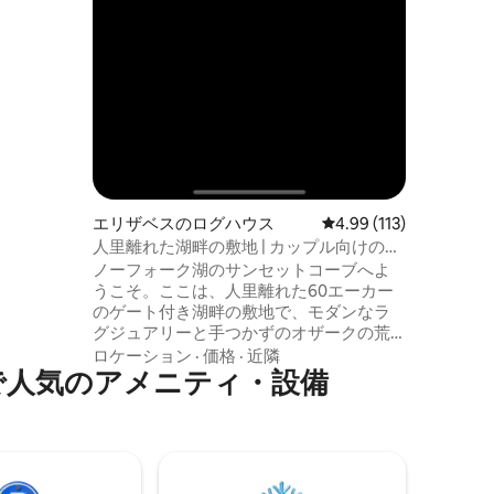
スしたり
ウスが待
エリザベスのログハウス
レビュー113件、5つ星
4.99 (113)
人里離れた湖畔の敷地 | カップル向けの隠
れ家
ノーフォーク湖のサンセットコーブへよ
うこそ。ここは、人里離れた60エーカー
のゲート付き湖畔の敷地で、モダンなラ
グジュアリーと手つかずのオザークの荒
野が融合しています。目を覚ますと広大
ロケーション
·
価格
·
近隣
で人気のアメニティ・設備
な湖の景色が見え、ノーフォーク湖を見
渡せる豪華なプールで1日を過ごし、静か
な入り江の湖畔デッキからカヤックに乗
り、星空の下でプライベートジャグジー
に浸かってリラックスしましょう。敷地
内には他に2軒の宿泊施設しかなく、周囲