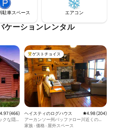
は500エーカー以上の荒野に囲まれている
ため、人とのつながりや忘れられない瞬
⁠車ス⁠ペ⁠ー⁠ス
エアコン
間を過ごすために設計された、稀な休暇
先です。
バケーションレンタル
ゲストチョイス
大好評のゲストチョイスです。
ビュー466件、5つ星中4.97つ星の平均評価
4.97 (466)
ヘイスティのログハウス
レビュー204件、5つ星
4.98 (204)
ックな隠
アーカンソー州バッファロー川近くの
き）
Misty Hollow Hideaway
家族
·
価格
·
屋外スペース