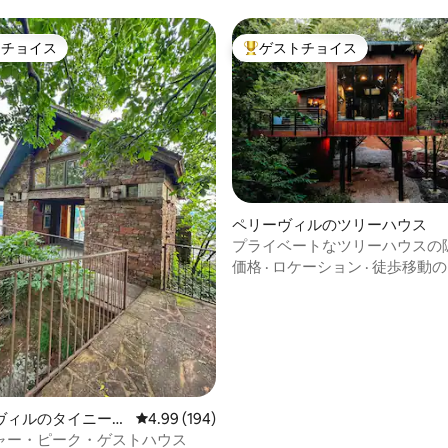
トチョイス
ゲストチョイス
ゲストチョイスです。
大好評のゲストチョイスです。
ペリーヴィルのツリーハウス
プライベートなツリーハウスの隠れ
中4.88つ星の平均評価
天風呂・ジャグジー
価格
·
ロケーション
·
徒歩移動の
ヴィルのタイニーハ
レビュー194件、5つ星中4.99つ星の平均評価
4.99 (194)
ャー・ピーク・ゲストハウス