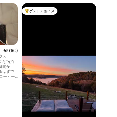
ジャスパ
ゲストチョイス
ゲス
大好評のゲストチョイスです。
大好評
日の出と
• バッ
キャニオ
そ！ キャニオンビュー・ツリーハウス
で、一生
お楽しみ
心部に位
ロケーシ
カンソー
らしい景
レビュー162件、5つ星中5つ星の平均評価
5 (162)
たバルコ
ウス
ことがで
クな宿泊
しさに浸
瞬間か
できます。 バッファローリバー
るはずで
ョンズで
コーヒー
を過ごし
る）または
サービス
レイルを
ます！
ーナショ
、周囲の
すスパで
の終わり
ヤーピッ
、眺めを