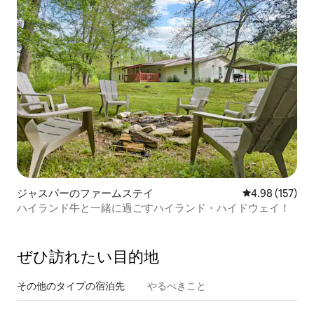
ジャスパーのファームステイ
レビュー157件
4.98 (157)
ハイランド牛と一緒に過ごすハイランド・ハイドウェイ！
ぜひ訪⁠れ⁠た⁠い目⁠的⁠地
その他のタ⁠イ⁠プ⁠の宿⁠泊⁠先
やるべきこと