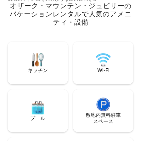
泊いただけます。
オザーク・マウンテン・ジュビリーの
眺めながら、ホットタブとサウナでリラ
ます。暖房とエア
ックスしましょう。星空観賞、ヤードゲ
バケーションレンタルで人気のアメニ
す。バスルームは
ーム、Starlinkを備えた65インチテレビで
ある独立した浴場
ティ・設備
映画を楽しむことができます。このプラ
イベートなリトリートには、メインフロ
アにキングベッド1台とロフトにクイーン
ベッド1台があります。ヨーロッパ製キッ
チン家電とプレミアムROウォーターシス
テム。平和、自然、豪華さを求めるカッ
プルに最適です。オザーク高原での夢の
ような休暇をお過ごしください！
キッチン
Wi-Fi
敷地内無料駐⁠車
プール
ス⁠ペ⁠ー⁠ス