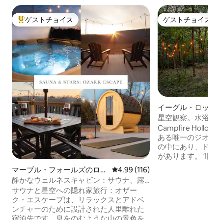
ゲストチョイス
ゲストチョイス
大好評のゲストチョイスです。
ゲストチョイス
イーグル・ロック
ハウス
星空観察。水浴び
ア。繰り返そう
Campfire Ho
ある唯一のジオデ
の中にあり、ドア
があります。 1日中探索してから、ジャグ
ジーでリラックス
マーブル・フォールズのログ
レビュー116件、5つ星中4.99
4.99 (116)
くつろいだり、星
ハウス
静かなウェルネスキャビン：サウナ、露
ットのそばでリラ
天風呂、絶景
サウナと星空への隠れ家旅行：オザー
う。 300平方フィートのドームハウスに
ク・エスケープは、リラックスとアドベ
は、クイーンベッ
ンチャーのために設計された人里離れた
1台が備わってお
宿泊先です。息をのむような山の景色を