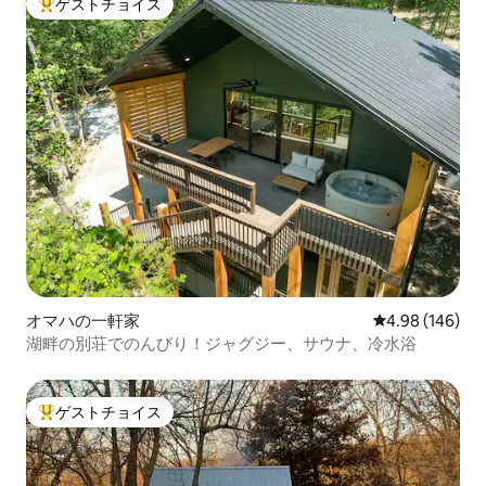
ゲストチョイス
大好評のゲストチョイスです。
オマハの一軒家
レビュー146件
4.98 (146)
湖畔の別荘でのんびり！ジャグジー、サウナ、冷水浴
ゲストチョイス
大好評のゲストチョイスです。