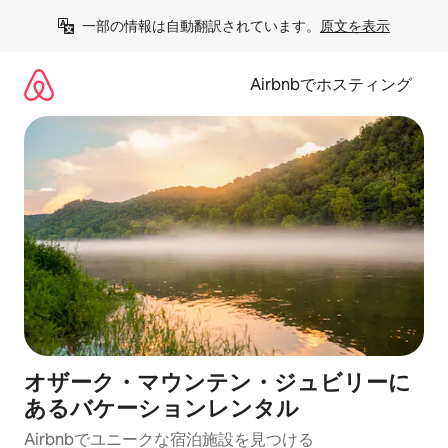
コ
一部の情報は自動翻訳されています。
原文を表示
ン
テ
ン
Airbnbでホスティング
ツ
に
ス
キ
ッ
プ
オザーク・マウンテン・ジュビリーに
あるバケーションレンタル
Airbnbでユニークな宿泊施設を見つける