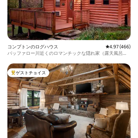
コンプトンのログハウス
レビュー466件
4.97 (466)
バッファロー川近くのロマンチックな隠れ家（露天風呂・
ジャグジー付き）
ゲストチョイス
大好評のゲストチョイスです。