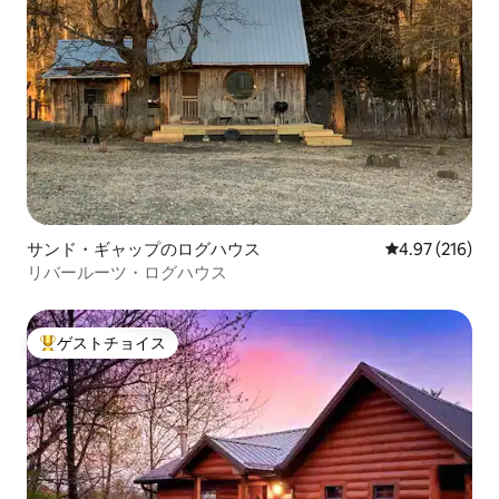
サンド・ギャップのログハウス
レビュー216件
4.97 (216)
リバールーツ・ログハウス
ゲストチョイス
大好評のゲストチョイスです。