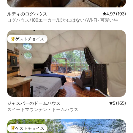
ルディのログハウス
レビュー193件
4.97 (193)
ログハウス/100エーカー/ほかにはない/Wi-Fi - 可愛い牛
ゲストチョイス
大好評のゲストチョイスです。
ジャスパーのドームハウス
レビュー16
5 (165)
スイートマウンテン・ドームハウス
ゲストチョイス
大好評のゲストチョイスです。