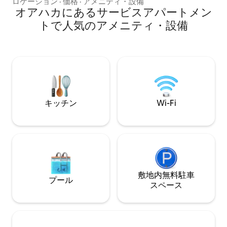
レガントなスイート。 プライベートジャ
り、3ブロック先
ロケーション
·
価格
·
アメニティ・設備
グジーから、街、海、山のパノラマビュ
オアハカにあるサービスアパートメン
ル、ゲラゲツァ講
ーを眺めながら、夕日を楽しみ、心をリ
にはベニート・フ
トで人気のアメニティ・設備
ラックスさせましょう。当宿泊施設はプ
す。
ンタ・シカテラにあり、ビーチ、主要な
サーフスポット、レストラン、バー、シ
ョッピングエリアまで徒歩7分です。あら
ゆる場所に近く、かつパーティーの喧騒
からは離れています。 Starlinkインターネ
ットをご利用いただけます。
キッチン
Wi-Fi
敷地内無料駐⁠車
プール
ス⁠ペ⁠ー⁠ス