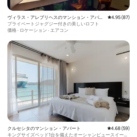
ヴィラス・アレブリヘスのマンション・アパー
レビュー87件
4.95 (87)
ト
プライベートジャグジー付きの美しいロフト
価格
·
ロケーション
·
エアコン
クルセシタのマンション・アパート
レビュー59件
4.68 (59)
キングサイズベッド1台を備えたオーシャンビュースイー