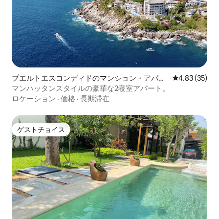
プエルトエスコンディドのマンション・アパー
レビュー35件
4.83 (35)
ト
マンハッタンスタイルの豪華な2寝室アパート。
ロケーション
·
価格
·
長期滞在
ゲストチョイス
ゲストチョイス