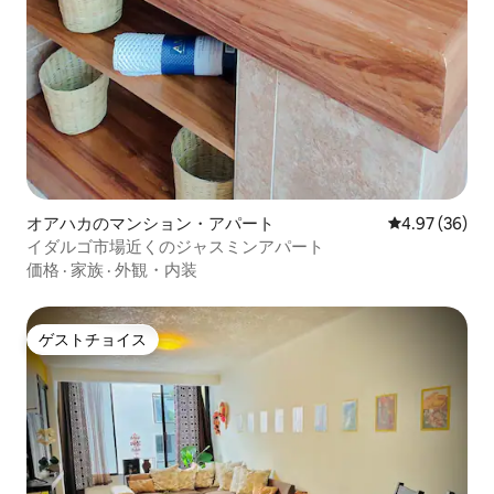
オアハカのマンション・アパート
レビュー36件
4.97 (36)
イダルゴ市場近くのジャスミンアパート
価格
·
家族
·
外観・内装
ゲストチョイス
ゲストチョイス