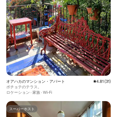
オアハカのマンション・アパート
レビュー31件
4.81 (31)
ポチョテのテラス。
ロケーション
·
家族
·
Wi-Fi
スーパーホスト
スーパーホスト