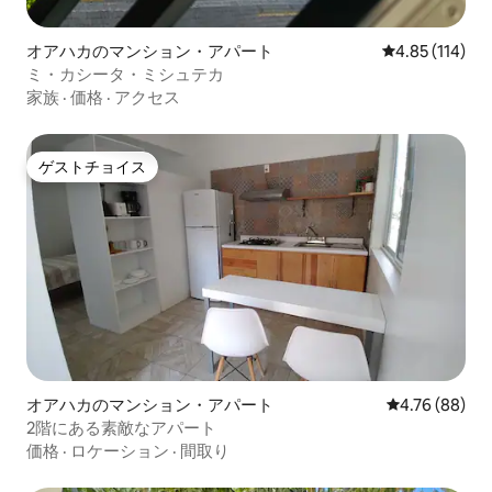
オアハカのマンション・アパート
レビュー114件
4.85 (114)
ミ・カシータ・ミシュテカ
家族
·
価格
·
アクセス
ゲストチョイス
ゲストチョイス
オアハカのマンション・アパート
レビュー88件
4.76 (88)
2階にある素敵なアパート
価格
·
ロケーション
·
間取り