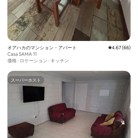
オアハカのマンション・アパート
レビュー66件
4.67 (66)
Casa SAMA 11
価格
·
ロケーション
·
キッチン
スーパーホスト
スーパーホスト