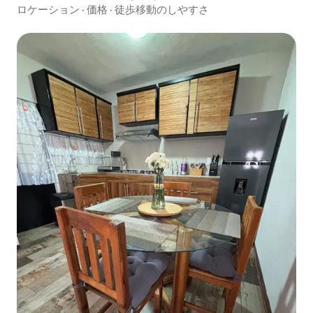
ト。
ロケーション
·
価格
·
徒歩移動のしやすさ