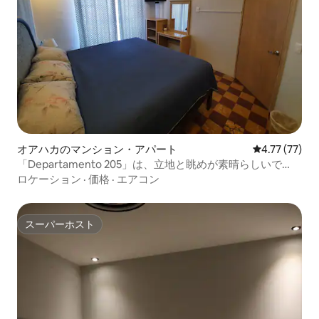
オアハカのマンション・アパート
レビュー77件
4.77 (77)
「Departamento 205」は、立地と眺めが素晴らしいで
す。
ロケーション
·
価格
·
エアコン
スーパーホスト
スーパーホスト