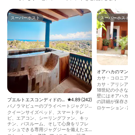
スーパーホスト
スーパーホスト
スーパーホスト
スーパーホスト
オアハカのマンシ
ート
カサ・コロニア・
探索しよう！
カサ・アリシアは
18世紀の小さな伝
壁にはオアハカの
プエルトエスコンディドの
レビュー242件、5つ星中4.89
4.89 (242)
の詳細が保存され
マンション・アパート
パノラマビューのプライベートジャグジ
中心部に位置し、
ロケーション
·
家
ー。カサ・ミトラ
クイーンサイズベッド、スマートテレ
がたくさんあります。 街を歩き
ビ、エアコン、シーリングファン、キッ
り、モニュメント
チン、バスルーム、そして心身をリフレ
ストランを楽しむこ
ッシュできる専用ジャグジーを備えたエ
ロック先にはサン