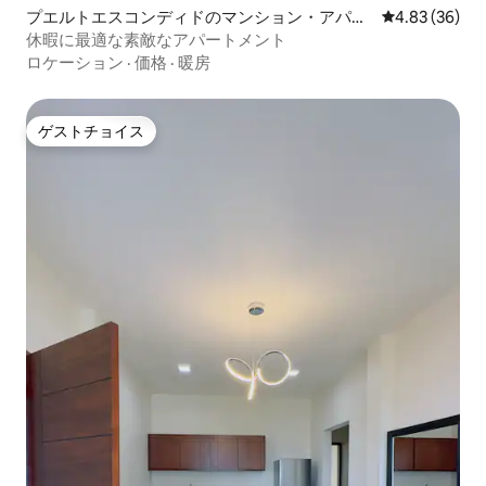
プエルトエスコンディドのマンション・アパー
レビュー36件
4.83 (36)
ト
休暇に最適な素敵なアパートメント
ロケーション
·
価格
·
暖房
ゲストチョイス
ゲストチョイス