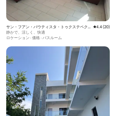
サン・フアン・バウティスタ・トゥクステペク
レビュー20
4.4 (20)
のマンション・アパート
静かで、涼しく、快適
ロケーション
·
価格
·
バスルーム