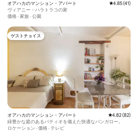
オアハカのマンション・アパート
レビュー41件
4.85 (41)
ヴィアニー・ハラトラコの家
価格
·
家族
·
公園
ゲストチョイス
ゲストチョイス
オアハカのマンション・アパート
レビュー82件
4.82 (82)
緑豊かな庭のあるパティオを備えた快適なバンガロー。
ロケーション
·
価格
·
テレビ