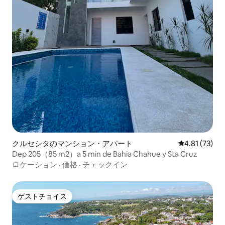
クルセシタのマンション・アパート
レビュー73件
4.81 (73)
Dep 205（85 m2）a 5 min de Bahia Chahue y Sta Cruz
ロケーション
·
価格
·
チェックイン
ゲストチョイス
ゲストチョイス