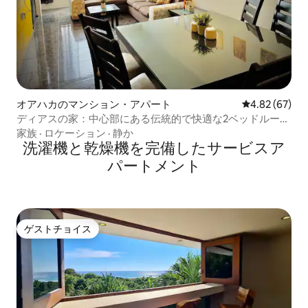
オアハカのマンション・アパート
レビュー67件
4.82 (67)
ディアスの家：中心部にある伝統的で快適な2ベッドルー
ム。
家族
·
ロケーション
·
静か
洗濯機と乾燥機を完備したサービスア
パートメント
ゲストチョイス
ゲストチョイス