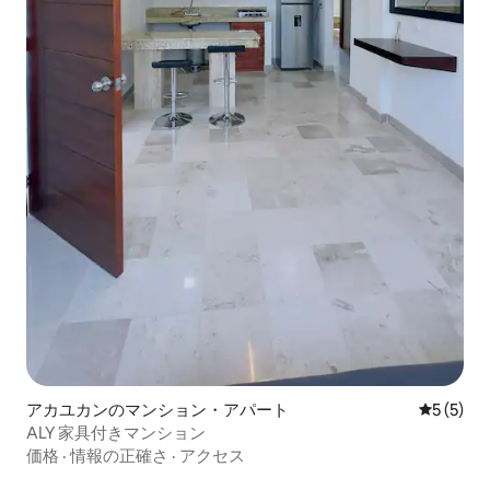
アカユカンのマンション・アパート
レビュー
5 (5)
ALY 家具付きマンション
価格
·
情報の正確さ
·
アクセス