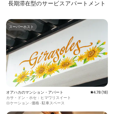
長期滞在型のサービスアパートメント
スーパーホスト
スーパーホスト
オアハカのマンション・アパート
レビュー18件
4.78 (18)
カサ・ドン・ホセ：ヒマワリスイート
ロケーション
·
価格
·
駐車スペース