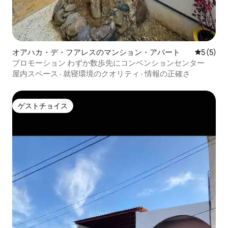
オアハカ・デ・フアレスのマンション・アパート
レビュー
5 (5)
プロモーション わずか数歩先にコンベンションセンター
屋内スペース
·
就寝環境のクオリティ
·
情報の正確さ
ゲストチョイス
ゲストチョイス