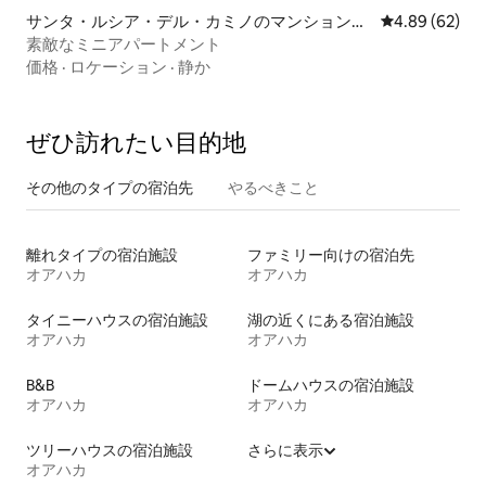
サンタ・ルシア・デル・カミノのマンション・
レビュー62件
4.89 (62)
アパート
素敵なミニアパートメント
価格
·
ロケーション
·
静か
ぜひ訪⁠れ⁠た⁠い目⁠的⁠地
その他のタ⁠イ⁠プ⁠の宿⁠泊⁠先
やるべきこと
離れタイプの宿泊施設
ファミリー向けの宿泊先
オアハカ
オアハカ
タイニーハウスの宿泊施設
湖の近くにある宿泊施設
オアハカ
オアハカ
B&B
ドームハウスの宿泊施設
オアハカ
オアハカ
ツリーハウスの宿泊施設
さらに表示
オアハカ