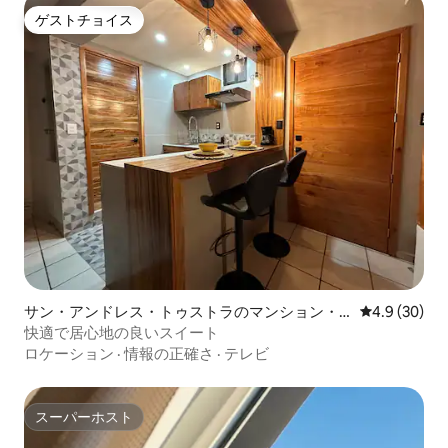
ゲストチョイス
ゲストチョイス
サン・アンドレス・トゥストラのマンション・
レビュー30
4.9 (30)
アパート
快適で居心地の良いスイート
ロケーション
·
情報の正確さ
·
テレビ
スーパーホスト
スーパーホスト