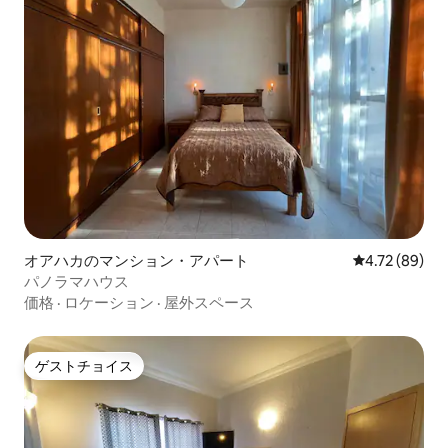
オアハカのマンション・アパート
レビュー89件
4.72 (89)
パノラマハウス
価格
·
ロケーション
·
屋外スペース
ゲストチョイス
ゲストチョイス