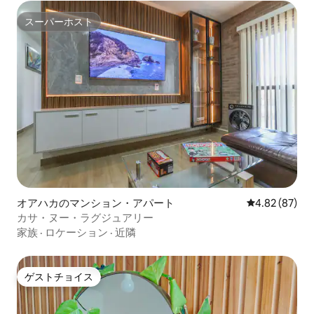
スーパーホスト
スーパーホスト
オアハカのマンション・アパート
レビュー87件
4.82 (87)
カサ・ヌー・ラグジュアリー
家族
·
ロケーション
·
近隣
ゲストチョイス
ゲストチョイス