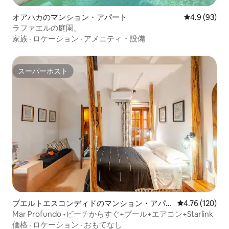
オアハカのマンション・アパート
レビュー93
4.9 (93)
ラファエルの庭園。
家族
·
ロケーション
·
アメニティ・設備
スーパーホスト
スーパーホスト
プエルトエスコンディドのマンション・アパー
レビュー120件
4.76 (120)
ト
Mar Profundo •ビーチからすぐ+プール+エアコン+Starlink
価格
·
ロケーション
·
おもてなし