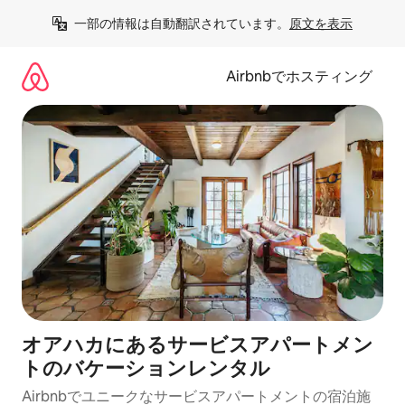
コ
一部の情報は自動翻訳されています。
原文を表示
ン
テ
ン
Airbnbでホスティング
ツ
に
ス
キ
ッ
プ
オアハカにあるサービスアパートメン
トのバケーションレンタル
Airbnbでユニークなサービスアパートメントの宿泊施