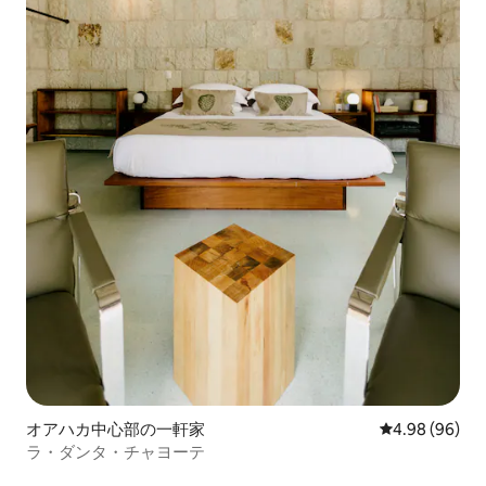
オアハカ中心部の一軒家
レビュー96件
4.98 (96)
ラ・ダンタ・チャヨーテ