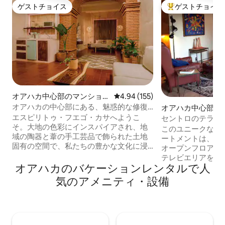
ゲストチョイス
ゲストチョイス
ゲストチョイス
大好評のゲストチ
オアハカ中心部のマンショ
レビュー155件、5つ星中4.94
4.94 (155)
ン・アパート
オアハカの中心部にある、魅惑的な修復
オアハカ中心部の
済みの家、KSベッド/エアコン
エスピリトゥ・フエゴ・カサへようこ
セントロのテラス
そ。大地の色彩にインスパイアされ、地
このユニークなプ
域の陶器と葦の手工芸品で飾られた土地
ートメントは、の
固有の空間で、私たちの豊かな文化に浸
オープンフロアのリ
ることができます。 壮大なベッドルー
テレビエリアを備
ム、フルバスルーム、リビングルーム、
オアハカのバケーションレンタルで人
えたワンベッドル
ダイニングルーム、キッチンで構成され
ベッドルームには
気のアメニティ・設備
た広々とした相互接続された宿泊施設を
ルベッドがあります
お楽しみください。 私たちの家は、美し
ンターテイメント
いダイニングルームと、ミシュテック地
ッドがあります。 お部屋は明るく通気性
方の粘土で作られたキッチン、装飾的な
があり、床/から
ピンクのレンガであなたを迎えます。ま
ントドミンゴ教会