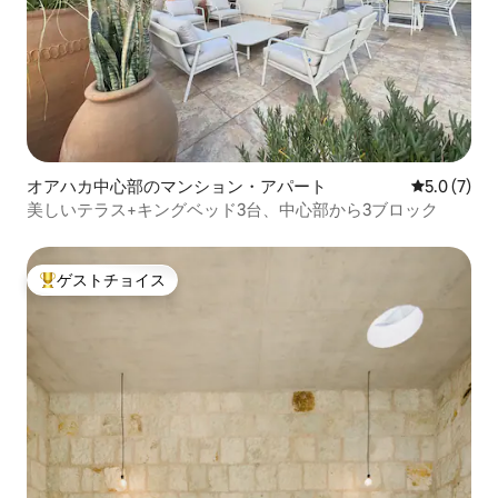
オアハカ中心部のマンション・アパート
レビュー7
5.0 (7)
美しいテラス+キングベッド3台、中心部から3ブロック
ゲストチョイス
大好評のゲストチョイスです。