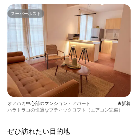
スーパーホスト
スーパーホスト
オアハカ中心部のマンション・アパート
新しい宿
新着
ハラトラコの快適なブティックロフト（エアコン完備）
ぜひ訪⁠れ⁠た⁠い目⁠的⁠地