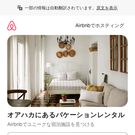
コ
一部の情報は自動翻訳されています。
原文を表示
ン
テ
ン
Airbnbでホスティング
ツ
に
ス
キ
ッ
プ
オアハカにあるバケーションレンタル
Airbnbでユニークな宿泊施設を見つける