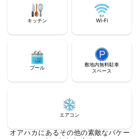
た、必要なものがすべて揃っているの
ニカル・ガーデン
で、お気に入りの食べ物を作ることがで
ます。 このアパートはオアハカの歴史的
きます。また、市場の食材を使って伝統
な中心部にあり、
キッチン
Wi-Fi
的な料理を作ってみてはいかがでしょう
公園、ギャラリー
か。 この空間を調和させるために厳選し
マンス会場から徒歩圏内
たさまざまな種類の粘土の絶妙な陶器を
スは、朝のコーヒ
お楽しみください。 一方では、快適であ
夕日/星空を眺めるこ
るだけでなく、サンフアン・ゲラビアで
モックでシエスタ
織られた美しい葦のランプと、それを生
つろいだりしなが
き生きとしたものにする植物で飾られた
ください。 バイリンガル（英語/スペイン
広々とした部屋をデザインしました。 こ
敷地内無料駐⁠車
語）のオーナー/
プール
の部屋は、休憩、読書、楽しい会話、そ
て、質問に答えた
ス⁠ペ⁠ー⁠ス
して旅のお供とその日の冒険を共有する
道順、観光スポッ
のに最適です。 奥には、美しいオアハカ
お手伝いします。
での長い散歩の後、ゆったりと眠るのに
最適な巨大なキングサイズベッドと快適
なマットレスが備わった素晴らしいお部
屋があります。 この部屋の同じ場所に棚
がありますので、持ち物を収納し、新し
エアコン
い思い出を作るための理想的な服装を準
備することができます。 同様に、明るい
鏡と手洗い用のトイレタリーがありま
オアハカにあるその他の素敵なバケー
す。 マグエイやアガベのキオーテが装飾