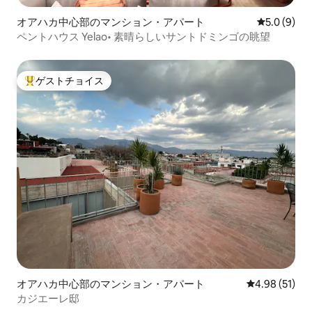
オアハカ中心部のマンション・アパート
レビュー9
5.0 (9)
ペントハウス Yelao• 素晴らしいサントドミンゴの眺望
ゲストチョイス
大好評のゲストチョイスです。
オアハカ中心部のマンション・アパート
レビュー51件
4.98 (51)
カジエーレ邸