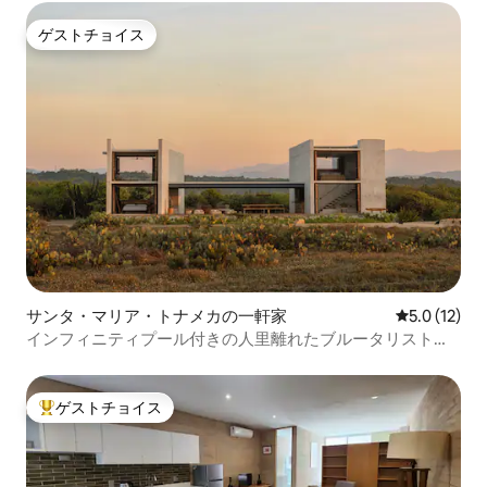
ゲストチョイス
ゲストチョイス
サンタ・マリア・トナメカの一軒家
レビュー12
5.0 (12)
インフィニティプール付きの人里離れたブルータリスト様
式のビーチの隠れ家
ゲストチョイス
大好評のゲストチョイスです。