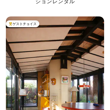
ションレンタル
になっています。メスカルの発祥の地に
ついにたどり着いたと感じさせてくれま
す。職人による良い蒸留酒を味わう機会
をお見逃しなく。 最後に、隣のドアから
トイレとお湯が出るシャワーが備わった
ゲストチョイス
バスルームに行けば、素晴らしい一日を
大好評のゲストチョイスです。
始める準備ができます。またはリラック
スして最高の方法で一夜を終えることが
できます。 このロフトは、私たちの州の
魔法のような雰囲気のあるトレンディな
場所を探しているカップルや友人に最適
です。快適で安全で、家で歓迎されてい
るように感じられる場所で、オアハカの
中心部にある見逃せないスポットを近く
で楽しむことができ、最高のレストラ
ン、バー、ギャラリー、美術館を知るこ
とができます。 Espíritu Fuego CASAへよ
うこそ。人生最高の旅へようこそ！！