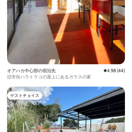
オアハカ中心部の宿泊先
レビュー44件
4.98 (44)
旧市街ハラトラコの屋上にあるガラスの家
ゲストチョイス
ゲストチョイス