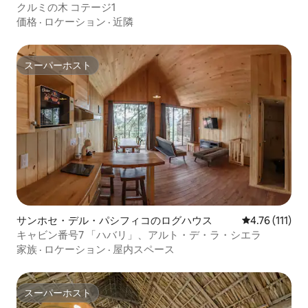
クルミの木 コテージ1
価格
·
ロケーション
·
近隣
スーパーホスト
スーパーホスト
サンホセ・デル・パシフィコのログハウス
レビュー111
4.76 (111)
キャビン番号7 「ハバリ」、アルト・デ・ラ・シエラ
家族
·
ロケーション
·
屋内スペース
スーパーホスト
スーパーホスト