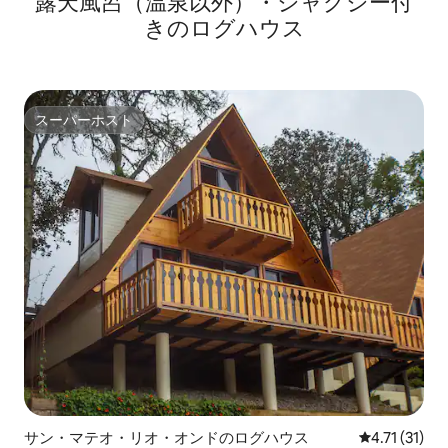
露天風呂（温泉以外）・ジャグジー付
きのログハウス
スーパーホスト
スーパーホスト
サン・マテオ・リオ・オンドのログハウス
レビュー31件
4.71 (31)