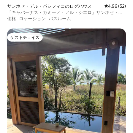
サンホセ・デル・パシフィコのログハウス
レビュー52件
4.96 (52)
「キャバーナス・カミーノ・アル・シエロ」サンホセ・パ
シフィコ N.3
価格
·
ロケーション
·
バスルーム
ゲストチョイス
ゲストチョイス