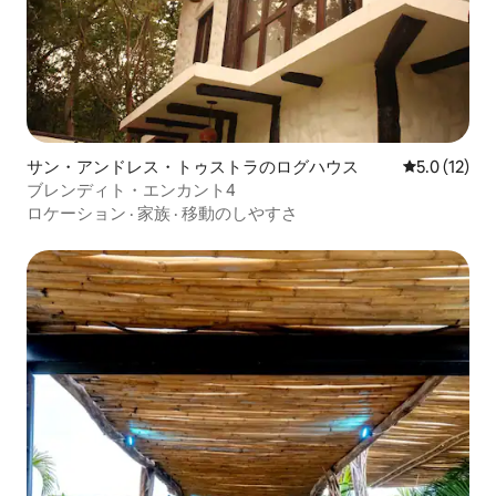
サン・アンドレス・トゥストラのログハウス
レビュー12
5.0 (12)
ブレンディト・エンカント4
ロケーション
·
家族
·
移動のしやすさ