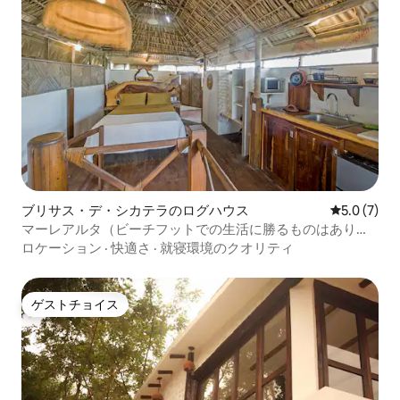
ブリサス・デ・シカテラのログハウス
レビュー7
5.0 (7)
マーレアルタ（ビーチフットでの生活に勝るものはありま
せん）。
ロケーション
·
快適さ
·
就寝環境のクオリティ
ゲストチョイス
ゲストチョイス