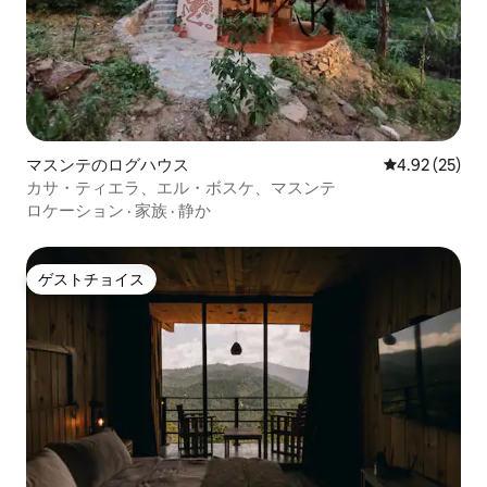
マスンテのログハウス
レビュー25件
4.92 (25)
カサ・ティエラ、エル・ボスケ、マスンテ
ロケーション
·
家族
·
静か
ゲストチョイス
ゲストチョイス