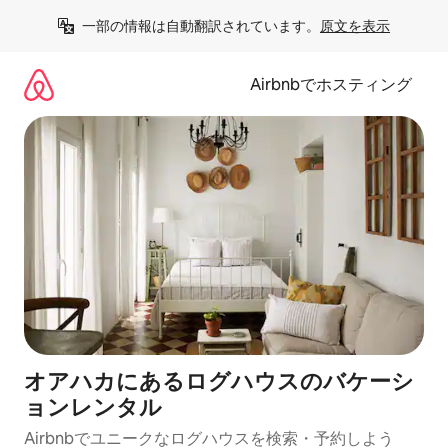
コ
一部の情報は自動翻訳されています。
原文を表示
ン
テ
ン
Airbnbでホスティング
ツ
に
ス
キ
ッ
プ
オアハカにあるログハウスのバケーシ
ョンレンタル
Airbnbでユニークなログハウスを検索・予約しよう