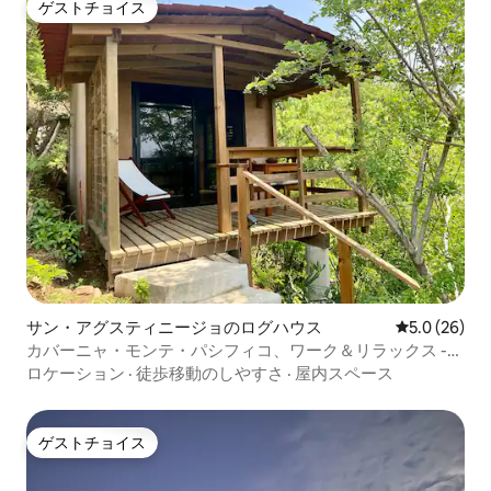
ゲストチョイス
ゲストチョイス
サン・アグスティニージョのログハウス
レビュー26
5.0 (26)
カバーニャ・モンテ・パシフィコ、ワーク＆リラックス -
海の眺め
ロケーション
·
徒歩移動のしやすさ
·
屋内スペース
ゲストチョイス
ゲストチョイス