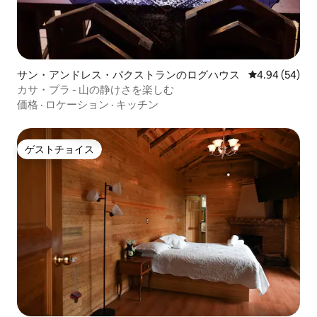
サン・アンドレス・パクストランのログハウス
レビュー54件
4.94 (54)
カサ・プラ - 山の静けさを楽しむ
価格
·
ロケーション
·
キッチン
ゲストチョイス
ゲストチョイス