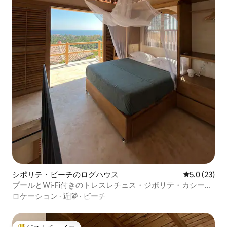
シポリテ・ビーチのログハウス
レビュー23
5.0 (23)
プールとWi-Fi付きのトレスレチェス・ジポリテ・カシータ
#3
ロケーション
·
近隣
·
ビーチ