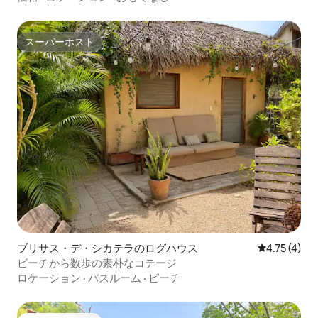
スーパーホスト
スーパーホスト
ブリサス・デ・シカテラのログハウス
レビュー4件
4.75 (4)
ビーチから数歩の素朴なコテージ
ロケーション
·
バスルーム
·
ビーチ