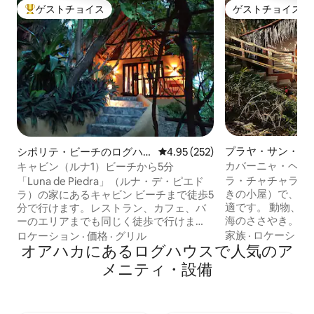
ゲストチョイス
ゲストチョイス
大好評のゲストチョイスです。
ゲストチョイス
プラヤ・サン・ア
シポリテ・ビーチのログハ
レビュー252件、5つ星中4.95
4.95 (252)
ージョのログハウ
ウス
カバーニャ・ヘマ
キャビン（ルナ1）ビーチから5分
ャチャラカ
ラ・チャチャラカ
「Luna de Piedra」（ルナ・デ・ピエド
きの小屋）で、自
ラ）の家にあるキャビン ビーチまで徒歩5
適です。 動物、鳥、景色、静寂、そして
分で行けます。レストラン、カフェ、バ
海のささやき。 キャンプのような体験だ
ーのエリアまでも同じく徒歩で行けま
と言われています
す。 キャビンには、キングサイズベッ
家族
·
ロケーショ
ロケーション
·
価格
·
グリル
プです。 ダブルベッド4台、ハンモッ
ド、キッチン、専用バスルーム、金庫、
オアハカにあるログハウスで人気のア
ク、扇風機、精製
クローゼット、扇風機、テラス、ハンモ
メニティ・設備
チン、金庫、Wi-
ックが備わっています。 エアコンや駐車
ットがあります。 すべての窓とドアには
場はありませんが、事前にお知らせいた
蚊帳が付いています。 キャビン
だければ、お車のスペースを確保するこ
チまで徒歩3分、