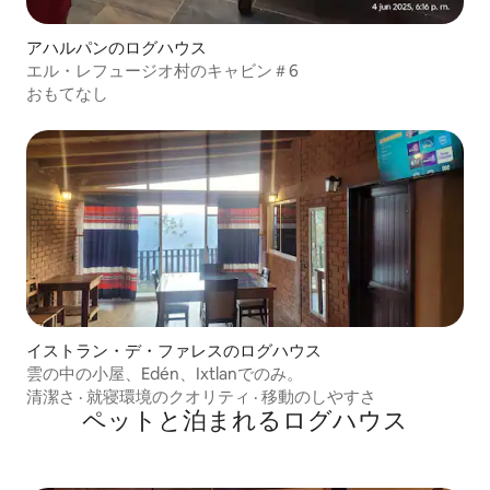
アハルパンのログハウス
エル・レフュージオ村のキャビン＃6
おもてなし
イストラン・デ・ファレスのログハウス
雲の中の小屋、Edén、Ixtlanでのみ。
清潔さ
·
就寝環境のクオリティ
·
移動のしやすさ
ペットと泊まれるログハウス