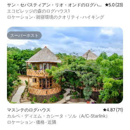
サン・セバスティアン・リオ・オンドのログハウ
レビュー23
5.0 (23)
ス
エコビレッジの森のログハウス1
ロケーション
·
就寝環境のクオリティ
·
ハイキング
スーパーホスト
スーパーホスト
マスンテのログハウス
レビュー71件
4.87 (71)
カルペ・ディエム・カシータ・ソル（A/C-Starlink）
ロケーション
·
価格
·
近隣