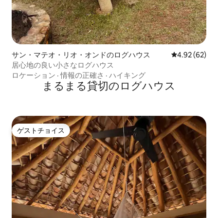
サン・マテオ・リオ・オンドのログハウス
レビュー62件
4.92 (62)
居心地の良い小さなログハウス
ロケーション
·
情報の正確さ
·
ハイキング
まるまる貸切のログハウス
ゲストチョイス
ゲストチョイス