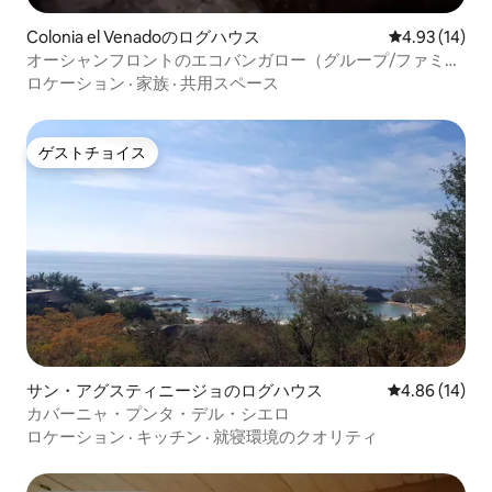
Colonia el Venadoのログハウス
レビュー14件
4.93 (14)
オーシャンフロントのエコバンガロー（グループ/ファミリ
ー向け）。
ロケーション
·
家族
·
共用スペース
ゲストチョイス
ゲストチョイス
サン・アグスティニージョのログハウス
レビュー14件
4.86 (14)
カバーニャ・プンタ・デル・シエロ
ロケーション
·
キッチン
·
就寝環境のクオリティ