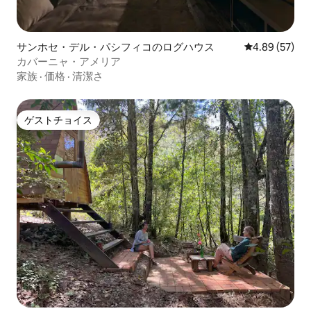
サンホセ・デル・パシフィコのログハウス
レビュー57件
4.89 (57)
カバーニャ・アメリア
家族
·
価格
·
清潔さ
ゲストチョイス
ゲストチョイス