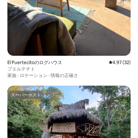
El Puertecitoのログハウス
レビュー32件
4.97 (32)
プエルテチト
家族
·
ロケーション
·
情報の正確さ
スーパーホスト
スーパーホスト