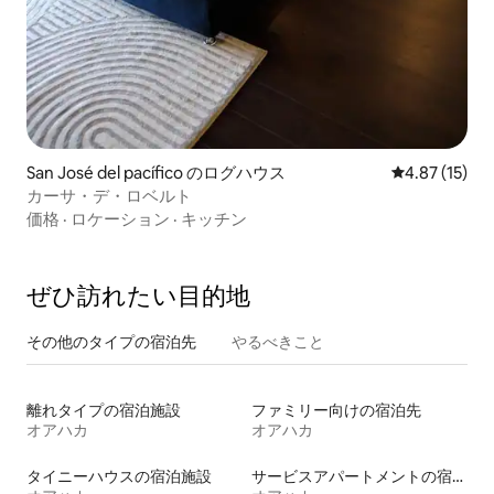
San José del pacífico のログハウス
レビュー15件
4.87 (15)
カーサ・デ・ロベルト
価格
·
ロケーション
·
キッチン
ぜひ訪⁠れ⁠た⁠い目⁠的⁠地
その他のタ⁠イ⁠プ⁠の宿⁠泊⁠先
やるべきこと
離れタイプの宿泊施設
ファミリー向けの宿泊先
オアハカ
オアハカ
タイニーハウスの宿泊施設
サービスアパートメントの宿泊施設