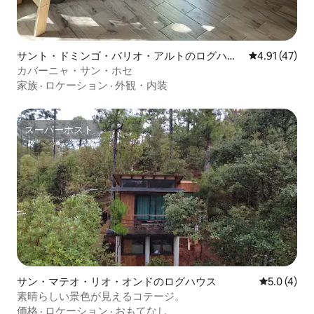
サント・ドミンゴ・バリオ・アルトのログハウ
レビュー47件
4.91 (47)
ス
カバーニャ・サン・ホセ
家族
·
ロケーション
·
外観・内装
スーパーホスト
スーパーホスト
サン・マテオ・リオ・オンドのログハウス
レビュー4
5.0 (4)
素晴らしい景色が見えるコテージ。
価格
·
ロケーション
·
おもてなし