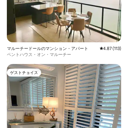
マルーチードールのマンション・アパート
レビュー113
4.87 (113)
ペントハウス・オン・マルーチー
ゲストチョイス
ゲストチョイス