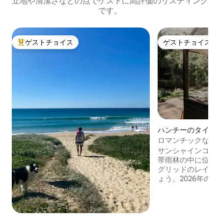
立地や清潔さなどの点でゲストに高評価のリスティング
です。
ゲストチョイス
ゲストチョイス
大好評のゲストチョイスです。
ゲストチョイス
ハンチーのタイニ
ロマンチックな湖畔
トビル
サンシャインコー
帯雨林の中に位置
グリッドのレイク
ょう。2026年のA
に登録されたオー
ップ5にランクインし、
TravellerとUrb
コーストで最もロ