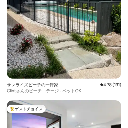
サンライズビーチの一軒家
レビュー131
4.78 (131)
Clintさんのビーチコテージ - ペットOK
ゲストチョイス
大好評のゲストチョイスです。