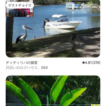
ゲストチョイス
ゲストチョイス
ディディリバの個室
レビュー274件
4.81 (274)
川沿いのログハウス、B&B