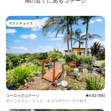
湖の近くにあるコテージ
ゲストチョイス
ゲストチョイス
コーロイのコテージ
レビュー156件
4.92 (156)
サンシャイン・リッジ・エココテージ - クーロイ