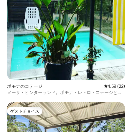
ポモナのコテージ
レビュー22件
4.59 (22)
ヌーサ・ヒンターランド。ポモナ・レトロ・コテージとプ
ール。
ゲストチョイス
ゲストチョイス