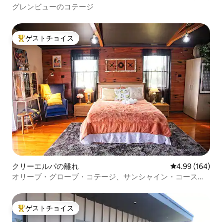
グレンビューのコテージ
ゲストチョイス
大好評のゲストチョイスです。
クリーエルパの離れ
レビュー164件
4.99 (164)
オリーブ・グローブ・コテージ、サンシャイン・コース
ト・ヒンターランド
ゲストチョイス
大好評のゲストチョイスです。