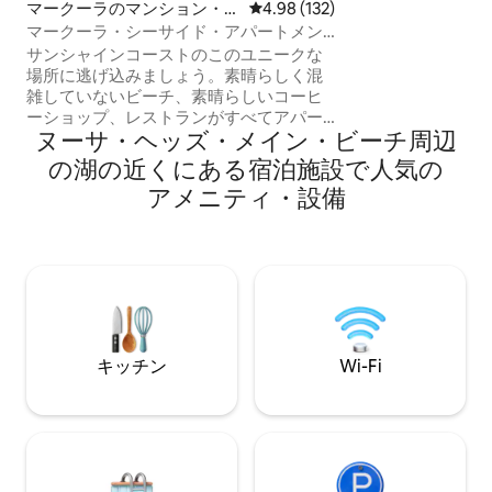
マークーラのマンション・ア
レビュー132件、5つ星中4.98
4.98 (132)
つとして紹介され
パート
マークーラ・シーサイド・アパートメン
ング、素晴らしい
ト
場所で、自然の中
サンシャインコーストのこのユニークな
さい。ゲストは、
場所に逃げ込みましょう。素晴らしく混
「The Clay So
雑していないビーチ、素晴らしいコーヒ
ることもできます
ーショップ、レストランがすべてアパー
ヌーサ・ヘッズ・メイン・ビーチ周辺
トから徒歩数分以内にあります。 ビーチ
でのアクティビティ、日陰のある散歩
の湖⁠の近⁠く⁠にあ⁠る宿⁠泊⁠施⁠設で人⁠気⁠の
道、クーラム山の登山、ゴルフ、または
ア⁠メ⁠ニ⁠テ⁠ィ⁠・設⁠備
ただリラックスするなど、さまざまなエ
クササイズオプションがあります。 ヌー
サ国立公園まで車で20分で行けます。ま
た、内陸部の町への日帰り旅行も素晴ら
しいです。 眠りには自然の穏やかな海の
音を聞きながら、リラックスするために
必要なものがすべてそろった、自分だけ
の空間をお楽しみいただけます。
キッチン
Wi-Fi