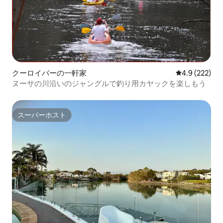
クーロイバーの一軒家
レビュー222
4.9 (222)
ヌーサの川沿いのジャングルで釣り用カヤックを楽しもう
スーパーホスト
スーパーホスト