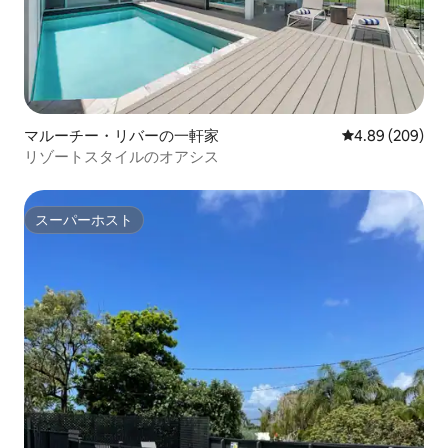
マルーチー・リバーの一軒家
レビュー209件
4.89 (209)
リゾートスタイルのオアシス
スーパーホスト
スーパーホスト