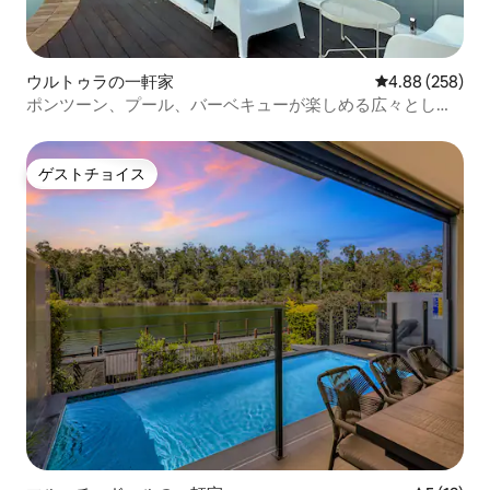
ウルトゥラの一軒家
レビュー258件
4.88 (258)
ポンツーン、プール、バーベキューが楽しめる広々とした
ウォーターフロントの宿泊先
ゲストチョイス
ゲストチョイス