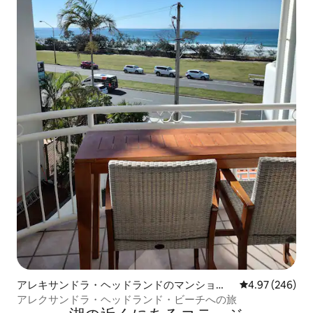
アレキサンドラ・ヘッドランドのマンショ
レビュー246件
4.97 (246)
ン・アパート
アレクサンドラ・ヘッドランド・ビーチへの旅