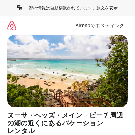
コ
一部の情報は自動翻訳されています。
原文を表示
ン
テ
ン
Airbnbでホスティング
ツ
に
ス
キ
ッ
プ
ヌーサ・ヘッズ・メイン・ビーチ周辺
の湖⁠の近⁠く⁠にあ⁠るバ⁠ケ⁠ー⁠シ⁠ョ⁠ン
レ⁠ン⁠タ⁠ル