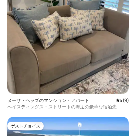
ヌーサ・ヘッズのマンション・アパート
レビュー
5 (9)
ヘイスティングス・ストリートの海辺の豪華な宿泊先
ゲストチョイス
ゲストチョイス