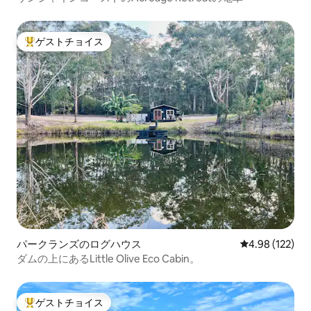
ゲストチョイス
大好評のゲストチョイスです。
パークランズのログハウス
レビュー122件
4.98 (122)
ダムの上にあるLittle Olive Eco Cabin。
ゲストチョイス
大好評のゲストチョイスです。