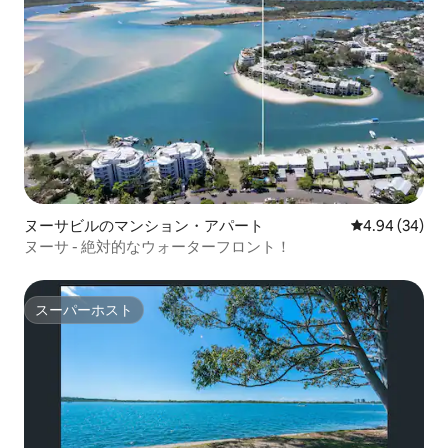
ヌーサビルのマンション・アパート
レビュー34件
4.94 (34)
ヌーサ - 絶対的なウォーターフロント！
スーパーホスト
スーパーホスト