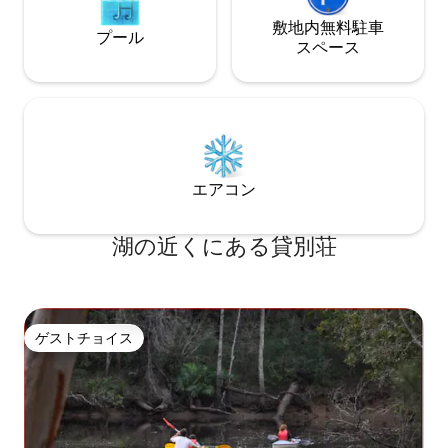
敷地内無料駐⁠車
プール
ス⁠ペ⁠ー⁠ス
エアコン
湖の近くにある貸別荘
ゲストチョイス
ゲストチョイス