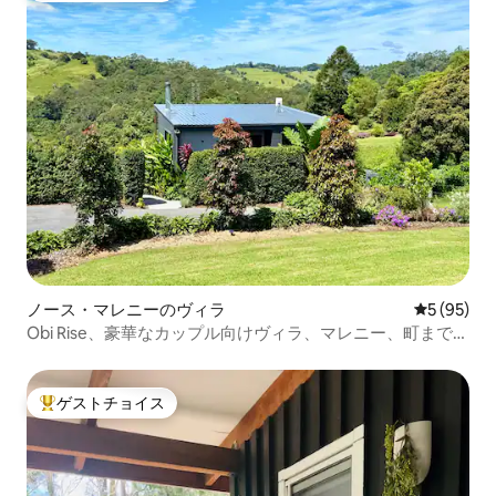
ノース・マレニーのヴィラ
レビュー9
5 (95)
Obi Rise、豪華なカップル向けヴィラ、マレニー、町まで5
分
ゲストチョイス
大好評のゲストチョイスです。