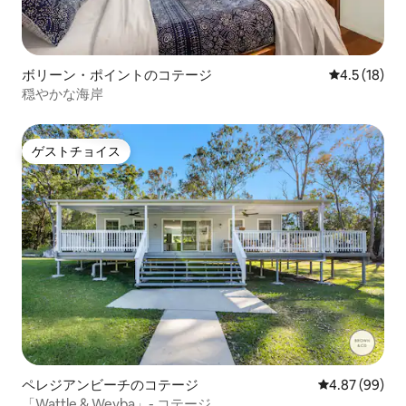
ボリーン・ポイントのコテージ
レビュー18
4.5 (18)
穏やかな海岸
ゲストチョイス
ゲストチョイス
ペレジアンビーチのコテージ
レビュー99件
4.87 (99)
「Wattle & Weyba」- コテージ