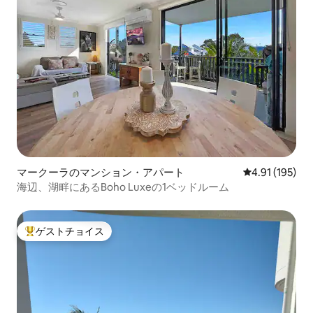
マークーラのマンション・アパート
レビュー195件
4.91 (195)
海辺、湖畔にあるBoho Luxeの1ベッドルーム
ゲストチョイス
大好評のゲストチョイスです。