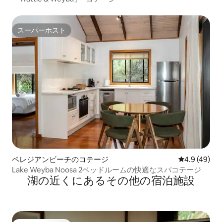
スーパーホスト
スーパーホスト
ペレジアンビーチのコテージ
レビュー49
4.9 (49)
Lake Weyba Noosa 2ベッドルームの快適なスパコテージ
湖の近くにあるその他の宿泊施設