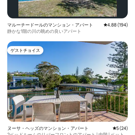
マルーチードールのマンション・アパート
レビュー194件
4.88 (194)
静かな1階の川の眺めの良いアパート
ゲストチョイス
ゲストチョイス
ヌーサ・ヘッズのマンション・アパート
レビュー2
5 (24)
2ベッドルームのリバーフロントのアパート | 中階 | ペット