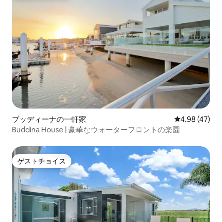
ブッディーナの一軒家
レビュー47件
4.98 (47)
Buddina House | 豪華なウォーターフロントの楽園
ゲストチョイス
ゲストチョイス