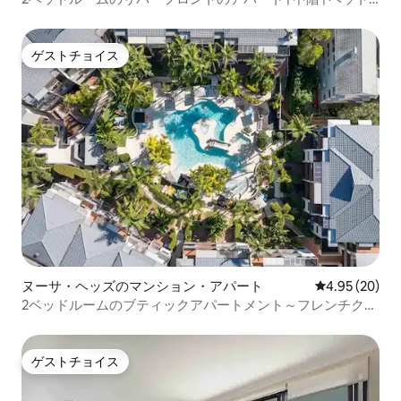
OK
ゲストチョイス
ゲストチョイス
ヌーサ・ヘッズのマンション・アパート
レビュー20件
4.95 (20)
2ベッドルームのブティックアパートメント～フレンチクォ
ーターのヘイスティングス通り～
ゲストチョイス
ゲストチョイス