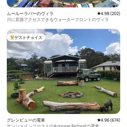
ムールーラバーのヴィラ
レビュー202件
4.98 (202)
川に直接アクセスできるウォーターフロントのヴィラ
ゲストチョイス
大好評のゲストチョイスです。
グレンビューの電車
レビュー674件
4.96 (674)
サンシャインコーストのAcreage Retreatの電車