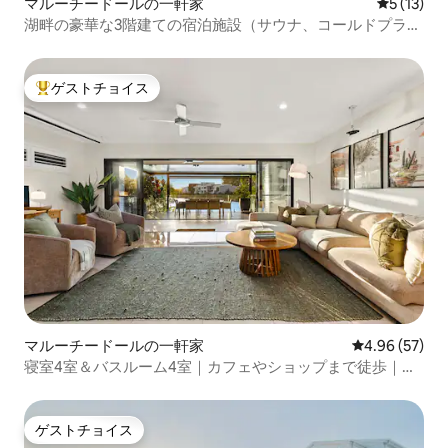
マルーチードールの一軒家
レビュー1
5 (13)
湖畔の豪華な3階建ての宿泊施設（サウナ、コールドプラン
ジ、プール付き）
ゲストチョイス
大好評のゲストチョイスです。
マルーチードールの一軒家
レビュー57件
4.96 (57)
寝室4室＆バスルーム4室｜カフェやショップまで徒歩｜ウ
ォーターフロント
ゲストチョイス
ゲストチョイス