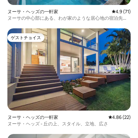
ヌーサ・ヘッズの一軒家
レビュー71
4.9 (71)
ヌーサの中心部にある、わが家のような居心地の宿泊先で
す！
ゲストチョイス
ゲストチョイス
ヌーサ・ヘッズの一軒家
レビュー22件
4.86 (22)
ヌーサ・ヘッズ - 丘の上、スタイル、立地、広さ