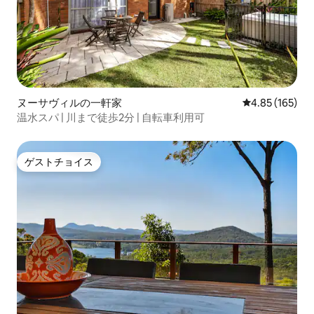
ヌーサヴィルの一軒家
レビュー165件
4.85 (165)
温水スパ | 川まで徒歩2分 | 自転車利用可
ゲストチョイス
ゲストチョイス