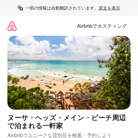
コ
一部の情報は自動翻訳されています。
原文を表示
ン
テ
ン
Airbnbでホスティング
ツ
に
ス
キ
ッ
プ
ヌーサ・ヘッズ・メイン・ビーチ周辺
で泊まれる一軒家
Airbnbでユニークな貸別荘を検索・予約しよう