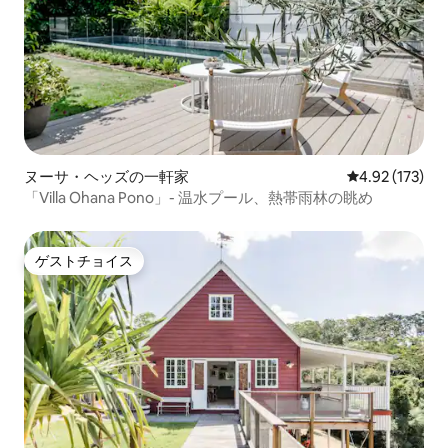
ヌーサ・ヘッズの一軒家
レビュー173件
4.92 (173)
「Villa Ohana Pono」- 温水プール、熱帯雨林の眺め
ゲストチョイス
ゲストチョイス