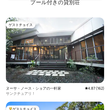
プール付きの貸別荘
ト スパと庭園のメンテナンスは毎週行わ
れています。 これは毎週水曜日または金
曜日に約1時間行われ、ゲストのお妨げに
ならないはずです。 ご滞在中にこれを希
望されない場合は、お知らせください。
ゲストチョイス
冬の滞在-薪は在庫状況により提供され、
ゲストチョイス
保証されません。家には冷暖房が完備さ
れています。 リネンとベッドは合計ゲス
ト数に応じて用意されますので、予約時
にゲスト数をお知らせください
ヌーサ・ノース・ショアの一軒家
レビュー162件
4.87 (162)
サンクチュアリ！
ゲストチョイス