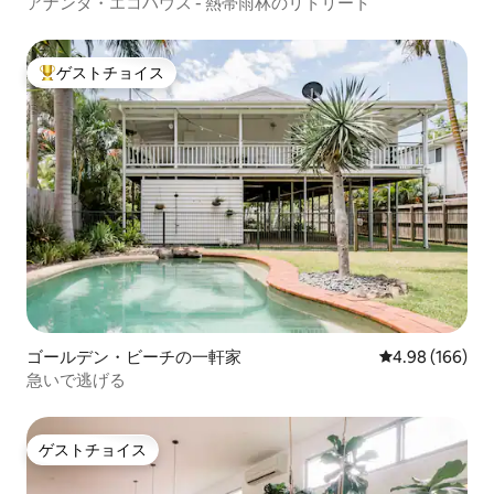
アナンダ・エコハウス - 熱帯雨林のリトリート
ゲストチョイス
大好評のゲストチョイスです。
ゴールデン・ビーチの一軒家
レビュー166件
4.98 (166)
急いで逃げる
ゲストチョイス
ゲストチョイス