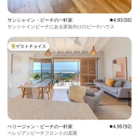
サンシャイン・ビーチの一軒家
レビュー55件
4.93 (55)
サンシャインビーチにある家族向けのビーチハウス
ゲストチョイス
大好評のゲストチョイスです。
ペリージャン・ビーチの一軒家
レビュー92件
4.95 (92)
ペレジアンビーチフロントの楽園