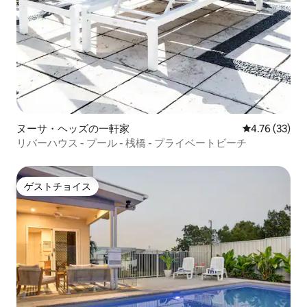
ヌーサ・ヘッズの一軒家
レビュー33件
4.76 (33)
リバーハウス - プール - 桟橋 - プライベートビーチ
ゲストチョイス
ゲストチョイス