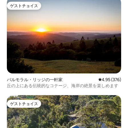
ゲストチョイス
ゲストチョイス
バルモラル・リッジの一軒家
レビュー376件
4.95 (376)
丘の上にある伝統的なコテージ、海岸の絶景を楽しめます
ゲストチョイス
ゲストチョイス