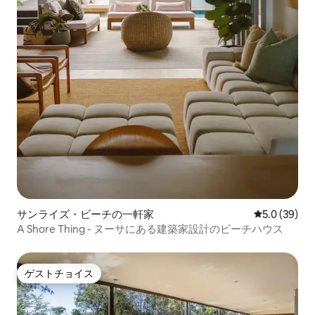
サンライズ・ビーチの一軒家
レビュー39
5.0 (39)
A Shore Thing - ヌーサにある建築家設計のビーチハウス
ゲストチョイス
ゲストチョイス