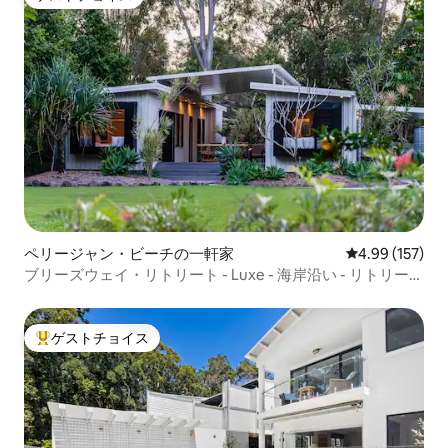
ゲストチョイス
ペリージャン・ビーチの一軒家
レビュー157件
4.99 (157)
ブリーズウェイ・リトリート - Luxe - 海岸沿い - リトリート
-
ゲストチョイス
大好評のゲストチョイスです。