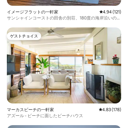
イメージフラットの一軒家
レビュー121件
4.94 (121)
サンシャインコーストの田舎の別荘、180度の海岸沿いの景
色
ゲストチョイス
ゲストチョイス
マーカスビーチの一軒家
レビュー178件
4.83 (178)
アズール - ビーチに面したビーチハウス