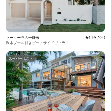
マークーラの一軒家
レビュー104件
4.99 (104)
温水プール付きビーチサイドヴィラ！
スーパーホスト
スーパーホスト