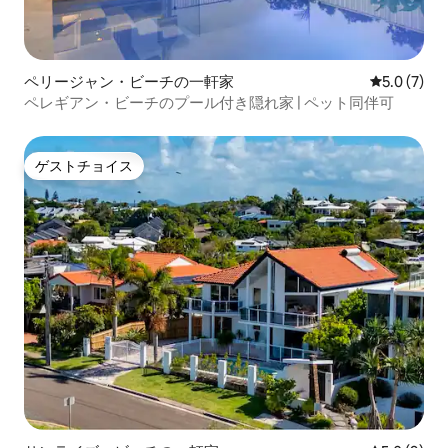
ペリージャン・ビーチの一軒家
レビュー7
5.0 (7)
ペレギアン・ビーチのプール付き隠れ家 | ペット同伴可
ゲストチョイス
ゲストチョイス