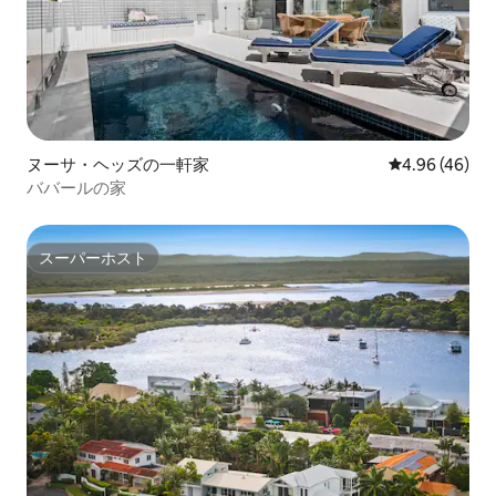
ヌーサ・ヘッズの一軒家
レビュー46件
4.96 (46)
ババールの家
スーパーホスト
スーパーホスト