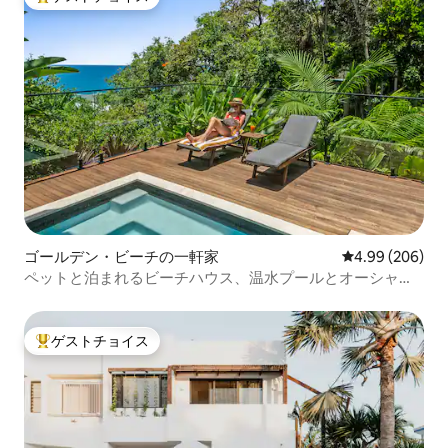
大好評のゲストチョイスです。
ゴールデン・ビーチの一軒家
レビュー206件
4.99 (206)
ペットと泊まれるビーチハウス、温水プールとオーシャン
ビュー
ゲストチョイス
大好評のゲストチョイスです。