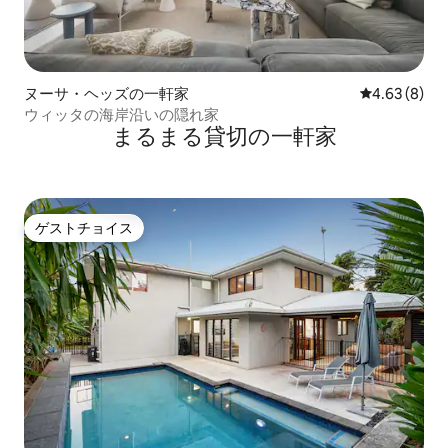
ヌーサ・ヘッズの一軒家
レビュー8件
4.63 (8)
ウィッタの海岸沿いの隠れ家
まるまる貸切の一軒家
ゲストチョイス
ゲストチョイス