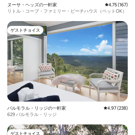
ヌーサ・ヘッズの一軒家
レビュー167件
4.75 (167)
リトル・コーブ・ファミリー・ビーチハウス（ペットOK）
ゲストチョイス
ゲストチョイス
バルモラル・リッジの一軒家
レビュー238件
4.97 (238)
629 バルモラル・リッジ
ゲストチョイス