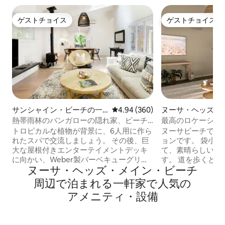
ゲストチョイス
ゲストチョイス
ゲストチョイス
ゲストチョイス
サンシャイン・ビーチの一
レビュー360件、5つ星中4.94
4.94 (360)
ヌーサ・ヘッズの
軒家
熱帯雨林のバンガローの隠れ家、ビーチ
最高のロケーショ
まで徒歩で行ける
スティングスまで
トロピカルな植物が背景に、6人用に作ら
ヌーサビーチでの
れたスパで交流しましょう。 その後、巨
ョンです。 袋小
大な屋根付きエンターテイメントデッキ
て、素晴らしい熱帯
に向かい、Weber製バーベキューグリル
す。 道を歩くと
ヌーサ・ヘッズ・メイン・ビーチ
でおいしいものを作りましょう。 快適な
スティングス通り
夜には、グルメキッチンでお食事をした
に10分以内で直接
周⁠辺⁠で泊⁠ま⁠れ⁠る一⁠軒⁠家⁠で人⁠気⁠の
後、暖炉の周りに集まりましょう。 ビー
ーサヒルの高台に
ア⁠メ⁠ニ⁠テ⁠ィ・設⁠備
チ、地元のカフェ、サンサインビーチ村
ーサ川システムと
まで徒歩ですぐです。 ビーチまで徒歩で
景色を眺めること
行けるのが気に入るはずです。静かで緑
ーを備えています。