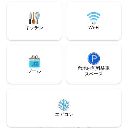
豊かな通りに面した家は、プライバシー
に最適な場所です。 ビーチに行った
を守り、リラックスして過ごすために設
ヘイスティングス
計されています。 ゲストは宿泊施設全体
をしたり、プール
を利用できます。大きなカーポート、6人
たり、素晴らしい
用スパデッキを見下ろす広大な裏デッキ
ます。
キッチン
Wi-Fi
もご利用いただけます。 BBQ、乾燥機付
きのフルランドリー。 ウェッバーバーベ
キュー、屋内・屋外リビングエリア。 す
べてのキッチン用具と基本的な調理器具
予約時にゲスト数に応じて提供される寝
具とタオル ゲストには完全なプライバシ
ーを提供したいと思っており、滞在中は
Airbnbまたは電話で連絡を取ることがで
敷地内無料駐⁠車
プール
きます サンシャインビーチは、パトロー
ス⁠ペ⁠ー⁠ス
ルされた素晴らしい砂浜、サーフクラブ
からの眺め、ヌーサ国立公園への多くの
アクセスポイントを提供するロケーショ
ンで最もよく知られています。 ヌーサの
メインストリートとヘイスティングスス
トリートのブティックは車ですぐの場所
にあります。 ビーチまで徒歩圏内です- 6
エアコン
分 ショップまで徒歩5分 Googleマップア
プリによると 鍵のロックボックスを使用
したセルフチェックインとチェックアウ