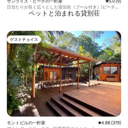
サンライズ・ビーチの一軒家
レビュー9
5.0 (9)
日当たりが良く広々とした宿泊先（プール付き）|ビーチま
ペットと泊まれる貸別荘
で徒歩
ゲストチョイス
ゲストチョイス
モントビルの一軒家
レビュー379件
4.88 (379)