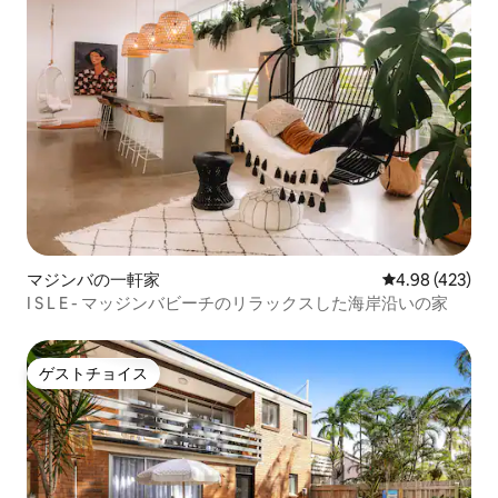
マジンバの一軒家
レビュー423件
4.98 (423)
I S L E - マッジンバビーチのリラックスした海岸沿いの家
ゲストチョイス
ゲストチョイス