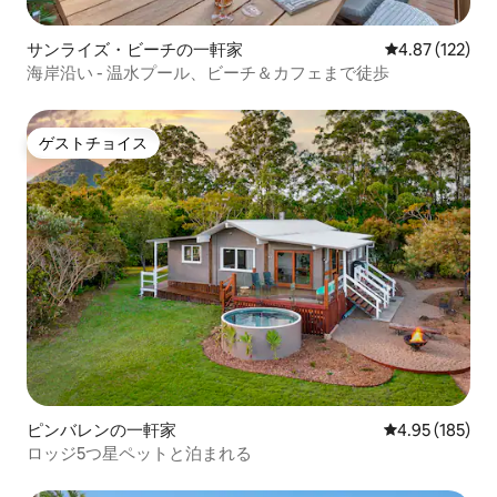
サンライズ・ビーチの一軒家
レビュー122件
4.87 (122)
海岸沿い - 温水プール、ビーチ＆カフェまで徒歩
ゲストチョイス
ゲストチョイス
ピンバレンの一軒家
レビュー185件
4.95 (185)
ロッジ5つ星ペットと泊まれる