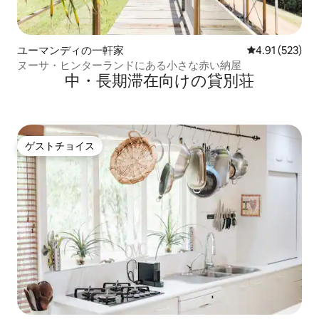
ユーマンディの一軒家
レビュー523件
4.91 (523)
ヌーサ・ヒンターランドにある小さな赤い納屋
中・長期滞在向けの貸別荘
ゲストチョイス
ゲストチョイス