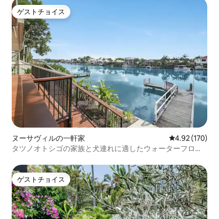
ゲストチョイス
ゲストチョイス
ヌーサヴィルの一軒家
レビュー170件
4.92 (170)
タツノオトシゴの家族と犬連れに適したウォーターフロン
トの家
ゲストチョイス
ゲストチョイス