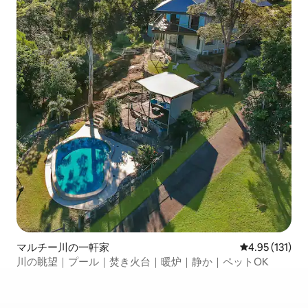
マルチー川の一軒家
レビュー131
4.95 (131)
川の眺望｜プール｜焚き火台｜暖炉｜静か｜ペットOK